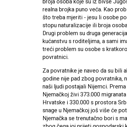
broja osoba koje su iz bivše Jugos
realna brojka puno veća. Kao prob
što treba mjeriti - jesu li osobe p
stopu naturalizacije ili broja oso
Drugi problem su druga generacija 
kućanstvu s roditeljima, a sami i
treći problem su osobe s kratkor
povratnici.
Za povratnike je naveo da su bili ak
godine nije pad zbog povratnika, n
naši ljudi postajali Nijemci. Prema
Njemačkoj živi 373.000 migranata 
Hrvatske i 330.000 s prostora Srb
snage u Njemačkoj još više će pota
Njemačka se trenutačno bori s ma
zbog čega joj prijeti gospodarski