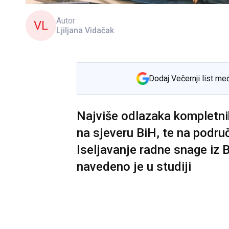
Autor
VL
Ljiljana Vidačak
Dodaj Večernji list me
Najviše odlazaka kompletnih 
na sjeveru BiH, te na podr
Iseljavanje radne snage iz Bi
navedeno je u studiji