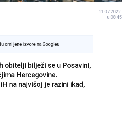
11.07.2022.
u 08:45
đu omiljene izvore na Googleu
obitelji bilježi se u Posavini,
učjima Hercegovine.
H na najvišoj je razini ikad,