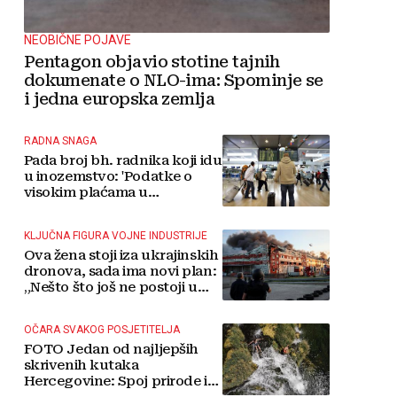
NEOBIČNE POJAVE
Pentagon objavio stotine tajnih
dokumenate o NLO-ima: Spominje se
i jedna europska zemlja
RADNA SNAGA
Pada broj bh. radnika koji idu
u inozemstvo: 'Podatke o
visokim plaćama u
Njemačkoj treba gledati s
rezervom'
KLJUČNA FIGURA VOJNE INDUSTRIJE
Ova žena stoji iza ukrajinskih
dronova, sada ima novi plan:
„Nešto što još ne postoji u
svijetu“
OČARA SVAKOG POSJETITELJA
FOTO Jedan od najljepših
skrivenih kutaka
Hercegovine: Spoj prirode i