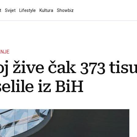
t
Svijet
Lifestyle
Kultura
Showbiz
ANJE
 žive čak 373 tis
elile iz BiH