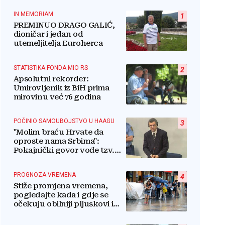
IN MEMORIAM
1
PREMINUO DRAGO GALIĆ,
dioničar i jedan od
utemeljitelja Euroherca
STATISTIKA FONDA MIO RS
2
Apsolutni rekorder:
Umirovljenik iz BiH prima
mirovinu već 76 godina
POČINIO SAMOUBOJSTVO U HAAGU
3
"Molim braću Hrvate da
oproste nama Srbima":
Pokajnički govor vođe tzv.
RSK i danas odzvanja na
obljetnicu Oluje
PROGNOZA VREMENA
4
Stiže promjena vremena,
pogledajte kada i gdje se
očekuju obilniji pljuskovi i
grmljavina