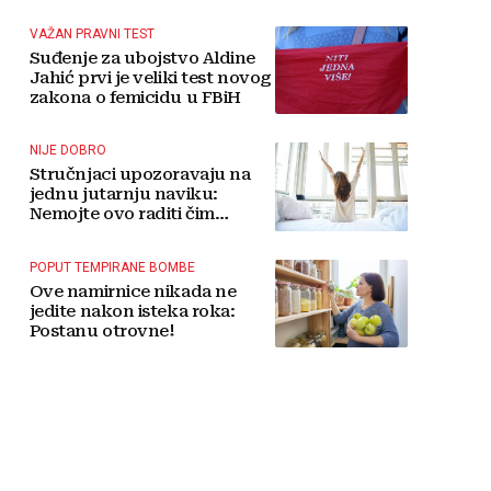
tradicije čini Koćušu
jedinstvenom destinacijom
VAŽAN PRAVNI TEST
Suđenje za ubojstvo Aldine
Jahić prvi je veliki test novog
zakona o femicidu u FBiH
NIJE DOBRO
Stručnjaci upozoravaju na
jednu jutarnju naviku:
Nemojte ovo raditi čim
ustanete
POPUT TEMPIRANE BOMBE
Ove namirnice nikada ne
jedite nakon isteka roka:
Postanu otrovne!