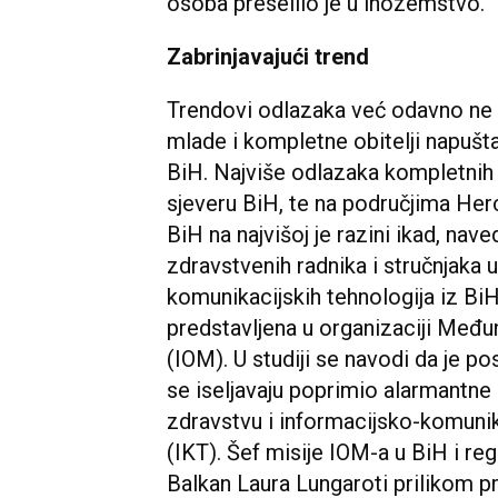
osoba preselilo je u inozemstvo.
Zabrinjavajući trend
Trendovi odlazaka već odavno ne 
mlade i kompletne obitelji napušta
BiH. Najviše odlazaka kompletnih ob
sjeveru BiH, te na područjima Her
BiH na najvišoj je razini ikad, nave
zdravstvenih radnika i stručnjaka 
komunikacijskih tehnologija iz BiH
predstavljena u organizaciji Među
(IOM). U studiji se navodi da je po
se iseljavaju poprimio alarmantne 
zdravstvu i informacijsko-komuni
(IKT). Šef misije IOM-a u BiH i re
Balkan Laura Lungaroti prilikom pre