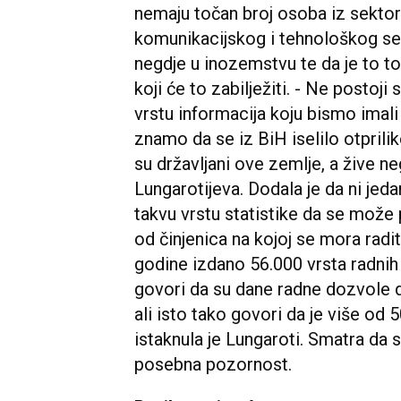
nemaju točan broj osoba iz sektor
komunikacijskog i tehnološkog sekt
negdje u inozemstvu te da je to to
koji će to zabilježiti. - Ne postoji
vrstu informacija koju bismo imali
znamo da se iz BiH iselilo otprilike
su državljani ove zemlje, a žive ne
Lungarotijeva. Dodala je da ni jed
takvu vrstu statistike da se može pr
od činjenica na kojoj se mora radit
godine izdano 56.000 vrsta radnih
govori da su dane radne dozvole d
ali isto tako govori da je više od 5
istaknula je Lungaroti. Smatra da 
posebna pozornost.