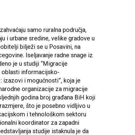
zahvaćaju samo ruralna područja,
ju i urbane sredine, velike gradove u
itelji bilježi se u Posavini, na
cegovine. Iseljavanje radne snage iz
deno je u studiji “Migracije
u oblasti informacijsko-
: izazovi i mogućnosti”, koja je
narodne organizacije za migracije
sljednjih godina broj građana BiH koji
razmjere, što je posebno vidljivo u
kacijskom i tehnološkom sektoru
gionalni koordinator za zapadni
dstavljanja studije istaknula je da