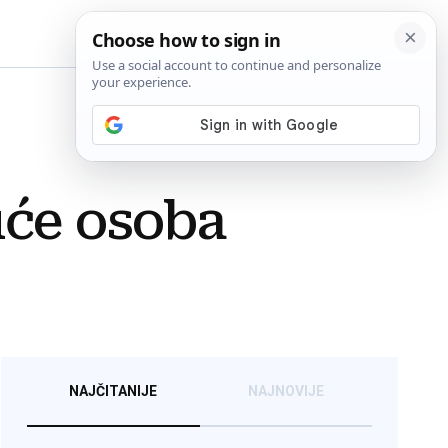
BiH
uće osoba
NAJČITANIJE
NAJNOVIJE