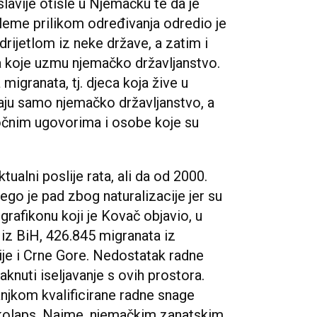
lavije otišle u Njemačku te da je
leme prilikom određivanja odredio je
odrijetlom iz neke države, a zatim i
ba koje uzmu njemačko državljanstvo.
migranata, tj. djeca koja žive u
maju samo njemačko državljanstvo, a
očnim ugovorima i osobe koje su
tualni poslije rata, ali da od 2000.
ego je pad zbog naturalizacije jer su
 grafikonu koji je Kovač objavio, u
iz BiH, 426.845 migranata iz
ije i Crne Gore. Nedostatak radne
knuti iseljavanje s ovih prostora.
njkom kvalificirane radne snage
 kolaps. Naime, njemačkim zanatskim