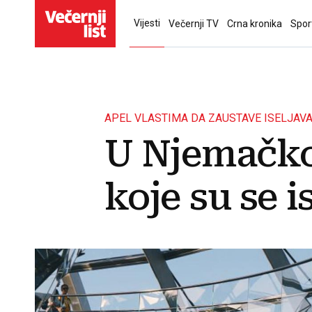
Vijesti
Večernji TV
Crna kronika
Spor
APEL VLASTIMA DA ZAUSTAVE ISELJAV
U Njemačkoj
koje su se is