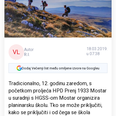
18.03.2019.
Autor
VL
u 07:38
R.I.
Dodaj Večernji list među omiljene izvore na Googleu
Tradicionalno, 12. godinu zaredom, s
početkom proljeća HPD Prenj 1933 Mostar
u suradnji s HGSS-om Mostar organizira
planinarsku školu. Tko se može priključiti,
kako se priključiti i od čega se škola