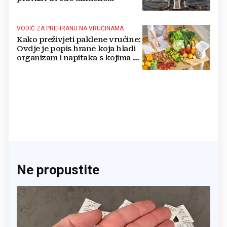
nuklearno oružje
VODIČ ZA PREHRANU NA VRUĆINAMA
Kako preživjeti paklene vrućine:
Ovdje je popis hrane koja hladi
organizam i napitaka s kojima si
činite 'medvjeđu uslugu'
Ne propustite