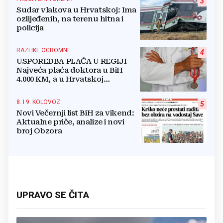
3
Sudar vlakova u Hrvatskoj: Ima
ozlijeđenih, na terenu hitna i
policija
RAZLIKE OGROMNE
4
USPOREDBA PLAĆA U REGIJI
Najveća plaća doktora u BiH
4.000 KM, a u Hrvatskoj
najmanja 3.000 eura
8. I 9. KOLOVOZ
5
Novi Večernji list BiH za vikend:
Aktualne priče, analize i novi
broj Obzora
UPRAVO SE ČITA