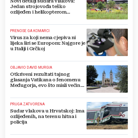
Novi detalji sudara vlakova:
Jedan strojovođa teško
ozlijeđen i helikopterom
prebačen na Rebro, drugi u
velikom šoku
PRENOSE GA KOMARCI
Virus za koji nema cjepiva ni
lijeka širi se Europom: Najgore je
u Italiji i Grčkoj
OBJAVIO DAVID MURGIA
Otkriveni rezultati tajnog
glasanja Vatikana o fenomenu
Međugorja, evo što misli većina
crkevnih dužnosnika
PRUGA ZATVORENA
Sudar vlakova u Hrvatskoj: Ima
ozlijeđenih, na terenu hitna i
policija