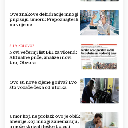
Ove znakove dehidracije mnogi
pripisuju umoru: Prepoznajte ih
na vrijeme
8. I 9. KOLOVOZ
Novi Večernji list BiH za vikend:
Aktualne priče, analize i novi
broj Obzora
Ovo su nove cijene goriva? Evo
što vozače čeka od utorka
Umor koji ne prolazi: ovo je oblik
anemije koji mnogi zanemaruju,
a može skrivati teške bolesti