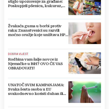
stiglo upozorenje za građane:
Poskupjeli pšenica, kukuruz,
šećer i biljna ulja
Žvakaća guma u borbi protiv
raka: Znanstvenici su razvili
moćno oružje koje uništava HPV
i bakterije
DOBRA VIJEST
Rodbina vam šalje novce iz
Njemačke u BiH? OVO ĆE VAS
OBRADOVATI!
UNATOČ SVIM KAMPANJAMA:
Svaka šesta osoba u EU
svakodnevno koristi duhan ili
srodne proizvode