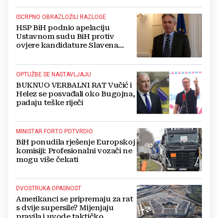
ISCRPNO OBRAZLOŽILI RAZLOGE
HSP BiH podnio apelaciju
Ustavnom sudu BiH protiv
ovjere kandidature Slavena
Kovačevića
OPTUŽBE SE NASTAVLJAJU
BUKNUO VERBALNI RAT Vučić i
Helez se posvađali oko Bugojna,
padaju teške riječi
MINISTAR FORTO POTVRDIO
BiH ponudila rješenje Europskoj
komisiji: Profesionalni vozači ne
mogu više čekati
DVOSTRUKA OPASNOST
Amerikanci se pripremaju za rat
s dvije supersile? Mijenjaju
pravila i uvode taktičko