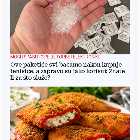
MOGU SPASITI CIPELE, TORBE I ELEKTRONIKU
Ove paketiće svi bacamo nakon kupnje
tenisice, a zapravo su jako korisni: Znate
li za što služe?