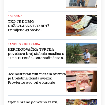
DONOSIMO
TKO JE DOBIO
DRŽAVLJANSTVO BIH?
Primljene 43 osobe...
NA VIŠE OD 30 HEKTARA
HERCEGOVAČKA TVRTKA
povećava broj stabala maslina s
11 na 13 tisuća! Iznenadit ćete se
kako ih štite
Jednostavan trik mesara otkriva
je li piletina doista svježa:
Provjerite ovo prije kupnje
Cijene hrane ponovno rastu,