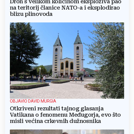
Dron s velikom količinom eksploziva pao
na teritorij članice NATO-a i eksplodirao
blizu plinovoda
OBJAVIO DAVID MURGIA
Otkriveni rezultati tajnog glasanja
Vatikana o fenomenu Međugorja, evo što
misli većina crkevnih dužnosnika