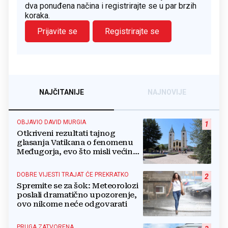
dva ponuđena načina i registrirajte se u par brzih
koraka.
Prijavite se
Registrirajte se
NAJČITANIJE
NAJNOVIJE
OBJAVIO DAVID MURGIA
1
Otkriveni rezultati tajnog
glasanja Vatikana o fenomenu
Međugorja, evo što misli većina
crkevnih dužnosnika
DOBRE VIJESTI TRAJAT ĆE PREKRATKO
2
Spremite se za šok: Meteorolozi
poslali dramatično upozorenje,
ovo nikome neće odgovarati
PRUGA ZATVORENA