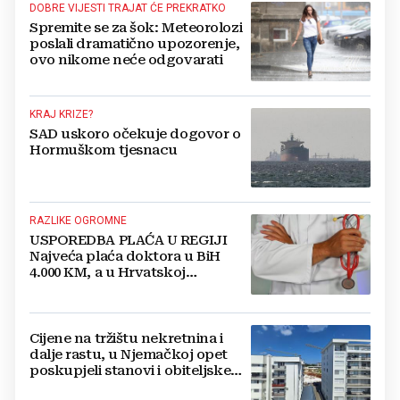
DOBRE VIJESTI TRAJAT ĆE PREKRATKO
Spremite se za šok: Meteorolozi
poslali dramatično upozorenje,
ovo nikome neće odgovarati
KRAJ KRIZE?
SAD uskoro očekuje dogovor o
Hormuškom tjesnacu
RAZLIKE OGROMNE
USPOREDBA PLAĆA U REGIJI
Najveća plaća doktora u BiH
4.000 KM, a u Hrvatskoj
najmanja 3.000 eura
Cijene na tržištu nekretnina i
dalje rastu, u Njemačkoj opet
poskupjeli stanovi i obiteljske
kuće