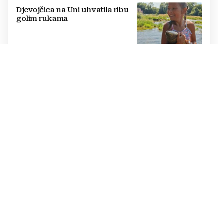
Djevojčica na Uni uhvatila ribu
golim rukama
LJETO ZA UDŽBENIKE
BiH se deseti dan prži na +40,
moguće redukcije; hoće li
država proglasiti nepogodu?
OVO JE 21 GRAD KOJI ĆE PRVI DOBITI LIDL
Lidl kreće s radom: Zašto ovaj
trgovački lanac još uvijek
zaobilazi jedan od najvećih
gradova u BiH?
TEŽAK INCIDENT
Novi napad u domu za odrasle
psihički bolesne osobe: Pipao
štićenicu, htio ju oženiti