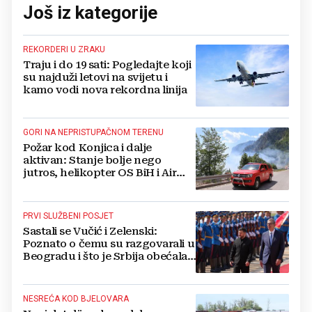
Još iz kategorije
REKORDERI U ZRAKU
Traju i do 19 sati: Pogledajte koji
su najduži letovi na svijetu i
kamo vodi nova rekordna linija
GORI NA NEPRISTUPAČNOM TERENU
Požar kod Konjica i dalje
aktivan: Stanje bolje nego
jutros, helikopter OS BiH i Air
Tractori pomogli u gašenju
PRVI SLUŽBENI POSJET
Sastali se Vučić i Zelenski:
Poznato o čemu su razgovarali u
Beogradu i što je Srbija obećala
Ukrajini
NESREĆA KOD BJELOVARA