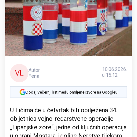
10.06.2026.
Autor
VL
u 15:12
Fena
Dodaj Večernji list među omiljene izvore na Googleu
U Ilićima će u četvrtak biti obilježena 34.
obljetnica vojno-redarstvene operacije
„Lipanjske zore“, jedne od ključnih operacija
u obrani Mostara i doline Neretve tijekom