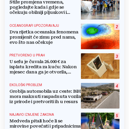
Stiže promjena vremena,
pogledajte kada i gdje se
očekuju obilniji pljuskovi i
grmljavina
OCEANOGRAFI UPOZORAVAJU
2
Dva rijetka oceanska fenomena
promijenit će zimu pred nama,
evo što nas očekuje
PRETVORENO U PRAH
3
U sefu je čuvala 26.000 € za
isplatu kredita za kuću: Nakon
mjesec dana ga je otvorila,
pozlilo joj je
EKOLOŠKI PROBLEM
4
Groblja automobila uz ceste: BiH
mora maknuti raspadnuta vozila
iz prirode i pretvoriti ih u resurs
NAJAVIO IZMJENE ZAKONA
5
Medveda pitali hoće li se
mirovine povećati i pripadnicima