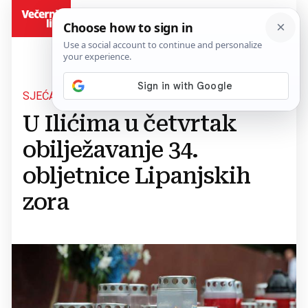
BiH
SJEĆANJE NA BRANITELJE
U Ilićima u četvrtak
obilježavanje 34.
obljetnice Lipanjskih
zora