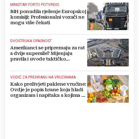
MINISTAR FORTO POTVRDIO
BiH ponudila rješenje Europskoj
komisiji: Profesionalni vozači ne
mogu više čekati
DVOSTRUKA OPASNOST
Amerikanci se pripremaju za rat
s dvije supersile? Mijenjaju
pravila i uvode taktičko
nuklearno oružje
VODIČ ZA PREHRANU NA VRUĆINAMA
Kako preživjeti paklene vrućine:
Ovdje je popis hrane koja hladi
organizam i napitaka s kojima si
činite 'medvjeđu uslugu'