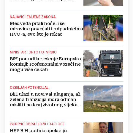
zaliha
NAJAVIO IZMJENE ZAKONA
Medveda pitali hoće li se
mirovine povećati i pripadnicima
HVO-a, evo što je rekao
MINISTAR FORTO POTVRDIO
BiH ponudila rješenje Europskoj
komisiji: Profesionalni vozači ne
mogu više čekati
OZBILJAN POTENCIJAL
BiH ulazi u novi val ulaganja, ali
zelena tranzicija mora odmah
misliti i na kraj životnog vijeka
vjetroelektrana
ISCRPNO OBRAZLOŽILI RAZLOGE
HSP BiH podnio apelaciju