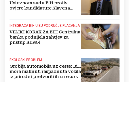
Ustavnom sudu BiH protiv
ovjere kandidature Slavena
Kovačevića
INTEGRACA BIH U EU PODRUČJE PLAĆANJA
VELIKI KORAK ZA BIH Centralna
banka podnijela zahtjev za
pristup SEPA-i
EKOLOŠKI PROBLEM
Groblja automobila uz ceste: BiH
mora maknuti raspadnuta vozila
iz prirode i pretvoriti ih u resurs
OPTUŽBE SE NASTAVLJAJU
BUKNUO VERBALNI RAT Vučić i
Helez se posvađali oko Bugojna,
padaju teške riječi
PRETVORENO U PRAH