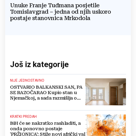
Unuke Franje Tuđmana posjetile
Tomislavgrad – jedna od njih uskoro
postaje stanovnica Mrkodola
Još iz kategorije
NIJE JEDNOSTAVNO
OSTVARIO BALKANSKI SAN, PA
SE RAZOČARAO Kupio stan u
Njemačkoj, a sada razmišlja o
povratku
KRATKI PREDAH
BiH će se nakratko rashladiti, a
onda ponovno postaje
'PRŽIONICA': Stiže novi afrički val