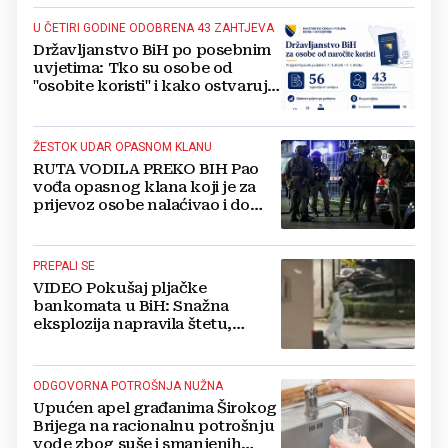
U ČETIRI GODINE ODOBRENA 43 ZAHTJEVA
Državljanstvo BiH po posebnim
uvjetima: Tko su osobe od
"osobite koristi" i kako ostvaruju
to pravo?
ŽESTOK UDAR OPASNOM KLANU
RUTA VODILA PREKO BIH Pao
vođa opasnog klana koji je za
prijevoz osobe nalaćivao i do
10.000 eura
PREPALI SE
VIDEO Pokušaj pljačke
bankomata u BiH: Snažna
eksplozija napravila štetu,
stanari natjerali pljačkaše u bijeg
ODGOVORNA POTROŠNJA NUŽNA
Upućen apel građanima Širokog
Brijega na racionalnu potrošnju
vode zbog suše i smanjenih