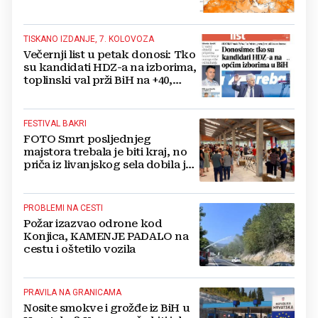
TISKANO IZDANJE, 7. KOLOVOZA
Večernji list u petak donosi: Tko
su kandidati HDZ-a na izborima,
toplinski val prži BiH na +40,
moguće redukcije...
FESTIVAL BAKRI
FOTO Smrt posljednjeg
majstora trebala je biti kraj, no
priča iz livanjskog sela dobila je
neočekivan nastavak
PROBLEMI NA CESTI
Požar izazvao odrone kod
Konjica, KAMENJE PADALO na
cestu i oštetilo vozila
PRAVILA NA GRANICAMA
Nosite smokve i grožđe iz BiH u