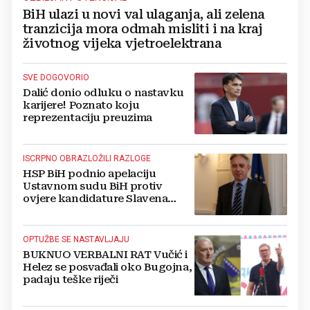
BiH ulazi u novi val ulaganja, ali zelena
tranzicija mora odmah misliti i na kraj
životnog vijeka vjetroelektrana
SVE DOGOVORIO
Dalić donio odluku o nastavku
karijere! Poznato koju
reprezentaciju preuzima
ISCRPNO OBRAZLOŽILI RAZLOGE
HSP BiH podnio apelaciju
Ustavnom sudu BiH protiv
ovjere kandidature Slavena
Kovačevića
OPTUŽBE SE NASTAVLJAJU
BUKNUO VERBALNI RAT Vučić i
Helez se posvađali oko Bugojna,
padaju teške riječi