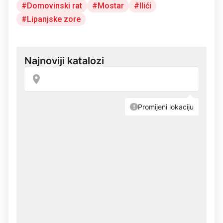
Domovinski rat
Mostar
Ilići
Lipanjske zore