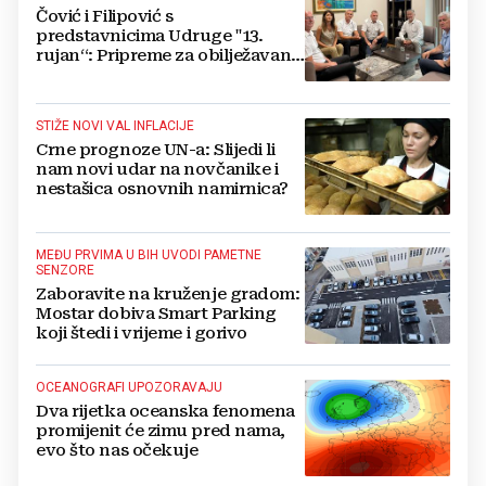
Čović i Filipović s
predstavnicima Udruge "13.
rujan“: Pripreme za obilježavanje
oslobođenja kraljevskog grada
Jajca
STIŽE NOVI VAL INFLACIJE
Crne prognoze UN-a: Slijedi li
nam novi udar na novčanike i
nestašica osnovnih namirnica?
MEĐU PRVIMA U BIH UVODI PAMETNE
SENZORE
Zaboravite na kruženje gradom:
Mostar dobiva Smart Parking
koji štedi i vrijeme i gorivo
OCEANOGRAFI UPOZORAVAJU
Dva rijetka oceanska fenomena
promijenit će zimu pred nama,
evo što nas očekuje