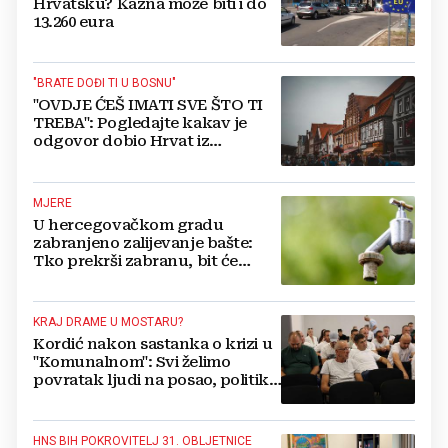
Hrvatsku? Kazna može biti i do
13.260 eura
"BRATE DOĐI TI U BOSNU"
"OVDJE ĆEŠ IMATI SVE ŠTO TI
TREBA": Pogledajte kakav je
odgovor dobio Hrvat iz
Münchena kad je pitao treba li
se vratiti kući
MJERE
U hercegovačkom gradu
zabranjeno zalijevanje bašte:
Tko prekrši zabranu, bit će
isključen s mreže i novčano
kažnjen
KRAJ DRAME U MOSTARU?
Kordić nakon sastanka o krizi u
"Komunalnom": Svi želimo
povratak ljudi na posao, politika
mora dalje od ovoga
HNS BIH POKROVITELJ 31. OBLJETNICE