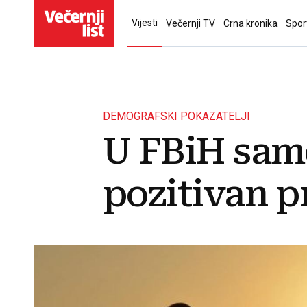
Vijesti
Večernji TV
Crna kronika
Spor
DEMOGRAFSKI POKAZATELJI
U FBiH samo
pozitivan p