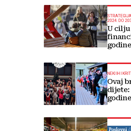
STRATEGIJA
2024. DO 20
U cilj
financ
godine
tijeko
dopus
NEKI IH I KR
Ovaj b
dijete:
godine