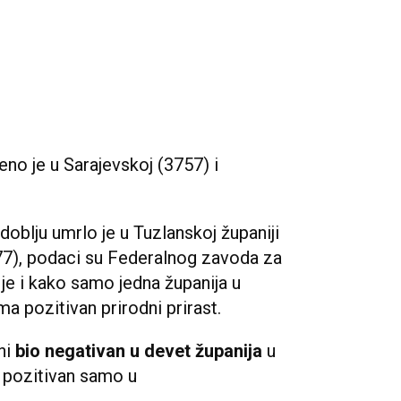
no je u Sarajevskoj (3757) i
blju umrlo je u Tuzlanskoj županiji
077), podaci su Federalnog zavoda za
 je i kako samo jedna županija u
ma pozitivan prirodni prirast.
ini
bio negativan u devet županija
u
 pozitivan samo u