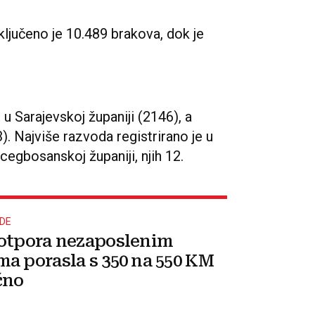
ključeno je 10.489 brakova, dok je
 u Sarajevskoj županiji (2146), a
). Najviše razvoda registrirano je u
cegbosanskoj županiji, njih 12.
ADE
otpora nezaposlenim
a porasla s 350 na 550 KM
čno