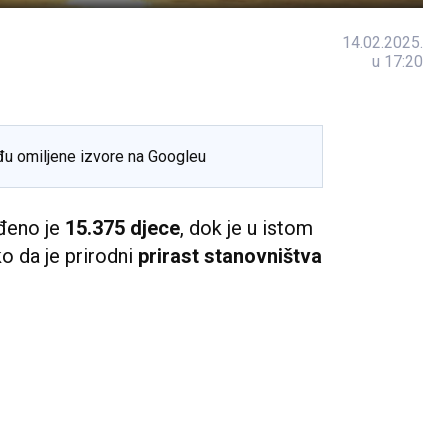
14.02.2025.
u 17:20
đu omiljene izvore na Googleu
ođeno je
15.375 djece
, dok je u istom
ko da je prirodni
prirast stanovništva