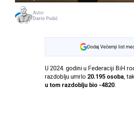
Autor
Dario Pušić
Dodaj Večernji list me
U 2024. godini u Federaciji BiH r
razdoblju umrlo
20.195 osoba
, ta
u tom razdoblju bio -4820
.