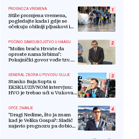
PROGNOZA VREMENA
1
Stiže promjena vremena,
pogledajte kada i gdje se
očekuju obilniji pljuskovi i
grmljavina
POČINIO SAMOUBOJSTVO U HAAGU
2
"Molim braću Hrvate da
oproste nama Srbima":
Pokajnički govor vođe tzv.
RSK i danas odzvanja na
obljetnicu Oluje
GENERAL ZBORA U POVODU OLUJE
3
Stanko Baja Sopta u
EKSKLUZIVNOM intervjuu:
HVO je trebao ući u Vukovar
preko Marinaca,
Bogdanovaca i Bršadina
OPĆE ZNANJE
4
"Dragi Nedime, što ja znam
kad je Velika Gospa?: Sladić
najavio prognozu pa dobio
kritike