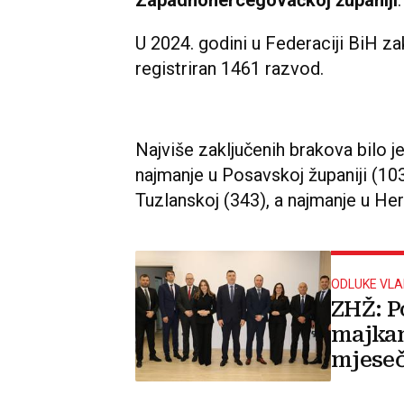
U 2024. godini u Federaciji BiH za
registriran 1461 razvod.
Najviše zaključenih brakova bilo je
najmanje u Posavskoj županiji (103
Tuzlanskoj (343), a najmanje u Her
ODLUKE VL
ZHŽ: P
majkam
mjese