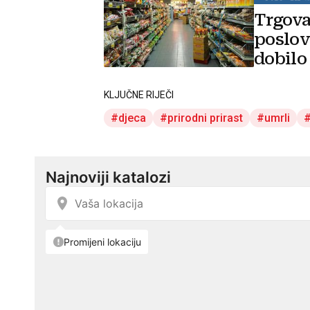
Trgova
poslov
dobilo
KLJUČNE RIJEČI
djeca
prirodni prirast
umrli