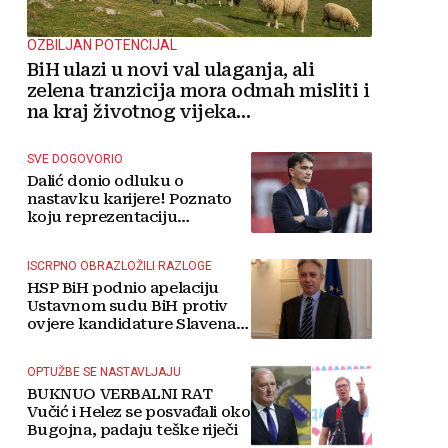
OZBILJAN POTENCIJAL
BiH ulazi u novi val ulaganja, ali
zelena tranzicija mora odmah misliti i
na kraj životnog vijeka
vjetroelektrana
SVE DOGOVORIO
Dalić donio odluku o
nastavku karijere! Poznato
koju reprezentaciju
preuzima
ISCRPNO OBRAZLOŽILI RAZLOGE
HSP BiH podnio apelaciju
Ustavnom sudu BiH protiv
ovjere kandidature Slavena
Kovačevića
OPTUŽBE SE NASTAVLJAJU
BUKNUO VERBALNI RAT
Vučić i Helez se posvađali oko
Bugojna, padaju teške riječi