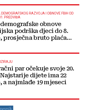
 DEMOGRAFSKOG RAZVOJA I OBNOVE FBIH OD
31. PREDVIĐA
u demografske obnove
ijska podrška djeci do 8.
, prosječna bruto plaća
m 12 mjeseci roditeljskog
ta
ITIZIRAJU
račni par očekuje svoje 20.
 Najstarije dijete ima 22
, a najmlađe 19 mjeseci