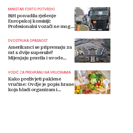
MINISTAR FORTO POTVRDIO
BiH ponudila rješenje
Europskoj komisiji:
Profesionalni vozači ne mogu
više čekati
DVOSTRUKA OPASNOST
Amerikanci se pripremaju za
rat s dvije supersile?
Mijenjaju pravila i uvode
taktičko nuklearno oružje
VODIČ ZA PREHRANU NA VRUĆINAMA
Kako preživjeti paklene
vrućine: Ovdje je popis hrane
koja hladi organizam i
napitaka s kojima si činite
'medvjeđu uslugu'