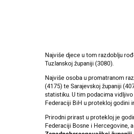
Najviše djece u tom razdoblju rođe
Tuzlanskoj županiji (3080).
Najviše osoba u promatranom razdo
(4175) te Sarajevskoj županiji (4
statistiku. U tim podacima vidljivo
Federaciji BiH u protekloj godini i
Prirodni prirast u protekloj je god
Federaciji Bosne i Hercegovine, a
Zapadnohercegovačkoj županiji
.