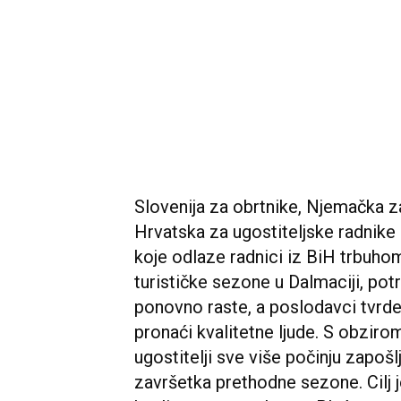
Slovenija za obrtnike, Njemačka za
Hrvatska za ugostiteljske radnike 
koje odlaze radnici iz BiH trbuho
turističke sezone u Dalmaciji, pot
ponovno raste, a poslodavci tvrde
pronaći kvalitetne ljude. S obzir
ugostitelji sve više počinju zapoš
završetka prethodne sezone. Cilj je