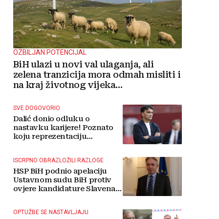
OZBILJAN POTENCIJAL
BiH ulazi u novi val ulaganja, ali
zelena tranzicija mora odmah misliti i
na kraj životnog vijeka
vjetroelektrana
SVE DOGOVORIO
Dalić donio odluku o
nastavku karijere! Poznato
koju reprezentaciju
preuzima
ISCRPNO OBRAZLOŽILI RAZLOGE
HSP BiH podnio apelaciju
Ustavnom sudu BiH protiv
ovjere kandidature Slavena
Kovačevića
OPTUŽBE SE NASTAVLJAJU