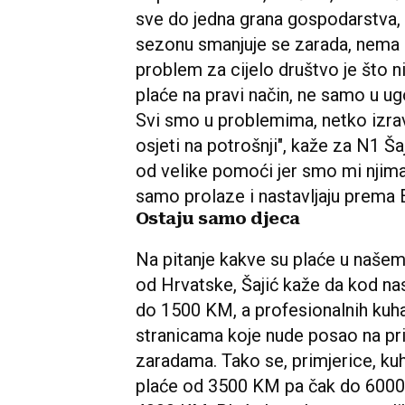
sve do jedna grana gospodarstva, 
sezonu smanjuje se zarada, nema p
problem za cijelo društvo je što n
plaće na pravi način, ne samo u ug
Svi smo u problemima, netko izravn
osjeti na potrošnji", kaže za N1 Ša
od velike pomoći jer smo mi njima
samo prolaze i nastavljaju prema 
Ostaju samo djeca
Na pitanje kakve su plaće u našem
od Hrvatske, Šajić kaže da kod n
do 1500 KM, a profesionalnih kuha
stranicama koje nude posao na prim
zaradama. Tako se, primjerice, ku
plaće od 3500 KM pa čak do 6000 