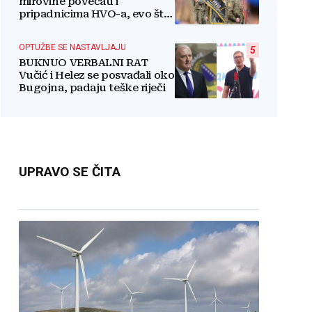
mirovine povećati i
pripadnicima HVO-a, evo što
je rekao
OPTUŽBE SE NASTAVLJAJU
5
BUKNUO VERBALNI RAT
Vučić i Helez se posvađali oko
Bugojna, padaju teške riječi
UPRAVO SE ČITA