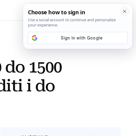
BiH
 do 1500
iti i do