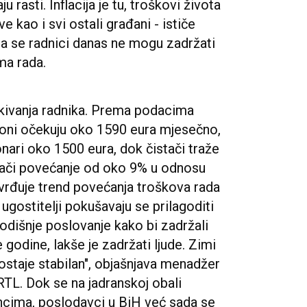
 rasti. Inflacija je tu, troškovi života
ve kao i svi ostali građani - ističe
 da se radnici danas ne mogu zadržati
ma rada.
ekivanja radnika. Prema podacima
oni očekuju oko 1590 eura mjesečno,
nari oko 1500 eura, dok čistači traže
nači povećanje od oko 9% u odnosu
vrđuje trend povećanja troškova rada
ugostitelji pokušavaju se prilagoditi
dišnje poslovanje kako bi zadržali
e godine, lakše je zadržati ljude. Zimi
im ostaje stabilan", objašnjava menadžer
TL. Dok se na jadranskoj obali
ncima, poslodavci u BiH već sada se