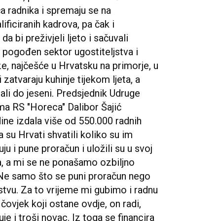
a radnika i spremaju se na
ificiranih kadrova, pa čak i
 bi preživjeli ljeto i sačuvali
 pogođen sektor ugostiteljstva i
ze, najčešće u Hrvatsku na primorje, u
 zatvaraju kuhinje tijekom ljeta, a
rali do jeseni. Predsjednik Udruge
zma RS "Horeca" Dalibor Šajić
ne izdala više od 550.000 radnih
su Hrvati shvatili koliko su im
ju i pune proračun i uložili su u svoj
na, a mi se ne ponašamo ozbiljno
 Ne samo što se puni proračun nego
tvu. Za to vrijeme mi gubimo i radnu
 čovjek koji ostane ovdje, on radi,
je i troši novac. Iz toga se financira