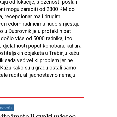
ju od lokacije, složenosti posla i
 oni mogu zaraditi od 2800 KM do
a, recepcionarima i drugim
vci redom radnicima nude smještaj,
o u Dubrovnik je u proteklih pet
 došlo više od 5000 radnika, i to
 djelatnosti poput konobara, kuhara,
stiteljskih objekata u Trebinju kažu
k sada već veliki problem jer ne
 Kažu kako su u gradu ostali samo
žele raditi, ali jednostavno nemaju
rite imate li svaki mjesec