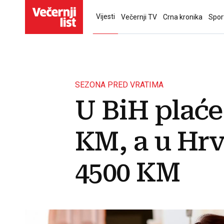
Vijesti
Večernji TV
Crna kronika
Spor
SEZONA PRED VRATIMA
U BiH plaće
KM, a u Hrv
4500 KM