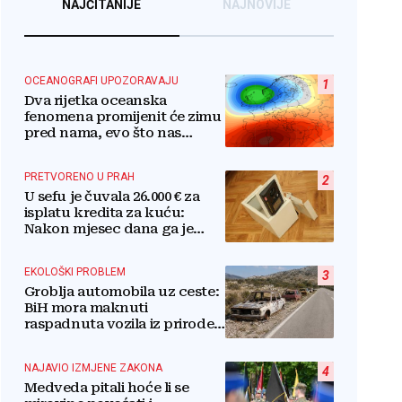
NAJČITANIJE
NAJNOVIJE
OCEANOGRAFI UPOZORAVAJU
1
Dva rijetka oceanska
fenomena promijenit će zimu
pred nama, evo što nas
očekuje
PRETVORENO U PRAH
2
U sefu je čuvala 26.000 € za
isplatu kredita za kuću:
Nakon mjesec dana ga je
otvorila, pozlilo joj je
EKOLOŠKI PROBLEM
3
Groblja automobila uz ceste:
BiH mora maknuti
raspadnuta vozila iz prirode i
pretvoriti ih u resurs
NAJAVIO IZMJENE ZAKONA
4
Medveda pitali hoće li se