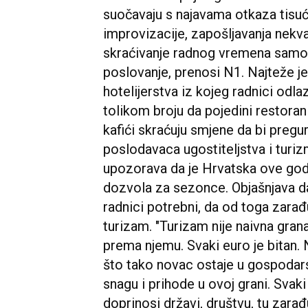
suočavaju s najavama otkaza tisuć
improvizacije, zapošljavanja nekval
skraćivanje radnog vremena samo da
poslovanje, prenosi N1. Najteže je
hotelijerstva iz kojeg radnici odla
tolikom broju da pojedini restorani
kafići skraćuju smjene da bi pregu
poslodavaca ugostiteljstva i turi
upozorava da je Hrvatska ove godi
dozvola za sezonce. Objašnjava da 
radnici potrebni, da od toga zarađu
turizam. "Turizam nije naivna gra
prema njemu. Svaki euro je bitan.
što tako novac ostaje u gospodars
snagu i prihode u ovoj grani. Svaki
doprinosi državi, društvu, tu zarađu