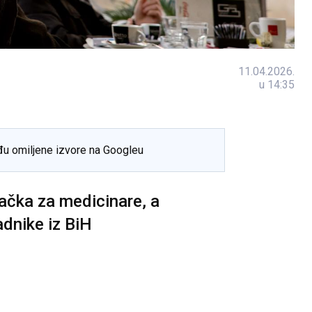
11.04.2026.
u 14:35
đu omiljene izvore na Googleu
ačka za medicinare, a
adnike iz BiH