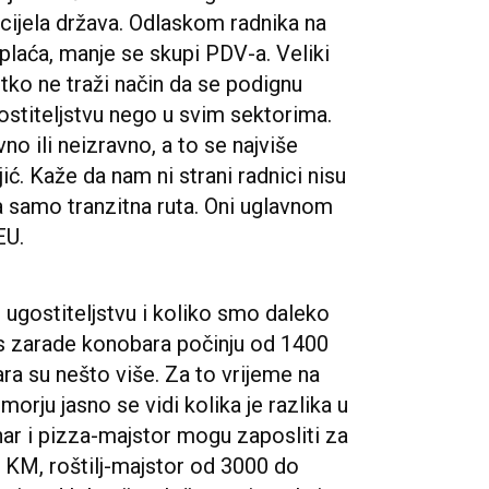
cijela država. Odlaskom radnika na
laća, manje se skupi PDV-a. Veliki
itko ne traži način da se podignu
ostiteljstvu nego u svim sektorima.
o ili neizravno, a to se najviše
jić. Kaže da nam ni strani radnici nisu
 samo tranzitna ruta. Oni uglavnom
EU.
 ugostiteljstvu i koliko smo daleko
as zarade konobara počinju od 1400
ra su nešto više. Za to vrijeme na
orju jasno se vidi kolika je razlika u
har i pizza-majstor mogu zaposliti za
KM, roštilj-majstor od 3000 do