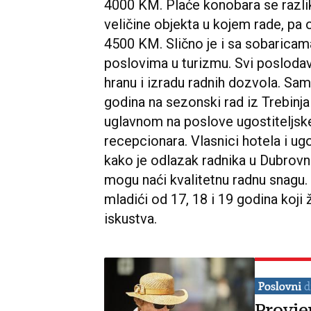
4000 KM. Plaće konobara se razliku
veličine objekta u kojem rade, pa
4500 KM. Slično je i sa sobaricam
poslovima u turizmu. Svi posloda
hranu i izradu radnih dozvola. Sam
godina na sezonski rad iz Trebinja
uglavnom na poslove ugostiteljske
recepcionara. Vlasnici hotela i ugo
kako je odlazak radnika u Dubrovni
mogu naći kvalitetnu radnu snagu.
mladići od 17, 18 i 19 godina koji 
iskustva.
Provje