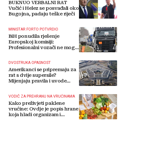
BUKNUO VERBALNI RAT
Vučić i Helez se posvađali oko
Bugojna, padaju teške riječi
MINISTAR FORTO POTVRDIO
BiH ponudila rješenje
Europskoj komisiji:
Profesionalni vozači ne mogu
više čekati
DVOSTRUKA OPASNOST
Amerikanci se pripremaju za
rat s dvije supersile?
Mijenjaju pravila i uvode
taktičko nuklearno oružje
VODIČ ZA PREHRANU NA VRUĆINAMA
Kako preživjeti paklene
vrućine: Ovdje je popis hrane
koja hladi organizam i
napitaka s kojima si činite
'medvjeđu uslugu'