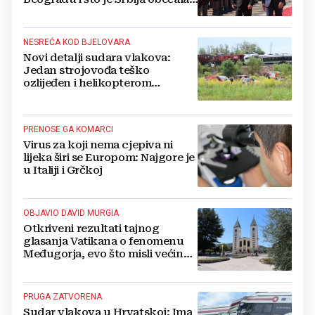
Ukrajini
NESREĆA KOD BJELOVARA
Novi detalji sudara vlakova:
Jedan strojovođa teško
ozlijeđen i helikopterom
prebačen na Rebro, drugi u
velikom šoku
PRENOSE GA KOMARCI
Virus za koji nema cjepiva ni
lijeka širi se Europom: Najgore je
u Italiji i Grčkoj
OBJAVIO DAVID MURGIA
Otkriveni rezultati tajnog
glasanja Vatikana o fenomenu
Međugorja, evo što misli većina
crkevnih dužnosnika
PRUGA ZATVORENA
Sudar vlakova u Hrvatskoj: Ima