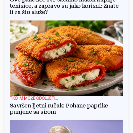
tenisice, a zapravo su jako korisni: Znate
li za što služe?
TKO IM MOŽE ODOLJETI...
Savršen ljetni ručak: Pohane paprike
punjene sa sirom