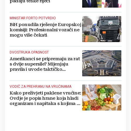
padaju teške riječi
MINISTAR FORTO POTVRDIO
BiH ponudila rješenje Europskoj
komisiji: Profesionalni vozači ne
mogu više čekati
DVOSTRUKA OPASNOST
Amerikanci se pripremaju za rat
s dvije supersile? Mijenjaju
pravila i uvode taktičko
nuklearno oružje
VODIČ ZA PREHRANU NA VRUĆINAMA
Kako preživjeti paklene vrućine:
Ovdje je popis hrane koja hladi
organizam i napitaka s kojima si
činite 'medvjeđu uslugu'