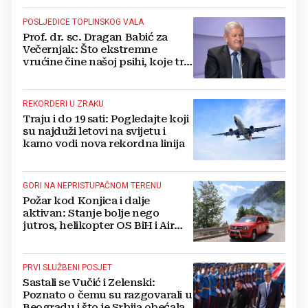
POSLJEDICE TOPLINSKOG VALA
Prof. dr. sc. Dragan Babić za
Večernjak: Što ekstremne
vrućine čine našoj psihi, koje tri
namirnice trebamo jesti, kako se
boriti...
REKORDERI U ZRAKU
Traju i do 19 sati: Pogledajte koji
su najduži letovi na svijetu i
kamo vodi nova rekordna linija
GORI NA NEPRISTUPAČNOM TERENU
Požar kod Konjica i dalje
aktivan: Stanje bolje nego
jutros, helikopter OS BiH i Air
Tractori pomogli u gašenju
PRVI SLUŽBENI POSJET
Sastali se Vučić i Zelenski:
Poznato o čemu su razgovarali u
Beogradu i što je Srbija obećala