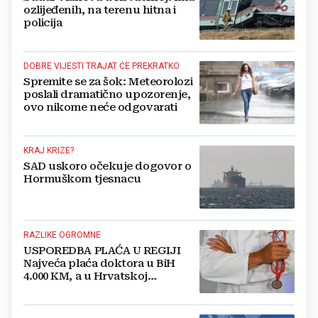
ozlijeđenih, na terenu hitna i
policija
DOBRE VIJESTI TRAJAT ĆE PREKRATKO
Spremite se za šok: Meteorolozi
poslali dramatično upozorenje,
ovo nikome neće odgovarati
KRAJ KRIZE?
SAD uskoro očekuje dogovor o
Hormuškom tjesnacu
RAZLIKE OGROMNE
USPOREDBA PLAĆA U REGIJI
Najveća plaća doktora u BiH
4.000 KM, a u Hrvatskoj
najmanja 3.000 eura