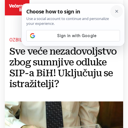
BiH
OZBILJAN SKANDAL?
Sve veće nezadovoljstvo
zbog sumnjive odluke
SIP-a BiH! Uključuju se
istražitelji?