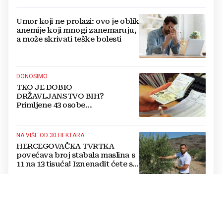
Umor koji ne prolazi: ovo je oblik
anemije koji mnogi zanemaruju,
a može skrivati teške bolesti
DONOSIMO
TKO JE DOBIO
DRŽAVLJANSTVO BIH?
Primljene 43 osobe...
NA VIŠE OD 30 HEKTARA
HERCEGOVAČKA TVRTKA
povećava broj stabala maslina s
11 na 13 tisuća! Iznenadit ćete se
kako ih štite
Jednostavan trik mesara otkriva
je li piletina doista svježa:
Provjerite ovo prije kupnje