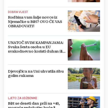
DOBRA VIJEST
Rodbina vam šalje novce iz
Njemačke u BiH? OVO ĆE VAS
OBRADOVATI!
UNATOČ SVIM KAMPANJAMA:
Svaka šesta osoba u EU
svakodnevno koristi duhan ili
srodne proizvode
Djevojčica na Uni uhvatila ribu
golim rukama
LJETO ZA UDŽBENIKE
BiH se deseti dan prži na +40,
moguće redukcije; hoće li