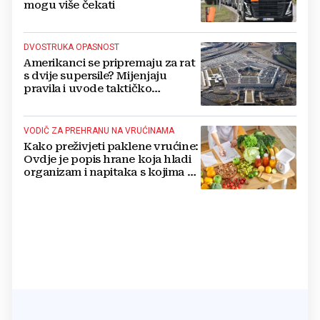
mogu više čekati
DVOSTRUKA OPASNOST
Amerikanci se pripremaju za rat
s dvije supersile? Mijenjaju
pravila i uvode taktičko
nuklearno oružje
VODIČ ZA PREHRANU NA VRUĆINAMA
Kako preživjeti paklene vrućine:
Ovdje je popis hrane koja hladi
organizam i napitaka s kojima si
činite 'medvjeđu uslugu'