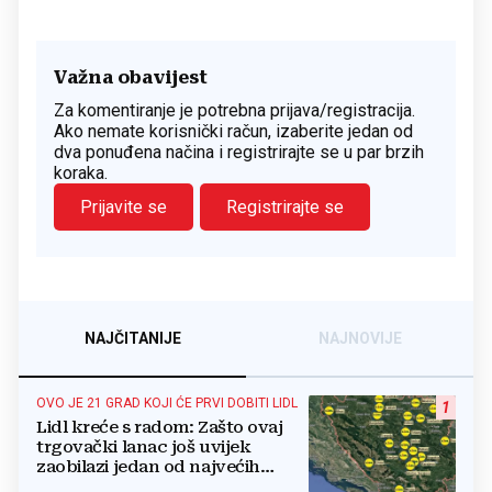
Važna obavijest
Za komentiranje je potrebna prijava/registracija.
Ako nemate korisnički račun, izaberite jedan od
dva ponuđena načina i registrirajte se u par brzih
koraka.
Prijavite se
Registrirajte se
NAJČITANIJE
NAJNOVIJE
OVO JE 21 GRAD KOJI ĆE PRVI DOBITI LIDL
1
Lidl kreće s radom: Zašto ovaj
trgovački lanac još uvijek
zaobilazi jedan od najvećih
gradova u BiH?