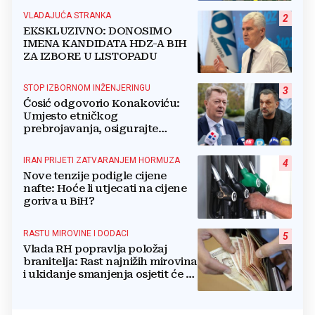
VLADAJUĆA STRANKA
2
EKSKLUZIVNO: DONOSIMO
IMENA KANDIDATA HDZ-A BIH
ZA IZBORE U LISTOPADU
STOP IZBORNOM INŽENJERINGU
3
Ćosić odgovorio Konakoviću:
Umjesto etničkog
prebrojavanja, osigurajte
stvarnu ravnopravnost Hrvata
IRAN PRIJETI ZATVARANJEM HORMUZA
4
Nove tenzije podigle cijene
nafte: Hoće li utjecati na cijene
goriva u BiH?
RASTU MIROVINE I DODACI
5
Vlada RH popravlja položaj
branitelja: Rast najnižih mirovina
i ukidanje smanjenja osjetit će se
i u BiH