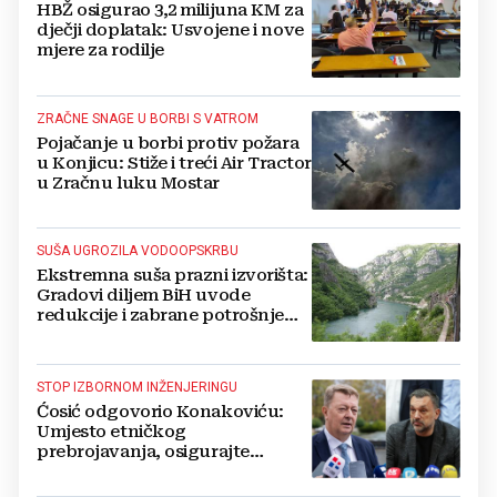
HBŽ osigurao 3,2 milijuna KM za
dječji doplatak: Usvojene i nove
mjere za rodilje
ZRAČNE SNAGE U BORBI S VATROM
Pojačanje u borbi protiv požara
u Konjicu: Stiže i treći Air Tractor
u Zračnu luku Mostar
SUŠA UGROZILA VODOOPSKRBU
Ekstremna suša prazni izvorišta:
Gradovi diljem BiH uvode
redukcije i zabrane potrošnje
vode, posebno teško u
Hercegovini
STOP IZBORNOM INŽENJERINGU
Ćosić odgovorio Konakoviću:
Umjesto etničkog
prebrojavanja, osigurajte
stvarnu ravnopravnost Hrvata