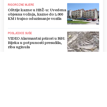
RIGOROZNE MJERE
Oštrije kazne u HBŽ-u: Uvedena
objesna vožnja, kazne do 5.000
KM i trajno oduzimanje vozila
POSLJEDICE SUŠE
VIDEO Alarmantni prizori u BiH:
Rijeka u potpunosti presušila,
riba uginula
PASTOR ŽUPANČIĆ OPTUŽUJE
TOMAŠEVIĆEVU VLAST
SKANDALOZAN POTEZ: Preko
noći iscrtano parkirno mjesto na
ulazu u crkvu – vjernici
preskaču preko automobila
RASTU MIROVINE I DODACI
Vlada RH popravlja položaj
branitelja: Rast najnižih mirovina
i ukidanje smanjenja osjetit će se