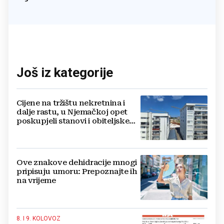
Još iz kategorije
Cijene na tržištu nekretnina i
dalje rastu, u Njemačkoj opet
poskupjeli stanovi i obiteljske
kuće
Ove znakove dehidracije mnogi
pripisuju umoru: Prepoznajte ih
na vrijeme
8. I 9. KOLOVOZ