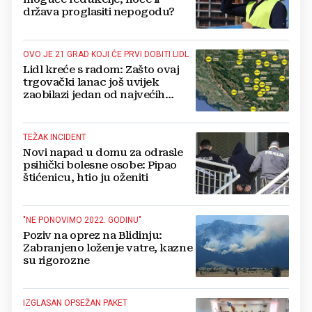
država proglasiti nepogodu?
OVO JE 21 GRAD KOJI ĆE PRVI DOBITI LIDL
Lidl kreće s radom: Zašto ovaj
trgovački lanac još uvijek
zaobilazi jedan od najvećih
gradova u BiH?
TEŽAK INCIDENT
Novi napad u domu za odrasle
psihički bolesne osobe: Pipao
štićenicu, htio ju oženiti
"NE PONOVIMO 2022. GODINU"
Poziv na oprez na Blidinju:
Zabranjeno loženje vatre, kazne
su rigorozne
IZGLASAN OPSEŽAN PAKET