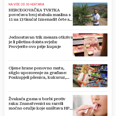
NA VIŠE OD 30 HEKTARA
HERCEGOVAČKA TVRTKA
povećava broj stabala maslina s
11 na 13 tisuća! Iznenadit ćete se
kako ih štite
Jednostavan trik mesara otkriva
je li piletina doista svježa:
Provjerite ovo prije kupnje
Cijene hrane ponovno rastu,
stiglo upozorenje za građane:
Poskupjeli pšenica, kukuruz,
šećer i biljna ulja
Žvakaća guma u borbi protiv
raka: Znanstvenici su razvili
moćno oružje koje uništava HPV
i bakterije