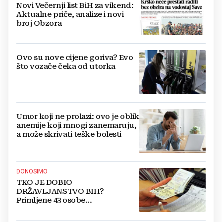
Novi Večernji list BiH za vikend:
Aktualne priče, analize i novi
broj Obzora
Ovo su nove cijene goriva? Evo
što vozače čeka od utorka
Umor koji ne prolazi: ovo je oblik
anemije koji mnogi zanemaruju,
a može skrivati teške bolesti
DONOSIMO
TKO JE DOBIO
DRŽAVLJANSTVO BIH?
Primljene 43 osobe...