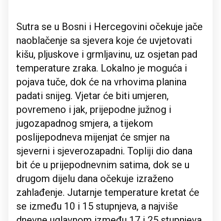
Sutra se u Bosni i Hercegovini očekuje jače
naoblačenje sa sjevera koje će uvjetovati
kišu, pljuskove i grmljavinu, uz osjetan pad
temperature zraka. Lokalno je moguća i
pojava tuče, dok će na vrhovima planina
padati snijeg. Vjetar će biti umjeren,
povremeno i jak, prijepodne južnog i
jugozapadnog smjera, a tijekom
poslijepodneva mijenjat će smjer na
sjeverni i sjeverozapadni. Topliji dio dana
bit će u prijepodnevnim satima, dok se u
drugom dijelu dana očekuje izraženo
zahlađenje. Jutarnje temperature kretat će
se između 10 i 15 stupnjeva, a najviše
dnevne uglavnom između 17 i 25 stupnjeva.