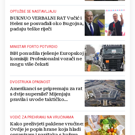
OPTUŽBE SE NASTAVLJAJU
BUKNUO VERBALNI RAT Vučić i
Helez se posvađali oko Bugojna,
padaju teške riječi
MINISTAR FORTO POTVRDIO
BiH ponudila rješenje Europskoj
komisiji: Profesionalni vozači ne
mogu više čekati
DVOSTRUKA OPASNOST
Amerikanci se pripremaju za rat
s dvije supersile? Mijenjaju
pravila i uvode taktičko
nuklearno oružje
VODIČ ZA PREHRANU NA VRUĆINAMA
Kako preživjeti paklene vrućine:
Ovdje je popis hrane koja hladi
organizam i napitaka s kojima si