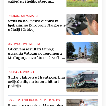
ozlijeđen i helikopterom
prebačen na Rebro, drugi u
velikom šoku
PRENOSE GA KOMARCI
Virus za koji nema cjepiva ni
lijeka širi se Europom: Najgore je
u Italiji i Grčkoj
OBJAVIO DAVID MURGIA
Otkriveni rezultati tajnog
glasanja Vatikana o fenomenu
Međugorja, evo što misli većina
crkevnih dužnosnika
PRUGA ZATVORENA
Sudar vlakova u Hrvatskoj: Ima
ozlijeđenih, na terenu hitna i
policija
DOBRE VIJESTI TRAJAT ĆE PREKRATKO
Spremite se za šok: Meteorolozi