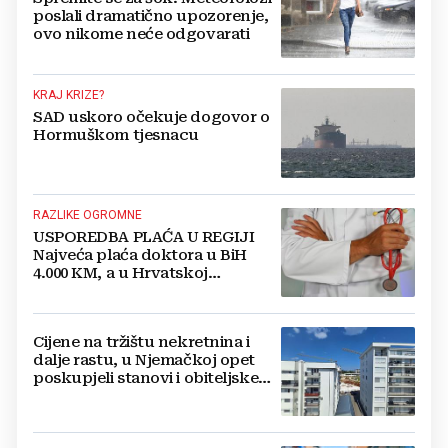
poslali dramatično upozorenje,
ovo nikome neće odgovarati
KRAJ KRIZE?
SAD uskoro očekuje dogovor o
Hormuškom tjesnacu
RAZLIKE OGROMNE
USPOREDBA PLAĆA U REGIJI
Najveća plaća doktora u BiH
4.000 KM, a u Hrvatskoj
najmanja 3.000 eura
Cijene na tržištu nekretnina i
dalje rastu, u Njemačkoj opet
poskupjeli stanovi i obiteljske
kuće