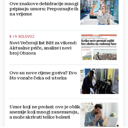
Ove znakove dehidracije mnogi
pripisuju umoru: Prepoznajte ih
na vrijeme
8. I 9. KOLOVOZ
Novi Večernji list BiH za vikend:
Aktualne priče, analize i novi
broj Obzora
Ovo su nove cijene goriva? Evo
što vozače čeka od utorka
Umor koji ne prolazi: ovo je oblik
anemije koji mnogi zanemaruju,
a može skrivati teške bolesti