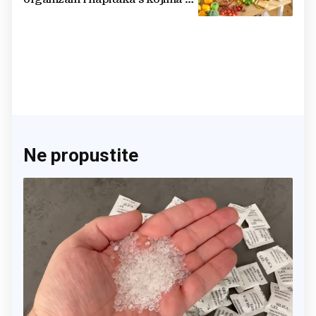
činite 'medvjeđu uslugu'
Ne propustite