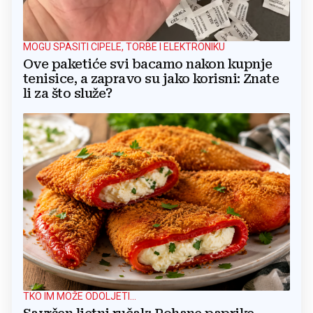
MOGU SPASITI CIPELE, TORBE I ELEKTRONIKU
Ove paketiće svi bacamo nakon kupnje
tenisice, a zapravo su jako korisni: Znate
li za što služe?
TKO IM MOŽE ODOLJETI...