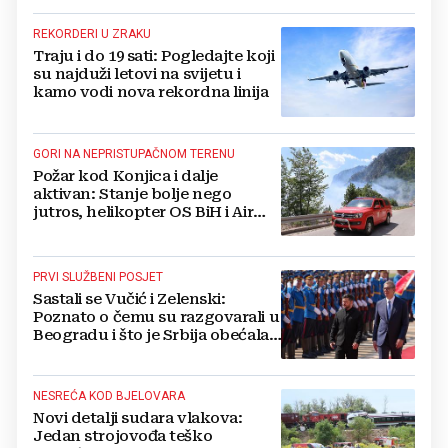
boriti...
REKORDERI U ZRAKU
Traju i do 19 sati: Pogledajte koji
su najduži letovi na svijetu i
kamo vodi nova rekordna linija
GORI NA NEPRISTUPAČNOM TERENU
Požar kod Konjica i dalje
aktivan: Stanje bolje nego
jutros, helikopter OS BiH i Air
Tractori pomogli u gašenju
PRVI SLUŽBENI POSJET
Sastali se Vučić i Zelenski:
Poznato o čemu su razgovarali u
Beogradu i što je Srbija obećala
Ukrajini
NESREĆA KOD BJELOVARA
Novi detalji sudara vlakova:
Jedan strojovođa teško