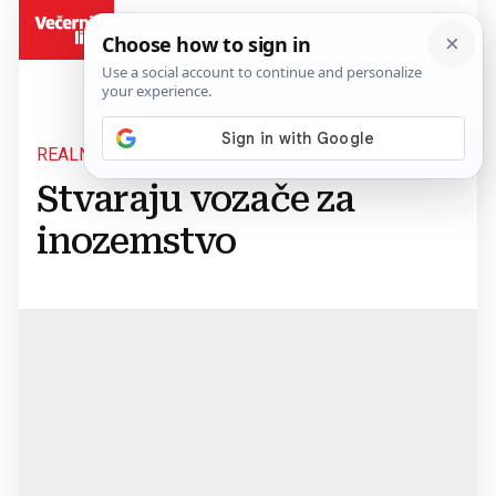
BiH
REALNOST BH. TVRTKI
Stvaraju vozače za
inozemstvo