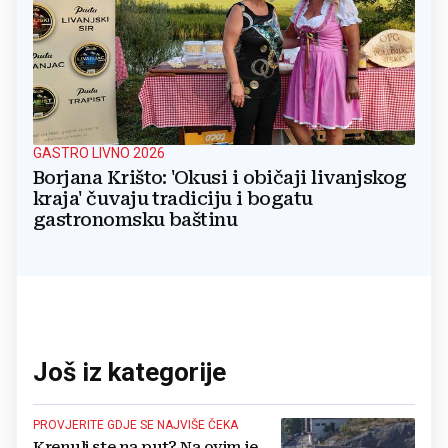
GASTRO LIVNO 2026
Borjana Krišto: 'Okusi i običaji livanjskog
kraja' čuvaju tradiciju i bogatu
gastronomsku baštinu
Još iz kategorije
PROVJERITE GDJE SE NAJVIŠE ČEKA
Krenuli ste na put? Na ovim je