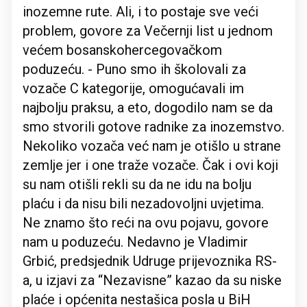
inozemne rute. Ali, i to postaje sve veći
problem, govore za Večernji list u jednom
većem bosanskohercegovačkom
poduzeću. - Puno smo ih školovali za
vozače C kategorije, omogućavali im
najbolju praksu, a eto, dogodilo nam se da
smo stvorili gotove radnike za inozemstvo.
Nekoliko vozača već nam je otišlo u strane
zemlje jer i one traže vozače. Čak i ovi koji
su nam otišli rekli su da ne idu na bolju
plaću i da nisu bili nezadovoljni uvjetima.
Ne znamo što reći na ovu pojavu, govore
nam u poduzeću. Nedavno je Vladimir
Grbić, predsjednik Udruge prijevoznika RS-
a, u izjavi za “Nezavisne” kazao da su niske
plaće i općenita nestašica posla u BiH