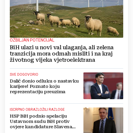
OZBILJAN POTENCIJAL
BiH ulazi u novi val ulaganja, ali zelena
tranzicija mora odmah misliti i na kraj
životnog vijeka vjetroelektrana
SVE DOGOVORIO
Dalić donio odluku o nastavku
karijere! Poznato koju
reprezentaciju preuzima
ISCRPNO OBRAZLOŽILI RAZLOGE
HSP BiH podnio apelaciju
Ustavnom sudu BiH protiv
ovjere kandidature Slavena
Kovačevića