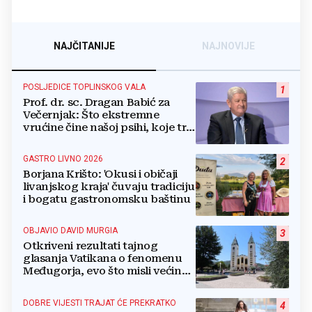
NAJČITANIJE
NAJNOVIJE
POSLJEDICE TOPLINSKOG VALA
1
Prof. dr. sc. Dragan Babić za
Večernjak: Što ekstremne
vrućine čine našoj psihi, koje tri
namirnice trebamo jesti, kako se
boriti...
GASTRO LIVNO 2026
2
Borjana Krišto: 'Okusi i običaji
livanjskog kraja' čuvaju tradiciju
i bogatu gastronomsku baštinu
OBJAVIO DAVID MURGIA
3
Otkriveni rezultati tajnog
glasanja Vatikana o fenomenu
Međugorja, evo što misli većina
crkevnih dužnosnika
DOBRE VIJESTI TRAJAT ĆE PREKRATKO
4