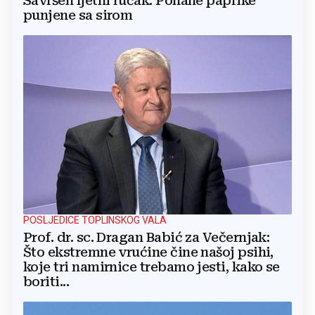
Savršen ljetni ručak: Pohane paprike
punjene sa sirom
POSLJEDICE TOPLINSKOG VALA
Prof. dr. sc. Dragan Babić za Večernjak:
Što ekstremne vrućine čine našoj psihi,
koje tri namirnice trebamo jesti, kako se
boriti...