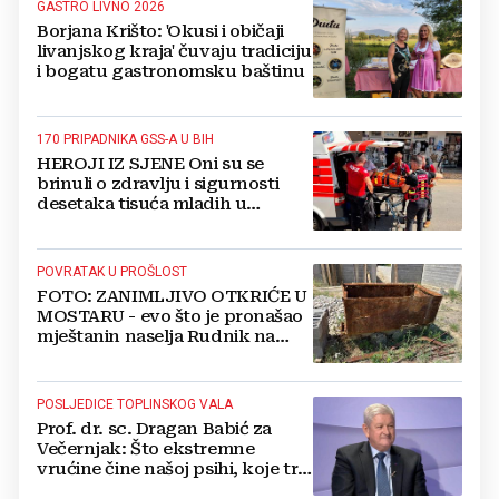
GASTRO LIVNO 2026
Borjana Krišto: 'Okusi i običaji
livanjskog kraja' čuvaju tradiciju
i bogatu gastronomsku baštinu
170 PRIPADNIKA GSS-A U BIH
HEROJI IZ SJENE Oni su se
brinuli o zdravlju i sigurnosti
desetaka tisuća mladih u
Međugorju. DONOSIMO
FOTOGRAFIJE
POVRATAK U PROŠLOST
FOTO: ZANIMLJIVO OTKRIĆE U
MOSTARU - evo što je pronašao
mještanin naselja Rudnik na
svome imanju
POSLJEDICE TOPLINSKOG VALA
Prof. dr. sc. Dragan Babić za
Večernjak: Što ekstremne
vrućine čine našoj psihi, koje tri
namirnice trebamo jesti, kako se