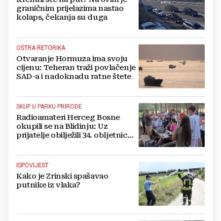
graničnim prijelazima nastao
kolaps, čekanja su duga
OŠTRA RETORIKA
Otvaranje Hormuza ima svoju
cijenu: Teheran traži povlačenje
SAD-a i nadoknadu ratne štete
SKUP U PARKU PRIRODE
Radioamateri Herceg Bosne
okupili se na Blidinju: Uz
prijatelje obilježili 34. obljetnicu
osnutka
ISPOVIJEST
Kako je Zrinski spašavao
putnike iz vlaka?