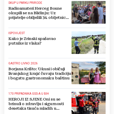
SKUP U PARKU PRIRODE
Radioamateri Herceg Bosne
okupili se na Blidinju: Uz
prijatelje obilježili 34. obljetnicu
osnutka
ISPOVIJEST
Kako je Zrinski spašavao
putnike iz vlaka?
GASTRO LIVNO 2026
Borjana Krišto: 'Okusi i običaji
livanjskog kraja' čuvaju tradiciju
i bogatu gastronomsku baštinu
170 PRIPADNIKA GSS-A U BIH
HEROJI IZ SJENE Oni su se
brinuli o zdravlju i sigurnosti
desetaka tisuća mladih u
Međugorju. DONOSIMO