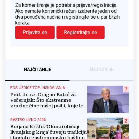
Za komentiranje je potrebna prijava/registracija.
Ako nemate korisnički račun, izaberite jedan od
dva ponuđena načina i registrirajte se u par brzih
koraka.
Prijavite se
Registrirajte se
NAJČITANIJE
NAJNOVIJE
POSLJEDICE TOPLINSKOG VALA
1
Prof. dr. sc. Dragan Babić za
Večernjak: Što ekstremne
vrućine čine našoj psihi, koje tri
namirnice trebamo jesti, kako se
boriti...
GASTRO LIVNO 2026
2
Borjana Krišto: 'Okusi i običaji
livanjskog kraja' čuvaju tradiciju
i bogatu gastronomsku baštinu