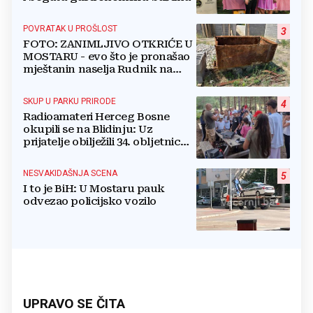
POVRATAK U PROŠLOST
3
FOTO: ZANIMLJIVO OTKRIĆE U
MOSTARU - evo što je pronašao
mještanin naselja Rudnik na
svome imanju
SKUP U PARKU PRIRODE
4
Radioamateri Herceg Bosne
okupili se na Blidinju: Uz
prijatelje obilježili 34. obljetnicu
osnutka
NESVAKIDAŠNJA SCENA
5
I to je BiH: U Mostaru pauk
odvezao policijsko vozilo
UPRAVO SE ČITA