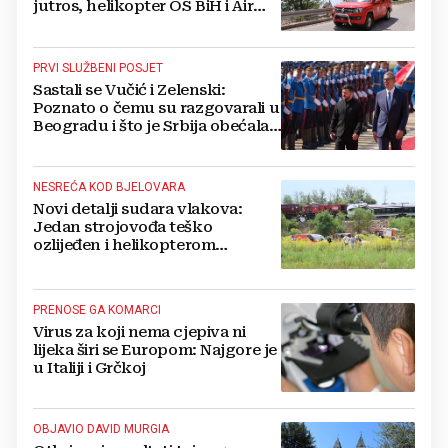
jutros, helikopter OS BiH i Air
Tractori pomogli u gašenju
PRVI SLUŽBENI POSJET
Sastali se Vučić i Zelenski:
Poznato o čemu su razgovarali u
Beogradu i što je Srbija obećala
Ukrajini
NESREĆA KOD BJELOVARA
Novi detalji sudara vlakova:
Jedan strojovođa teško
ozlijeđen i helikopterom
prebačen na Rebro, drugi u
velikom šoku
PRENOSE GA KOMARCI
Virus za koji nema cjepiva ni
lijeka širi se Europom: Najgore je
u Italiji i Grčkoj
OBJAVIO DAVID MURGIA