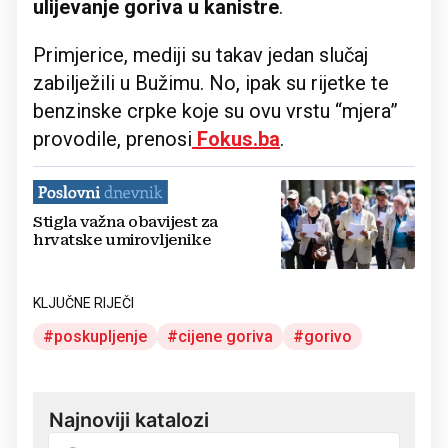
ulijevanje goriva u kanistre
.
Primjerice, mediji su takav jedan slučaj
zabilježili u Bužimu. No, ipak su rijetke te
benzinske crpke koje su ovu vrstu “mjera”
provodile, prenosi
Fokus.ba
.
Stigla važna obavijest za
hrvatske umirovljenike
KLJUČNE RIJEČI
poskupljenje
cijene goriva
gorivo