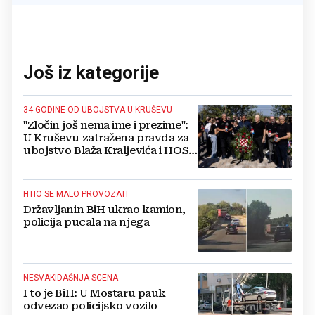
Još iz kategorije
34 GODINE OD UBOJSTVA U KRUŠEVU
"Zločin još nema ime i prezime":
U Kruševu zatražena pravda za
ubojstvo Blaža Kraljevića i HOS-
ovaca
HTIO SE MALO PROVOZATI
Državljanin BiH ukrao kamion,
policija pucala na njega
NESVAKIDAŠNJA SCENA
I to je BiH: U Mostaru pauk
odvezao policijsko vozilo