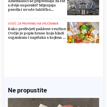
Amerikanci se pripremaju za rat
s dvije supersile? Mijenjaju
pravila i uvode taktičko
nuklearno oružje
VODIČ ZA PREHRANU NA VRUĆINAMA
Kako preživjeti paklene vrućine:
Ovdje je popis hrane koja hladi
organizam i napitaka s kojima si
činite 'medvjeđu uslugu'
Ne propustite