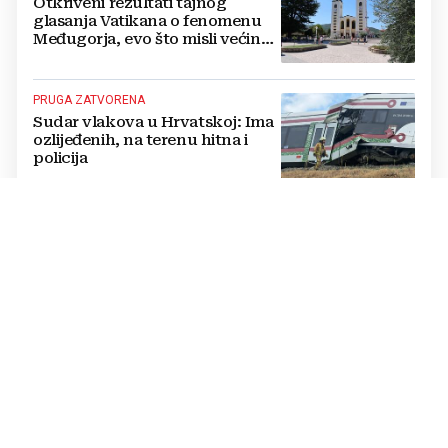
Otkriveni rezultati tajnog
glasanja Vatikana o fenomenu
Međugorja, evo što misli većina
crkevnih dužnosnika
PRUGA ZATVORENA
Sudar vlakova u Hrvatskoj: Ima
ozlijeđenih, na terenu hitna i
policija
DOBRE VIJESTI TRAJAT ĆE PREKRATKO
Spremite se za šok: Meteorolozi
poslali dramatično upozorenje,
ovo nikome neće odgovarati
KRAJ KRIZE?
SAD uskoro očekuje dogovor o
Hormuškom tjesnacu