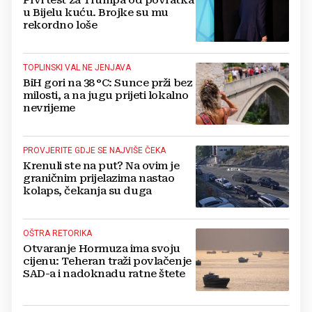
Prvi test za Trumpa od povratka
u Bijelu kuću. Brojke su mu
rekordno loše
TOPLINSKI VAL NE JENJAVA
BiH gori na 38 °C: Sunce prži bez
milosti, a na jugu prijeti lokalno
nevrijeme
PROVJERITE GDJE SE NAJVIŠE ČEKA
Krenuli ste na put? Na ovim je
graničnim prijelazima nastao
kolaps, čekanja su duga
OŠTRA RETORIKA
Otvaranje Hormuza ima svoju
cijenu: Teheran traži povlačenje
SAD-a i nadoknadu ratne štete