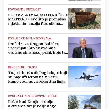
FOTOGRAFIJE
POVRATAK U PROŠLOST
FOTO: ZANIMLJIVO OTKRIĆE U
MOSTARU - evo što je pronašao
mještanin naselja Rudnik na
svome imanju
POSLJEDICE TOPLINSKOG VALA
Prof. dr. sc. Dragan Babić za
Večernjak: Što ekstremne
vrućine čine našoj psihi, koje tri
namirnice trebamo jesti, kako se
boriti...
REKORDERI U ZRAKU
Traju i do 19 sati: Pogledajte koji
su najduži letovi na svijetu i
kamo vodi nova rekordna linija
GORI NA NEPRISTUPAČNOM TERENU
Požar kod Konjica i dalje
aktivan: Stanje bolje nego