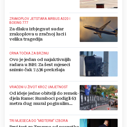
ZRAKOPLOV JETSTARA AIRBUS A320 I
BOEING 777
Za dlaku izbjegnut sudar
zrakoplova u zračnoj luci i
velika tragedija
CRNA TOČKA ZA BRZINU
Ovo je jedan od najaktivnijih
radara u BiH: Za šest mjeseci
snimio čak 7.536 prekršaja
VRAĆENI U ŽIVOT KROZ UMJETNOST
Od ideje jedne obitelji do remek-
djela Rame: Rumboci podigli 63
metra dug mural poginulim
braniteljima
TRI MJESECA DO "MIDTERM" IZBORA