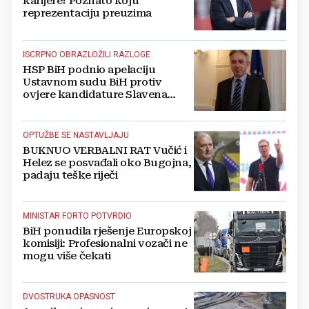
karijere! Poznato koju
reprezentaciju preuzima
ISCRPNO OBRAZLOŽILI RAZLOGE
HSP BiH podnio apelaciju
Ustavnom sudu BiH protiv
ovjere kandidature Slavena
Kovačevića
OPTUŽBE SE NASTAVLJAJU
BUKNUO VERBALNI RAT Vučić i
Helez se posvađali oko Bugojna,
padaju teške riječi
MINISTAR FORTO POTVRDIO
BiH ponudila rješenje Europskoj
komisiji: Profesionalni vozači ne
mogu više čekati
DVOSTRUKA OPASNOST