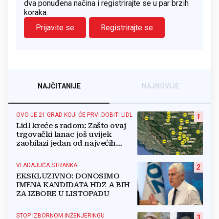
dva ponuđena načina i registrirajte se u par brzih
koraka.
Prijavite se
Registrirajte se
NAJČITANIJE
NAJNOVIJE
OVO JE 21 GRAD KOJI ĆE PRVI DOBITI LIDL
1
Lidl kreće s radom: Zašto ovaj
trgovački lanac još uvijek
zaobilazi jedan od najvećih
gradova u BiH?
VLADAJUĆA STRANKA
2
EKSKLUZIVNO: DONOSIMO
IMENA KANDIDATA HDZ-A BIH
ZA IZBORE U LISTOPADU
STOP IZBORNOM INŽENJERINGU
3