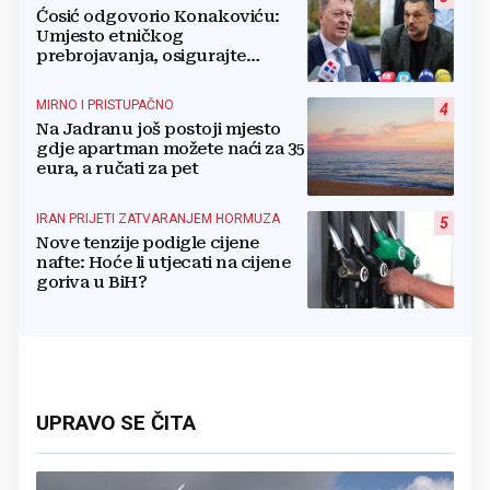
Ćosić odgovorio Konakoviću:
Umjesto etničkog
prebrojavanja, osigurajte
stvarnu ravnopravnost Hrvata
MIRNO I PRISTUPAČNO
4
Na Jadranu još postoji mjesto
gdje apartman možete naći za 35
eura, a ručati za pet
IRAN PRIJETI ZATVARANJEM HORMUZA
5
Nove tenzije podigle cijene
nafte: Hoće li utjecati na cijene
goriva u BiH?
UPRAVO SE ČITA