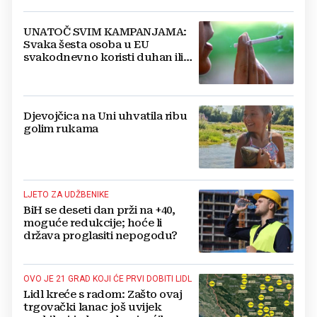
UNATOČ SVIM KAMPANJAMA:
Svaka šesta osoba u EU
svakodnevno koristi duhan ili
srodne proizvode
Djevojčica na Uni uhvatila ribu
golim rukama
LJETO ZA UDŽBENIKE
BiH se deseti dan prži na +40,
moguće redukcije; hoće li
država proglasiti nepogodu?
OVO JE 21 GRAD KOJI ĆE PRVI DOBITI LIDL
Lidl kreće s radom: Zašto ovaj
trgovački lanac još uvijek