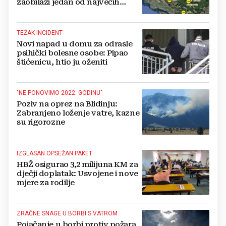
zaobilazi jedan od najvećih
gradova u BiH?
TEŽAK INCIDENT
Novi napad u domu za odrasle
psihički bolesne osobe: Pipao
štićenicu, htio ju oženiti
"NE PONOVIMO 2022. GODINU"
Poziv na oprez na Blidinju:
Zabranjeno loženje vatre, kazne
su rigorozne
IZGLASAN OPSEŽAN PAKET
HBŽ osigurao 3,2 milijuna KM za
dječji doplatak: Usvojene i nove
mjere za rodilje
ZRAČNE SNAGE U BORBI S VATROM
Pojačanje u borbi protiv požara