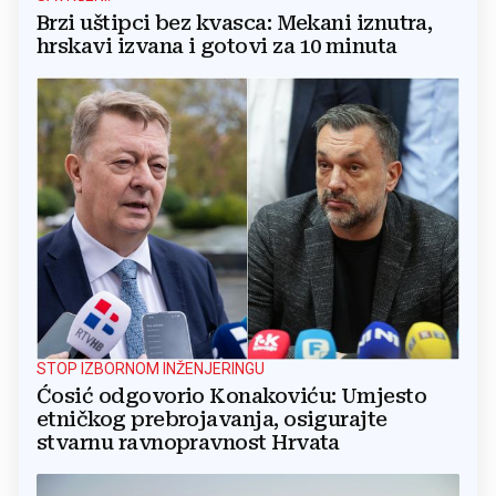
Brzi uštipci bez kvasca: Mekani iznutra,
hrskavi izvana i gotovi za 10 minuta
STOP IZBORNOM INŽENJERINGU
Ćosić odgovorio Konakoviću: Umjesto
etničkog prebrojavanja, osigurajte
stvarnu ravnopravnost Hrvata