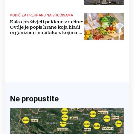
nuklearno oružje
VODIČ ZA PREHRANU NA VRUĆINAMA
Kako preživjeti paklene vrućine:
Ovdje je popis hrane koja hladi
organizam i napitaka s kojima si
činite 'medvjeđu uslugu'
Ne propustite