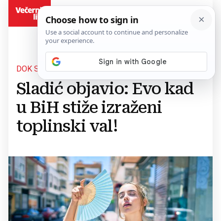
BiH
DOK SE NAJAVLJUJE EL NIÑO...
Sladić objavio: Evo kad
u BiH stiže izraženi
toplinski val!