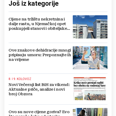
Još iz kategorije
Cijene na tržištu nekretnina i
dalje rastu, u Njemačkoj opet
poskupjeli stanovi i obiteljske
kuće
Ove znakove dehidracije mnogi
pripisuju umoru: Prepoznajte ih
na vrijeme
8. I 9. KOLOVOZ
Novi Večernji list BiH za vikend:
Aktualne priče, analize i novi
broj Obzora
Ovo su nove cijene goriva? Evo