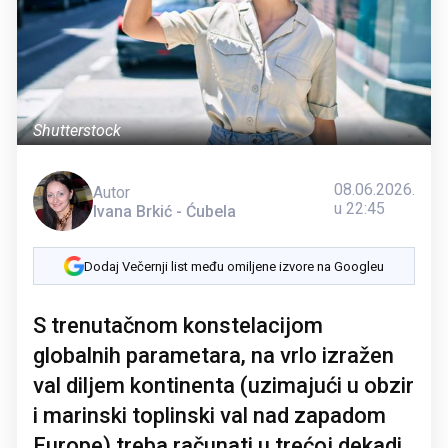
Shutterstock
08.06.2026.
Autor
u 22:45
Ivana Brkić - Ćubela
Dodaj Večernji list među omiljene izvore na Googleu
S trenutačnom konstelacijom
globalnih parametara, na vrlo izražen
val diljem kontinenta (uzimajući u obzir
i marinski toplinski val nad zapadom
Europe) treba računati u trećoj dekadi