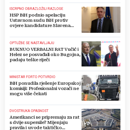
ISCRPNO OBRAZLOŽILI RAZLOGE
HSP BiH podnio apelaciju
Ustavnom sudu BiH protiv
ovjere kandidature Slavena
Kovačevića
OPTUŽBE SE NASTAVLJAJU
BUKNUO VERBALNI RAT Vučić i
Helez se posvađali oko Bugojna,
padaju teške riječi
MINISTAR FORTO POTVRDIO
BiH ponudila rješenje Europskoj
komisiji: Profesionalni vozači ne
mogu više čekati
DVOSTRUKA OPASNOST
Amerikanci se pripremaju za rat
s dvije supersile? Mijenjaju
pravila i uvode taktičko