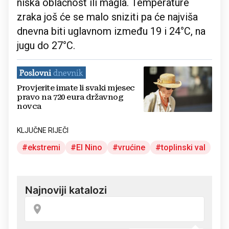
niska oblačnost ili magla. Temperature
zraka još će se malo sniziti pa će najviša
dnevna biti uglavnom između 19 i 24°C, na
jugu do 27°C.
Provjerite imate li svaki mjesec
pravo na 720 eura državnog
novca
KLJUČNE RIJEČI
ekstremi
El Nino
vrućine
toplinski val