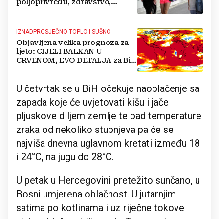
poljoprivredu, zdravstvo,
infrastrukturu...
IZNADPROSJEČNO TOPLO I SUŠNO
Objavljena velika prognoza za
ljeto: CIJELI BALKAN U
CRVENOM, EVO DETALJA za BiH
i Hrvatsku
U četvrtak se u BiH očekuje naoblačenje sa
zapada koje će uvjetovati kišu i jače
pljuskove diljem zemlje te pad temperature
zraka od nekoliko stupnjeva pa će se
najviša dnevna uglavnom kretati između 18
i 24°C, na jugu do 28°C.
U petak u Hercegovini pretežito sunčano, u
Bosni umjerena oblačnost. U jutarnjim
satima po kotlinama i uz riječne tokove