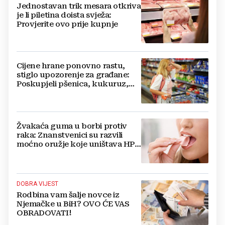
Jednostavan trik mesara otkriva
je li piletina doista svježa:
Provjerite ovo prije kupnje
Cijene hrane ponovno rastu,
stiglo upozorenje za građane:
Poskupjeli pšenica, kukuruz,
šećer i biljna ulja
Žvakaća guma u borbi protiv
raka: Znanstvenici su razvili
moćno oružje koje uništava HPV
i bakterije
DOBRA VIJEST
Rodbina vam šalje novce iz
Njemačke u BiH? OVO ĆE VAS
OBRADOVATI!