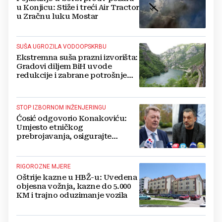
u Konjicu: Stiže i treći Air Tractor
u Zračnu luku Mostar
SUŠA UGROZILA VODOOPSKRBU
Ekstremna suša prazni izvorišta:
Gradovi diljem BiH uvode
redukcije i zabrane potrošnje
vode, posebno teško u
Hercegovini
STOP IZBORNOM INŽENJERINGU
Ćosić odgovorio Konakoviću:
Umjesto etničkog
prebrojavanja, osigurajte
stvarnu ravnopravnost Hrvata
RIGOROZNE MJERE
Oštrije kazne u HBŽ-u: Uvedena
objesna vožnja, kazne do 5.000
KM i trajno oduzimanje vozila