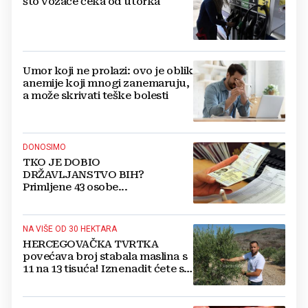
što vozače čeka od utorka
Umor koji ne prolazi: ovo je oblik
anemije koji mnogi zanemaruju,
a može skrivati teške bolesti
DONOSIMO
TKO JE DOBIO
DRŽAVLJANSTVO BIH?
Primljene 43 osobe...
NA VIŠE OD 30 HEKTARA
HERCEGOVAČKA TVRTKA
povećava broj stabala maslina s
11 na 13 tisuća! Iznenadit ćete se
kako ih štite