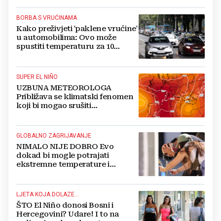
BORBA S VRUĆINAMA
Kako preživjeti 'paklene vrućine'
u automobilima: Ovo može
spustiti temperaturu za 10
stupnjeva
SUPER EL NIÑO
UZBUNA METEOROLOGA
Približava se klimatski fenomen
koji bi mogao srušiti
temperaturne rekorde
GLOBALNO ZAGRIJAVANJE
NIMALO NIJE DOBRO Evo
dokad bi mogle potrajati
ekstremne temperature i
nepogode
LJETA KOJA DOLAZE...
ŠTO El Niño donosi Bosni i
Hercegovini? Udare! I to na