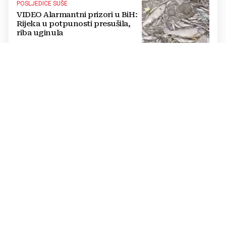
POSLJEDICE SUŠE
VIDEO Alarmantni prizori u BiH:
Rijeka u potpunosti presušila,
riba uginula
PASTOR ŽUPANČIĆ OPTUŽUJE
TOMAŠEVIĆEVU VLAST
SKANDALOZAN POTEZ: Preko
noći iscrtano parkirno mjesto na
ulazu u crkvu – vjernici
preskaču preko automobila
RASTU MIROVINE I DODACI
Vlada RH popravlja položaj
branitelja: Rast najnižih mirovina
i ukidanje smanjenja osjetit će se
i u BiH
KRAJ SCHMIDTOVE ERE
Zaokret u odnosima: Vlasti RS-a
prekinule bojkot OHR-a i sastale
se s Crishockom