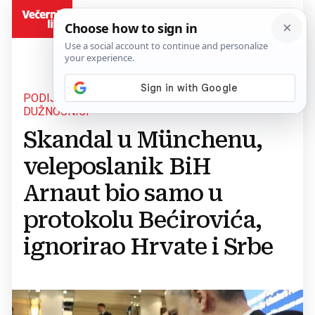
BiH
PODIJELJENA DIPLOMACIJA, ALI I DRŽAVNI
DUŽNOSNICI
Skandal u Münchenu,
veleposlanik BiH
Arnaut bio samo u
protokolu Bećirovića,
ignorirao Hrvate i Srbe