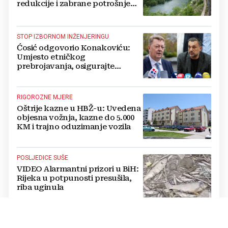
redukcije i zabrane potrošnje
vode, posebno teško u
Hercegovini
STOP IZBORNOM INŽENJERINGU
Ćosić odgovorio Konakoviću:
Umjesto etničkog
prebrojavanja, osigurajte
stvarnu ravnopravnost Hrvata
RIGOROZNE MJERE
Oštrije kazne u HBŽ-u: Uvedena
objesna vožnja, kazne do 5.000
KM i trajno oduzimanje vozila
POSLJEDICE SUŠE
VIDEO Alarmantni prizori u BiH:
Rijeka u potpunosti presušila,
riba uginula
PASTOR ŽUPANČIĆ OPTUŽUJE
TOMAŠEVIĆEVU VLAST