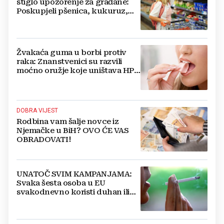
stiglo upozorenje za građane:
Poskupjeli pšenica, kukuruz,
šećer i biljna ulja
Žvakaća guma u borbi protiv
raka: Znanstvenici su razvili
moćno oružje koje uništava HPV
i bakterije
DOBRA VIJEST
Rodbina vam šalje novce iz
Njemačke u BiH? OVO ĆE VAS
OBRADOVATI!
UNATOČ SVIM KAMPANJAMA:
Svaka šesta osoba u EU
svakodnevno koristi duhan ili
srodne proizvode