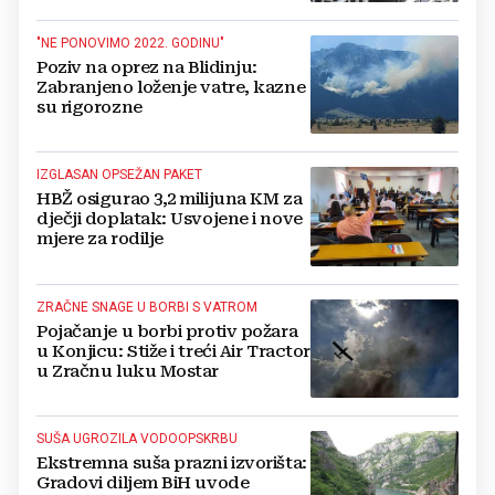
"NE PONOVIMO 2022. GODINU"
Poziv na oprez na Blidinju:
Zabranjeno loženje vatre, kazne
su rigorozne
IZGLASAN OPSEŽAN PAKET
HBŽ osigurao 3,2 milijuna KM za
dječji doplatak: Usvojene i nove
mjere za rodilje
ZRAČNE SNAGE U BORBI S VATROM
Pojačanje u borbi protiv požara
u Konjicu: Stiže i treći Air Tractor
u Zračnu luku Mostar
SUŠA UGROZILA VODOOPSKRBU
Ekstremna suša prazni izvorišta:
Gradovi diljem BiH uvode