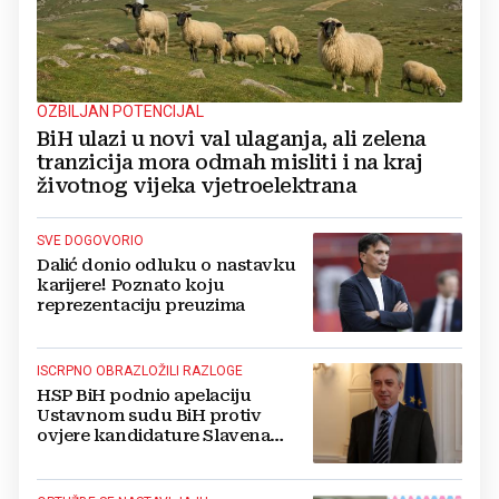
OZBILJAN POTENCIJAL
BiH ulazi u novi val ulaganja, ali zelena
tranzicija mora odmah misliti i na kraj
životnog vijeka vjetroelektrana
SVE DOGOVORIO
Dalić donio odluku o nastavku
karijere! Poznato koju
reprezentaciju preuzima
ISCRPNO OBRAZLOŽILI RAZLOGE
HSP BiH podnio apelaciju
Ustavnom sudu BiH protiv
ovjere kandidature Slavena
Kovačevića