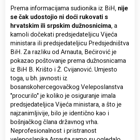
Prema informacijama sudionika iz BiH,
nije
se čak udostojio ni doći rukovati s
hrvatskim ili srpskim dužnosnicima
, a
kamoli dočekati predsjedateljicu Vijeća
ministara ili predsjedateljicu Predsjedništva
BiH. Za razliku od Arnauta, Bećirović je
pokazao poštovanje prema dužnosnicama
iz BiH B. Krišto i Ž. Cvijanović. Umjesto
toga, u bh. javnosti iz
bosanskohercegovačkog Veleposlanstva
"procurilo" je koliko je osiguranje imala
predsjedateljica Vijeća ministara, a što je
najzanimljivije, bilo je identično kao i
bošnjačkog člana državnog vrha.
Neprofesionalnost i pristranost
veleposlanika Arnauta samo su ogledalo