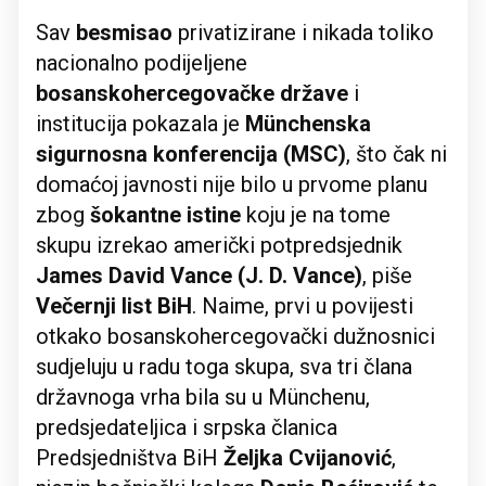
Sav
besmisao
privatizirane i nikada toliko
nacionalno podijeljene
bosanskohercegovačke države
i
institucija pokazala je
Münchenska
sigurnosna konferencija (MSC)
, što čak ni
domaćoj javnosti nije bilo u prvome planu
zbog
šokantne istine
koju je na tome
skupu izrekao američki potpredsjednik
James David Vance (J. D. Vance)
, piše
Večernji list BiH
. Naime, prvi u povijesti
otkako bosanskohercegovački dužnosnici
sudjeluju u radu toga skupa, sva tri člana
državnoga vrha bila su u Münchenu,
predsjedateljica i srpska članica
Predsjedništva BiH
Željka Cvijanović
,