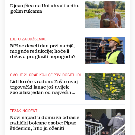
Djevojčica na Uni uhvatila ribu
golim rukama
LJETO ZA UDŽBENIKE
BiH se deseti dan prži na +40,
moguće redukcije; hoće li
država proglasiti nepogodu?
OVO JE 21 GRAD KOJI ĆE PRVI DOBITI LIDL
Lidl kreće s radom: Zašto ovaj
trgovački lanac još uvijek
zaobilazi jedan od najvećih
gradova u BiH?
TEŽAK INCIDENT
Novi napad u domu za odrasle
psihički bolesne osobe: Pipao
štićenicu, htio ju oženiti