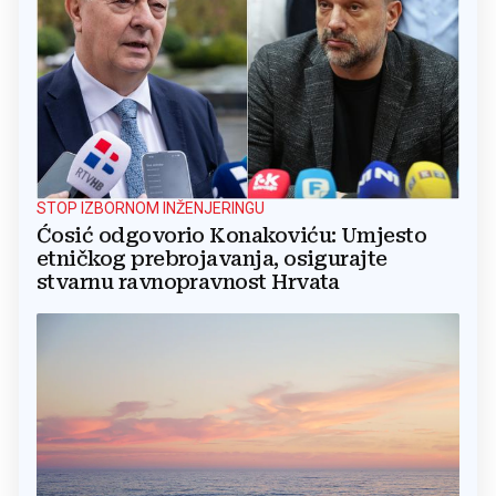
STOP IZBORNOM INŽENJERINGU
Ćosić odgovorio Konakoviću: Umjesto
etničkog prebrojavanja, osigurajte
stvarnu ravnopravnost Hrvata