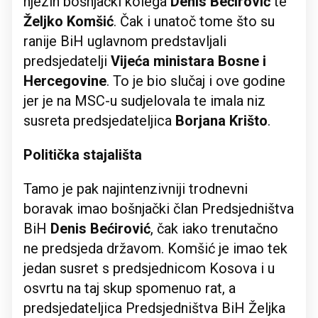
njezin bošnjački kolega
Denis Bećirović
te
Željko Komšić
. Čak i unatoč tome što su
ranije BiH uglavnom predstavljali
predsjedatelji
Vijeća ministara Bosne i
Hercegovine
. To je bio slučaj i ove godine
jer je na MSC-u sudjelovala te imala niz
susreta predsjedateljica
Borjana Krišto
.
Politička stajališta
Tamo je pak najintenzivniji trodnevni
boravak imao bošnjački član Predsjedništva
BiH
Denis Bećirović
, čak iako trenutačno
ne predsjeda državom. Komšić je imao tek
jedan susret s predsjednicom Kosova i u
osvrtu na taj skup spomenuo rat, a
predsjedateljica Predsjedništva BiH Željka