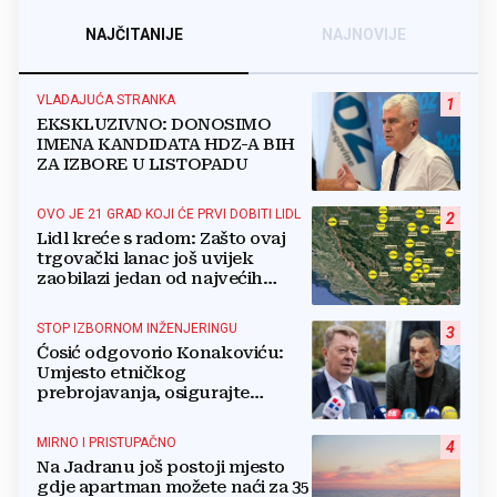
NAJČITANIJE
NAJNOVIJE
VLADAJUĆA STRANKA
1
EKSKLUZIVNO: DONOSIMO
IMENA KANDIDATA HDZ-A BIH
ZA IZBORE U LISTOPADU
OVO JE 21 GRAD KOJI ĆE PRVI DOBITI LIDL
2
Lidl kreće s radom: Zašto ovaj
trgovački lanac još uvijek
zaobilazi jedan od najvećih
gradova u BiH?
STOP IZBORNOM INŽENJERINGU
3
Ćosić odgovorio Konakoviću:
Umjesto etničkog
prebrojavanja, osigurajte
stvarnu ravnopravnost Hrvata
MIRNO I PRISTUPAČNO
4
Na Jadranu još postoji mjesto
gdje apartman možete naći za 35