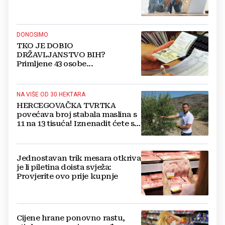
DONOSIMO
TKO JE DOBIO
DRŽAVLJANSTVO BIH?
Primljene 43 osobe...
NA VIŠE OD 30 HEKTARA
HERCEGOVAČKA TVRTKA
povećava broj stabala maslina s
11 na 13 tisuća! Iznenadit ćete se
kako ih štite
Jednostavan trik mesara otkriva
je li piletina doista svježa:
Provjerite ovo prije kupnje
Cijene hrane ponovno rastu,