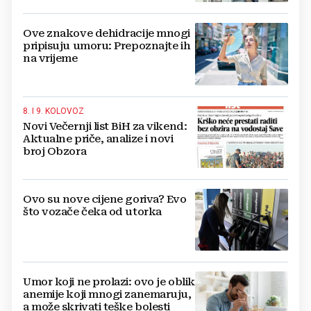
Ove znakove dehidracije mnogi
pripisuju umoru: Prepoznajte ih
na vrijeme
8. I 9. KOLOVOZ
Novi Večernji list BiH za vikend:
Aktualne priče, analize i novi
broj Obzora
Ovo su nove cijene goriva? Evo
što vozače čeka od utorka
Umor koji ne prolazi: ovo je oblik
anemije koji mnogi zanemaruju,
a može skrivati teške bolesti