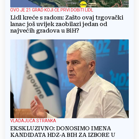
OVO JE 21 GRAD KOJI ĆE PRVI DOBITI LIDL
Lidl kreće s radom: Zašto ovaj trgovački
lanac još uvijek zaobilazi jedan od
najvećih gradova u BiH?
VLADAJUĆA STRANKA
EKSKLUZIVNO: DONOSIMO IMENA
KANDIDATA HDZ-A BIH ZA IZBORE U