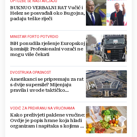
OPTUŽBE SE NASTAVLJAJU
BUKNUO VERBALNI RAT Vučić i
Helez se posvađali oko Bugojna,
padaju teške riječi
MINISTAR FORTO POTVRDIO
BiH ponudila rješenje Europskoj
komisiji: Profesionalni vozači ne
mogu više čekati
DVOSTRUKA OPASNOST
Amerikanci se pripremaju za rat
s dvije supersile? Mijenjaju
pravila i uvode taktičko
nuklearno oružje
VODIČ ZA PREHRANU NA VRUĆINAMA
Kako preživjeti paklene vrućine:
Ovdje je popis hrane koja hladi
organizam i napitaka s kojima si
činite 'medvjeđu uslugu'