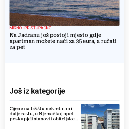
MIRNO I PRISTUPAČNO
Na Jadranu još postoji mjesto gdje
apartman možete naći za 35 eura, a ručati
za pet
Još iz kategorije
Cijene na tržištu nekretnina i
dalje rastu, u Njemačkoj opet
poskupjeli stanovi i obiteljske
kuće