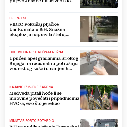
prijevoz osobe nalaćivao i do
10.000 eura
PREPALI SE
VIDEO Pokušaj pljačke
bankomata u BiH: Snažna
eksplozija napravila štetu,
stanari natjerali pljačkaše u bijeg
ODGOVORNA POTROŠNJA NUŽNA
Upućen apel građanima Širokog
Brijega na racionalnu potrošnju
vode zbog suše i smanjenih
zaliha
NAJAVIO IZMJENE ZAKONA
Medveda pitali hoće li se
mirovine povećati i pripadnicima
HVO-a, evo što je rekao
MINISTAR FORTO POTVRDIO
BiH ponudila rješenje Europskoj