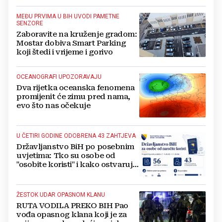
MEĐU PRVIMA U BIH UVODI PAMETNE
SENZORE
Zaboravite na kruženje gradom:
Mostar dobiva Smart Parking
koji štedi i vrijeme i gorivo
OCEANOGRAFI UPOZORAVAJU
Dva rijetka oceanska fenomena
promijenit će zimu pred nama,
evo što nas očekuje
U ČETIRI GODINE ODOBRENA 43 ZAHTJEVA
Državljanstvo BiH po posebnim
uvjetima: Tko su osobe od
"osobite koristi" i kako ostvaruju
to pravo?
ŽESTOK UDAR OPASNOM KLANU
RUTA VODILA PREKO BIH Pao
vođa opasnog klana koji je za