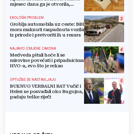
mjesec dana ga je otvorila,
pozlilo joj je
EKOLOŠKI PROBLEM
3
Groblja automobila uz ceste: BiH
mora maknuti raspadnuta vozila
iz prirode i pretvoriti ih u resurs
NAJAVIO IZMJENE ZAKONA
4
Medveda pitali hoće li se
mirovine povećati i pripadnicima
HVO-a, evo što je rekao
OPTUŽBE SE NASTAVLJAJU
5
BUKNUO VERBALNI RAT Vučić i
Helez se posvađali oko Bugojna,
padaju teške riječi