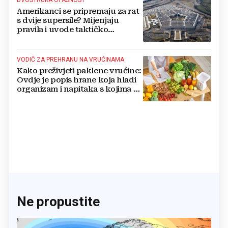
Amerikanci se pripremaju za rat
s dvije supersile? Mijenjaju
pravila i uvode taktičko
nuklearno oružje
VODIČ ZA PREHRANU NA VRUĆINAMA
Kako preživjeti paklene vrućine:
Ovdje je popis hrane koja hladi
organizam i napitaka s kojima si
činite 'medvjeđu uslugu'
Ne propustite