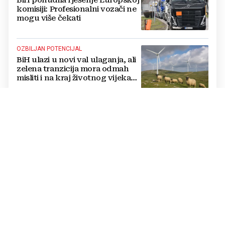
komisiji: Profesionalni vozači ne
mogu više čekati
OZBILJAN POTENCIJAL
BiH ulazi u novi val ulaganja, ali
zelena tranzicija mora odmah
misliti i na kraj životnog vijeka
vjetroelektrana
ISCRPNO OBRAZLOŽILI RAZLOGE
HSP BiH podnio apelaciju
Ustavnom sudu BiH protiv
ovjere kandidature Slavena
Kovačevića
INTEGRACA BIH U EU PODRUČJE PLAĆANJA
VELIKI KORAK ZA BIH Centralna
banka podnijela zahtjev za
pristup SEPA-i