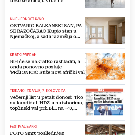
brzo se vraćaju vrućine
NIJE JEDNOSTAVNO
OSTVARIO BALKANSKI SAN, PA
SE RAZOČARAO Kupio stan u
Njemačkoj, a sada razmišlja o
povratku
KRATKI PREDAH
BiH će se nakratko rashladiti, a
onda ponovno postaje
'PRŽIONICA': Stiže novi afrički val
TISKANO IZDANJE, 7. KOLOVOZA
Večernji list u petak donosi: Tko
su kandidati HDZ-a na izborima,
toplinski val prži BiH na +40,
moguće redukcije...
FESTIVAL BAKRI
FOTO Smrt posljednjeg