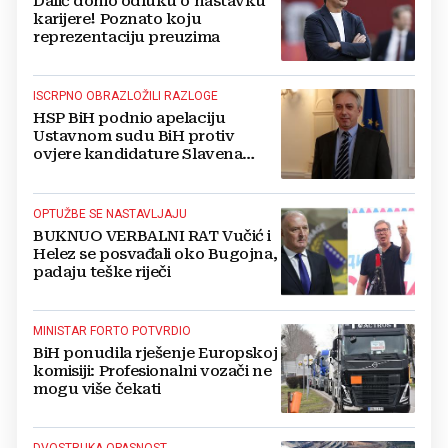
Dalić donio odluku o nastavku
karijere! Poznato koju
reprezentaciju preuzima
ISCRPNO OBRAZLOŽILI RAZLOGE
HSP BiH podnio apelaciju
Ustavnom sudu BiH protiv
ovjere kandidature Slavena
Kovačevića
OPTUŽBE SE NASTAVLJAJU
BUKNUO VERBALNI RAT Vučić i
Helez se posvađali oko Bugojna,
padaju teške riječi
MINISTAR FORTO POTVRDIO
BiH ponudila rješenje Europskoj
komisiji: Profesionalni vozači ne
mogu više čekati
DVOSTRUKA OPASNOST