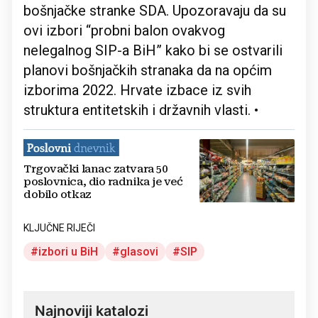
bošnjačke stranke SDA. Upozoravaju da su
ovi izbori “probni balon ovakvog
nelegalnog SIP-a BiH” kako bi se ostvarili
planovi bošnjačkih stranaka da na općim
izborima 2022. Hrvate izbace iz svih
struktura entitetskih i državnih vlasti. •
Trgovački lanac zatvara 50
poslovnica, dio radnika je već
dobilo otkaz
KLJUČNE RIJEČI
izbori u BiH
glasovi
SIP