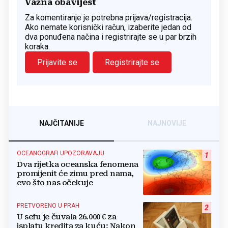
Važna obavijest
Za komentiranje je potrebna prijava/registracija.
Ako nemate korisnički račun, izaberite jedan od
dva ponuđena načina i registrirajte se u par brzih
koraka.
Prijavite se
Registrirajte se
NAJČITANIJE
NAJNOVIJE
OCEANOGRAFI UPOZORAVAJU
1
Dva rijetka oceanska fenomena
promijenit će zimu pred nama,
evo što nas očekuje
PRETVORENO U PRAH
2
U sefu je čuvala 26.000 € za
isplatu kredita za kuću: Nakon