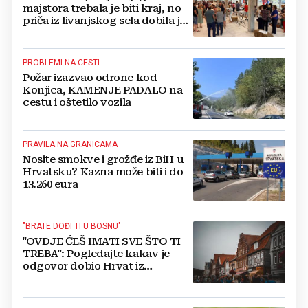
majstora trebala je biti kraj, no
priča iz livanjskog sela dobila je
neočekivan nastavak
PROBLEMI NA CESTI
Požar izazvao odrone kod
Konjica, KAMENJE PADALO na
cestu i oštetilo vozila
PRAVILA NA GRANICAMA
Nosite smokve i grožđe iz BiH u
Hrvatsku? Kazna može biti i do
13.260 eura
"BRATE DOĐI TI U BOSNU"
"OVDJE ĆEŠ IMATI SVE ŠTO TI
TREBA": Pogledajte kakav je
odgovor dobio Hrvat iz
Münchena kad je pitao treba li
se vratiti kući