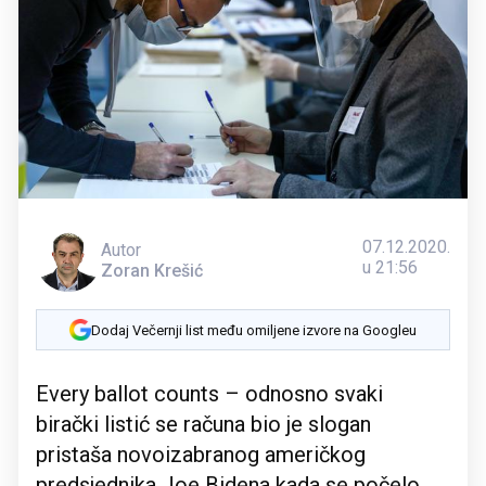
07.12.2020.
Autor
u 21:56
Zoran Krešić
Dodaj Večernji list među omiljene izvore na Googleu
Every ballot counts – odnosno svaki
birački listić se računa bio je slogan
pristaša novoizabranog američkog
predsjednika Joe Bidena kada se počelo