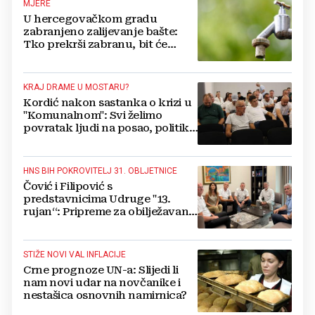
MJERE
U hercegovačkom gradu
zabranjeno zalijevanje bašte:
Tko prekrši zabranu, bit će
isključen s mreže i novčano
kažnjen
KRAJ DRAME U MOSTARU?
Kordić nakon sastanka o krizi u
"Komunalnom": Svi želimo
povratak ljudi na posao, politika
mora dalje od ovoga
HNS BIH POKROVITELJ 31. OBLJETNICE
Čović i Filipović s
predstavnicima Udruge "13.
rujan“: Pripreme za obilježavanje
oslobođenja kraljevskog grada
Jajca
STIŽE NOVI VAL INFLACIJE
Crne prognoze UN-a: Slijedi li
nam novi udar na novčanike i
nestašica osnovnih namirnica?