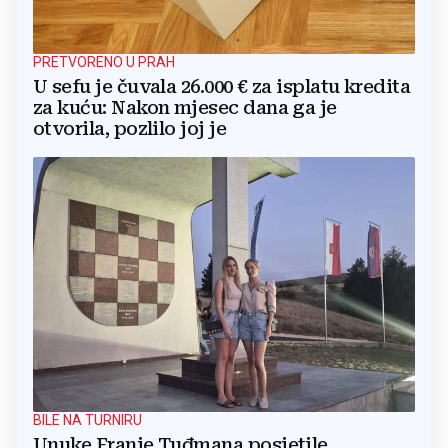
PRETVORENO U PRAH
U sefu je čuvala 26.000 € za isplatu kredita
za kuću: Nakon mjesec dana ga je
otvorila, pozlilo joj je
BILE NA TURNIRU
Unuke Franje Tuđmana posjetile