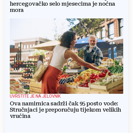
hercegovačko selo mjesecima je noćna
mora
UVRSTITE JE NA JELOVNIK
Ova namirnica sadrži čak 95 posto vode:
Stručnjaci je preporučuju tijekom velikih
vrućina