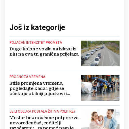
Još iz kategorije
POJAČAN INTENZITET PROMETA
Duge kolone vozila na izlazu iz
BiH na ova tri granična prijelaza
PROGNOZA VREMENA
Stiže promjena vremena,
pogledajte kada i gdje se
očekuju obilniji pljuskovi i
grmljavina
JE LI ODLUKA POSTALA ŽRTVA POLITIKE?
Mostar bez novčane potpore za
novorođenčad, roditelji
razočarani: „Ta pomoć nam je