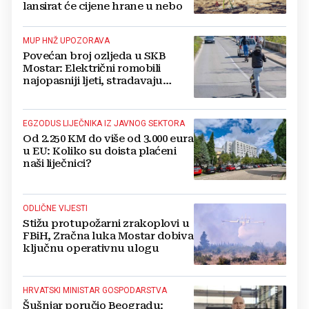
lansirat će cijene hrane u nebo
MUP HNŽ UPOZORAVA
Povećan broj ozljeda u SKB
Mostar: Električni romobili
najopasniji ljeti, stradavaju
uglavnom djeca
EGZODUS LIJEČNIKA IZ JAVNOG SEKTORA
Od 2.250 KM do više od 3.000 eura
u EU: Koliko su doista plaćeni
naši liječnici?
ODLIČNE VIJESTI
Stižu protupožarni zrakoplovi u
FBiH, Zračna luka Mostar dobiva
ključnu operativnu ulogu
HRVATSKI MINISTAR GOSPODARSTVA
Šušnjar poručio Beogradu: