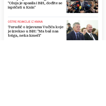
"Oluja je spasila i BiH, dođite se
ispričati u Knin"
OŠTRE REAKCIJE IZ KNINA
Turudić o izjavama Vučića koje
je izrekao u BiH: "Ma baš nas
briga, neka kmeči"
POČINIO SAMOUBOJSTVO U HAAGU
"Molim braću Hrvate da oproste
nama Srbima": Pokajnički govor
vođe tzv. RSK i danas odzvanja
na obljetnicu Oluje
ODLUKA SE NE ODNOSI NA POLITIČARE
Uskoro isplata za više od 21.000
radnika u BiH: Doznajte tko
dobiva i do 1.200 KM više uz
srpanjsku plaću