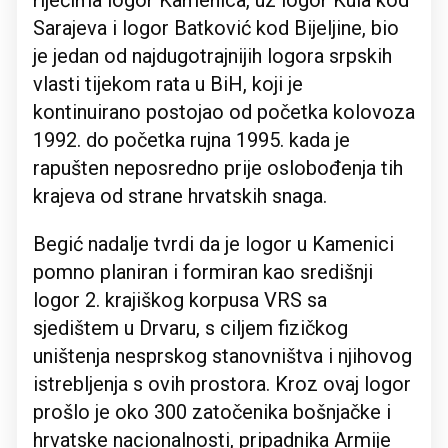
riječima logor Kamenica, uz logor Kula kod
Sarajeva i logor Batković kod Bijeljine, bio
je jedan od najdugotrajnijih logora srpskih
vlasti tijekom rata u BiH, koji je
kontinuirano postojao od početka kolovoza
1992. do početka rujna 1995. kada je
rapušten neposredno prije oslobođenja tih
krajeva od strane hrvatskih snaga.
Begić nadalje tvrdi da je logor u Kamenici
pomno planiran i formiran kao središnji
logor 2. krajiškog korpusa VRS sa
sjedištem u Drvaru, s ciljem fizičkog
uništenja nesprskog stanovništva i njihovog
istrebljenja s ovih prostora. Kroz ovaj logor
prošlo je oko 300 zatočenika bošnjačke i
hrvatske nacionalnosti, pripadnika Armije