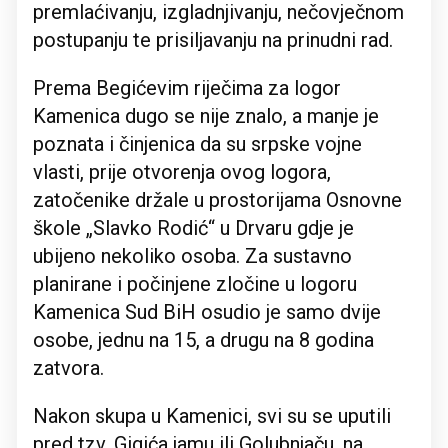
premlaćivanju, izgladnjivanju, nečovječnom
postupanju te prisiljavanju na prinudni rad.
Prema Begićevim riječima za logor
Kamenica dugo se nije znalo, a manje je
poznata i činjenica da su srpske vojne
vlasti, prije otvorenja ovog logora,
zatočenike držale u prostorijama Osnovne
škole „Slavko Rodić“ u Drvaru gdje je
ubijeno nekoliko osoba. Za sustavno
planirane i počinjene zločine u logoru
Kamenica Sud BiH osudio je samo dvije
osobe, jednu na 15, a drugu na 8 godina
zatvora.
Nakon skupa u Kamenici, svi su se uputili
pred tzv. Gigića jamu ili Golubnjaču, na