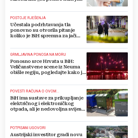
itekako potrebna“
POSTOJE RJEŠENJA
Učestala podrhtavanja tla
ponovno su otvorila pitanje
koliko je BiH spremna za jači
potres
GRMLJAVINA PONOSA NA MORU
Ponosno srce Hrvata u BiH:
Veličanstvene scene iz Neuma
obišle regiju, pogledajte kako je
proslavljena "Oluja"
POVESTI RAČUNA O OVOM...
BiH ima sustave za prikupljanje
električnog i elektroničkog
otpada, ali je nedovoljna svijest
najveći problem
POTPISANI UGOVORI
Austrijski investitor gradi novu