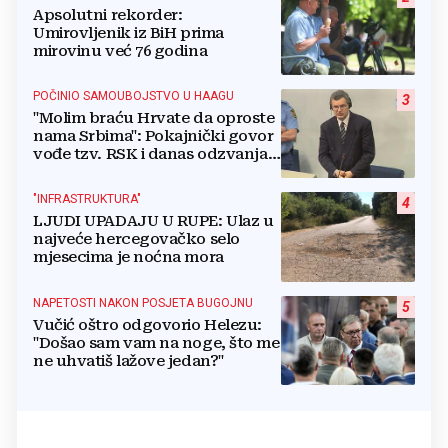
Apsolutni rekorder:
Umirovljenik iz BiH prima
mirovinu već 76 godina
POČINIO SAMOUBOJSTVO U HAAGU
3
"Molim braću Hrvate da oproste
nama Srbima": Pokajnički govor
vođe tzv. RSK i danas odzvanja
na obljetnicu Oluje
"INFRASTRUKTURA"
4
LJUDI UPADAJU U RUPE: Ulaz u
najveće hercegovačko selo
mjesecima je noćna mora
NAPETOSTI NAKON POSJETA BUGOJNU
5
Vučić oštro odgovorio Helezu:
"Došao sam vam na noge, što me
ne uhvatiš lažove jedan?"