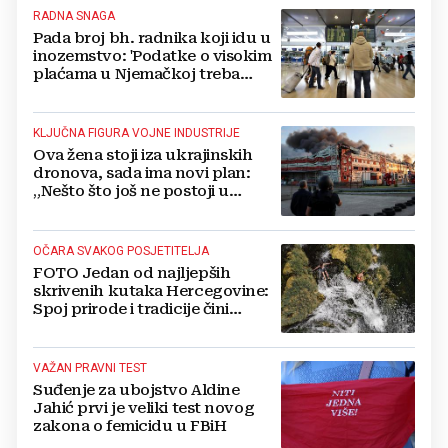
RADNA SNAGA
Pada broj bh. radnika koji idu u
inozemstvo: 'Podatke o visokim
plaćama u Njemačkoj treba
gledati s rezervom'
KLJUČNA FIGURA VOJNE INDUSTRIJE
Ova žena stoji iza ukrajinskih
dronova, sada ima novi plan:
„Nešto što još ne postoji u
svijetu“
OČARA SVAKOG POSJETITELJA
FOTO Jedan od najljepših
skrivenih kutaka Hercegovine:
Spoj prirode i tradicije čini
Koćušu jedinstvenom
destinacijom
VAŽAN PRAVNI TEST
Suđenje za ubojstvo Aldine
Jahić prvi je veliki test novog
zakona o femicidu u FBiH