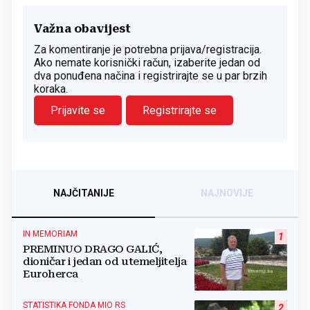
Važna obavijest
Za komentiranje je potrebna prijava/registracija.
Ako nemate korisnički račun, izaberite jedan od
dva ponuđena načina i registrirajte se u par brzih
koraka.
Prijavite se
Registrirajte se
NAJČITANIJE
NAJNOVIJE
IN MEMORIAM
1
PREMINUO DRAGO GALIĆ,
dioničar i jedan od utemeljitelja
Euroherca
STATISTIKA FONDA MIO RS
2