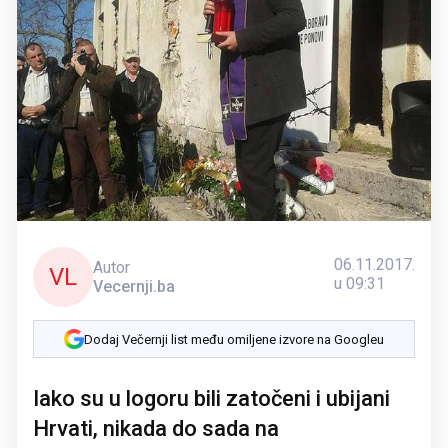
06.11.2017.
Autor
VL
u 09:31
Vecernji.ba
Dodaj Večernji list među omiljene izvore na Googleu
Iako su u logoru bili zatočeni i ubijani
Hrvati, nikada do sada na