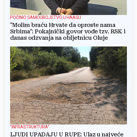
POČINIO SAMOUBOJSTVO U HAAGU
"Molim braću Hrvate da oproste nama
Srbima": Pokajnički govor vođe tzv. RSK i
danas odzvanja na obljetnicu Oluje
"INFRASTRUKTURA"
LJUDI UPADAJU U RUPE: Ulaz u najveće