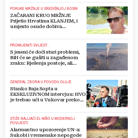
PORUKE MRŽNJE U SREDIŠNJOJ BOSNI
ZAČARANI KRUG MRŽNJE
Prijetio Hrvatima KLANJEM, i
umjesto osude dobiva
POTPORU
PROMIJENITI SVIJEST...
S jeseni će doći stari problemi,
BiH će se gušiti u zagađenom
zraku: Rješenja postoje, ali...
GENERAL ZBORA U POVODU OLUJE
Stanko Baja Sopta u
EKSKLUZIVNOM intervjuu: HVO
je trebao ući u Vukovar preko
Marinaca, Bogdanovaca i
Bršadina
STIŽE NAJJAČI EL NIÑO U MODERNOJ
POVIJESTI
Alarmantno upozorenje UN-a:
Sukobi i vremenske nepogode