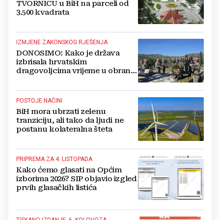
TVORNICU u BiH na parceli od
3.500 kvadrata
IZMJENE ZAKONSKOG RJEŠENJA
DONOSIMO: Kako je država
izbrisala hrvatskim
dragovoljcima vrijeme u obrani
BiH
POSTOJE NAČINI
BiH mora ubrzati zelenu
tranziciju, ali tako da ljudi ne
postanu kolateralna šteta
PRIPREMA ZA 4. LISTOPADA
Kako ćemo glasati na Općim
izborima 2026? SIP objavio izgled
prvih glasačkih listića
TISKANO IZDANJE, 6. KOLOVOZA