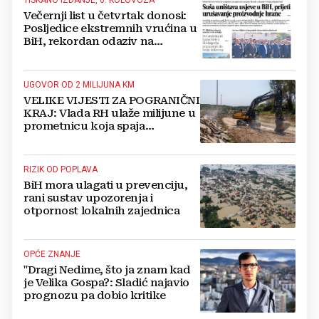
Večernji list u četvrtak donosi:
Posljedice ekstremnih vrućina u
BiH, rekordan odaziv na
Mladifestu, njemački projekt u
Grudama s plaćom od 2500 KM
UGOVOR OD 2 MILIJUNA KM
VELIKE VIJESTI ZA POGRANIČNI
KRAJ: Vlada RH ulaže milijune u
prometnicu koja spaja
Hercegovinu i Hrvatsku
RIZIK OD POPLAVA
BiH mora ulagati u prevenciju,
rani sustav upozorenja i
otpornost lokalnih zajednica
OPĆE ZNANJE
"Dragi Nedime, što ja znam kad
je Velika Gospa?: Sladić najavio
prognozu pa dobio kritike