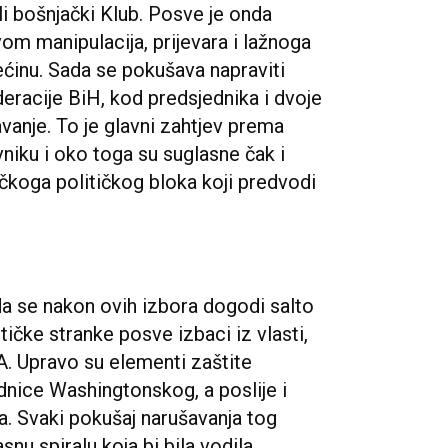
li bošnjački Klub. Posve je onda
om manipulacija, prijevara i lažnoga
ećinu. Sada se pokušava napraviti
eracije BiH, kod predsjednika i dvoje
anje. To je glavni zahtjev prema
ku i oko toga su suglasne čak i
čkoga političkog bloka koji predvodi
a se nakon ovih izbora dogodi salto
tičke stranke posve izbaci iz vlasti,
A. Upravo su elementi zaštite
dnice Washingtonskog, a poslije i
 Svaki pokušaj narušavanja tog
nu spiralu koja bi bila vodila