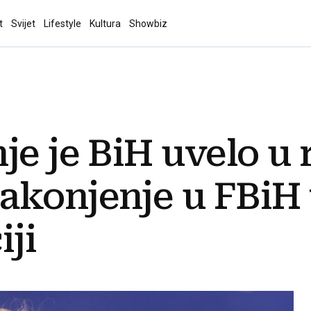
t
Svijet
Lifestyle
Kultura
Showbiz
e je BiH uvelo u r
konjenje u FBiH 
iji