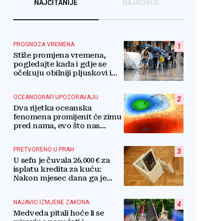
NAJČITANIJE
NAJNOVIJE
PROGNOZA VREMENA
1
Stiže promjena vremena,
pogledajte kada i gdje se
očekuju obilniji pljuskovi i
grmljavina
OCEANOGRAFI UPOZORAVAJU
2
Dva rijetka oceanska
fenomena promijenit će zimu
pred nama, evo što nas
očekuje
PRETVORENO U PRAH
3
U sefu je čuvala 26.000 € za
isplatu kredita za kuću:
Nakon mjesec dana ga je
otvorila, pozlilo joj je
NAJAVIO IZMJENE ZAKONA
4
Medveda pitali hoće li se