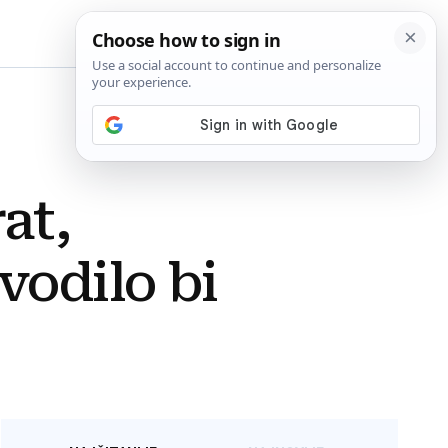
BiH
at,
vodilo bi