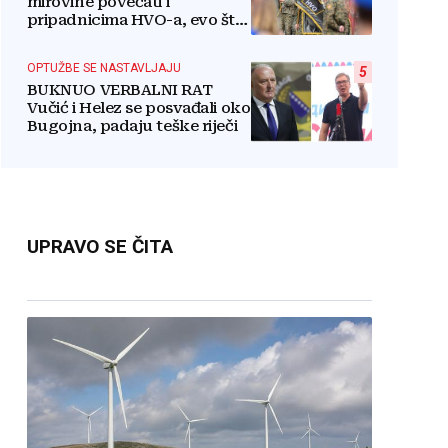
mirovine povećati i
pripadnicima HVO-a, evo što
je rekao
OPTUŽBE SE NASTAVLJAJU
5
BUKNUO VERBALNI RAT
Vučić i Helez se posvađali oko
Bugojna, padaju teške riječi
UPRAVO SE ČITA