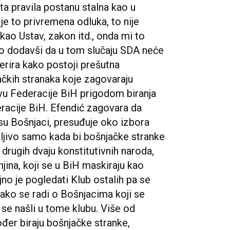
ta pravila postanu stalna kao u
je to privremena odluka, to nije
kao Ustav, zakon itd., onda mi to
do dodavši da u tom slučaju SDA neće
erira kako postoji prešutna
ačkih stranaka koje zagovaraju
u Federacije BiH prigodom biranja
racije BiH. Efendić zagovara da
su Bošnjaci, presuđuje oko izbora
atljivo samo kada bi bošnjačke stranke
e drugih dvaju konstitutivnih naroda,
jina, koji se u BiH maskiraju kao
no je pogledati Klub ostalih pa se
kako se radi o Bošnjacima koji se
 se našli u tome klubu. Više od
đer biraju bošnjačke stranke,