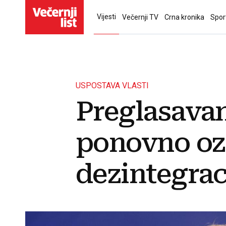
Vijesti
Večernji TV
Crna kronika
Spor
USPOSTAVA VLASTI
Preglasavanj
ponovno oza
dezintegrac