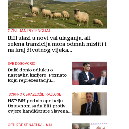
OZBILJAN POTENCIJAL
BiH ulazi u novi val ulaganja, ali
zelena tranzicija mora odmah misliti i
na kraj životnog vijeka
vjetroelektrana
SVE DOGOVORIO
Dalić donio odluku o
nastavku karijere! Poznato
koju reprezentaciju
preuzima
ISCRPNO OBRAZLOŽILI RAZLOGE
HSP BiH podnio apelaciju
Ustavnom sudu BiH protiv
ovjere kandidature Slavena
Kovačevića
OPTUŽBE SE NASTAVLJAJU