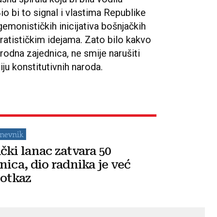
io bi to signal i vlastima Republike
gemonističkih inicijativa bošnjačkih
aratističkim idejama. Zato bilo kakvo
odna zajednica, ne smije narušiti
riju konstitutivnih naroda.
čki lanac zatvara 50
nica, dio radnika je već
 otkaz