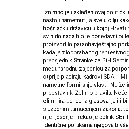
Iznimno je usklađen ovaj politički u
nastoji nametnuti, a sve u cilju ka
bošnjačku državicu u kojoj Hrvati 
svih do sada bio je donedavni pule
proizvodilo paraobavještajno podz
kada je zloporaba tog represivnog
predsjednik Stranke za BiH Semir E
međunarodnu zajednicu za potporu
otprije plasiraju kadrovi SDA. - 
nametne formiranje vlasti. Ne žel
predstavnik. Želimo pravila. Neće
eliminira Lendu iz glasovanja ili b
službenim tumačenjem zakona, to
nije rješenje - rekao je čelnik SBi
identične porukama njegova bivše