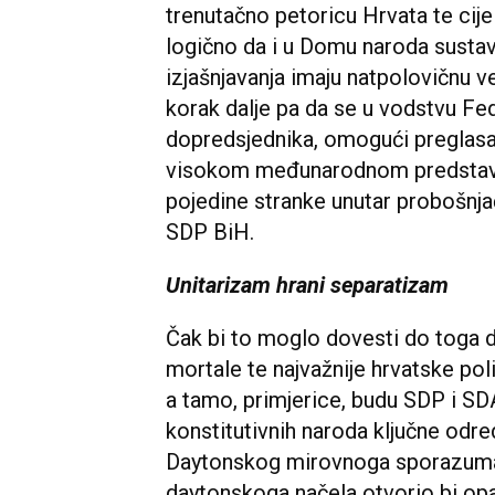
trenutačno petoricu Hrvata te cije
logično da i u Domu naroda sustav
izjašnjavanja imaju natpolovičnu v
korak dalje pa da se u vodstvu Fed
dopredsjednika, omogući preglasav
visokom međunarodnom predstavni
pojedine stranke unutar probošnja
SDP BiH.
Unitarizam hrani separatizam
Čak bi to moglo dovesti do toga d
mortale te najvažnije hrvatske poli
a tamo, primjerice, budu SDP i SD
konstitutivnih naroda ključne odre
Daytonskog mirovnoga sporazuma.
daytonskoga načela otvorio bi opas