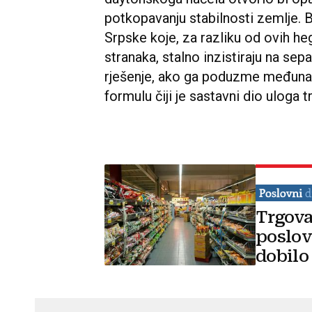
potkopavanju stabilnosti zemlje. B
Srpske koje, za razliku od ovih he
stranaka, stalno inzistiraju na sep
rješenje, ako ga poduzme međunar
formulu čiji je sastavni dio uloga t
Trgova
poslov
dobilo