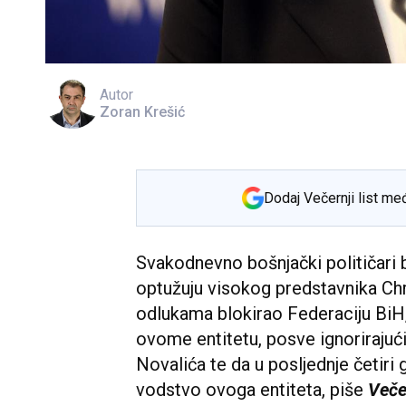
Autor
Zoran Krešić
Dodaj Večernji list me
Svakodnevno bošnjački političari 
optužuju visokog predstavnika Chr
odlukama blokirao Federaciju BiH
ovome entitetu, posve ignorirajući
Novalića te da u posljednje četiri
vodstvo ovoga entiteta, piše
Večer