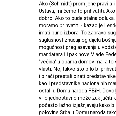
Ako (Schmidt) promijene pravila i 
Ustavu, mi ćemo to prihvatiti. Ako 
dobro. Ako to bude stalna odluka, 
moramo prihvatiti - kazao je Len
imati puno izbora. To zapravo sug
suglasnost značajnog dijela bošnj
mogućnost preglasavanja u vodstv
mandatara ili pak nove Vlade Fede
"većina" u obama domovima, a to 
vlasti. No, takvo što bilo bi prihv
i birači prestali birati predstavnik
kao i predstavnike nacionalnih man
ostali u Domu naroda FBiH. Dovolj
vrlo jednostavno može zaključiti 
počesto lažno izjašnjavaju kako bi
polovine Srba u Domu naroda tako