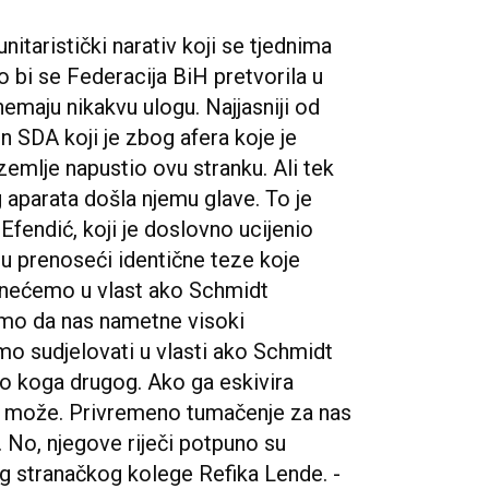
nitaristički narativ koji se tjednima
ko bi se Federacija BiH pretvorila u
nemaju nikakvu ulogu. Najjasniji od
n SDA koji je zbog afera koje je
emlje napustio ovu stranku. Ali tek
 aparata došla njemu glave. To je
fendić, koji je doslovno ucijenio
 prenoseći identične teze koje
Mi nećemo u vlast ako Schmidt
imo da nas nametne visoki
mo sudjelovati u vlasti ako Schmidt
ilo koga drugog. Ako ga eskivira
 može. Privremeno tumačenje za nas
H. No, njegove riječi potpuno su
g stranačkog kolege Refika Lende. -