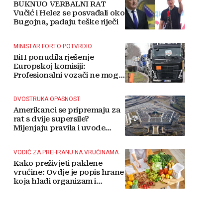
BUKNUO VERBALNI RAT
Vučić i Helez se posvađali oko
Bugojna, padaju teške riječi
MINISTAR FORTO POTVRDIO
BiH ponudila rješenje
Europskoj komisiji:
Profesionalni vozači ne mogu
više čekati
DVOSTRUKA OPASNOST
Amerikanci se pripremaju za
rat s dvije supersile?
Mijenjaju pravila i uvode
taktičko nuklearno oružje
VODIČ ZA PREHRANU NA VRUĆINAMA
Kako preživjeti paklene
vrućine: Ovdje je popis hrane
koja hladi organizam i
napitaka s kojima si činite
'medvjeđu uslugu'