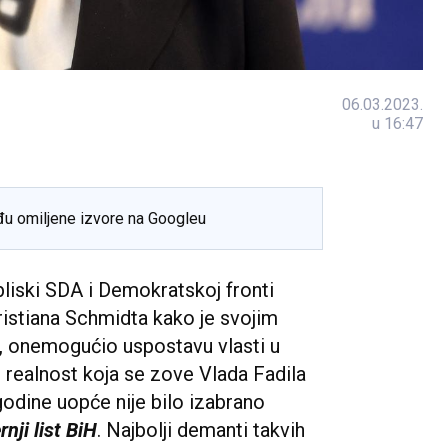
06.03.2023.
u 16:47
đu omiljene izvore na Googleu
bliski SDA i Demokratskoj fronti
istiana Schmidta kako je svojim
, onemogućio uspostavu vlasti u
 realnost koja se zove Vlada Fadila
 godine uopće nije bilo izabrano
nji list BiH
. Najbolji demanti takvih