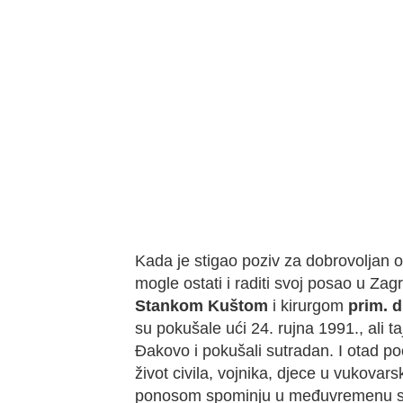
Kada je stigao poziv za dobrovoljan o
mogle ostati i raditi svoj posao u Z
Stankom Kuštom
i kirurgom
prim. 
su pokušale ući 24. rujna 1991., ali taj
Đakovo i pokušali sutradan. I otad p
život civila, vojnika, djece u vukovarsk
ponosom spominju u međuvremenu su p