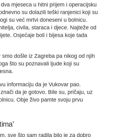
 dva mjeseca u hitni prijem i operacijsku
odnevno su dolazili teški ranjenici koji su
ogi su već mrtvi doneseni u bolnicu.
elja, civila, staraca i djece. Najteže od
dijete. Osjećaje boli i bijesa koje tada
r smo došle iz Zagreba pa nikog od njih
ga što su poznavali ljude koji su
Vesna.
rvu informaciju da je Vukovar pao.
znači da je gotovo. Bile su, pričaju, uz
bolnicu. Obje živo pamte svoju prvu
tima’
m, sve što sam radila bilo je za dobro