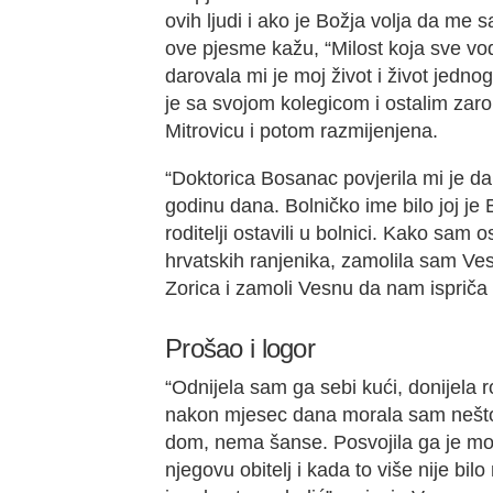
ovih ljudi i ako je Božja volja da me 
ove pjesme kažu, “Milost koja sve vodi
darovala mi je moj život i život jedn
je sa svojom kolegicom i ostalim zar
Mitrovicu i potom razmijenjena.
“Doktorica Bosanac povjerila mi je d
godinu dana. Bolničko ime bilo joj je
roditelji ostavili u bolnici. Kako sam o
hrvatskih ranjenika, zamolila sam Ve
Zorica i zamoli Vesnu da nam ispriča 
Prošao i logor
“Odnijela sam ga sebi kući, donijela ro
nakon mjesec dana morala sam nešto
dom, nema šanse. Posvojila ga je moja
njegovu obitelj i kada to više nije bi