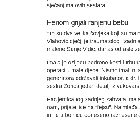
sjećanjima ovih sestara.
Fenom grijali ranjenu bebu
“To su dva velika čovjeka koji su malo 
Vlahović dječji je traumatolog i zadnj
malene Sanje Vidić, danas odrasle žen
Imala je ozljedu bedrene kosti i trbuh
operaciju male djece. Nismo imali ni 
generatora održavali inkubator, a dr.
sestra Zorica jedan detalj iz vukovar
Pacijentica tog zadnjeg zahvata imala
nam, prijateljice na “fejsu”. Najmlađa 
im je u bolnicu doneseno raznesene g