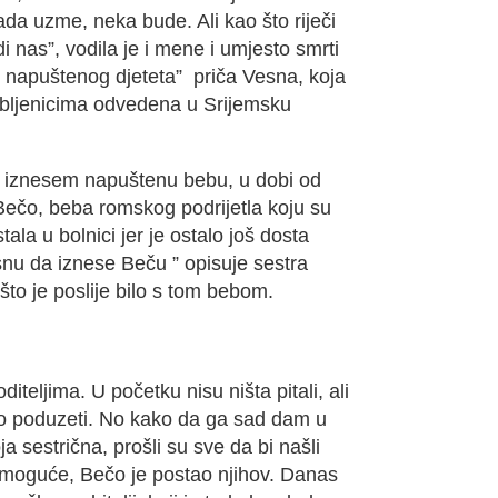
sada uzme, neka bude. Ali kao što riječi
 nas”, vodila je i mene i umjesto smrti
og napuštenog djeteta” priča Vesna, koja
obljenicima odvedena u Srijemsku
a iznesem napuštenu bebu, u dobi od
 Bečo, beba romskog podrijetla koju su
stala u bolnici jer je ostalo još dosta
snu da iznese Beču ” opisuje sestra
što je poslije bilo s tom bebom.
diteljima. U početku nisu ništa pitali, ali
 poduzeti. No kako da ga sad dam u
 sestrična, prošli su sve da bi našli
lo moguće, Bečo je postao njihov. Danas