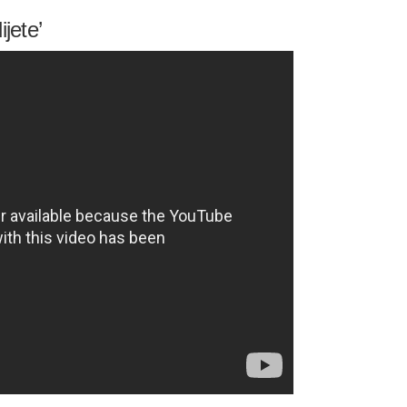
ijete’