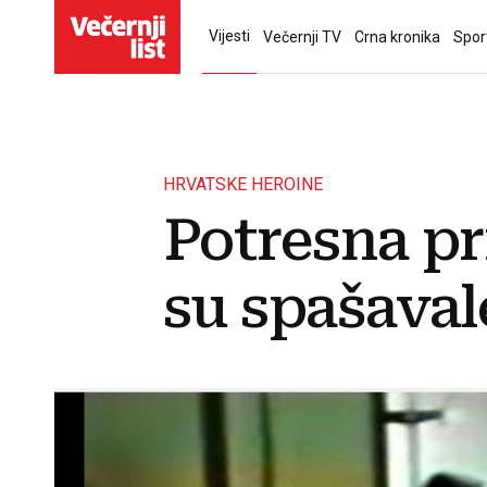
Vijesti
Večernji TV
Crna kronika
Spor
HRVATSKE HEROINE
Potresna pr
su spašaval