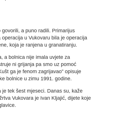
govorili, a puno radili. Primarijus
a operacija u Vukovaru bila je operacija
e, koja je ranjena u granatiranju.
a, a bolnica nije imala uvjete za
struje ni grijanja pa smo uz pomoć
 Kušt ga je fenom zagrijavao” opisuje
ske bolnice u zimu 1991. godine.
 je tek šest mjeseci. Danas su, kaže
žrtva Vukovara je Ivan Kljajić, dijete koje
lavice.