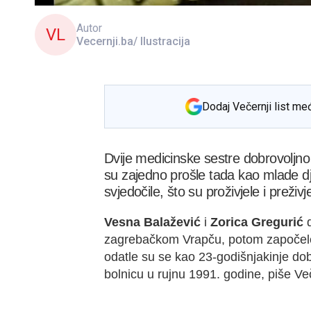
Autor
VL
Vecernji.ba/ Ilustracija
Dodaj Večernji list me
Dvije medicinske sestre dobrovoljno 
su zajedno prošle tada kao mlade dj
svjedočile, što su proživjele i preživj
Vesna Balažević
i
Zorica Gregurić
d
zagrebačkom Vrapču, potom započele ra
odatle su se kao 23-godišnjakinje dob
bolnicu u rujnu 1991. godine, piše Veče