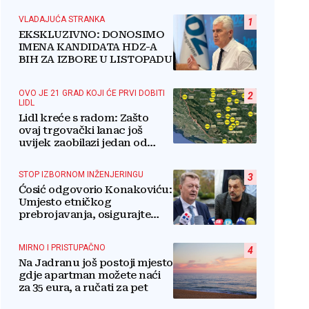
VLADAJUĆA STRANKA
1
EKSKLUZIVNO: DONOSIMO
IMENA KANDIDATA HDZ-A
BIH ZA IZBORE U LISTOPADU
OVO JE 21 GRAD KOJI ĆE PRVI DOBITI
2
LIDL
Lidl kreće s radom: Zašto
ovaj trgovački lanac još
uvijek zaobilazi jedan od
najvećih gradova u BiH?
STOP IZBORNOM INŽENJERINGU
3
Ćosić odgovorio Konakoviću:
Umjesto etničkog
prebrojavanja, osigurajte
stvarnu ravnopravnost
Hrvata
MIRNO I PRISTUPAČNO
4
Na Jadranu još postoji mjesto
gdje apartman možete naći
za 35 eura, a ručati za pet