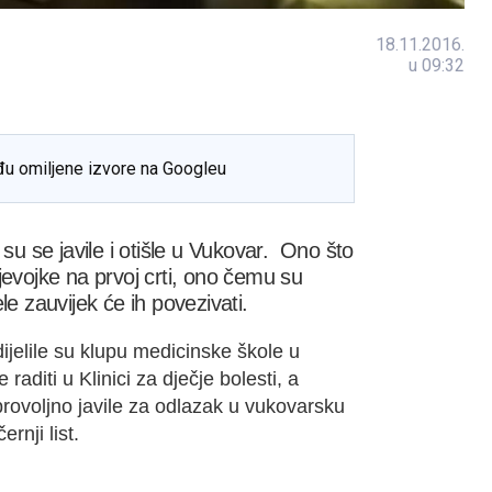
18.11.2016.
u 09:32
đu omiljene izvore na Googleu
su se javile i otišle u Vukovar. Ono što
evojke na prvoj crti, ono čemu su
ele zauvijek će ih povezivati.
ijelile su klupu medicinske škole u
diti u Klinici za dječje bolesti, a
rovoljno javile za odlazak u vukovarsku
rnji list.