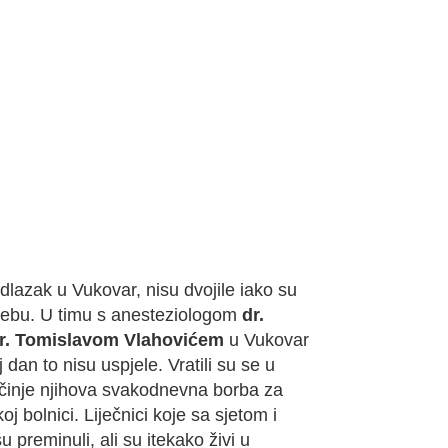
dlazak u Vukovar, nisu dvojile iako su
agrebu. U timu s anesteziologom
dr.
dr. Tomislavom Vlahovićem
u Vukovar
 dan to nisu uspjele. Vratili su se u
očinje njihova svakodnevna borba za
oj bolnici. Liječnici koje sa sjetom i
reminuli, ali su itekako živi u