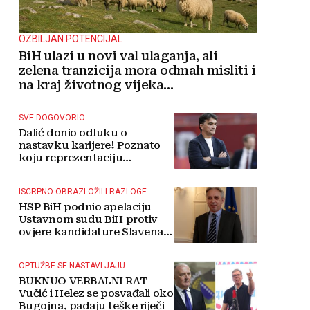
OZBILJAN POTENCIJAL
BiH ulazi u novi val ulaganja, ali
zelena tranzicija mora odmah misliti i
na kraj životnog vijeka
vjetroelektrana
SVE DOGOVORIO
Dalić donio odluku o
nastavku karijere! Poznato
koju reprezentaciju
preuzima
ISCRPNO OBRAZLOŽILI RAZLOGE
HSP BiH podnio apelaciju
Ustavnom sudu BiH protiv
ovjere kandidature Slavena
Kovačevića
OPTUŽBE SE NASTAVLJAJU
BUKNUO VERBALNI RAT
Vučić i Helez se posvađali oko
Bugojna, padaju teške riječi