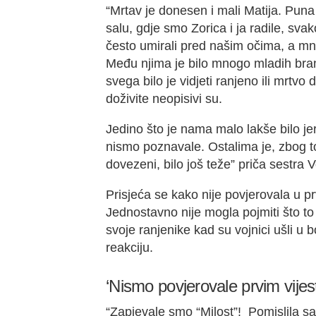
“Mrtav je donesen i mali Matija. Puna
salu, gdje smo Zorica i ja radile, svak
često umirali pred našim očima, a mn
Među njima je bilo mnogo mladih branit
svega bilo je vidjeti ranjeno ili mrtvo 
doživite neopisivi su.
Jedino što je nama malo lakše bilo je
nismo poznavale. Ostalima je, zbog to
dovezeni, bilo još teže” priča sestra 
Prisjeća se kako nije povjerovala u p
Jednostavno nije mogla pojmiti što to 
svoje ranjenike kad su vojnici ušli u 
reakciju.
‘Nismo povjerovale prvim vijes
“Zapjevale smo “Milost”! Pomislila sa