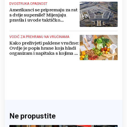
DVOSTRUKA OPASNOST
Amerikanci se pripremaju za rat
s dvije supersile? Mijenjaju
pravila i uvode taktičko
nuklearno oružje
VODIČ ZA PREHRANU NA VRUĆINAMA
Kako preživjeti paklene vrućine:
Ovdje je popis hrane koja hladi
organizam i napitaka s kojima si
činite 'medvjeđu uslugu'
Ne propustite