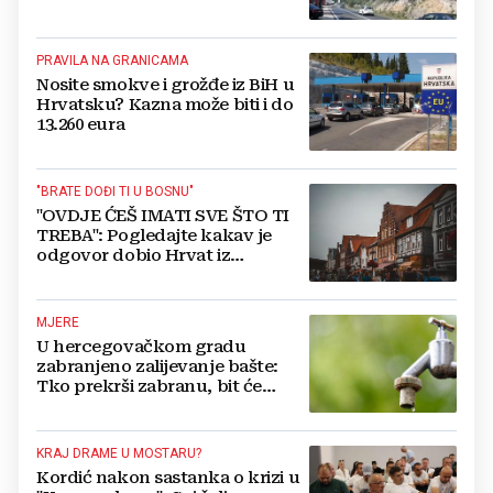
PRAVILA NA GRANICAMA
Nosite smokve i grožđe iz BiH u
Hrvatsku? Kazna može biti i do
13.260 eura
"BRATE DOĐI TI U BOSNU"
"OVDJE ĆEŠ IMATI SVE ŠTO TI
TREBA": Pogledajte kakav je
odgovor dobio Hrvat iz
Münchena kad je pitao treba li
se vratiti kući
MJERE
U hercegovačkom gradu
zabranjeno zalijevanje bašte:
Tko prekrši zabranu, bit će
isključen s mreže i novčano
kažnjen
KRAJ DRAME U MOSTARU?
Kordić nakon sastanka o krizi u