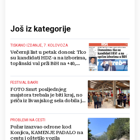
Još iz kategorije
TISKANO IZDANJE, 7. KOLOVOZA
Večernji list u petak donosi: Tko
su kandidati HDZ-a na izborima,
toplinski val prži BiH na +40,
moguće redukcije...
FESTIVAL BAKRI
FOTO Smrt posljednjeg
majstora trebala je biti kraj, no
priča iz livanjskog sela dobila je
neočekivan nastavak
PROBLEMI NA CESTI
Požar izazvao odrone kod
Konjica, KAMENJE PADALO na
cestu i oštetilo vozila