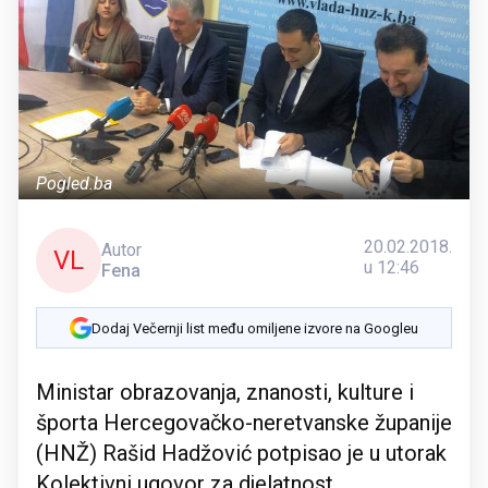
Pogled.ba
20.02.2018.
Autor
VL
u 12:46
Fena
Dodaj Večernji list među omiljene izvore na Googleu
Ministar obrazovanja, znanosti, kulture i
športa Hercegovačko-neretvanske županije
(HNŽ) Rašid Hadžović potpisao je u utorak
Kolektivni ugovor za djelatnost