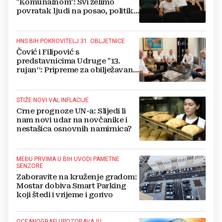
"Komunalnom": Svi želimo
povratak ljudi na posao, politika
mora dalje od ovoga
HNS BIH POKROVITELJ 31. OBLJETNICE
Čović i Filipović s
predstavnicima Udruge "13.
rujan“: Pripreme za obilježavanje
oslobođenja kraljevskog grada
Jajca
STIŽE NOVI VAL INFLACIJE
Crne prognoze UN-a: Slijedi li
nam novi udar na novčanike i
nestašica osnovnih namirnica?
MEĐU PRVIMA U BIH UVODI PAMETNE
SENZORE
Zaboravite na kruženje gradom:
Mostar dobiva Smart Parking
koji štedi i vrijeme i gorivo
OCEANOGRAFI UPOZORAVAJU