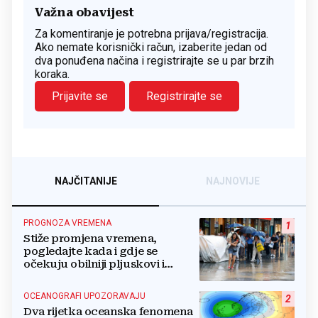
Važna obavijest
Za komentiranje je potrebna prijava/registracija.
Ako nemate korisnički račun, izaberite jedan od
dva ponuđena načina i registrirajte se u par brzih
koraka.
Prijavite se
Registrirajte se
NAJČITANIJE
NAJNOVIJE
PROGNOZA VREMENA
1
Stiže promjena vremena,
pogledajte kada i gdje se
očekuju obilniji pljuskovi i
grmljavina
OCEANOGRAFI UPOZORAVAJU
2
Dva rijetka oceanska fenomena