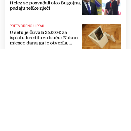
Helez se posvađali oko Bugojna,
padaju teške riječi
PRETVORENO U PRAH
U sefu je čuvala 26.000 € za
isplatu kredita za kuću: Nakon
mjesec dana ga je otvorila,
pozlilo joj je
VIDEO Noć robotike privukla
veliki broj i djece i odraslih u
Travniku
U PROTEKLA 24 SATA
Više požara u HNŽ-u: Najveći
broj intervencija u Čapljini,
vatrogasci i dalje na terenu kod
Konjica
MARI I MARIO KAJIĆ