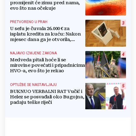
promijenit će zimu pred nama,
evo što nas očekuje
PRETVORENO U PRAH
3
U sefu je čuvala 26.000 € za
isplatu kredita za kuću: Nakon
mjesec dana ga je otvorila,
pozlilo joj je
NAJAVIO IZMJENE ZAKONA
4
Medveda pitali hoće li se
mirovine povećati i pripadnicima
HVO-a, evo što je rekao
OPTUŽBE SE NASTAVLJAJU
5
BUKNUO VERBALNI RAT Vučić i
Helez se posvađali oko Bugojna,
padaju teške riječi