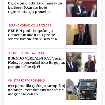
Dalić donio odluku o nastavku
karijere! Poznato koju
reprezentaciju preuzima
ISCRPNO OBRAZLOŽILI RAZLOGE
HSP BiH podnio apelaciju
Ustavnom sudu BiH protiv
ovjere kandidature Slavena
Kovačevića
OPTUŽBE SE NASTAVLJAJU
BUKNUO VERBALNI RAT Vučić i
Helez se posvađali oko Bugojna,
padaju teške riječi
MINISTAR FORTO POTVRDIO
BiH ponudila rješenje Europskoj
komisiji: Profesionalni vozači ne
mogu više čekati