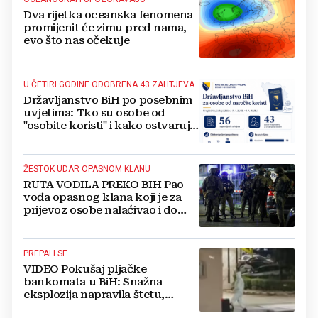
Dva rijetka oceanska fenomena
promijenit će zimu pred nama,
evo što nas očekuje
U ČETIRI GODINE ODOBRENA 43 ZAHTJEVA
Državljanstvo BiH po posebnim
uvjetima: Tko su osobe od
"osobite koristi" i kako ostvaruju
to pravo?
ŽESTOK UDAR OPASNOM KLANU
RUTA VODILA PREKO BIH Pao
vođa opasnog klana koji je za
prijevoz osobe nalaćivao i do
10.000 eura
PREPALI SE
VIDEO Pokušaj pljačke
bankomata u BiH: Snažna
eksplozija napravila štetu,
stanari natjerali pljačkaše u bijeg