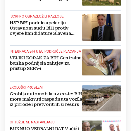
vjetroelektrana
ISCRPNO OBRAZLOŽILI RAZLOGE
HSP BiH podnio apelaciju
Ustavnom sudu BiH protiv
ovjere kandidature Slavena
Kovačevića
INTEGRACA BIH U EU PODRUČJE PLAĆANJA
VELIKI KORAK ZA BIH Centralna
banka podnijela zahtjev za
pristup SEPA-i
EKOLOŠKI PROBLEM
Groblja automobila uz ceste: BiH
mora maknuti raspadnuta vozila
iz prirode i pretvoriti ih u resurs
OPTUŽBE SE NASTAVLJAJU
BUKNUO VERBALNI RAT Vučić i