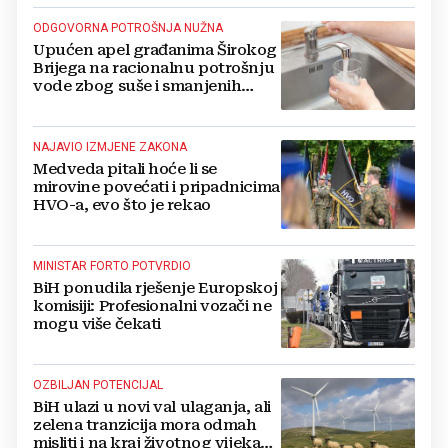
ODGOVORNA POTROŠNJA NUŽNA
Upućen apel građanima Širokog
Brijega na racionalnu potrošnju
vode zbog suše i smanjenih
zaliha
NAJAVIO IZMJENE ZAKONA
Medveda pitali hoće li se
mirovine povećati i pripadnicima
HVO-a, evo što je rekao
MINISTAR FORTO POTVRDIO
BiH ponudila rješenje Europskoj
komisiji: Profesionalni vozači ne
mogu više čekati
OZBILJAN POTENCIJAL
BiH ulazi u novi val ulaganja, ali
zelena tranzicija mora odmah
misliti i na kraj životnog vijeka