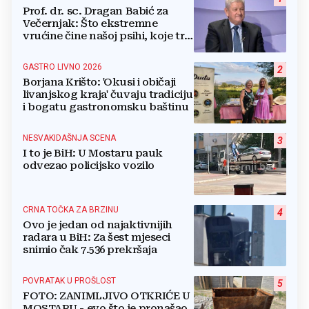
Prof. dr. sc. Dragan Babić za
Večernjak: Što ekstremne
vrućine čine našoj psihi, koje tri
namirnice trebamo jesti, kako se
boriti...
GASTRO LIVNO 2026
2
Borjana Krišto: 'Okusi i običaji
livanjskog kraja' čuvaju tradiciju
i bogatu gastronomsku baštinu
NESVAKIDAŠNJA SCENA
3
I to je BiH: U Mostaru pauk
odvezao policijsko vozilo
CRNA TOČKA ZA BRZINU
4
Ovo je jedan od najaktivnijih
radara u BiH: Za šest mjeseci
snimio čak 7.536 prekršaja
POVRATAK U PROŠLOST
5
FOTO: ZANIMLJIVO OTKRIĆE U
MOSTARU - evo što je pronašao