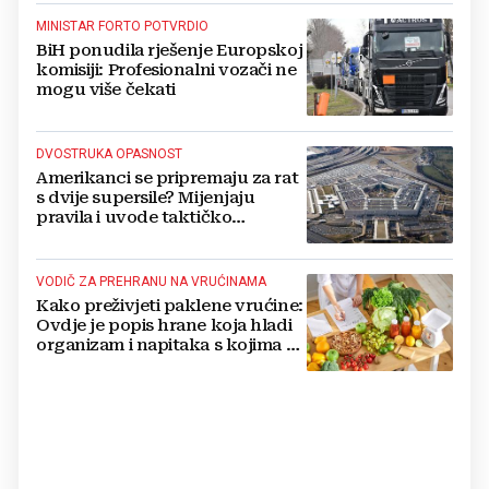
MINISTAR FORTO POTVRDIO
BiH ponudila rješenje Europskoj
komisiji: Profesionalni vozači ne
mogu više čekati
DVOSTRUKA OPASNOST
Amerikanci se pripremaju za rat
s dvije supersile? Mijenjaju
pravila i uvode taktičko
nuklearno oružje
VODIČ ZA PREHRANU NA VRUĆINAMA
Kako preživjeti paklene vrućine:
Ovdje je popis hrane koja hladi
organizam i napitaka s kojima si
činite 'medvjeđu uslugu'