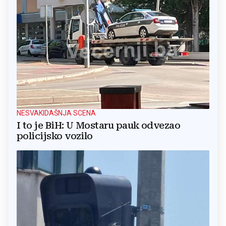
NESVAKIDAŠNJA SCENA
I to je BiH: U Mostaru pauk odvezao
policijsko vozilo