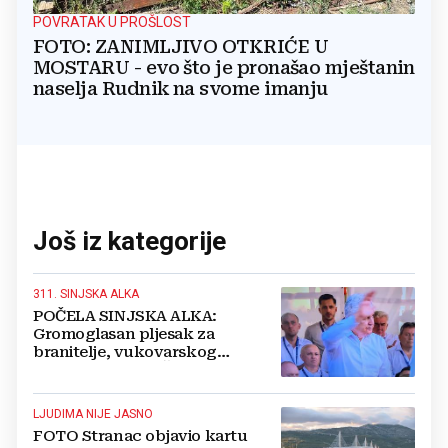
POVRATAK U PROŠLOST
FOTO: ZANIMLJIVO OTKRIĆE U
MOSTARU - evo što je pronašao mještanin
naselja Rudnik na svome imanju
Još iz kategorije
311. SINJSKA ALKA
POČELA SINJSKA ALKA:
Gromoglasan pljesak za
branitelje, vukovarskog
gradonačelnika, Čovića i Krišto
LJUDIMA NIJE JASNO
FOTO Stranac objavio kartu