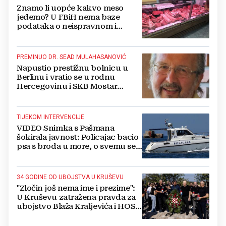
Znamo li uopće kakvo meso
jedemo? U FBiH nema baze
podataka o neispravnom i
uništenom mesu
PREMINUO DR. SEAD MULAHASANOVIĆ
Napustio prestižnu bolnicu u
Berlinu i vratio se u rodnu
Hercegovinu i SKB Mostar
spašavati živote
TIJEKOM INTERVENCIJE
VIDEO Snimka s Pašmana
šokirala javnost: Policajac bacio
psa s broda u more, o svemu se
oglasila policija
34 GODINE OD UBOJSTVA U KRUŠEVU
"Zločin još nema ime i prezime":
U Kruševu zatražena pravda za
ubojstvo Blaža Kraljevića i HOS-
ovaca