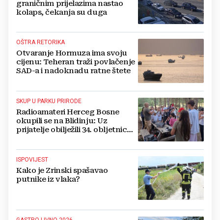
graničnim prijelazima nastao
kolaps, čekanja su duga
OŠTRA RETORIKA
Otvaranje Hormuza ima svoju
cijenu: Teheran traži povlačenje
SAD-a i nadoknadu ratne štete
SKUP U PARKU PRIRODE
Radioamateri Herceg Bosne
okupili se na Blidinju: Uz
prijatelje obilježili 34. obljetnicu
osnutka
ISPOVIJEST
Kako je Zrinski spašavao
putnike iz vlaka?
GASTRO LIVNO 2026