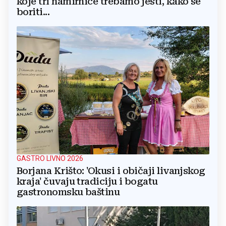
koje tri namirnice trebamo jesti, kako se
boriti...
GASTRO LIVNO 2026
Borjana Krišto: 'Okusi i običaji livanjskog
kraja' čuvaju tradiciju i bogatu
gastronomsku baštinu