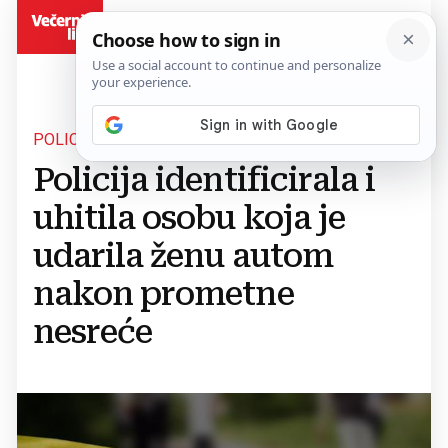
BiH
POLICIJSKI SLUŽBENICI MUP-A USŽ
Policija identificirala i
uhitila osobu koja je
udarila ženu autom
nakon prometne
nesreće