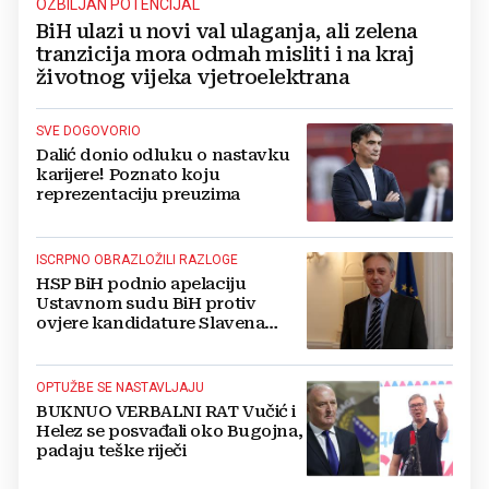
OZBILJAN POTENCIJAL
BiH ulazi u novi val ulaganja, ali zelena
tranzicija mora odmah misliti i na kraj
životnog vijeka vjetroelektrana
SVE DOGOVORIO
Dalić donio odluku o nastavku
karijere! Poznato koju
reprezentaciju preuzima
ISCRPNO OBRAZLOŽILI RAZLOGE
HSP BiH podnio apelaciju
Ustavnom sudu BiH protiv
ovjere kandidature Slavena
Kovačevića
OPTUŽBE SE NASTAVLJAJU
BUKNUO VERBALNI RAT Vučić i
Helez se posvađali oko Bugojna,
padaju teške riječi