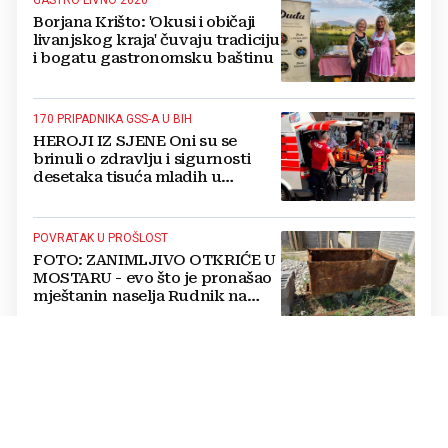
Borjana Krišto: 'Okusi i običaji
livanjskog kraja' čuvaju tradiciju
i bogatu gastronomsku baštinu
170 PRIPADNIKA GSS-A U BIH
HEROJI IZ SJENE Oni su se
brinuli o zdravlju i sigurnosti
desetaka tisuća mladih u
Međugorju. DONOSIMO
FOTOGRAFIJE
POVRATAK U PROŠLOST
FOTO: ZANIMLJIVO OTKRIĆE U
MOSTARU - evo što je pronašao
mještanin naselja Rudnik na
svome imanju
POSLJEDICE TOPLINSKOG VALA
Prof. dr. sc. Dragan Babić za
Večernjak: Što ekstremne
vrućine čine našoj psihi, koje tri
namirnice trebamo jesti, kako se