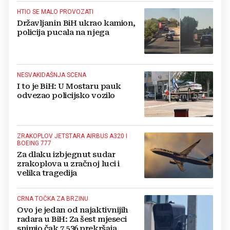
HTIO SE MALO PROVOZATI
Državljanin BiH ukrao kamion,
policija pucala na njega
NESVAKIDAŠNJA SCENA
I to je BiH: U Mostaru pauk
odvezao policijsko vozilo
ZRAKOPLOV JETSTARA AIRBUS A320 I
BOEING 777
Za dlaku izbjegnut sudar
zrakoplova u zračnoj luci i
velika tragedija
CRNA TOČKA ZA BRZINU
Ovo je jedan od najaktivnijih
radara u BiH: Za šest mjeseci
snimio čak 7.536 prekršaja