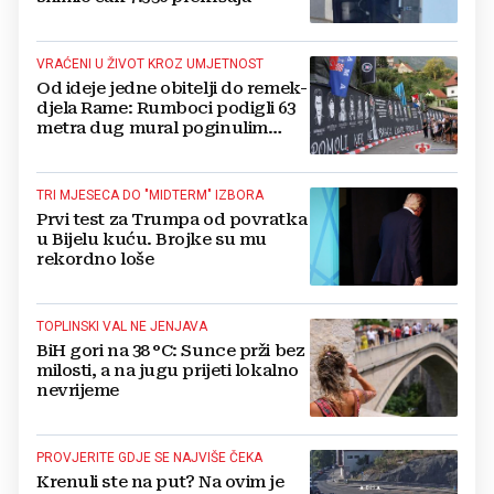
VRAĆENI U ŽIVOT KROZ UMJETNOST
Od ideje jedne obitelji do remek-
djela Rame: Rumboci podigli 63
metra dug mural poginulim
braniteljima
TRI MJESECA DO "MIDTERM" IZBORA
Prvi test za Trumpa od povratka
u Bijelu kuću. Brojke su mu
rekordno loše
TOPLINSKI VAL NE JENJAVA
BiH gori na 38 °C: Sunce prži bez
milosti, a na jugu prijeti lokalno
nevrijeme
PROVJERITE GDJE SE NAJVIŠE ČEKA
Krenuli ste na put? Na ovim je