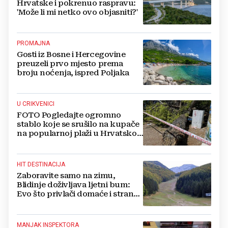
Hrvatske i pokrenuo raspravu:
'Može li mi netko ovo objasniti?'
PROMAJNA
Gosti iz Bosne i Hercegovine
preuzeli prvo mjesto prema
broju noćenja, ispred Poljaka
U CRIKVENICI
FOTO Pogledajte ogromno
stablo koje se srušilo na kupače
na popularnoj plaži u Hrvatskoj:
Ima i ozlijeđenih
HIT DESTINACIJA
Zaboravite samo na zimu,
Blidinje doživljava ljetni bum:
Evo što privlači domaće i strane
turiste
MANJAK INSPEKTORA