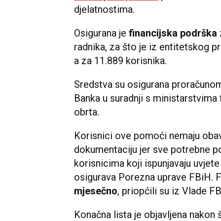
djelatnostima.
Osigurana je
financijska podrška
radnika, za što je iz entitetskog 
a za 11.889 korisnika.
Sredstva su osigurana proračunom 
Banka u suradnji s ministarstvima f
obrta.
Korisnici ove pomoći nemaju obave
dokumentaciju jer sve potrebne po
korisnicima koji ispunjavaju uvje
osigurava Porezna uprave FBiH. 
mjesečno
, priopćili su iz Vlade F
Konačna lista je objavljena nakon 