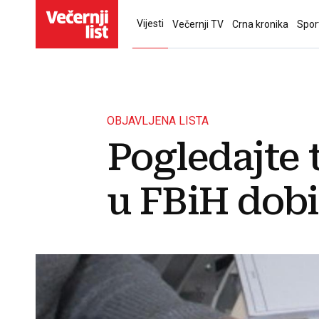
Vijesti
Večernji TV
Crna kronika
Spor
OBJAVLJENA LISTA
Pogledajte t
u FBiH dob