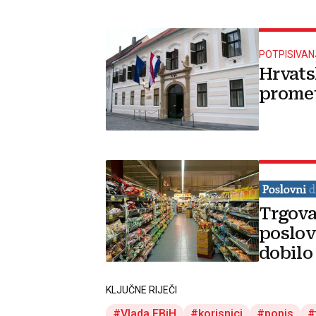
POTPISIVA
Hrvats
promet
Trgova
poslov
dobilo
KLJUČNE RIJEČI
Vlada FBiH
korisnici
popis