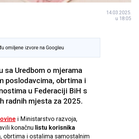
14.03.2025.
u 18:05
đu omiljene izvore na Googleu
du sa Uredbom o mjerama
im poslodavcima, obrtima i
nostima u Federaciji BiH s
ih radnih mjesta za 2025.
govine
i Ministarstvo razvoja,
avili konačnu
listu korisnika
 obrtima i ostalima samostalnim