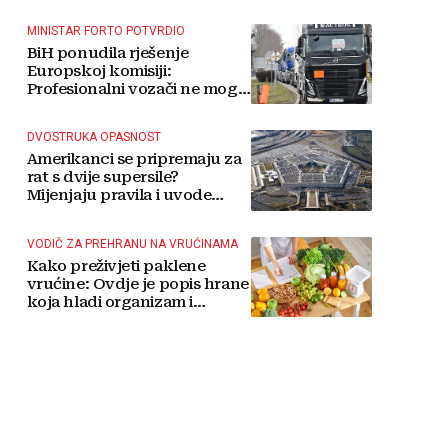
MINISTAR FORTO POTVRDIO
BiH ponudila rješenje
Europskoj komisiji:
Profesionalni vozači ne mogu
više čekati
DVOSTRUKA OPASNOST
Amerikanci se pripremaju za
rat s dvije supersile?
Mijenjaju pravila i uvode
taktičko nuklearno oružje
VODIČ ZA PREHRANU NA VRUĆINAMA
Kako preživjeti paklene
vrućine: Ovdje je popis hrane
koja hladi organizam i
napitaka s kojima si činite
'medvjeđu uslugu'