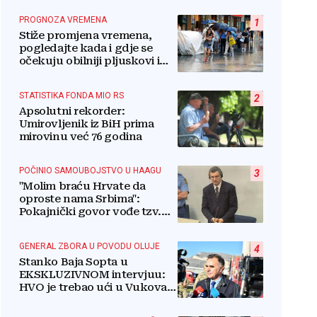
PROGNOZA VREMENA
1
Stiže promjena vremena,
pogledajte kada i gdje se
očekuju obilniji pljuskovi i
grmljavina
STATISTIKA FONDA MIO RS
2
Apsolutni rekorder:
Umirovljenik iz BiH prima
mirovinu već 76 godina
POČINIO SAMOUBOJSTVO U HAAGU
3
"Molim braću Hrvate da
oproste nama Srbima":
Pokajnički govor vođe tzv.
RSK i danas odzvanja na
obljetnicu Oluje
GENERAL ZBORA U POVODU OLUJE
4
Stanko Baja Sopta u
EKSKLUZIVNOM intervjuu:
HVO je trebao ući u Vukovar
preko Marinaca,
Bogdanovaca i Bršadina