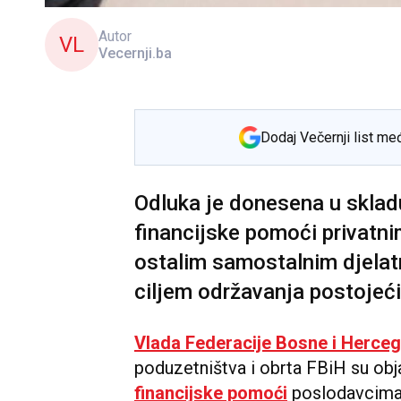
Autor
VL
Vecernji.ba
Dodaj Večernji list me
Odluka je donesena u skla
financijske pomoći privatn
ostalim samostalnim djelat
ciljem održavanja postojeć
Vlada Federacije Bosne i Herce
poduzetništva i obrta FBiH su obj
financijske pomoći
poslodavcima,