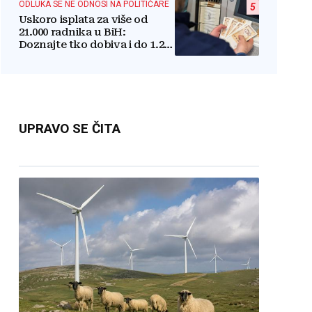
ODLUKA SE NE ODNOSI NA POLITIČARE
5
Uskoro isplata za više od
21.000 radnika u BiH:
Doznajte tko dobiva i do 1.200
KM više uz srpanjsku plaću
UPRAVO SE ČITA