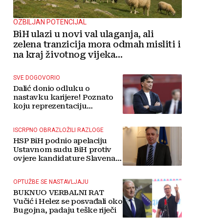
OZBILJAN POTENCIJAL
BiH ulazi u novi val ulaganja, ali
zelena tranzicija mora odmah misliti i
na kraj životnog vijeka
vjetroelektrana
SVE DOGOVORIO
Dalić donio odluku o
nastavku karijere! Poznato
koju reprezentaciju
preuzima
ISCRPNO OBRAZLOŽILI RAZLOGE
HSP BiH podnio apelaciju
Ustavnom sudu BiH protiv
ovjere kandidature Slavena
Kovačevića
OPTUŽBE SE NASTAVLJAJU
BUKNUO VERBALNI RAT
Vučić i Helez se posvađali oko
Bugojna, padaju teške riječi