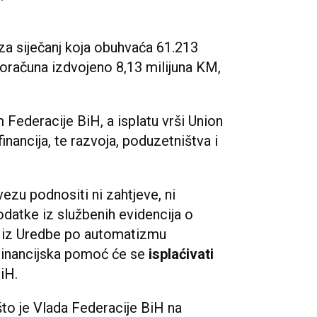
za siječanj koja obuhvaća 61.213
proračuna izdvojeno 8,13 milijuna KM,
Federacije BiH, a isplatu vrši Union
inancija, te razvoja, poduzetništva i
zu podnositi ni zahtjeve, ni
datke iz službenih evidencija o
te iz Uredbe po automatizmu
Financijska pomoć će se
isplaćivati
BiH.
što je Vlada Federacije BiH na