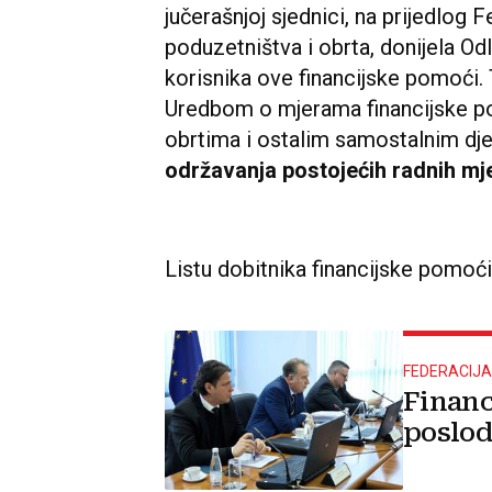
jučerašnjoj sjednici, na prijedlog 
poduzetništva i obrta, donijela Od
korisnika ove financijske pomoći.
Uredbom o mjerama financijske p
obrtima i ostalim samostalnim dje
održavanja postojećih radnih mj
Listu dobitnika financijske pomo
FEDERACIJA
Financ
poslod