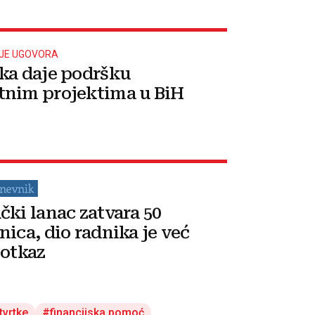
NJE UGOVORA
ka daje podršku
nim projektima u BiH
čki lanac zatvara 50
nica, dio radnika je već
 otkaz
tvrtke
financijska pomoć