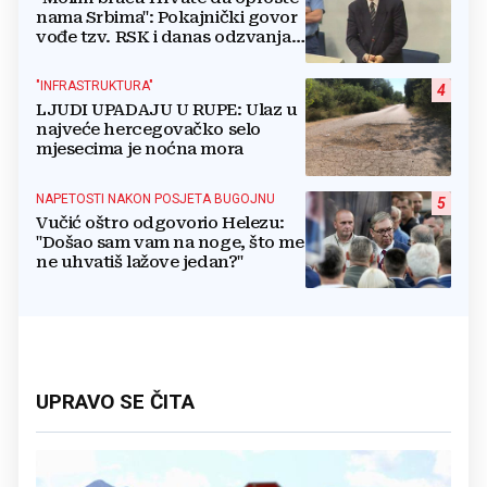
nama Srbima": Pokajnički govor
vođe tzv. RSK i danas odzvanja
na obljetnicu Oluje
"INFRASTRUKTURA"
4
LJUDI UPADAJU U RUPE: Ulaz u
najveće hercegovačko selo
mjesecima je noćna mora
NAPETOSTI NAKON POSJETA BUGOJNU
5
Vučić oštro odgovorio Helezu:
"Došao sam vam na noge, što me
ne uhvatiš lažove jedan?"
UPRAVO SE ČITA