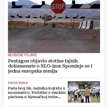
NEOBIČNE POJAVE
Pentagon objavio stotine tajnih
dokumenate o NLO-ima: Spominje se i
jedna europska zemlja
RADNA SNAGA
Pada broj bh. radnika koji idu u
inozemstvo: 'Podatke o visokim
plaćama u Njemačkoj treba
gledati s rezervom'