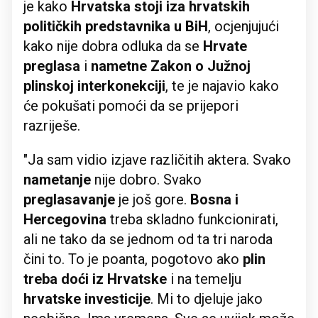
je kako
Hrvatska stoji iza hrvatskih
političkih predstavnika u BiH
, ocjenjujući
kako nije dobra odluka da se
Hrvate
preglasa
i
nametne Zakon o Južnoj
plinskoj interkonekciji
, te je najavio kako
će pokušati pomoći da se prijepori
razriješe.
"Ja sam vidio izjave različitih aktera. Svako
nametanje
nije dobro. Svako
preglasavanje
je još gore.
Bosna i
Hercegovina
treba skladno funkcionirati,
ali ne tako da se jednom od ta tri naroda
čini to. To je poanta, pogotovo ako
plin
treba doći iz Hrvatske
i na temelju
hrvatske investicije
. Mi to djeluje jako