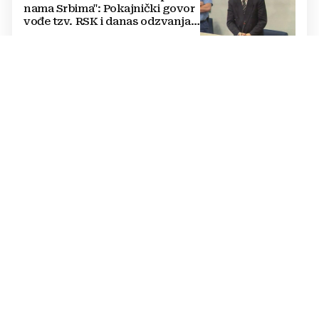
nama Srbima": Pokajnički govor
vođe tzv. RSK i danas odzvanja
na obljetnicu Oluje
ODLUKA SE NE ODNOSI NA POLITIČARE
Uskoro isplata za više od 21.000
radnika u BiH: Doznajte tko
dobiva i do 1.200 KM više uz
srpanjsku plaću
"ŽELIM SASLUŠATI SVAKOG OD 22 RADNIKA
BEZ PRITISKA“
Preokret u slučaju JP
Komunalno: Inspekcija poništila
postupak otkaza, Kordić traži
pojedinačne razgovore s
radnicima
OD MORA PREMA PLANINI
Dok se obala ljeti sve češće guši
u gužvama i vrućini, planine BiH
nude svježinu i slobodu