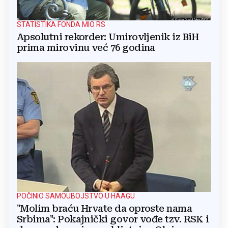
STATISTIKA FONDA MIO RS
Apsolutni rekorder: Umirovljenik iz BiH
prima mirovinu već 76 godina
POČINIO SAMOUBOJSTVO U HAAGU
"Molim braću Hrvate da oproste nama
Srbima": Pokajnički govor vođe tzv. RSK i