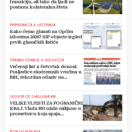
tranziciju, ali tako da ljudi ne
postanu kolateralna šteta
PRIPREMA ZA 4. LISTOPADA
Kako ćemo glasati na Općim
izborima 2026? SIP objavio izgled
prvih glasačkih listića
TISKANO IZDANJE, 6. KOLOVOZA
Večernji list u četvrtak donosi:
Posljedice ekstremnih vrućina u
BiH, rekordan odaziv na
Mladifestu, njemački projekt u
Grudama s plaćom od 2500 KM
UGOVOR OD 2 MILIJUNA KM
VELIKE VIJESTI ZA POGRANIČNI
KRAJ: Vlada RH ulaže milijune u
prometnicu koja spaja
Hercegovinu i Hrvatsku
RIZIK OD POPLAVA