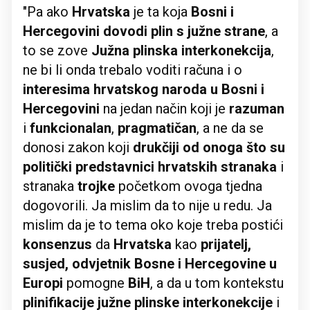
"Pa ako
Hrvatska
je ta koja
Bosni i
Hercegovini dovodi plin s južne strane
, a
to se zove
Južna plinska interkonekcija
,
ne bi li onda trebalo voditi računa i o
interesima hrvatskog naroda u Bosni i
Hercegovini
na jedan način koji je
razuman
i
funkcionalan
,
pragmatičan
, a ne da se
donosi zakon koji
drukčiji od onoga što su
politički predstavnici hrvatskih stranaka
i
stranaka
trojke
početkom ovoga tjedna
dogovorili. Ja mislim da to nije u redu. Ja
mislim da je to tema oko koje treba postići
konsenzus
da
Hrvatska
kao
prijatelj,
susjed, odvjetnik Bosne i Hercegovine u
Europi
pomogne
BiH
, a da u tom kontekstu
plinifikacije južne plinske interkonekcije
i