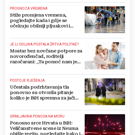
PROGNOZA VREMENA
Stiže promjena vremena,
pogledajte kada i gdje se
očekuju obilniji pljuskovi i
grmljavina
JE LI ODLUKA POSTALA ŽRTVA POLITIKE?
Mostar bez novčane potpore za
novorođenčad, roditelji
razočarani: „Ta pomoć nam je
itekako potrebna“
POSTOJE RJEŠENJA
Učestala podrhtavanja tla
ponovno su otvorila pitanje
koliko je BiH spremna za jači
potres
GRMLJAVINA PONOSA NA MORU
Ponosno srce Hrvata u BiH:
Veličanstvene scene iz Neuma
obišle regiju, pogledajte kako je