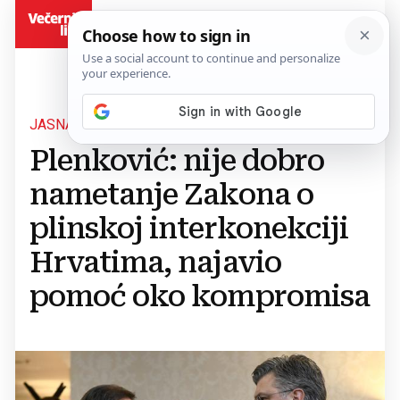
BiH
JASNA PORUKA HRVATSKOG PREMIJERA
Plenković: nije dobro
nametanje Zakona o
plinskoj interkonekciji
Hrvatima, najavio
pomoć oko kompromisa