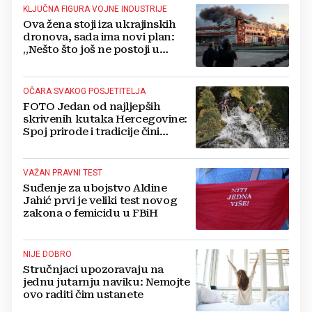
KLJUČNA FIGURA VOJNE INDUSTRIJE
Ova žena stoji iza ukrajinskih
dronova, sada ima novi plan:
„Nešto što još ne postoji u
svijetu“
OČARA SVAKOG POSJETITELJA
FOTO Jedan od najljepših
skrivenih kutaka Hercegovine:
Spoj prirode i tradicije čini
Koćušu jedinstvenom
destinacijom
VAŽAN PRAVNI TEST
Suđenje za ubojstvo Aldine
Jahić prvi je veliki test novog
zakona o femicidu u FBiH
NIJE DOBRO
Stručnjaci upozoravaju na
jednu jutarnju naviku: Nemojte
ovo raditi čim ustanete