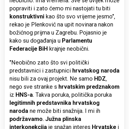
neobično. Ima vremena. Sve se uvijek može
popraviti i zato ćemo mi nastojati tu biti
konstruktivni
kao što svo vrijeme jesmo",
rekao je Plenković na upit novinara nakon
božićnog prijma u Zagrebu. Pojasnio je
kako su događanja u
Parlamentu
Federacije BiH
krajnje neobični.
"Neobično zato što svi politički
predstavnici i zastupnici
hrvatskog naroda
nisu bili za ovaj projekt. Ne samo
HDZ
,
nego sve stranke s
hrvatskim predznakom
iz
HNS-a
. Takva poruka, politička poruka
legitimnih predstavnika hrvatskog
naroda
ne može biti snažnija. I mi ih
podržavamo
.
Južna plinska
interkonekcija
je snažan interes
Hrvatske
i