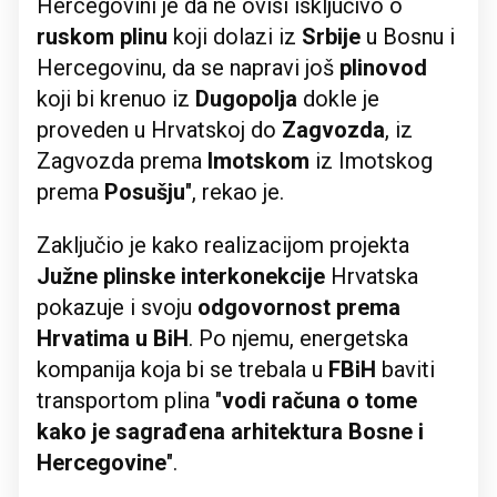
Hercegovini je da ne ovisi isključivo o
ruskom plinu
koji dolazi iz
Srbije
u Bosnu i
Hercegovinu, da se napravi još
plinovod
koji bi krenuo iz
Dugopolja
dokle je
proveden u Hrvatskoj do
Zagvozda
, iz
Zagvozda prema
Imotskom
iz Imotskog
prema
Posušju
", rekao je.
Zaključio je kako realizacijom projekta
Južne plinske interkonekcije
Hrvatska
pokazuje i svoju
odgovornost prema
Hrvatima u BiH
. Po njemu, energetska
kompanija koja bi se trebala u
FBiH
baviti
transportom plina "
vodi računa o tome
kako je sagrađena arhitektura Bosne i
Hercegovine
".