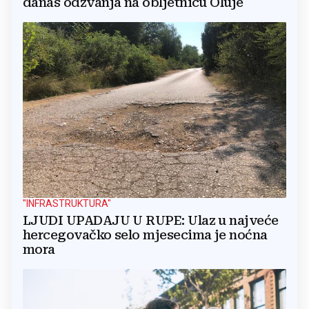
danas odzvanja na obljetnicu Oluje
"INFRASTRUKTURA"
LJUDI UPADAJU U RUPE: Ulaz u najveće
hercegovačko selo mjesecima je noćna
mora