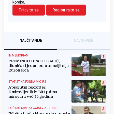
koraka.
Prijavite se
Registrirajte se
NAJČITANIJE
NAJNOVIJE
IN MEMORIAM
1
PREMINUO DRAGO GALIĆ,
dioničar i jedan od utemeljitelja
Euroherca
STATISTIKA FONDA MIO RS
2
Apsolutni rekorder:
Umirovljenik iz BiH prima
mirovinu već 76 godina
POČINIO SAMOUBOJSTVO U HAAGU
3
"Molim braću Hrvate da oproste