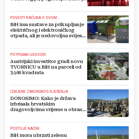
proslavljena "Oluja"
POVESTI RAČUNA O OVOM...
BiH ima sustave za prikupljanje
električnog i elektroničkog
otpada, ali je nedovoljna svijest
najveći problem
POTPISANI UGOVORI
Austrijski investitor gradi novu
TVORNICU u BiH na parceli od
3.500 kvadrata
IZMJENE ZAKONSKOG RJEŠENJA
DONOSIMO: Kako je država
izbrisala hrvatskim
dragovoljcima vrijeme u obrani
BiH
POSTOJE NAČINI
BiH mora ubrzati zelenu