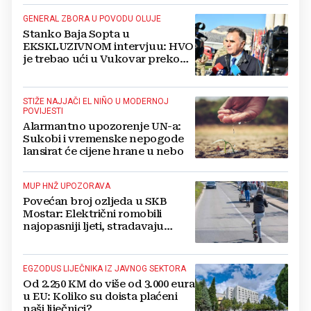
GENERAL ZBORA U POVODU OLUJE
Stanko Baja Sopta u
EKSKLUZIVNOM intervjuu: HVO
je trebao ući u Vukovar preko
Marinaca, Bogdanovaca i
Bršadina
STIŽE NAJJAČI EL NIÑO U MODERNOJ
POVIJESTI
Alarmantno upozorenje UN-a:
Sukobi i vremenske nepogode
lansirat će cijene hrane u nebo
MUP HNŽ UPOZORAVA
Povećan broj ozljeda u SKB
Mostar: Električni romobili
najopasniji ljeti, stradavaju
uglavnom djeca
EGZODUS LIJEČNIKA IZ JAVNOG SEKTORA
Od 2.250 KM do više od 3.000 eura
u EU: Koliko su doista plaćeni
naši liječnici?