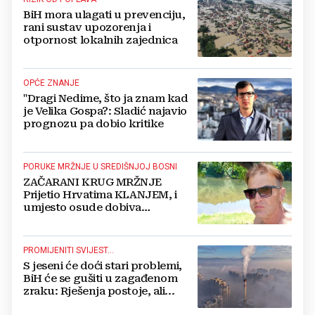
BiH mora ulagati u prevenciju,
rani sustav upozorenja i
otpornost lokalnih zajednica
OPĆE ZNANJE
"Dragi Nedime, što ja znam kad
je Velika Gospa?: Sladić najavio
prognozu pa dobio kritike
PORUKE MRŽNJE U SREDIŠNJOJ BOSNI
ZAČARANI KRUG MRŽNJE
Prijetio Hrvatima KLANJEM, i
umjesto osude dobiva
POTPORU
PROMIJENITI SVIJEST...
S jeseni će doći stari problemi,
BiH će se gušiti u zagađenom
zraku: Rješenja postoje, ali...