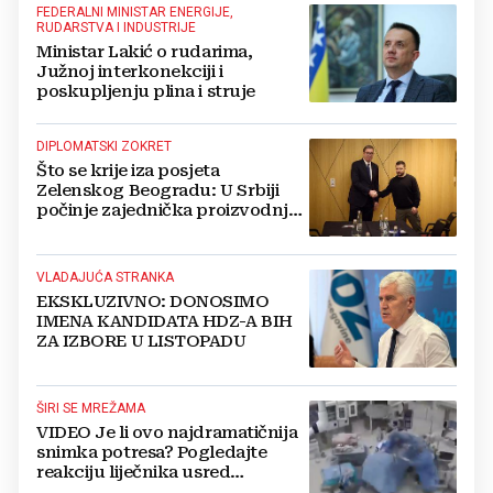
FEDERALNI MINISTAR ENERGIJE,
RUDARSTVA I INDUSTRIJE
Ministar Lakić o rudarima,
Južnoj interkonekciji i
poskupljenju plina i struje
DIPLOMATSKI ZOKRET
Što se krije iza posjeta
Zelenskog Beogradu: U Srbiji
počinje zajednička proizvodnja
oružja i dronova za Ukrajinu?
VLADAJUĆA STRANKA
EKSKLUZIVNO: DONOSIMO
IMENA KANDIDATA HDZ-A BIH
ZA IZBORE U LISTOPADU
ŠIRI SE MREŽAMA
VIDEO Je li ovo najdramatičnija
snimka potresa? Pogledajte
reakciju liječnika usred
operacije