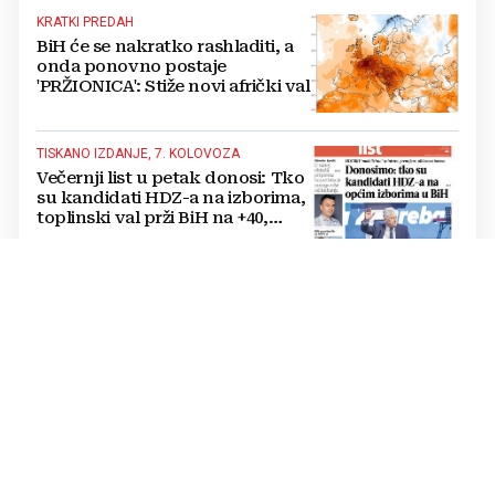
KRATKI PREDAH
BiH će se nakratko rashladiti, a
onda ponovno postaje
'PRŽIONICA': Stiže novi afrički val
TISKANO IZDANJE, 7. KOLOVOZA
Večernji list u petak donosi: Tko
su kandidati HDZ-a na izborima,
toplinski val prži BiH na +40,
moguće redukcije...
FESTIVAL BAKRI
FOTO Smrt posljednjeg
majstora trebala je biti kraj, no
priča iz livanjskog sela dobila je
neočekivan nastavak
PROBLEMI NA CESTI
Požar izazvao odrone kod
Konjica, KAMENJE PADALO na
cestu i oštetilo vozila