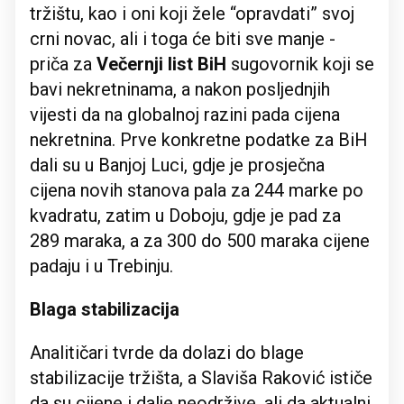
tržištu, kao i oni koji žele “opravdati” svoj
crni novac, ali i toga će biti sve manje -
priča za
Večernji list BiH
sugovornik koji se
bavi nekretninama, a nakon posljednjih
vijesti da na globalnoj razini pada cijena
nekretnina. Prve konkretne podatke za BiH
dali su u Banjoj Luci, gdje je prosječna
cijena novih stanova pala za 244 marke po
kvadratu, zatim u Doboju, gdje je pad za
289 maraka, a za 300 do 500 maraka cijene
padaju i u Trebinju.
Blaga stabilizacija
Analitičari tvrde da dolazi do blage
stabilizacije tržišta, a Slaviša Raković ističe
da su cijene i dalje neodržive, ali da aktualni