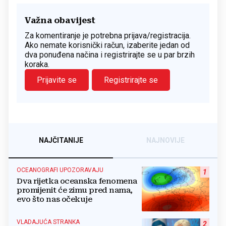
Važna obavijest
Za komentiranje je potrebna prijava/registracija.
Ako nemate korisnički račun, izaberite jedan od
dva ponuđena načina i registrirajte se u par brzih
koraka.
Prijavite se
Registrirajte se
NAJČITANIJE
NAJNOVIJE
OCEANOGRAFI UPOZORAVAJU
1
Dva rijetka oceanska fenomena
promijenit će zimu pred nama,
evo što nas očekuje
VLADAJUĆA STRANKA
2