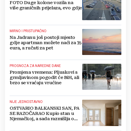
FOTO Duge kolone vozila na
više graničnih prijelaza, evo gdje
MIRNO I PRISTUPAČNO
Na Jadranu još postoji mjesto
gdje apartman možete naći za 35
eura, a ručati za pet
PROGNOZA ZA NAREDNE DANE
Promjena vremena: Pljuskovi s
grmljavinom pogodit će BiH, ali
brzo se vraćaju vrućine
NIJE JEDNOSTAVNO
OSTVARIO BALKANSKI SAN, PA
SE RAZOČARAO Kupio stan u
Njemačkoj, a sada razmišlja o
povratku