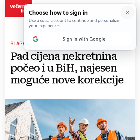
BiH
BLAGA STABILIZACIJA TRŽIŠTA
Pad cijena nekretnina
počeo i u BiH, najesen
moguće nove korekcije