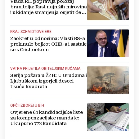
Vlada RH popravlja položaj
branitelja: Rast najnižih mirovina
i ukidanje smanjenja osjetit će se
i u BiH
KRAJ SCHMIDTOVE ERE
Zaokret u odnosima: Vlasti RS-a
prekinule bojkot OHR-a i sastale
se s Crishockom
VATRA PRIJETILA OBITELJSKIM KUĆAMA
Serija požara u ŽZH: U Grudama i
Ljubuškom izgorjeli deseci
tisuća kvadrata
OPĆI IZBOREI U BIH
Ovjerene 64 kandidacijske liste
za kompenzacijske mandate:
Ukupuno 773 kandidata