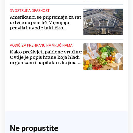
DVOSTRUKA OPASNOST
Amerikanci se pripremaju za rat
s dvije supersile? Mijenjaju
pravila i uvode taktičko
nuklearno oružje
VODIČ ZA PREHRANU NA VRUĆINAMA
Kako preživjeti paklene vrućine:
Ovdje je popis hrane koja hladi
organizam i napitaka s kojima si
činite 'medvjeđu uslugu'
Ne propustite