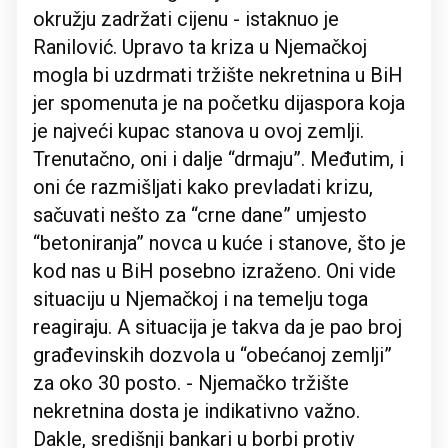
okružju zadržati cijenu - istaknuo je
Ranilović. Upravo ta kriza u Njemačkoj
mogla bi uzdrmati tržište nekretnina u BiH
jer spomenuta je na početku dijaspora koja
je najveći kupac stanova u ovoj zemlji.
Trenutačno, oni i dalje “drmaju”. Međutim, i
oni će razmišljati kako prevladati krizu,
sačuvati nešto za “crne dane” umjesto
“betoniranja” novca u kuće i stanove, što je
kod nas u BiH posebno izraženo. Oni vide
situaciju u Njemačkoj i na temelju toga
reagiraju. A situacija je takva da je pao broj
građevinskih dozvola u “obećanoj zemlji”
za oko 30 posto. - Njemačko tržište
nekretnina dosta je indikativno važno.
Dakle, središnji bankari u borbi protiv