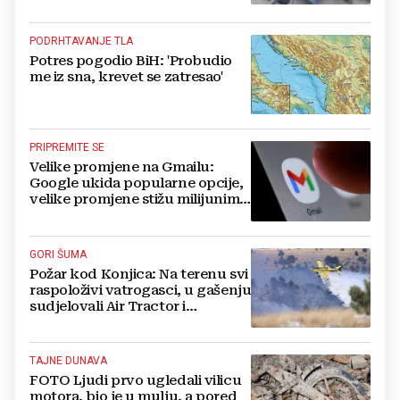
PODRHTAVANJE TLA
Potres pogodio BiH: 'Probudio
me iz sna, krevet se zatresao'
PRIPREMITE SE
Velike promjene na Gmailu:
Google ukida popularne opcije,
velike promjene stižu milijunima
korisnika
GORI ŠUMA
Požar kod Konjica: Na terenu svi
raspoloživi vatrogasci, u gašenju
sudjelovali Air Tractor i
helikopter
TAJNE DUNAVA
FOTO Ljudi prvo ugledali vilicu
motora, bio je u mulju, a pored