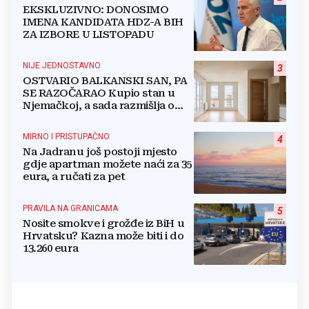
EKSKLUZIVNO: DONOSIMO
IMENA KANDIDATA HDZ-A BIH
ZA IZBORE U LISTOPADU
NIJE JEDNOSTAVNO
3
OSTVARIO BALKANSKI SAN, PA
SE RAZOČARAO Kupio stan u
Njemačkoj, a sada razmišlja o
povratku
MIRNO I PRISTUPAČNO
4
Na Jadranu još postoji mjesto
gdje apartman možete naći za 35
eura, a ručati za pet
PRAVILA NA GRANICAMA
5
Nosite smokve i grožđe iz BiH u
Hrvatsku? Kazna može biti i do
13.260 eura