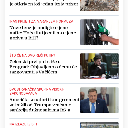
je otkriven još jedan jeziv prizor
IRAN PRIJETI ZATVARANJEM HORMUZA
Nove tenzije podigle cijene
nafte: Hoće li utjecati na cijene
goriva u BiH?
ŠTO ĆE NA OVO REĆI PUTIN?
Zelenski prvi put stiže u
Beograd: Objavljeno o čemu će
razgovarati s Vučićem
DVOSTRANAČKA SKUPINA VISOKIH
ZAKONODAVACA
Američki senatori i kongresmeni
zatražili od Trumpa vraćanje
sankcija dužnosnicima RS-a
NA IZLAZU IZ BIH