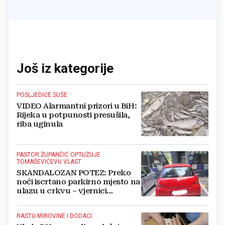
Još iz kategorije
POSLJEDICE SUŠE
VIDEO Alarmantni prizori u BiH:
Rijeka u potpunosti presušila,
riba uginula
PASTOR ŽUPANČIĆ OPTUŽUJE
TOMAŠEVIĆEVU VLAST
SKANDALOZAN POTEZ: Preko
noći iscrtano parkirno mjesto na
ulazu u crkvu – vjernici
preskaču preko automobila
RASTU MIROVINE I DODACI