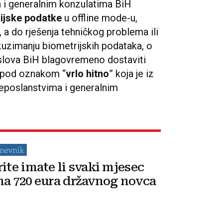
 i generalnim konzulatima BiH
ijske podatke
u offline mode-u,
, a do rješenja tehničkog problema ili
uzimanju biometrijskih podataka, o
slova BiH blagovremeno dostaviti
ji pod oznakom “
vrlo hitno
” koja je iz
eposlanstvima i generalnim
rite imate li svaki mjesec
na 720 eura državnog novca