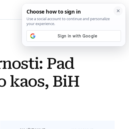
BiH
rnosti: Pad
o kaos, BiH