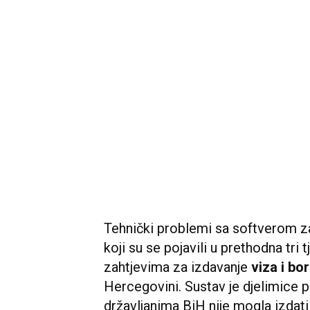
Tehnički problemi sa softverom 
koji su se pojavili u prethodna tri
zahtjevima za izdavanje
viza i bo
Hercegovini. Sustav je djelimice
državljanima BiH nije mogla izda