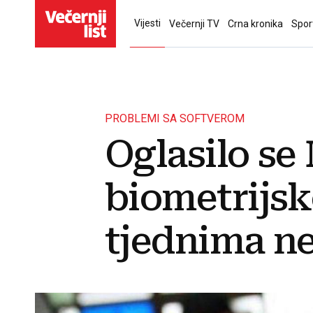
Vijesti
Večernji TV
Crna kronika
Spor
PROBLEMI SA SOFTVEROM
Oglasilo se
biometrijsk
tjednima ne