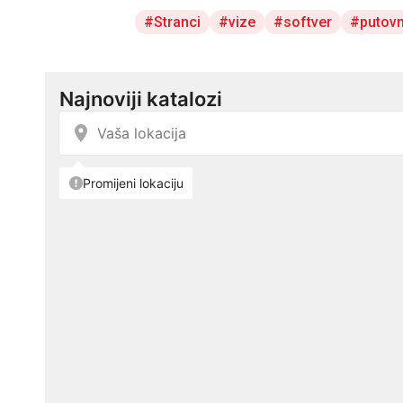
Stranci
vize
softver
putovn