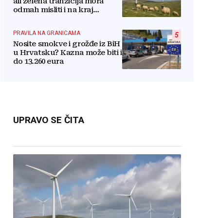
ali zelena tranzicija mora
odmah misliti i na kraj
životnog vijeka
vjetroelektrana
PRAVILA NA GRANICAMA
5
Nosite smokve i grožđe iz BiH
u Hrvatsku? Kazna može biti i
do 13.260 eura
UPRAVO SE ČITA