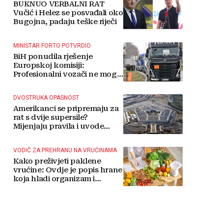
BUKNUO VERBALNI RAT
Vučić i Helez se posvađali oko
Bugojna, padaju teške riječi
MINISTAR FORTO POTVRDIO
BiH ponudila rješenje
Europskoj komisiji:
Profesionalni vozači ne mogu
više čekati
DVOSTRUKA OPASNOST
Amerikanci se pripremaju za
rat s dvije supersile?
Mijenjaju pravila i uvode
taktičko nuklearno oružje
VODIČ ZA PREHRANU NA VRUĆINAMA
Kako preživjeti paklene
vrućine: Ovdje je popis hrane
koja hladi organizam i
napitaka s kojima si činite
'medvjeđu uslugu'