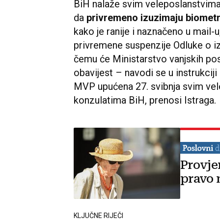
BiH nalaže svim veleposlanstvima
da
privremeno izuzimaju biometr
kako je ranije i naznačeno u mail-u
privremene suspenzije Odluke o iz
čemu će Ministarstvo vanjskih po
obavijest – navodi se u instrukci
MVP upućena 27. svibnja svim vel
konzulatima BiH, prenosi Istraga.
Provje
pravo 
KLJUČNE RIJEČI