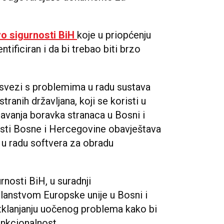
vo sigurnosti BiH
koje u priopćenju
tificiran i da bi trebao biti brzo
 svezi s problemima u radu sustava
ranih državljana, koji se koristi u
avanja boravka stranaca u Bosni i
osti Bosne i Hercegovine obavještava
m u radu softvera za obradu
nosti BiH, u suradnji
lanstvom Europske unije u Bosni i
tklanjanju uočenog problema kako bi
unkcionalnost.