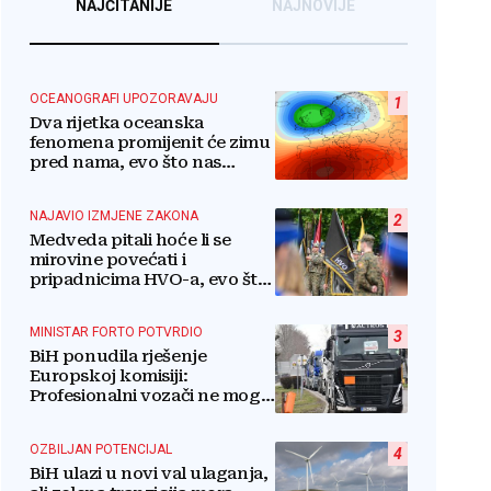
NAJČITANIJE
NAJNOVIJE
OCEANOGRAFI UPOZORAVAJU
1
Dva rijetka oceanska
fenomena promijenit će zimu
pred nama, evo što nas
očekuje
NAJAVIO IZMJENE ZAKONA
2
Medveda pitali hoće li se
mirovine povećati i
pripadnicima HVO-a, evo što
je rekao
MINISTAR FORTO POTVRDIO
3
BiH ponudila rješenje
Europskoj komisiji:
Profesionalni vozači ne mogu
više čekati
OZBILJAN POTENCIJAL
4
BiH ulazi u novi val ulaganja,