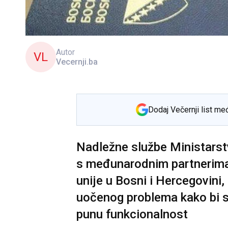
Autor
VL
Vecernji.ba
Dodaj Večernji list me
Nadležne službe Ministarstv
s međunarodnim partnerima
unije u Bosni i Hercegovini,
uočenog problema kako bi se
punu funkcionalnost