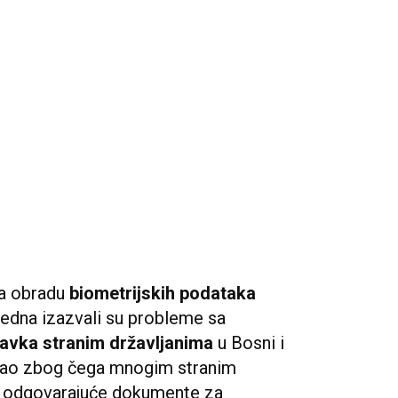
za obradu
biometrijskih podataka
 tjedna izazvali su probleme sa
ravka stranim državljanima
u Bosni i
 pao zbog čega mnogim stranim
ti odgovarajuće dokumente za