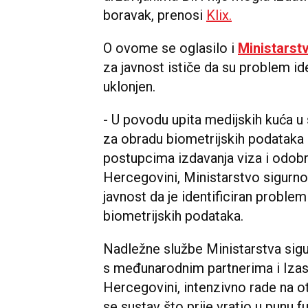
boravak, prenosi
Klix.
O ovome se oglasilo i
Ministarst
za javnost ističe da su problem iden
uklonjen.
- U povodu upita medijskih kuća u
za obradu biometrijskih podataka st
postupcima izdavanja viza i odobr
Hercegovini, Ministarstvo sigurn
javnost da je identificiran proble
biometrijskih podataka.
Nadležne službe Ministarstva sigur
s međunarodnim partnerima i Izas
Hercegovini, intenzivno rade na o
se sustav što prije vratio u punu f