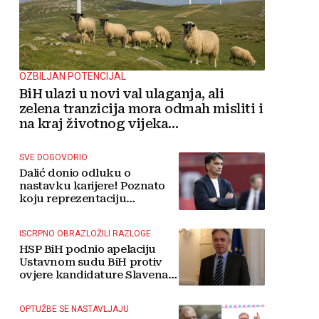
OZBILJAN POTENCIJAL
BiH ulazi u novi val ulaganja, ali
zelena tranzicija mora odmah misliti i
na kraj životnog vijeka
vjetroelektrana
SVE DOGOVORIO
Dalić donio odluku o
nastavku karijere! Poznato
koju reprezentaciju
preuzima
ISCRPNO OBRAZLOŽILI RAZLOGE
HSP BiH podnio apelaciju
Ustavnom sudu BiH protiv
ovjere kandidature Slavena
Kovačevića
OPTUŽBE SE NASTAVLJAJU