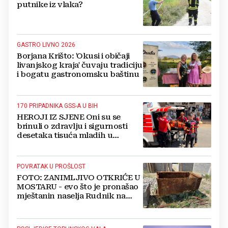
putnike iz vlaka?
GASTRO LIVNO 2026
Borjana Krišto: 'Okusi i običaji
livanjskog kraja' čuvaju tradiciju
i bogatu gastronomsku baštinu
170 PRIPADNIKA GSS-A U BIH
HEROJI IZ SJENE Oni su se
brinuli o zdravlju i sigurnosti
desetaka tisuća mladih u
Međugorju. DONOSIMO
FOTOGRAFIJE
POVRATAK U PROŠLOST
FOTO: ZANIMLJIVO OTKRIĆE U
MOSTARU - evo što je pronašao
mještanin naselja Rudnik na
svome imanju