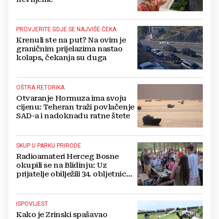
PROVJERITE GDJE SE NAJVIŠE ČEKA
Krenuli ste na put? Na ovim je
graničnim prijelazima nastao
kolaps, čekanja su duga
OŠTRA RETORIKA
Otvaranje Hormuza ima svoju
cijenu: Teheran traži povlačenje
SAD-a i nadoknadu ratne štete
SKUP U PARKU PRIRODE
Radioamateri Herceg Bosne
okupili se na Blidinju: Uz
prijatelje obilježili 34. obljetnicu
osnutka
ISPOVIJEST
Kako je Zrinski spašavao