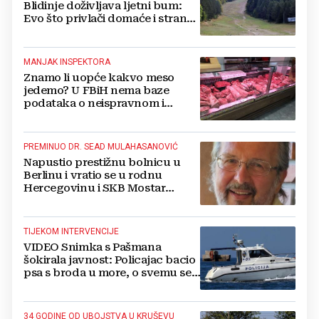
Blidinje doživljava ljetni bum:
Evo što privlači domaće i strane
turiste
MANJAK INSPEKTORA
Znamo li uopće kakvo meso
jedemo? U FBiH nema baze
podataka o neispravnom i
uništenom mesu
PREMINUO DR. SEAD MULAHASANOVIĆ
Napustio prestižnu bolnicu u
Berlinu i vratio se u rodnu
Hercegovinu i SKB Mostar
spašavati živote
TIJEKOM INTERVENCIJE
VIDEO Snimka s Pašmana
šokirala javnost: Policajac bacio
psa s broda u more, o svemu se
oglasila policija
34 GODINE OD UBOJSTVA U KRUŠEVU