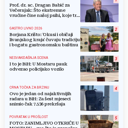
1
Prof. dr. sc. Dragan Babić za
Večernjak: Što ekstremne
vrućine čine našoj psihi, koje tri
namirnice trebamo jesti, kako se
boriti...
GASTRO LIVNO 2026
2
Borjana Krišto: 'Okusi i običaji
livanjskog kraja' čuvaju tradiciju
i bogatu gastronomsku baštinu
NESVAKIDAŠNJA SCENA
3
I to je BiH: U Mostaru pauk
odvezao policijsko vozilo
CRNA TOČKA ZA BRZINU
4
Ovo je jedan od najaktivnijih
radara u BiH: Za šest mjeseci
snimio čak 7.536 prekršaja
POVRATAK U PROŠLOST
5
FOTO: ZANIMLJIVO OTKRIĆE U