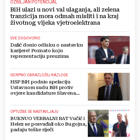
OZBILJAN POTENCIJAL
BiH ulazi u novi val ulaganja, ali zelena
tranzicija mora odmah misliti i na kraj
životnog vijeka vjetroelektrana
SVE DOGOVORIO
Dalić donio odluku o nastavku
karijere! Poznato koju
reprezentaciju preuzima
ISCRPNO OBRAZLOŽILI RAZLOGE
HSP BiH podnio apelaciju
Ustavnom sudu BiH protiv
ovjere kandidature Slavena
Kovačevića
OPTUŽBE SE NASTAVLJAJU
BUKNUO VERBALNI RAT Vučić i
Helez se posvađali oko Bugojna,
padaju teške riječi