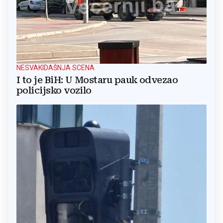
NESVAKIDAŠNJA SCENA
I to je BiH: U Mostaru pauk odvezao
policijsko vozilo