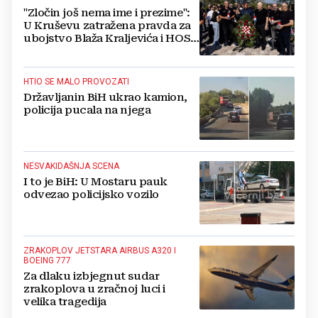
"Zločin još nema ime i prezime":
U Kruševu zatražena pravda za
ubojstvo Blaža Kraljevića i HOS-
ovaca
HTIO SE MALO PROVOZATI
Državljanin BiH ukrao kamion,
policija pucala na njega
NESVAKIDAŠNJA SCENA
I to je BiH: U Mostaru pauk
odvezao policijsko vozilo
ZRAKOPLOV JETSTARA AIRBUS A320 I
BOEING 777
Za dlaku izbjegnut sudar
zrakoplova u zračnoj luci i
velika tragedija