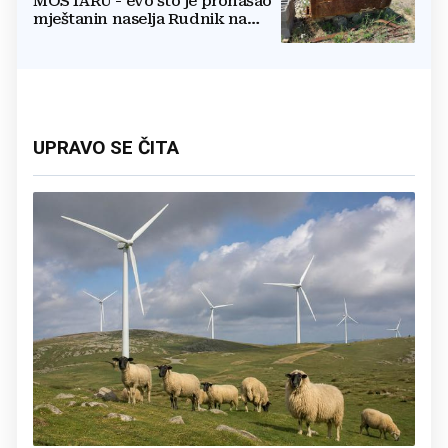
MOSTARU - evo što je pronašao
mještanin naselja Rudnik na
svome imanju
UPRAVO SE ČITA