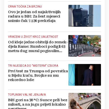
CRNA TOČKA ZA BRZINU
Ovo je jedan od najaktivnijih
radara u BiH: Za šest mjeseci
snimio čak 7.536 prekršaja
VRAĆENI U ŽIVOT KROZ UMJETNOST
Od ideje jedne obitelji do remek-
djela Rame: Rumboci podigli 63
metra dug mural poginulim
braniteljima
TRI MJESECA DO "MIDTERM" IZBORA
Prvi test za Trumpa od povratka
u Bijelu kuću. Brojke su mu
rekordno loše
TOPLINSKI VAL NE JENJAVA
BiH gori na 38 °C: Sunce prži bez
milosti, a na jugu prijeti lokalno
nevrijeme