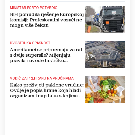
MINISTAR FORTO POTVRDIO
BiH ponudila rješenje Europskoj
komisiji: Profesionalni vozači ne
mogu više čekati
DVOSTRUKA OPASNOST
Amerikanci se pripremaju za rat
s dvije supersile? Mijenjaju
pravila i uvode taktičko
nuklearno oružje
VODIČ ZA PREHRANU NA VRUĆINAMA
Kako preživjeti paklene vrućine:
Ovdje je popis hrane koja hladi
organizam i napitaka s kojima si
činite 'medvjeđu uslugu'