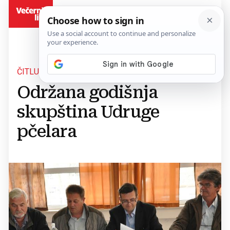
BiH
ČITLUK
Održana godišnja
skupština Udruge
pčelara