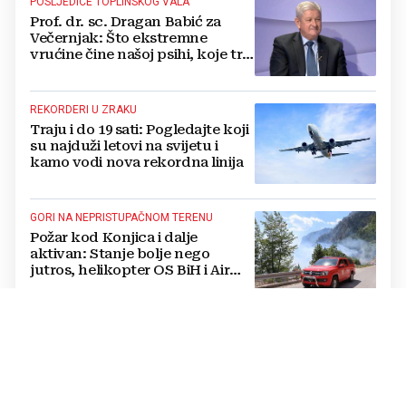
POSLJEDICE TOPLINSKOG VALA
Prof. dr. sc. Dragan Babić za
Večernjak: Što ekstremne
vrućine čine našoj psihi, koje tri
namirnice trebamo jesti, kako se
boriti...
REKORDERI U ZRAKU
Traju i do 19 sati: Pogledajte koji
su najduži letovi na svijetu i
kamo vodi nova rekordna linija
GORI NA NEPRISTUPAČNOM TERENU
Požar kod Konjica i dalje
aktivan: Stanje bolje nego
jutros, helikopter OS BiH i Air
Tractori pomogli u gašenju
PRVI SLUŽBENI POSJET
Sastali se Vučić i Zelenski:
Poznato o čemu su razgovarali u
Beogradu i što je Srbija obećala
Ukrajini