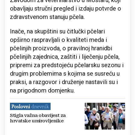
Zavodom za veterinarstvo u Mostaru, koji
obavljaju stručni pregled i izdaju potvrde o
zdravstvenom stanuju pčela.
Inače, na skupštini su čitlučki pčelari
opširno raspravljali o kvaliteti meda i
pčelinjih proizvoda, o pravilnoj hranidbi
pčelinjih zajednica, zaštiti i liječenju pčela,
pripremi za predstojeću pčelarsku sezonu i
drugim problemima s kojima se susreću u
praksi, a razgovor i druženje nastavili su i
na prigodnom domjenku.
Stigla važna obavijest za
hrvatske umirovljenike