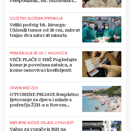
veleposlanik, bh. dužnosnici
unaprijed ga hvale
IZUZETNO SLOŽENA OPERACIJA
Veliki podvig bh. kirurga:
Uklonili tumor od 20 cm, zahvat
trajao dva sata i 40 minuta
PRIMJENJUJE SE OD 1. KOLOVOZA
VEĆE PLAĆE U HBŽ Pogledajte
kome je povećana satnica, a
kome osnovica i koeficijenti
CRVENI KRIŽ ŽZH
OTVORENE PRIJAVE Besplatno
ljetovanje za djecu i mlade s
područja ŽZH-a u Novom
Vinodolskom
NAPLATNE KUĆICE ODLAZE U POVIJEST
Važno za vozače iz BiH na