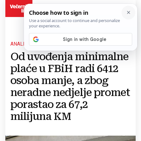
BiH
ANALIZA BROJKI
Od uvođenja minimalne
plaće u FBiH radi 6412
osoba manje, a zbog
neradne nedjelje promet
porastao za 67,2
milijuna KM