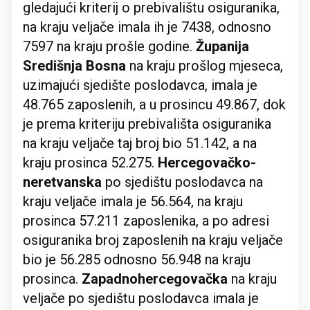
gledajući kriterij o prebivalištu osiguranika,
na kraju veljače imala ih je 7438, odnosno
7597 na kraju prošle godine.
Županija
Središnja Bosna
na kraju prošlog mjeseca,
uzimajući sjedište poslodavca, imala je
48.765 zaposlenih, a u prosincu 49.867, dok
je prema kriteriju prebivališta osiguranika
na kraju veljače taj broj bio 51.142, a na
kraju prosinca 52.275.
Hercegovačko-
neretvanska
po sjedištu poslodavca na
kraju veljače imala je 56.564, na kraju
prosinca 57.211 zaposlenika, a po adresi
osiguranika broj zaposlenih na kraju veljače
bio je 56.285 odnosno 56.948 na kraju
prosinca.
Zapadnohercegovačka
na kraju
veljače po sjedištu poslodavca imala je