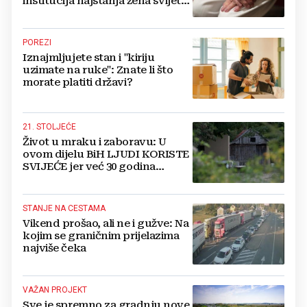
institucija najstarija žena svijeta
živi u BiH i ima 121 godinu
POREZI
Iznajmljujete stan i "kiriju
uzimate na ruke": Znate li što
morate platiti državi?
21. STOLJEĆE
Život u mraku i zaboravu: U
ovom dijelu BiH LJUDI KORISTE
SVIJEĆE jer već 30 godina
nemaju struju
STANJE NA CESTAMA
Vikend prošao, ali ne i gužve: Na
kojim se graničnim prijelazima
najviše čeka
VAŽAN PROJEKT
Sve je spremno za gradnju nove