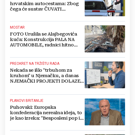
hrvatskim autocestama: Zbog
čega će sustav ČUVATI
FOTOGRAFIJE VAŠEG VOZILA
čak 12 mjeseci?
MOSTAR
FOTO Urušila se Alajbegovića
kuća: Konstrukcija PALA NA
AUTOMOBILE, radnici hitno
čistili teren
PREOKRET NA TRŽIŠTU RADA
Nekada se išlo "trbuhom za
kruhom" u Njemačku, a danas
NJEMAČKI PROJEKTI DOLAZE U
HERCEGOVINU
PLANOVI BRITANIJE
Puhovski: Europska
konfederacija nerealna ideja, to
je kao izreka: "Besposleni pop i
jariće krsti"