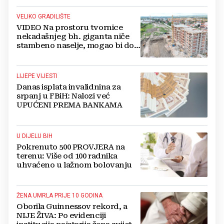
VELIKO GRADILIŠTE
VIDEO Na prostoru tvornice
nekadašnjeg bh. giganta niče
stambeno naselje, mogao bi doći
i Lidl
LIJEPE VIJESTI
Danas isplata invalidnina za
srpanj u FBiH: Nalozi već
UPUĆENI PREMA BANKAMA
U DIJELU BIH
Pokrenuto 500 PROVJERA na
terenu: Više od 100 radnika
uhvaćeno u lažnom bolovanju
ŽENA UMRLA PRIJE 10 GODINA
Oborila Guinnessov rekord, a
NIJE ŽIVA: Po evidenciji