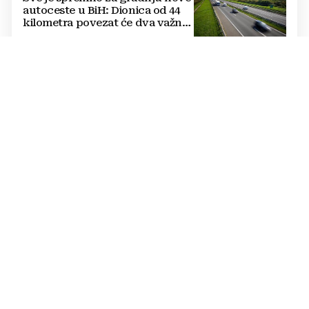
autoceste u BiH: Dionica od 44
kilometra povezat će dva važna
grada
GASE POSLOVANJE U BIH
Kraj Glova u BiH, od danas
prestaju dostave
SVEČANO U TOMISLAVGRADU
Iva i Ljuban Crnac iz Seonice
proslavili 50 godina braka,
čestitao im i papa
PROGNOZA ZA BIH
Pripremite se na paklenih 42
stupnja, ali i na obrat: Od ovog
datuma VRIJEME SE MIJENJA