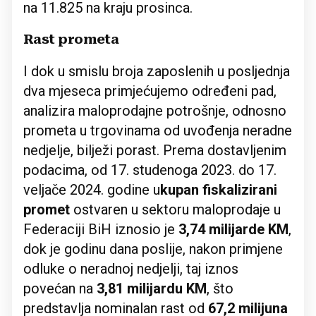
na 11.825 na kraju prosinca.
Rast prometa
I dok u smislu broja zaposlenih u posljednja
dva mjeseca primjećujemo određeni pad,
analizira maloprodajne potrošnje, odnosno
prometa u trgovinama od uvođenja neradne
nedjelje, bilježi porast. Prema dostavljenim
podacima, od 17. studenoga 2023. do 17.
veljače 2024. godine u
kupan fiskalizirani
promet
ostvaren u sektoru maloprodaje u
Federaciji BiH iznosio je
3,74 milijarde KM
,
dok je godinu dana poslije, nakon primjene
odluke o neradnoj nedjelji, taj iznos
povećan na
3,81 milijardu KM
, što
predstavlja nominalan rast od
67,2 milijuna