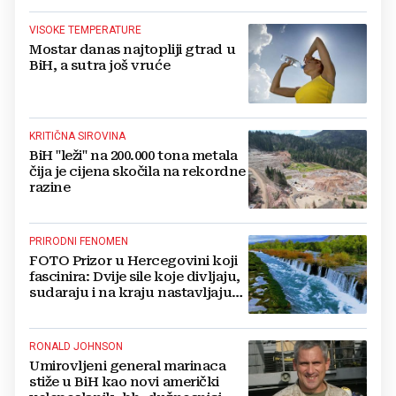
VISOKE TEMPERATURE
Mostar danas najtopliji gtrad u
BiH, a sutra još vruće
KRITIČNA SIROVINA
BiH "leži" na 200.000 tona metala
čija je cijena skočila na rekordne
razine
PRIRODNI FENOMEN
FOTO Prizor u Hercegovini koji
fascinira: Dvije sile koje divljaju,
sudaraju i na kraju nastavljaju
kao jedna
RONALD JOHNSON
Umirovljeni general marinaca
stiže u BiH kao novi američki