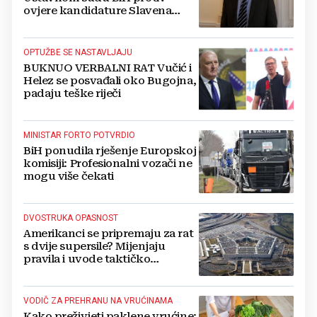
ovjere kandidature Slavena
Kovačevića
OPTUŽBE SE NASTAVLJAJU
BUKNUO VERBALNI RAT Vučić i
Helez se posvađali oko Bugojna,
padaju teške riječi
MINISTAR FORTO POTVRDIO
BiH ponudila rješenje Europskoj
komisiji: Profesionalni vozači ne
mogu više čekati
DVOSTRUKA OPASNOST
Amerikanci se pripremaju za rat
s dvije supersile? Mijenjaju
pravila i uvode taktičko
nuklearno oružje
VODIČ ZA PREHRANU NA VRUĆINAMA
Kako preživjeti paklene vrućine: