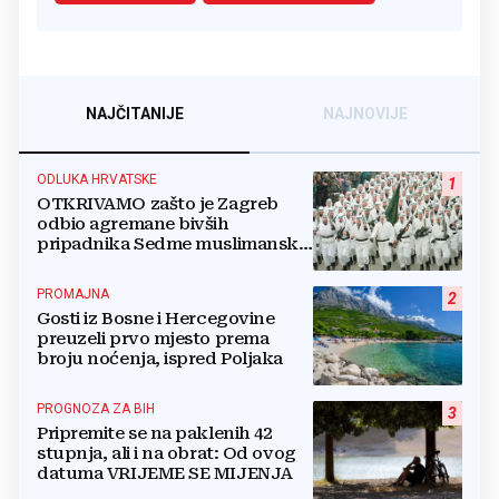
NAJČITANIJE
NAJNOVIJE
ODLUKA HRVATSKE
1
OTKRIVAMO zašto je Zagreb
odbio agremane bivših
pripadnika Sedme muslimanske
i postrojbe Zulfikar
PROMAJNA
2
Gosti iz Bosne i Hercegovine
preuzeli prvo mjesto prema
broju noćenja, ispred Poljaka
PROGNOZA ZA BIH
3
Pripremite se na paklenih 42
stupnja, ali i na obrat: Od ovog
datuma VRIJEME SE MIJENJA