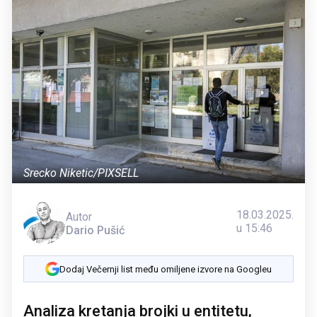
Srecko Niketic/PIXSELL
18.03.2025.
Autor
u 15:46
Dario Pušić
Dodaj Večernji list među omiljene izvore na Googleu
Analiza kretanja brojki u entitetu,