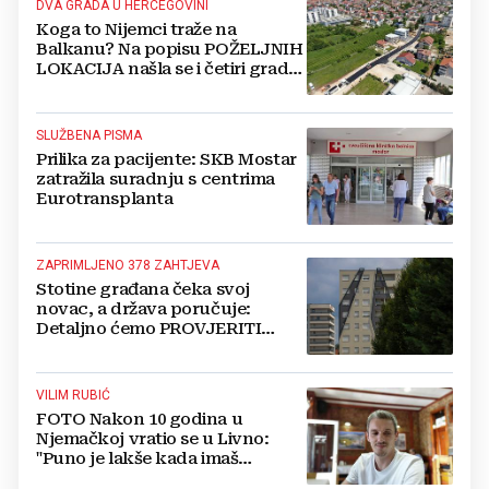
DVA GRADA U HERCEGOVINI
Koga to Nijemci traže na
Balkanu? Na popisu POŽELJNIH
LOKACIJA našla se i četiri grada
iz BiH
SLUŽBENA PISMA
Prilika za pacijente: SKB Mostar
zatražila suradnju s centrima
Eurotransplanta
ZAPRIMLJENO 378 ZAHTJEVA
Stotine građana čeka svoj
novac, a država poručuje:
Detaljno ćemo PROVJERITI
SVAKI PAPIR prije nego isplatimo
ijednu marku!
VILIM RUBIĆ
FOTO Nakon 10 godina u
Njemačkoj vratio se u Livno:
"Puno je lakše kada imaš
OBITELJ uz sebe"