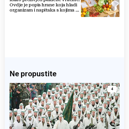
Ovdje je popis hrane koja hladi
organizam i napitaka s kojima si
činite 'medvjeđu uslugu'
Ne propustite
4