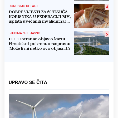
DONOSIMO DETALJE
4
DOBRE VIJESTI ZA 60 TISUĆA
KORISNIKA U FEDERACIJI BIH,
isplata uvećanih invalidnina i
retroaktivna isplata
LJUDIMA NIJE JASNO
5
FOTO Stranac objavio kartu
Hrvatske i pokrenuo raspravu:
'Može li mi netko ovo objasniti?'
UPRAVO SE ČITA