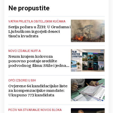
Ne propustite
VATRA PRIJETILA OBITELJSKIM KUĆAMA
Serija požara u ŽZH: U Grudama i
Ljubuškom izgorjeli deseci
tisuća kvadrata
NOVO IZDANJE NUFF-A
Neum krajem kolovoza
ponovno postaje središte
podvodnog filma: Stiže i jedna
velika novost
OPĆI IZBOREI U BIH
Ovjerene 64 kandidacijske liste
za kompenzacijske mandate:
Ukupuno 773 kandidata
POZIV NA STVARANJE NOVOG BLOKA