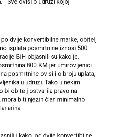
. Sve ovisi o udruzi kojoj
 po dvije konvertibilne marke, obitelj
no isplata posmrtnine iznosi 500
cije BiH objasnili su kako je,
posmrtnina 800 KM jer umirovljenici
a posmrtnine ovisi i o broju uplata,
ljenika u udruzi. Tako u nekim
 bi obitelj ostvarila pravo na
 mora biti njezin član minimalno
lanarina.
snili i kako, od dvije konvertibilne