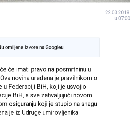
22.03.2018.
u 07:00
đu omiljene izvore na Googleu
uće će imati pravo na posmrtninu u
. Ova novina uređena je pravilnikom o
 u Federaciji BiH, koji je usvojio
ije BiH, a sve zahvaljujući novom
m osiguranju koji je stupio na snagu
na je iz Udruge umirovljenika