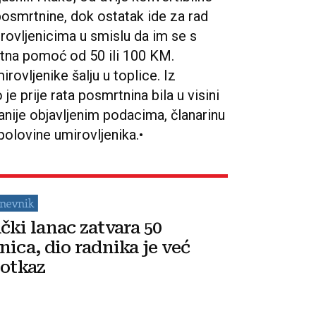
posmrtnine, dok ostatak ide za rad
ovljenicima u smislu da im se s
ratna pomoć od 50 ili 100 KM.
rovljenike šalju u toplice. Iz
e prije rata posmrtnina bila u visini
anije objavljenim podacima, članarinu
polovine umirovljenika.•
čki lanac zatvara 50
nica, dio radnika je već
 otkaz