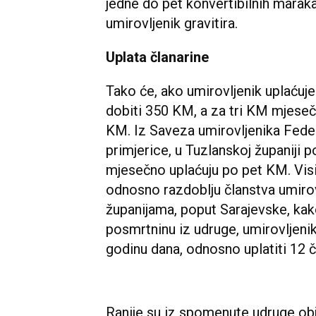
jedne do pet konvertibilnih maraka
umirovljenik gravitira.
Uplata članarine
Tako će, ako umirovljenik uplaćuje
dobiti 350 KM, a za tri KM mjeseč
KM. Iz Saveza umirovljenika Federa
primjerice, u Tuzlanskoj županiji 
mjesečno uplaćuju po pet KM. Visin
odnosno razdoblju članstva umirov
županijama, poput Sarajevske, kako
posmrtninu iz udruge, umirovljenik
godinu dana, odnosno uplatiti 12 č
Ranije su iz spomenute udruge obja