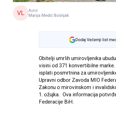
Autor
VL
Marija Medić Bošnjak
Dodaj Večernji list me
Obitelji umrlih umirovljenika ubud
visini od 371 konvertibilne marke
isplati posmrtnina za umirovljenike
Upravni odbor Zavoda MIO Federac
Zakonu o mirovinskom i invalidsko
1. ožujka. Ova informacija potvrđe
Federacije BiH.