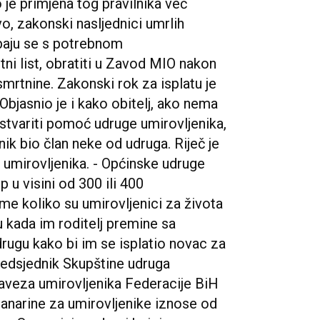
o je primjena tog pravilnika već
vo, zakonski nasljednici umrlih
ebaju se s potrebnom
ni list, obratiti u Zavod MIO nakon
mrtnine. Zakonski rok za isplatu je
bjasnio je i kako obitelj, ako nema
tvariti pomoć udruge umirovljenika,
nik bio član neke od udruga. Riječ je
 umirovljenika. - Općinske udruge
u visini od 300 ili 400
me koliko su umirovljenici za života
u kada im roditelj premine sa
rugu kako bi im se isplatio novac za
redsjednik Skupštine udruga
Saveza umirovljenika Federacije BiH
lanarine za umirovljenike iznose od