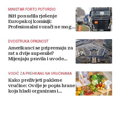
MINISTAR FORTO POTVRDIO
BiH ponudila rješenje
Europskoj komisiji:
Profesionalni vozači ne mogu
više čekati
DVOSTRUKA OPASNOST
Amerikanci se pripremaju za
rat s dvije supersile?
Mijenjaju pravila i uvode
taktičko nuklearno oružje
VODIČ ZA PREHRANU NA VRUĆINAMA
Kako preživjeti paklene
vrućine: Ovdje je popis hrane
koja hladi organizam i
napitaka s kojima si činite
'medvjeđu uslugu'