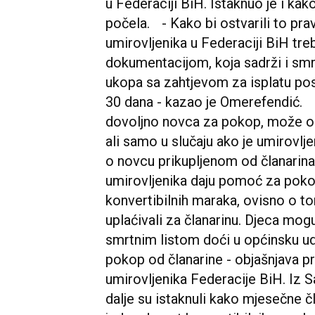
u Federaciji BiH. Istaknuo je i kak
počela. - Kako bi ostvarili to pra
umirovljenika u Federaciji BiH tr
dokumentacijom, koja sadrži i smrt
ukopa sa zahtjevom za isplatu pos
30 dana - kazao je Omerefendić. O
dovoljno novca za pokop, može os
ali samo u slučaju ako je umirovlje
o novcu prikupljenom od članarina
umirovljenika daju pomoć za pokop 
konvertibilnih maraka, ovisno o to
uplaćivali za članarinu. Djeca mog
smrtnim listom doći u općinsku ud
pokop od članarine - objašnjava p
umirovljenika Federacije BiH. Iz 
dalje su istaknuli kako mjesečne č