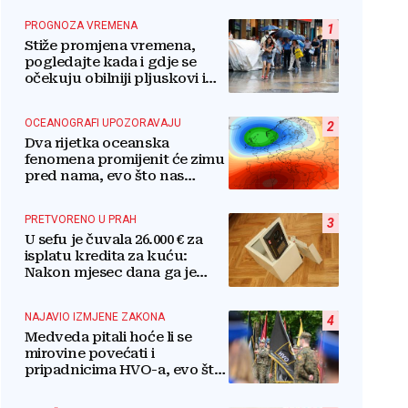
PROGNOZA VREMENA
1
Stiže promjena vremena,
pogledajte kada i gdje se
očekuju obilniji pljuskovi i
grmljavina
OCEANOGRAFI UPOZORAVAJU
2
Dva rijetka oceanska
fenomena promijenit će zimu
pred nama, evo što nas
očekuje
PRETVORENO U PRAH
3
U sefu je čuvala 26.000 € za
isplatu kredita za kuću:
Nakon mjesec dana ga je
otvorila, pozlilo joj je
NAJAVIO IZMJENE ZAKONA
4
Medveda pitali hoće li se
mirovine povećati i
pripadnicima HVO-a, evo što
je rekao