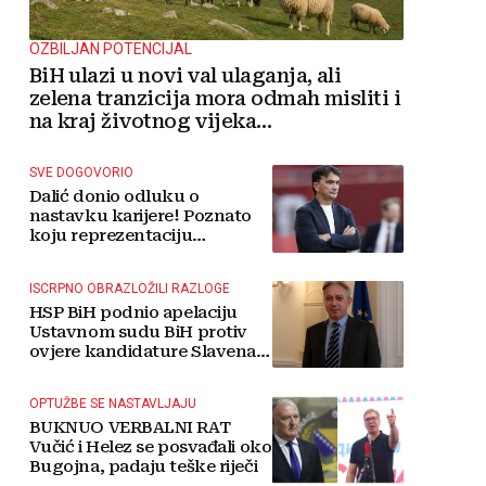
OZBILJAN POTENCIJAL
BiH ulazi u novi val ulaganja, ali
zelena tranzicija mora odmah misliti i
na kraj životnog vijeka
vjetroelektrana
SVE DOGOVORIO
Dalić donio odluku o
nastavku karijere! Poznato
koju reprezentaciju
preuzima
ISCRPNO OBRAZLOŽILI RAZLOGE
HSP BiH podnio apelaciju
Ustavnom sudu BiH protiv
ovjere kandidature Slavena
Kovačevića
OPTUŽBE SE NASTAVLJAJU
BUKNUO VERBALNI RAT
Vučić i Helez se posvađali oko
Bugojna, padaju teške riječi