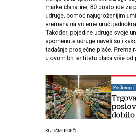
marke članarine, 80 posto ide za 
udruge, pomoć najugroženijim umir
vremena na vrijeme uruči jednok
Također, pojedine udruge svoje umi
spomenute udruge naveli su i kako j
tadašnje prosječne plaće. Prema r
u ovom bh. entitetu plaća više od 
Trgova
poslov
dobilo
KLJUČNE RIJEČI