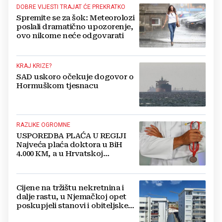
DOBRE VIJESTI TRAJAT ĆE PREKRATKO
Spremite se za šok: Meteorolozi
poslali dramatično upozorenje,
ovo nikome neće odgovarati
KRAJ KRIZE?
SAD uskoro očekuje dogovor o
Hormuškom tjesnacu
RAZLIKE OGROMNE
USPOREDBA PLAĆA U REGIJI
Najveća plaća doktora u BiH
4.000 KM, a u Hrvatskoj
najmanja 3.000 eura
Cijene na tržištu nekretnina i
dalje rastu, u Njemačkoj opet
poskupjeli stanovi i obiteljske
kuće