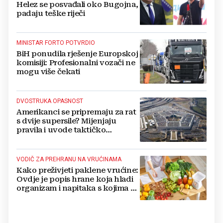
Helez se posvađali oko Bugojna,
padaju teške riječi
MINISTAR FORTO POTVRDIO
BiH ponudila rješenje Europskoj
komisiji: Profesionalni vozači ne
mogu više čekati
DVOSTRUKA OPASNOST
Amerikanci se pripremaju za rat
s dvije supersile? Mijenjaju
pravila i uvode taktičko
nuklearno oružje
VODIČ ZA PREHRANU NA VRUĆINAMA
Kako preživjeti paklene vrućine:
Ovdje je popis hrane koja hladi
organizam i napitaka s kojima si
činite 'medvjeđu uslugu'