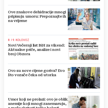
Ove znakove dehidracije mnogi
pripisuju umoru: Prepoznajte ih
na vrijeme
8. I 9. KOLOVOZ
Novi Večernji list BiH za vikend:
Aktualne priče, analize i novi
broj Obzora
Ovo su nove cijene goriva? Evo
što vozače čeka od utorka
Umor koji ne prolazi: ovo je oblik
anemije koji mnogi zanemaruju,
a može skrivati teške bolesti