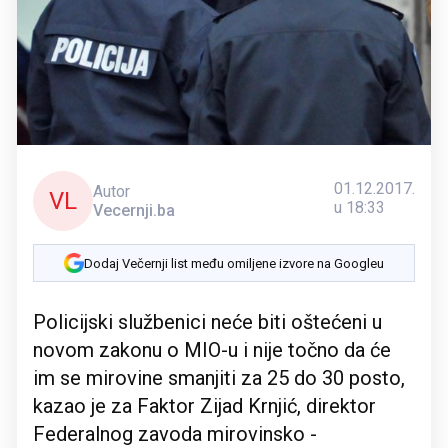
01.12.2017.
Autor
VL
u 18:33
Vecernji.ba
Dodaj Večernji list među omiljene izvore na Googleu
Policijski službenici neće biti oštećeni u
novom zakonu o MIO-u i nije točno da će
im se mirovine smanjiti za 25 do 30 posto,
kazao je za Faktor Zijad Krnjić, direktor
Federalnog zavoda mirovinsko -