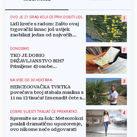
OVO JE 21 GRAD KOJI ĆE PRVI DOBITI LIDL
1
Lidl kreće s radom: Zašto ovaj
trgovački lanac još uvijek
zaobilazi jedan od najvećih
gradova u BiH?
DONOSIMO
2
TKO JE DOBIO
DRŽAVLJANSTVO BIH?
Primljene 43 osobe...
NA VIŠE OD 30 HEKTARA
3
HERCEGOVAČKA TVRTKA
povećava broj stabala maslina s
11 na 13 tisuća! Iznenadit ćete se
kako ih štite
DOBRE VIJESTI TRAJAT ĆE PREKRATKO
4
Spremite se za šok: Meteorolozi
poslali dramatično upozorenje,
ovo nikome neće odgovarati