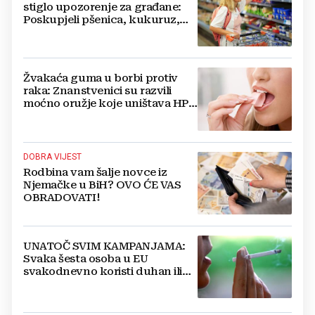
stiglo upozorenje za građane:
Poskupjeli pšenica, kukuruz,
šećer i biljna ulja
Žvakaća guma u borbi protiv
raka: Znanstvenici su razvili
moćno oružje koje uništava HPV
i bakterije
DOBRA VIJEST
Rodbina vam šalje novce iz
Njemačke u BiH? OVO ĆE VAS
OBRADOVATI!
UNATOČ SVIM KAMPANJAMA:
Svaka šesta osoba u EU
svakodnevno koristi duhan ili
srodne proizvode