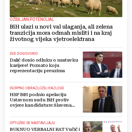
OZBILJAN POTENCIJAL
BiH ulazi u novi val ulaganja, ali zelena
tranzicija mora odmah misliti i na kraj
životnog vijeka vjetroelektrana
SVE DOGOVORIO
Dalić donio odluku o nastavku
karijere! Poznato koju
reprezentaciju preuzima
ISCRPNO OBRAZLOŽILI RAZLOGE
HSP BiH podnio apelaciju
Ustavnom sudu BiH protiv
ovjere kandidature Slavena
Kovačevića
OPTUŽBE SE NASTAVLJAJU
BUKNUO VERBALNI RAT Vučić i