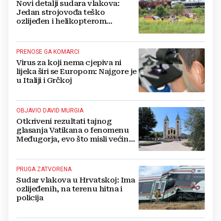
Novi detalji sudara vlakova:
Jedan strojovođa teško
ozlijeđen i helikopterom
prebačen na Rebro, drugi u
velikom šoku
PRENOSE GA KOMARCI
Virus za koji nema cjepiva ni
lijeka širi se Europom: Najgore je
u Italiji i Grčkoj
OBJAVIO DAVID MURGIA
Otkriveni rezultati tajnog
glasanja Vatikana o fenomenu
Međugorja, evo što misli većina
crkevnih dužnosnika
PRUGA ZATVORENA
Sudar vlakova u Hrvatskoj: Ima
ozlijeđenih, na terenu hitna i
policija