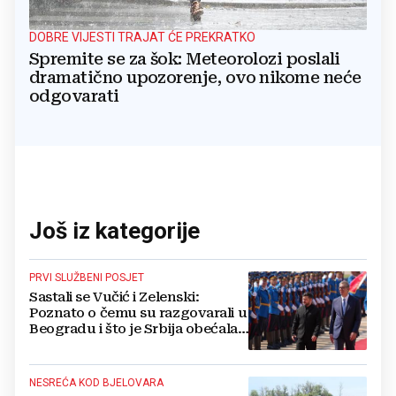
DOBRE VIJESTI TRAJAT ĆE PREKRATKO
Spremite se za šok: Meteorolozi poslali
dramatično upozorenje, ovo nikome neće
odgovarati
Još iz kategorije
PRVI SLUŽBENI POSJET
Sastali se Vučić i Zelenski:
Poznato o čemu su razgovarali u
Beogradu i što je Srbija obećala
Ukrajini
NESREĆA KOD BJELOVARA