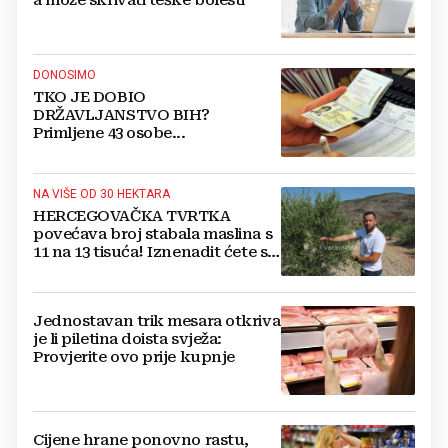
DONOSIMO
TKO JE DOBIO
DRŽAVLJANSTVO BIH?
Primljene 43 osobe...
NA VIŠE OD 30 HEKTARA
HERCEGOVAČKA TVRTKA
povećava broj stabala maslina s
11 na 13 tisuća! Iznenadit ćete se
kako ih štite
Jednostavan trik mesara otkriva
je li piletina doista svježa:
Provjerite ovo prije kupnje
Cijene hrane ponovno rastu,