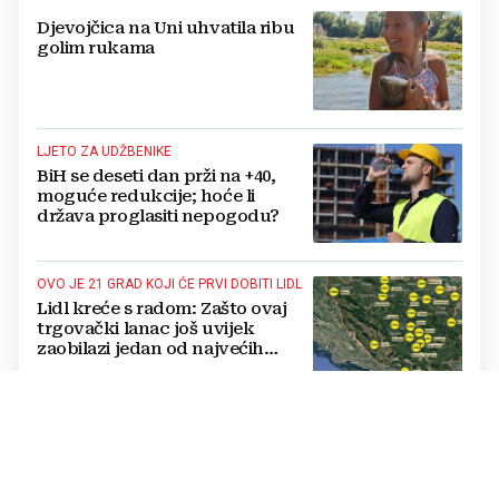
Djevojčica na Uni uhvatila ribu
golim rukama
LJETO ZA UDŽBENIKE
BiH se deseti dan prži na +40,
moguće redukcije; hoće li
država proglasiti nepogodu?
OVO JE 21 GRAD KOJI ĆE PRVI DOBITI LIDL
Lidl kreće s radom: Zašto ovaj
trgovački lanac još uvijek
zaobilazi jedan od najvećih
gradova u BiH?
TEŽAK INCIDENT
Novi napad u domu za odrasle
psihički bolesne osobe: Pipao
štićenicu, htio ju oženiti