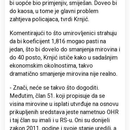
bi uopće bio primjenjiv, smiješan. Doveo bi
do kaosa, u tome je glavni problem
zahtjeva policajaca, tvrdi Krnjić.
Komentirajući to što umirovljenici strahuju
da bi koeficijent 1,816 mogao pasti na
jedan, što bi dovelo do smanjenja mirovina i
do 40 posto, Krnjić ističe kako u sadašnjim
ekonomskim okolnostima, takvo
dramatično smanjenje mirovina nije realno.
- Znači, neće se takvo što dogoditi.
Međutim, član 51. koji propisuje da se
visina mirovine u isplati utvrđuje na osnovu
prikupljenih sredstava jeste nametnuo OHR
i taj član su imali i u RS-u. Oni su donijeli
zakon 2011. godine i svoje stanje uredili, a