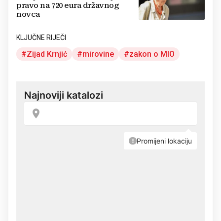
pravo na 720 eura državnog
novca
KLJUČNE RIJEČI
Zijad Krnjić
mirovine
zakon o MIO