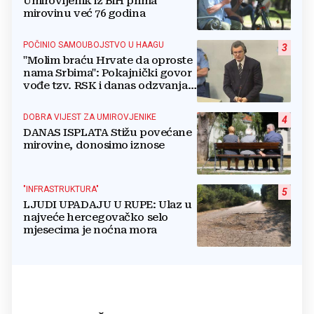
Umirovljenik iz BiH prima
mirovinu već 76 godina
POČINIO SAMOUBOJSTVO U HAAGU
3
"Molim braću Hrvate da oproste
nama Srbima": Pokajnički govor
vođe tzv. RSK i danas odzvanja
na obljetnicu Oluje
DOBRA VIJEST ZA UMIROVJENIKE
4
DANAS ISPLATA Stižu povećane
mirovine, donosimo iznose
"INFRASTRUKTURA"
5
LJUDI UPADAJU U RUPE: Ulaz u
najveće hercegovačko selo
mjesecima je noćna mora