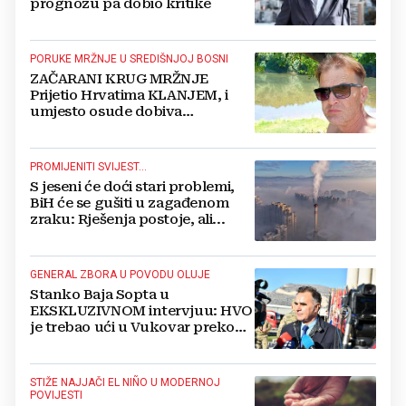
prognozu pa dobio kritike
PORUKE MRŽNJE U SREDIŠNJOJ BOSNI
ZAČARANI KRUG MRŽNJE
Prijetio Hrvatima KLANJEM, i
umjesto osude dobiva
POTPORU
PROMIJENITI SVIJEST...
S jeseni će doći stari problemi,
BiH će se gušiti u zagađenom
zraku: Rješenja postoje, ali...
GENERAL ZBORA U POVODU OLUJE
Stanko Baja Sopta u
EKSKLUZIVNOM intervjuu: HVO
je trebao ući u Vukovar preko
Marinaca, Bogdanovaca i
Bršadina
STIŽE NAJJAČI EL NIÑO U MODERNOJ
POVIJESTI