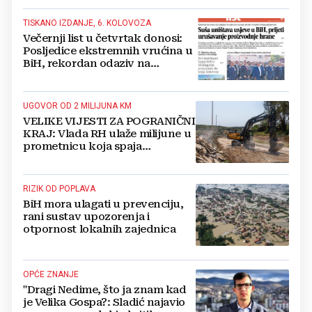
TISKANO IZDANJE, 6. KOLOVOZA
Večernji list u četvrtak donosi:
Posljedice ekstremnih vrućina u
BiH, rekordan odaziv na
Mladifestu, njemački projekt u
Grudama s plaćom od 2500 KM
UGOVOR OD 2 MILIJUNA KM
VELIKE VIJESTI ZA POGRANIČNI
KRAJ: Vlada RH ulaže milijune u
prometnicu koja spaja
Hercegovinu i Hrvatsku
RIZIK OD POPLAVA
BiH mora ulagati u prevenciju,
rani sustav upozorenja i
otpornost lokalnih zajednica
OPĆE ZNANJE
"Dragi Nedime, što ja znam kad
je Velika Gospa?: Sladić najavio