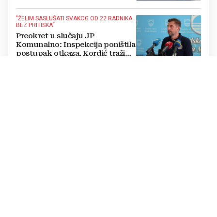
"ŽELIM SASLUŠATI SVAKOG OD 22 RADNIKA
BEZ PRITISKA“
Preokret u slučaju JP
Komunalno: Inspekcija poništila
postupak otkaza, Kordić traži
pojedinačne razgovore s
radnicima
OD MORA PREMA PLANINI
Dok se obala ljeti sve češće guši
u gužvama i vrućini, planine BiH
nude svježinu i slobodu
GODIŠNICA OPERACIJE "OLUJA"
Filipović na obljetnici u Kninu:
Zajednička hrvatska povijest
čuva se istinom i poštovanjem
prema žrtvi branitelja
STATISTIKA FONDA MIO RS
Apsolutni rekorder:
Umirovljenik iz BiH prima