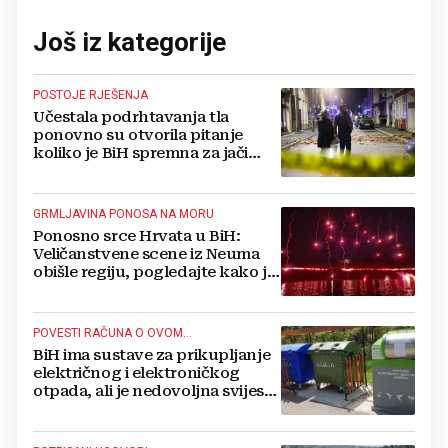
Još iz kategorije
POSTOJE RJEŠENJA
Učestala podrhtavanja tla
ponovno su otvorila pitanje
koliko je BiH spremna za jači
potres
GRMLJAVINA PONOSA NA MORU
Ponosno srce Hrvata u BiH:
Veličanstvene scene iz Neuma
obišle regiju, pogledajte kako je
proslavljena "Oluja"
POVESTI RAČUNA O OVOM...
BiH ima sustave za prikupljanje
električnog i elektroničkog
otpada, ali je nedovoljna svijest
najveći problem