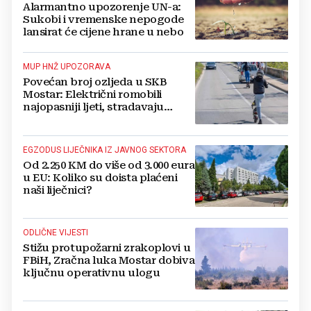
Alarmantno upozorenje UN-a:
Sukobi i vremenske nepogode
lansirat će cijene hrane u nebo
MUP HNŽ UPOZORAVA
Povećan broj ozljeda u SKB
Mostar: Električni romobili
najopasniji ljeti, stradavaju
uglavnom djeca
EGZODUS LIJEČNIKA IZ JAVNOG SEKTORA
Od 2.250 KM do više od 3.000 eura
u EU: Koliko su doista plaćeni
naši liječnici?
ODLIČNE VIJESTI
Stižu protupožarni zrakoplovi u
FBiH, Zračna luka Mostar dobiva
ključnu operativnu ulogu