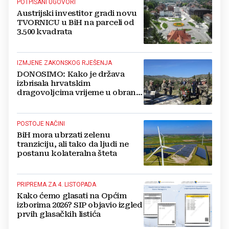
POTPISANI UGOVORI
Austrijski investitor gradi novu
TVORNICU u BiH na parceli od
3.500 kvadrata
IZMJENE ZAKONSKOG RJEŠENJA
DONOSIMO: Kako je država
izbrisala hrvatskim
dragovoljcima vrijeme u obrani
BiH
POSTOJE NAČINI
BiH mora ubrzati zelenu
tranziciju, ali tako da ljudi ne
postanu kolateralna šteta
PRIPREMA ZA 4. LISTOPADA
Kako ćemo glasati na Općim
izborima 2026? SIP objavio izgled
prvih glasačkih listića