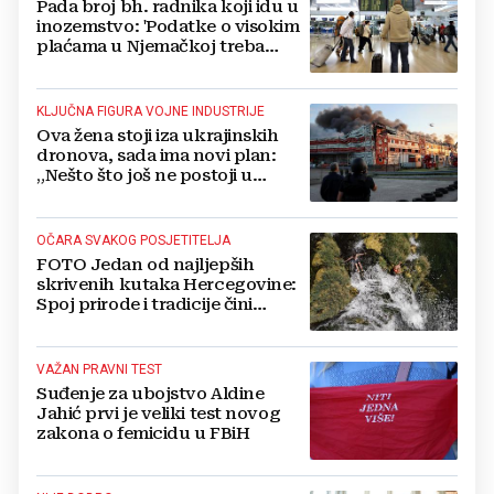
Pada broj bh. radnika koji idu u
inozemstvo: 'Podatke o visokim
plaćama u Njemačkoj treba
gledati s rezervom'
KLJUČNA FIGURA VOJNE INDUSTRIJE
Ova žena stoji iza ukrajinskih
dronova, sada ima novi plan:
„Nešto što još ne postoji u
svijetu“
OČARA SVAKOG POSJETITELJA
FOTO Jedan od najljepših
skrivenih kutaka Hercegovine:
Spoj prirode i tradicije čini
Koćušu jedinstvenom
destinacijom
VAŽAN PRAVNI TEST
Suđenje za ubojstvo Aldine
Jahić prvi je veliki test novog
zakona o femicidu u FBiH