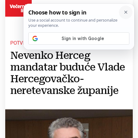
BiH
POTVRĐENO PISANJE VEČERNJEG LISTA
Nevenko Herceg
mandatar buduće Vlade
Hercegovačko-
neretevanske županije