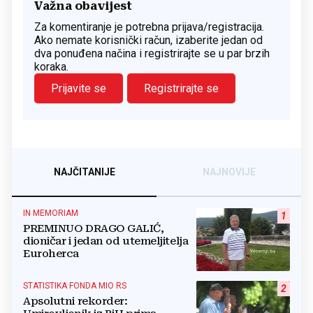
Važna obavijest
Za komentiranje je potrebna prijava/registracija.
Ako nemate korisnički račun, izaberite jedan od
dva ponuđena načina i registrirajte se u par brzih
koraka.
Prijavite se
Registrirajte se
NAJČITANIJE
NAJNOVIJE
IN MEMORIAM
1
PREMINUO DRAGO GALIĆ,
dioničar i jedan od utemeljitelja
Euroherca
STATISTIKA FONDA MIO RS
2
Apsolutni rekorder: