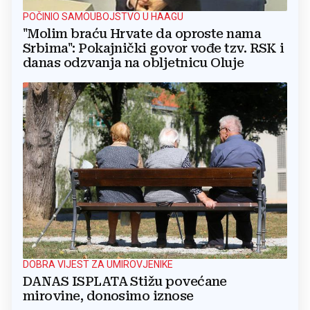
POČINIO SAMOUBOJSTVO U HAAGU
"Molim braću Hrvate da oproste nama
Srbima": Pokajnički govor vođe tzv. RSK i
danas odzvanja na obljetnicu Oluje
DOBRA VIJEST ZA UMIROVJENIKE
DANAS ISPLATA Stižu povećane
mirovine, donosimo iznose