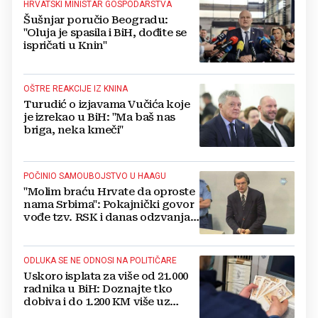
HRVATSKI MINISTAR GOSPODARSTVA
Šušnjar poručio Beogradu:
"Oluja je spasila i BiH, dođite se
ispričati u Knin"
OŠTRE REAKCIJE IZ KNINA
Turudić o izjavama Vučića koje
je izrekao u BiH: "Ma baš nas
briga, neka kmeči"
POČINIO SAMOUBOJSTVO U HAAGU
"Molim braću Hrvate da oproste
nama Srbima": Pokajnički govor
vođe tzv. RSK i danas odzvanja
na obljetnicu Oluje
ODLUKA SE NE ODNOSI NA POLITIČARE
Uskoro isplata za više od 21.000
radnika u BiH: Doznajte tko
dobiva i do 1.200 KM više uz
srpanjsku plaću