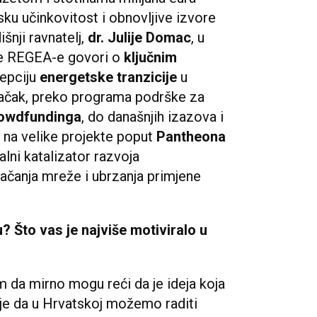
sku učinkovitost i obnovljive izvore
šnji ravnatelj,
dr. Julije Domac
, u
ce REGEA-e govori o
ključnim
cepciju
energetske tranzicije
u
ačak, preko programa podrške za
owdfundinga
, do današnjih izazova i
 na velike projekte poput
Pantheona
alni katalizator razvoja
jačanja mreže i ubrzanja primjene
? Što vas je najviše motiviralo u
 da mirno mogu reći da je ideja koja
je da u Hrvatskoj možemo raditi