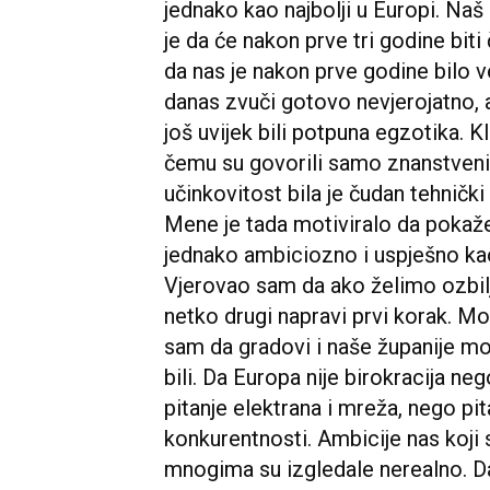
jednako kao najbolji u Europi. Naš 
je da će nakon prve tri godine biti
da nas je nakon prve godine bilo ve
danas zvuči gotovo nevjerojatno, al
još uvijek bili potpuna egzotika. 
čemu su govorili samo znanstvenic
učinkovitost bila je čudan tehnički
Mene je tada motiviralo da pokaž
jednako ambiciozno i uspješno kao
Vjerovao sam da ako želimo ozbil
netko drugi napravi prvi korak. M
sam da gradovi i naše županije mog
bili. Da Europa nije birokracija neg
pitanje elektrana i mreža, nego pita
konkurentnosti. Ambicije nas koji
mnogima su izgledale nerealno. D