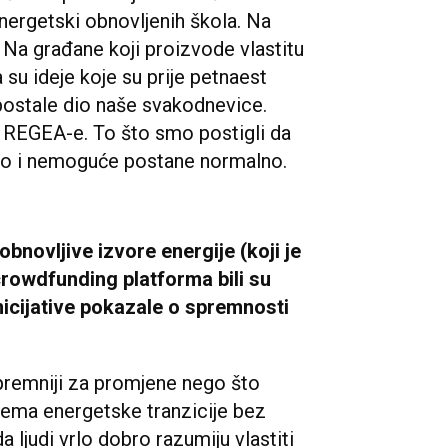
energetski obnovljenih škola. Na
 Na građane koji proizvode vlastitu
a su ideje koje su prije petnaest
postale dio naše svakodnevice.
h REGEA-e. To što smo postigli da
ivo i nemoguće postane normalno.
novljive izvore energije (koji je
crowdfunding platforma bili su
inicijative pokazale o spremnosti
premniji za promjene nego što
 Nema energetske tranzicije bez
a ljudi vrlo dobro razumiju vlastiti