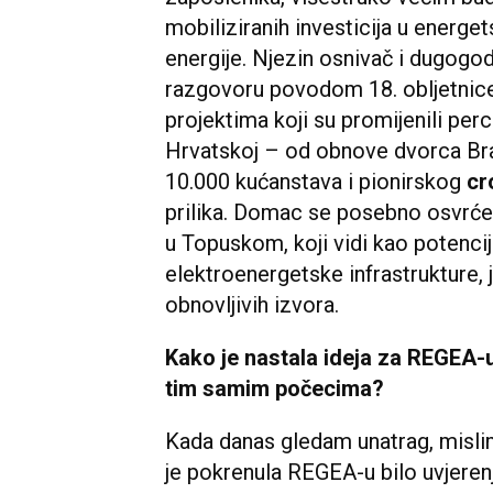
mobiliziranih investicija u energet
energije. Njezin osnivač i dugogodi
razgovoru povodom 18. obljetni
projektima koji su promijenili per
Hrvatskoj – od obnove dvorca Br
10.000 kućanstava i pionirskog
cr
prilika. Domac se posebno osvrće
u Topuskom, koji vidi kao potencij
elektroenergetske infrastrukture, 
obnovljivih izvora.
Kako je nastala ideja za REGEA-u
tim samim počecima?
Kada danas gledam unatrag, mislim
je pokrenula REGEA-u bilo uvjeren