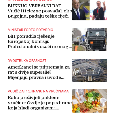
BUKNUO VERBALNI RAT
Vučić i Helez se posvađali oko
Bugojna, padaju teške riječi
MINISTAR FORTO POTVRDIO
BiH ponudila rješenje
Europskoj komisiji:
Profesionalni vozači ne mogu
više čekati
DVOSTRUKA OPASNOST
Amerikanci se pripremaju za
rat s dvije supersile?
Mijenjaju pravila i uvode
taktičko nuklearno oružje
VODIČ ZA PREHRANU NA VRUĆINAMA
Kako preživjeti paklene
vrućine: Ovdje je popis hrane
koja hladi organizam i
napitaka s kojima si činite
'medvjeđu uslugu'