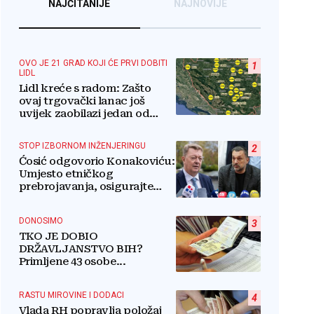
NAJČITANIJE
NAJNOVIJE
OVO JE 21 GRAD KOJI ĆE PRVI DOBITI
1
LIDL
Lidl kreće s radom: Zašto
ovaj trgovački lanac još
uvijek zaobilazi jedan od
najvećih gradova u BiH?
STOP IZBORNOM INŽENJERINGU
2
Ćosić odgovorio Konakoviću:
Umjesto etničkog
prebrojavanja, osigurajte
stvarnu ravnopravnost
Hrvata
DONOSIMO
3
TKO JE DOBIO
DRŽAVLJANSTVO BIH?
Primljene 43 osobe...
RASTU MIROVINE I DODACI
4
Vlada RH popravlja položaj