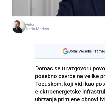
Autor
Dario Markas
Dodaj Večernji list me
Domac se u razgovoru pov
posebno osvrće na velike p
Topuskom, koji vidi kao pote
elektroenergetske infrastru
ubrzanja primjene obnovljiv