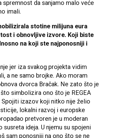
 ta spremnost da sanjamo malo veće
mo imali.
bilizirala stotine milijuna eura
ost i obnovljive izvore. Koji biste
odnosno na koji ste najponosniji i
anje jer iza svakog projekta vidim
uli, a ne samo brojke. Ako moram
o obnova dvorca Bračak. Ne zato što je
to što simbolizira ono što je REGEA
Spojiti izazov koji nitko nije želio
esticije, lokalni razvoj i europske
 propadao pretvoren je u moderan
o susreta ideja. U njemu su spojeni
Još sam ponosniji na ono što se ne