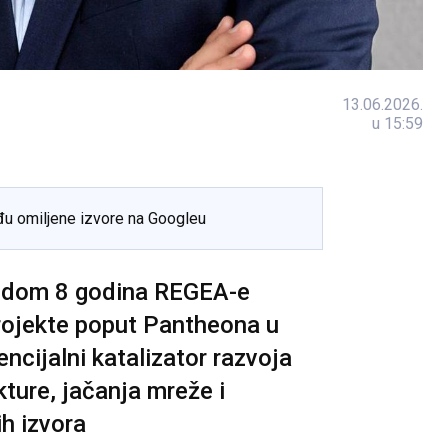
13.06.2026.
u 15:59
đu omiljene izvore na Googleu
odom 8 godina REGEA-e
rojekte poput Pantheona u
ncijalni katalizator razvoja
kture, jačanja mreže i
ih izvora