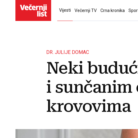
Vijesti
Večernji TV
Crna kronika
Spor
DR. JULIJE DOMAC
Neki budući
i sunčanim
krovovima