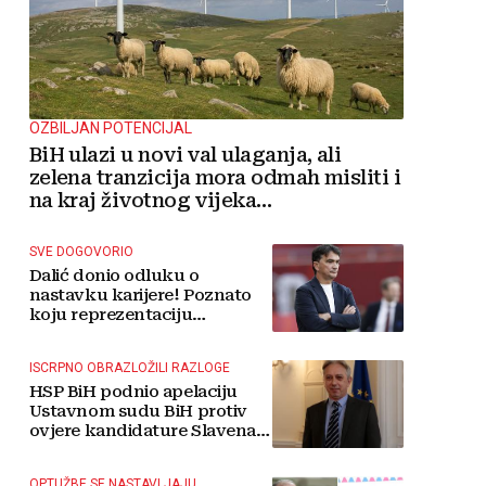
OZBILJAN POTENCIJAL
BiH ulazi u novi val ulaganja, ali
zelena tranzicija mora odmah misliti i
na kraj životnog vijeka
vjetroelektrana
SVE DOGOVORIO
Dalić donio odluku o
nastavku karijere! Poznato
koju reprezentaciju
preuzima
ISCRPNO OBRAZLOŽILI RAZLOGE
HSP BiH podnio apelaciju
Ustavnom sudu BiH protiv
ovjere kandidature Slavena
Kovačevića
OPTUŽBE SE NASTAVLJAJU