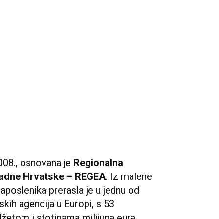
2008., osnovana je
Regionalna
padne Hrvatske – REGEA
. Iz malene
zaposlenika prerasla je u jednu od
skih agencija u Europi, s 53
žetom i stotinama milijuna eura