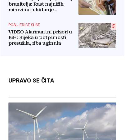
branitelja: Rast najnižih
mirovina i ukidanje
smanjenja osjetit će se i u BiH
POSLJEDICE SUŠE
5
VIDEO Alarmantni prizori u
BiH: Rijeka u potpunosti
presušila, riba uginula
UPRAVO SE ČITA