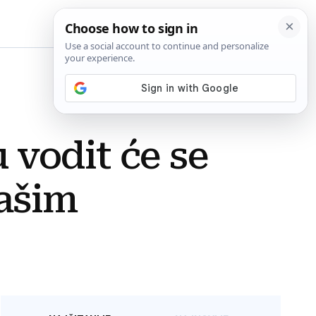
BiH
 vodit će se
ašim