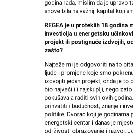
godina rada, mislim da je upravo
snove bila najvažniji kapital koji s
REGEA je u proteklih 18 godina mo
investicija u energetsku učinkovit
projekt ili postignuće izdvojili, 
zašto?
Najteže mi je odgovoriti na to pit
ljude i promjene koje smo pokren
izdvojiti jedan projekt, onda je t
bio najveći ili najskuplji, nego za
pokušavala raditi svih ovih godina. 
prihvatiti i budućnost, znanje i inv
politike. Dvorac koji je godinama
energetski centar i danas je mjest
održivost, obrazovanje i razvoj. 