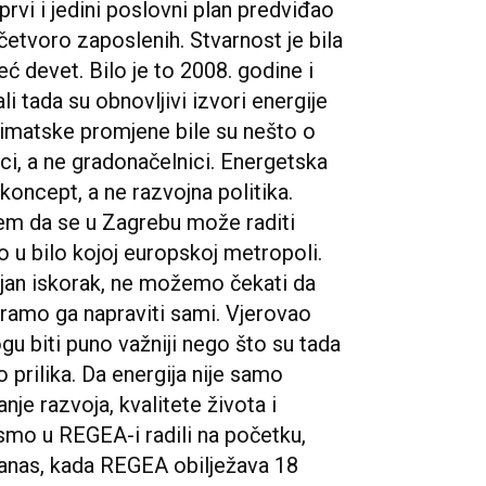
prvi i jedini poslovni plan predviđao
 četvoro zaposlenih. Stvarnost je bila
ć devet. Bilo je to 2008. godine i
i tada su obnovljivi izvori energije
Klimatske promjene bile su nešto o
i, a ne gradonačelnici. Energetska
 koncept, a ne razvojna politika.
em da se u Zagrebu može raditi
 u bilo kojoj europskoj metropoli.
jan iskorak, ne možemo čekati da
oramo ga napraviti sami. Vjerovao
u biti puno važniji nego što su tada
o prilika. Da energija nije samo
nje razvoja, kvalitete života i
 smo u REGEA-i radili na početku,
anas, kada REGEA obilježava 18