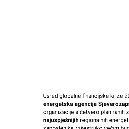
Usred globalne financijske krize 
energetska agencija Sjeveroza
organizacije s četvero planiranih 
najuspješnijih
regionalnih energet
zaposlenika, višestruko većim bud