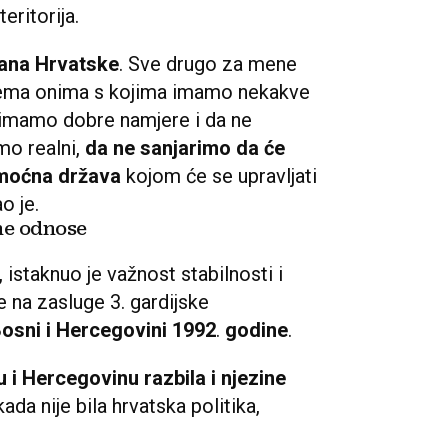
čkа fantazija, neki novi svijet u kojem
svijet koji mi ne vidimo i
na koji mi
o je predsjednik. Upozorio je i
o kako Hrvatska mora biti oprezna u
jamstvo nekom drugom ili trećem
da
i za njega je vrlo nezgodno
, da ne
edsjednik. Naglasio je da je primarni
eritorija.
ana Hrvatske
. Sve drugo za mene
 prema onima s kojima imamo nekakve
 imamo dobre namjere i da ne
mo realni,
da ne sanjarimo da će