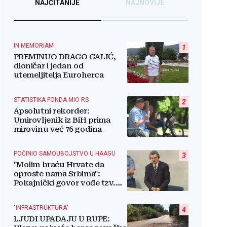
NAJČITANIJE
NAJNOVIJE
IN MEMORIAM
1
PREMINUO DRAGO GALIĆ,
dioničar i jedan od
utemeljitelja Euroherca
STATISTIKA FONDA MIO RS
2
Apsolutni rekorder:
Umirovljenik iz BiH prima
mirovinu već 76 godina
POČINIO SAMOUBOJSTVO U HAAGU
3
"Molim braću Hrvate da
oproste nama Srbima":
Pokajnički govor vođe tzv.
RSK i danas odzvanja na
obljetnicu Oluje
"INFRASTRUKTURA"
4
LJUDI UPADAJU U RUPE: