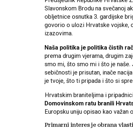
Predsjednik Republike Hrvatske Z
Slavonskom Brodu na svečanoj ak
obljetnice osnutka 3. gardijske br
govorio o ulozi Hrvatske vojske, 
izazovima.