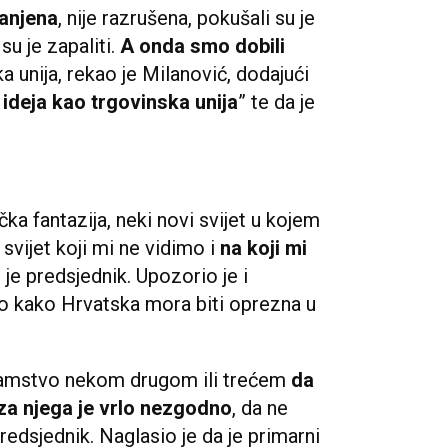
čuna
, poštovanja prema drugima,
dnicama, ali i svijest o tome tko
er kada je nacija u pitanju, taj aspekt
a nema smisla. Ako nisi svjestan što
reman braniti, naglasio je Milanović.
ima brigade poručio je da su
u
ku i stvarali novu državu
, dok je
kvir današnjeg djelovanja.
tog teritorija
ranjena
, nije razrušena, pokušali su je
 su je zapaliti.
A onda smo dobili
ka unija, rekao je Milanović, dodajući
 ideja kao trgovinska unija
” te da je