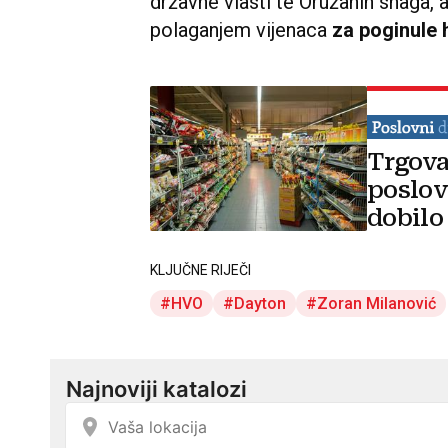
Nadam se da ni nas nitko ozbiljno 
ovih koji lupetaju
o tome da se Hr
napasti Srbiju. S takvim ljudima je 
prijateljske odnose, čemu težimo, 
Mi znamo tko smo, znamo za što
neprijatelje nemamo i da
želimo gr
obostranu i svestranu korist, zaklj
prenosi
Index.hr
.
Na svečanoj akademiji
govorili su
državne vlasti te Oružanih snaga, 
polaganjem vijenaca
za poginule 