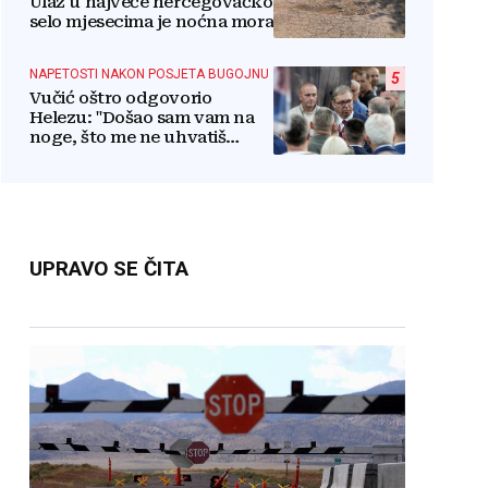
Ulaz u najveće hercegovačko
selo mjesecima je noćna mora
NAPETOSTI NAKON POSJETA BUGOJNU
5
Vučić oštro odgovorio
Helezu: "Došao sam vam na
noge, što me ne uhvatiš
lažove jedan?"
UPRAVO SE ČITA