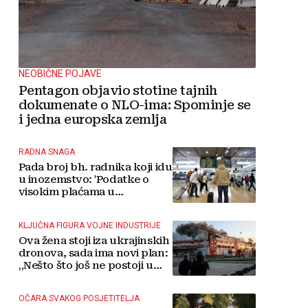
NEOBIČNE POJAVE
Pentagon objavio stotine tajnih
dokumenate o NLO-ima: Spominje se
i jedna europska zemlja
RADNA SNAGA
Pada broj bh. radnika koji idu
u inozemstvo: 'Podatke o
visokim plaćama u
Njemačkoj treba gledati s
rezervom'
KLJUČNA FIGURA VOJNE INDUSTRIJE
Ova žena stoji iza ukrajinskih
dronova, sada ima novi plan:
„Nešto što još ne postoji u
svijetu“
OČARA SVAKOG POSJETITELJA