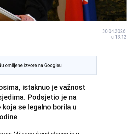
30.04.2026.
u 13:12
đu omiljene izvore na Googleu
osima, istaknuo je važnost
usjedima. Podsjetio je na
 koja se legalno borila u
godine