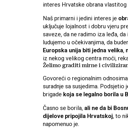
Sve iznad toga je integracionalisti
za Hrvatsku nema mjesta, jer to je 
ne možemo imati utjecaja
, izjavi
na
sigurnosne izazove
te istaknu
međunarodnim obvezama.
U takvom sustavu odnosa davati 
ćemo se u nekoj situaciji izložit
kažem i opasno, smatra hrvatski pr
interes Hrvatske obrana vlastitog t
Naš primarni i jedini interes je
obr
uključuje lojalnost i dobru vjeru
saveze, da ne radimo iza leđa, da
ludujemo u očekivanjima, da bude