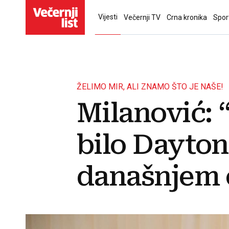
Vijesti
Večernji TV
Crna kronika
Spor
ŽELIMO MIR, ALI ZNAMO ŠTO JE NAŠE!
Milanović: 
bilo Dayton
današnjem 