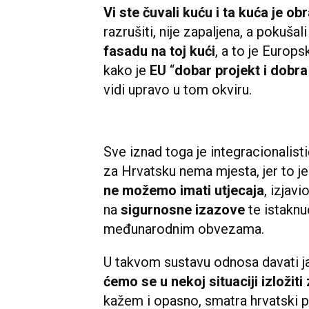
Naša politika je politika čistih ra
prema drugim vjerama, drugim zaje
smo mi, što smo mi i što je naše. J
sebičnosti je prisutan, inače nacij
je tvoje, što ti pripada i što si sp
Hrvatskim braniteljima i pripadnic
Domovinskom ratu branili Hrvats
Europsku uniju opisao kao važan o
Primarni interes je obrana vlasti
Vi ste čuvali kuću i ta kuća je ob
razrušiti, nije zapaljena, a pokušali
fasadu na toj kući
, a to je Europs
kako je
EU
“
dobar projekt i dobra
vidi upravo u tom okviru.