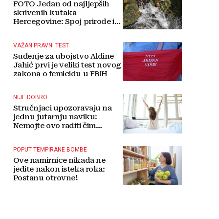
FOTO Jedan od najljepših
skrivenih kutaka
Hercegovine: Spoj prirode i
tradicije čini Koćušu
jedinstvenom destinacijom
VAŽAN PRAVNI TEST
Suđenje za ubojstvo Aldine
Jahić prvi je veliki test novog
zakona o femicidu u FBiH
NIJE DOBRO
Stručnjaci upozoravaju na
jednu jutarnju naviku:
Nemojte ovo raditi čim
ustanete
POPUT TEMPIRANE BOMBE
Ove namirnice nikada ne
jedite nakon isteka roka:
Postanu otrovne!