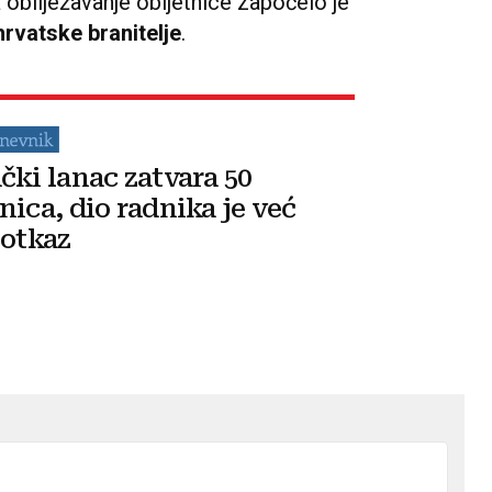
ne doživljava kao neprijatelja,
osim
vatska, Albanija i Kosovo spremaju
teško raditi i graditi normalne i
ustvrdio je.
 smo sposobni, znamo da
aditi mirne i civilizirane odnose
na
učio je predsjednik Milanović,
 i predstavnici veterana, lokalne i
a obilježavanje obljetnice započelo je
hrvatske branitelje
.