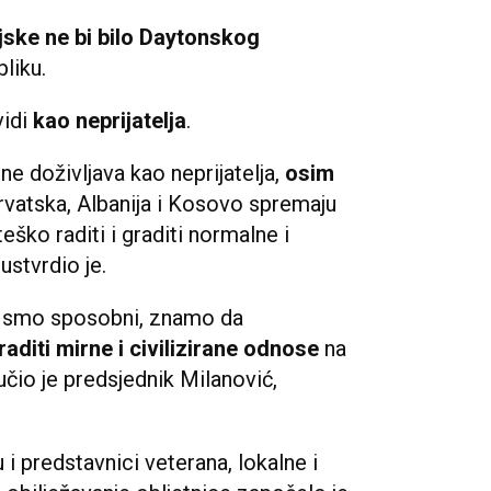
moćna
država
kojom će se upravljati
o je.
ane odnose
istaknuo je važnost stabilnosti i
e na zasluge 3. gardijske
Bosni i Hercegovini 1992
.
godine
.
u i Hercegovinu razbila i njezine
ikada nije bila hrvatska politika,
ske ne bi bilo Daytonskog
liku.
vidi
kao neprijatelja
.