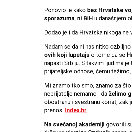
Europska unija biti jedna velika
,
iz nekog velikog centra moći, reka
Želimo graditi mirne i civilizir
Govoreći o regionalnim odnosima, 
suradnje sa susjedima. Podsjetio j
brigade
koja se legalno borila u 
Časno se borila,
ali ne da bi Bosn
dijelove pripojila Hrvatskoj
, to n
napomenuo je.
Ponovio je kako
bez Hrvatske voj
sporazuma
,
ni
BiH
u današnjem ob
Dodao je i da Hrvatska nikoga ne 