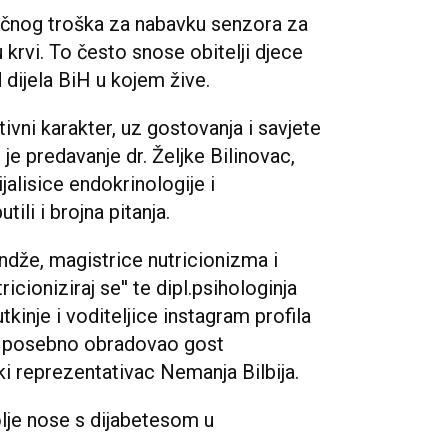
ečnog troška za nabavku senzora za
krvi. To često snose obitelji djece
 dijela BiH u kojem žive.
vni karakter, uz gostovanja i savjete
 je predavanje dr. Željke Bilinovac,
ijalisice endokrinologije i
tili i brojna pitanja.
ndže, magistrice nutricionizma i
icioniziraj se'' te dipl.psihologinja
tkinje i voditeljice instagram profila
 je posebno obradovao gost
i reprezentativac Nemanja Bilbija.
je nose s dijabetesom u