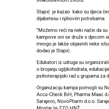
svakodnevnom životu.
Stapić je kazao kako su djeca čes
dijabetesu i njihovim potrebama.
''Možemo reći na neki način da su
kampove oni se druže s djecom ist
mnogo je lakše objasniti neke situa
dodao je Stapić .
Edukatori iz udruga su organiziral
o brojanju ugljikohidrata, edukacij
psihoterapijski rad u grupama za dj
Organizaciju kampa pomogli su No
Accu-Check BiH, Pharma Maac d.o
Sarajevo, NovoPharm d.o.o. Sara
Mostar te ZZO HNŽ.