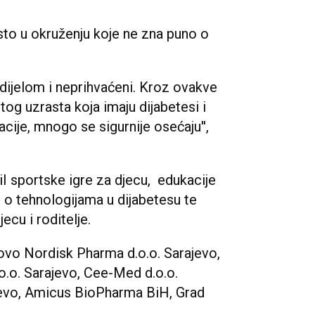
to u okruženju koje ne zna puno o
 dijelom i neprihvaćeni. Kroz ovakve
og uzrasta koja imaju dijabetesi i
cije, mnogo se sigurnije osećaju'',
iiI sportske igre za djecu, edukacije
e o tehnologijama u dijabetesu te
ecu i roditelje.
vo Nordisk Pharma d.o.o. Sarajevo,
.o. Sarajevo, Cee-Med d.o.o.
jevo, Amicus BioPharma BiH, Grad