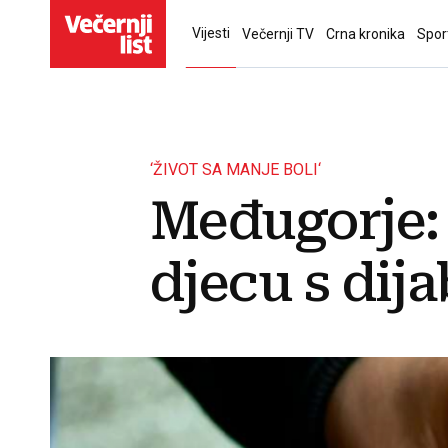
Vijesti
Večernji TV
Crna kronika
Spor
‘ŽIVOT SA MANJE BOLI‘
Međugorje:
djecu s dij