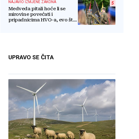
NAJAVIO IZMJENE ZAKONA
5
Medveda pitali hoće li se
mirovine povećati i
pripadnicima HVO-a, evo što
je rekao
UPRAVO SE ČITA