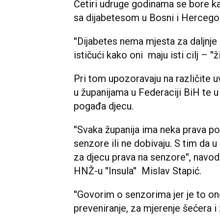
Četiri udruge godinama se bore ka
sa dijabetesom u Bosni i Hercegov
''Dijabetes nema mjesta za daljnj
ističući kako oni maju isti cilj – ''ž
Pri tom upozoravaju na različite uv
u županijama u Federaciji BiH te u
pogađa djecu.
''Svaka županija ima neka prava p
senzore ili ne dobivaju. S tim da u
za djecu prava na senzore'', navod
HNŽ-u ''Insula'' Mislav Stapić.
''Govorim o senzorima jer je to on
preveniranje, za mjerenje šećera i z