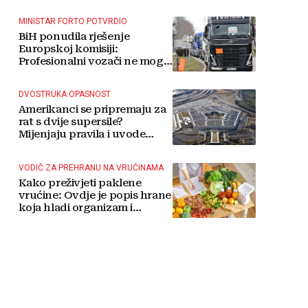
MINISTAR FORTO POTVRDIO
BiH ponudila rješenje
Europskoj komisiji:
Profesionalni vozači ne mogu
više čekati
DVOSTRUKA OPASNOST
Amerikanci se pripremaju za
rat s dvije supersile?
Mijenjaju pravila i uvode
taktičko nuklearno oružje
VODIČ ZA PREHRANU NA VRUĆINAMA
Kako preživjeti paklene
vrućine: Ovdje je popis hrane
koja hladi organizam i
napitaka s kojima si činite
'medvjeđu uslugu'