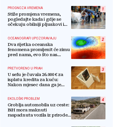
PROGNOZA VREMENA
1
Stiže promjena vremena,
pogledajte kada i gdje se
očekuju obilniji pljuskovi i
grmljavina
OCEANOGRAFI UPOZORAVAJU
2
Dva rijetka oceanska
fenomena promijenit će zimu
pred nama, evo što nas
očekuje
PRETVORENO U PRAH
3
U sefu je čuvala 26.000 € za
isplatu kredita za kuću:
Nakon mjesec dana ga je
otvorila, pozlilo joj je
EKOLOŠKI PROBLEM
4
Groblja automobila uz ceste:
BiH mora maknuti
raspadnuta vozila iz prirode i
pretvoriti ih u resurs