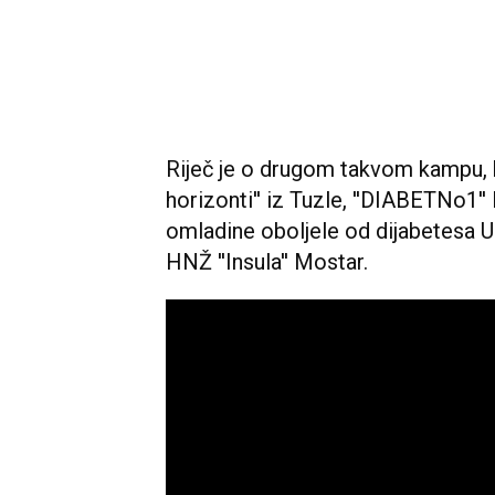
Riječ je o drugom takvom kampu, ko
horizonti'' iz Tuzle, ''DIABETNo1''
omladine oboljele od dijabetesa U
HNŽ ''Insula'' Mostar.