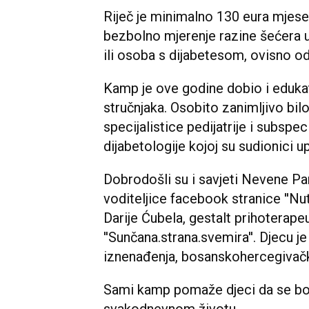
Riječ je minimalno 130 eura mjes
bezbolno mjerenje razine šećera u 
ili osoba s dijabetesom, ovisno od
Kamp je ove godine dobio i edukati
stručnjaka. Osobito zanimljivo bilo
specijalistice pedijatrije i subspec
dijabetologije kojoj su sudionici upu
Dobrodošli su i savjeti Nevene Pa
voditeljice facebook stranice ''Nutr
Darije Ćubela, gestalt prihoterapeu
''Sunčana.strana.svemira''. Djecu
iznenađenja, bosanskohercegivačk
Sami kamp pomaže djeci da se bol