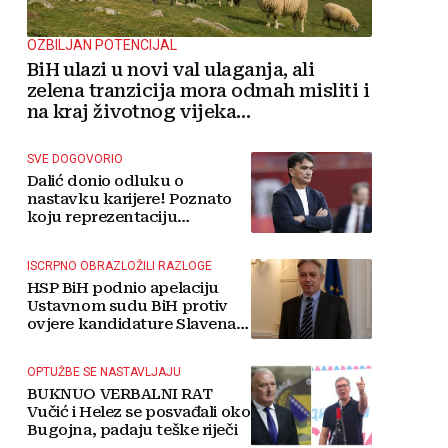
OZBILJAN POTENCIJAL
BiH ulazi u novi val ulaganja, ali
zelena tranzicija mora odmah misliti i
na kraj životnog vijeka
vjetroelektrana
SVE DOGOVORIO
Dalić donio odluku o
nastavku karijere! Poznato
koju reprezentaciju
preuzima
ISCRPNO OBRAZLOŽILI RAZLOGE
HSP BiH podnio apelaciju
Ustavnom sudu BiH protiv
ovjere kandidature Slavena
Kovačevića
OPTUŽBE SE NASTAVLJAJU
BUKNUO VERBALNI RAT
Vučić i Helez se posvađali oko
Bugojna, padaju teške riječi