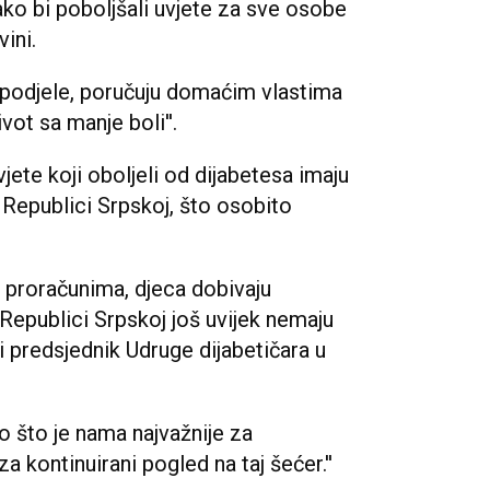
ko bi poboljšali uvjete za sve osobe
ini.
e podjele, poručuju domaćim vlastima
ivot sa manje boli''.
jete koji oboljeli od dijabetesa imaju
 Republici Srpskoj, što osobito
o proračunima, djeca dobivaju
 Republici Srpskoj još uvijek nemaju
i predsjednik Udruge dijabetičara u
o što je nama najvažnije za
a kontinuirani pogled na taj šećer.''