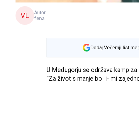
Autor
VL
fena
Dodaj Večernji list me
U Međugorju se održava kamp za d
‘‘Za život s manje bol i- mi zajedno