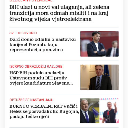
BiH ulazi u novi val ulaganja, ali zelena
tranzicija mora odmah misliti i na kraj
životnog vijeka vjetroelektrana
SVE DOGOVORIO
Dalić donio odluku o nastavku
karijere! Poznato koju
reprezentaciju preuzima
ISCRPNO OBRAZLOŽILI RAZLOGE
HSP BiH podnio apelaciju
Ustavnom sudu BiH protiv
ovjere kandidature Slavena
Kovačevića
OPTUŽBE SE NASTAVLJAJU
BUKNUO VERBALNI RAT Vučić i
Helez se posvađali oko Bugojna,
padaju teške riječi