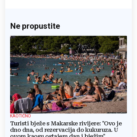
Ne propustite
KAOTIČNO
Turisti bježe s Makarske rivijere: "Ovo je
dno dna, od rezervacija do kukuruza. U
ovom kaosu ostajem dan i bježim"