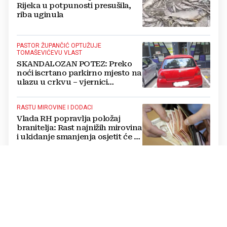
Rijeka u potpunosti presušila,
riba uginula
PASTOR ŽUPANČIĆ OPTUŽUJE
TOMAŠEVIĆEVU VLAST
SKANDALOZAN POTEZ: Preko
noći iscrtano parkirno mjesto na
ulazu u crkvu – vjernici
preskaču preko automobila
RASTU MIROVINE I DODACI
Vlada RH popravlja položaj
branitelja: Rast najnižih mirovina
i ukidanje smanjenja osjetit će se
i u BiH
KRAJ SCHMIDTOVE ERE
Zaokret u odnosima: Vlasti RS-a
prekinule bojkot OHR-a i sastale
se s Crishockom