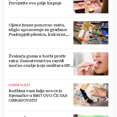
Provjerite ovo prije kupnje
Cijene hrane ponovno rastu,
stiglo upozorenje za građane:
Poskupjeli pšenica, kukuruz,
šećer i biljna ulja
Žvakaća guma u borbi protiv
raka: Znanstvenici su razvili
moćno oružje koje uništava HPV
i bakterije
DOBRA VIJEST
Rodbina vam šalje novce iz
Njemačke u BiH? OVO ĆE VAS
OBRADOVATI!