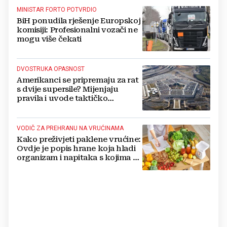
MINISTAR FORTO POTVRDIO
BiH ponudila rješenje Europskoj
komisiji: Profesionalni vozači ne
mogu više čekati
DVOSTRUKA OPASNOST
Amerikanci se pripremaju za rat
s dvije supersile? Mijenjaju
pravila i uvode taktičko
nuklearno oružje
VODIČ ZA PREHRANU NA VRUĆINAMA
Kako preživjeti paklene vrućine:
Ovdje je popis hrane koja hladi
organizam i napitaka s kojima si
činite 'medvjeđu uslugu'