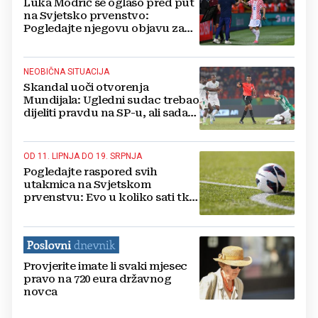
Luka Modrić se oglaso pred put
na Svjetsko prvenstvo:
Pogledajte njegovu objavu za
koju je dobio brojnu podršku
NEOBIČNA SITUACIJA
Skandal uoči otvorenja
Mundijala: Ugledni sudac trebao
dijeliti pravdu na SP-u, ali sada
ne može ući u SAD
OD 11. LIPNJA DO 19. SRPNJA
Pogledajte raspored svih
utakmica na Svjetskom
prvenstvu: Evo u koliko sati tko
igra
Provjerite imate li svaki mjesec
pravo na 720 eura državnog
novca