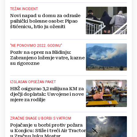
TEŽAK INCIDENT
Novi napad u domu za odrasle
psihički bolesne osobe: Pipao
štićenicu, htio ju oženiti
"NE PONOVIMO 2022. GODINU"
Poziv na oprez na Blidinju:
Zabranjeno loženje vatre, kazne
su rigorozne
IZGLASAN OPSEŽAN PAKET
HBŽ osigurao 3,2 milijuna KM za
dječji doplatak: Usvojene i nove
mjere za rodilje
ZRAČNE SNAGE U BORBI S VATROM
Pojačanje u borbi protiv požara
u Konjicu: Stiže i treći Air Tractor
u Zračnu luku Mostar