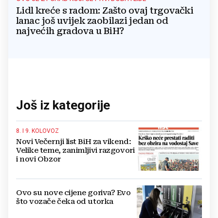
Lidl kreće s radom: Zašto ovaj trgovački
lanac još uvijek zaobilazi jedan od
najvećih gradova u BiH?
Još iz kategorije
8. I 9. KOLOVOZ
Novi Večernji list BiH za vikend:
Velike teme, zanimljivi razgovori
i novi Obzor
Ovo su nove cijene goriva? Evo
što vozače čeka od utorka