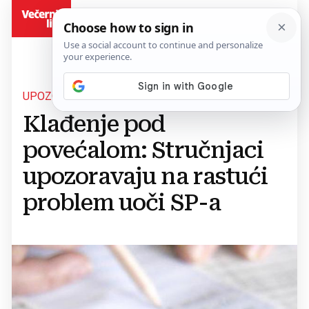
BiH
UPOZORENJE NAVIJAČIMA
Klađenje pod
povećalom: Stručnjaci
upozoravaju na rastući
problem uoči SP-a