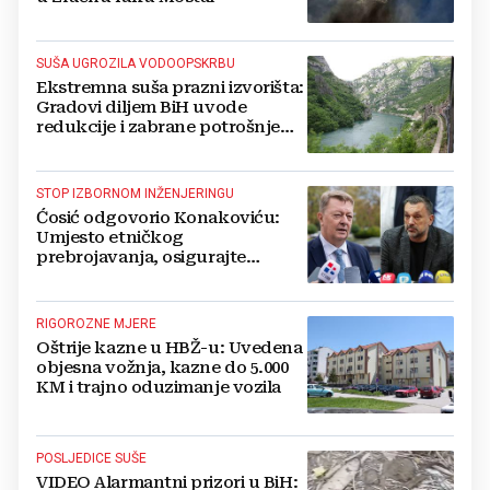
SUŠA UGROZILA VODOOPSKRBU
Ekstremna suša prazni izvorišta:
Gradovi diljem BiH uvode
redukcije i zabrane potrošnje
vode, posebno teško u
Hercegovini
STOP IZBORNOM INŽENJERINGU
Ćosić odgovorio Konakoviću:
Umjesto etničkog
prebrojavanja, osigurajte
stvarnu ravnopravnost Hrvata
RIGOROZNE MJERE
Oštrije kazne u HBŽ-u: Uvedena
objesna vožnja, kazne do 5.000
KM i trajno oduzimanje vozila
POSLJEDICE SUŠE
VIDEO Alarmantni prizori u BiH: