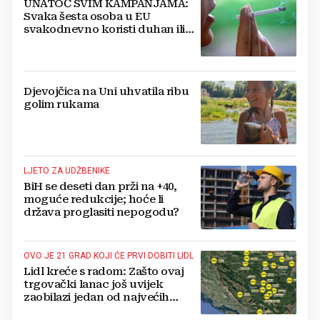
UNATOČ SVIM KAMPANJAMA:
Svaka šesta osoba u EU
svakodnevno koristi duhan ili
srodne proizvode
Djevojčica na Uni uhvatila ribu
golim rukama
LJETO ZA UDŽBENIKE
BiH se deseti dan prži na +40,
moguće redukcije; hoće li
država proglasiti nepogodu?
OVO JE 21 GRAD KOJI ĆE PRVI DOBITI LIDL
Lidl kreće s radom: Zašto ovaj
trgovački lanac još uvijek
zaobilazi jedan od najvećih
gradova u BiH?