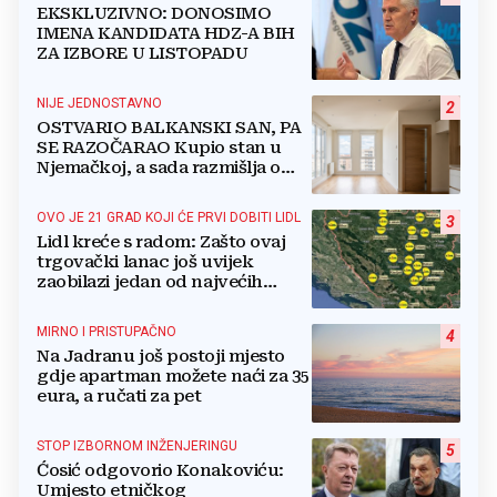
EKSKLUZIVNO: DONOSIMO
IMENA KANDIDATA HDZ-A BIH
ZA IZBORE U LISTOPADU
NIJE JEDNOSTAVNO
2
OSTVARIO BALKANSKI SAN, PA
SE RAZOČARAO Kupio stan u
Njemačkoj, a sada razmišlja o
povratku
OVO JE 21 GRAD KOJI ĆE PRVI DOBITI LIDL
3
Lidl kreće s radom: Zašto ovaj
trgovački lanac još uvijek
zaobilazi jedan od najvećih
gradova u BiH?
MIRNO I PRISTUPAČNO
4
Na Jadranu još postoji mjesto
gdje apartman možete naći za 35
eura, a ručati za pet
STOP IZBORNOM INŽENJERINGU
5
Ćosić odgovorio Konakoviću:
Umjesto etničkog