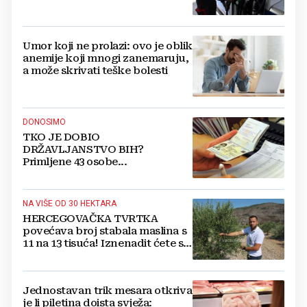
Umor koji ne prolazi: ovo je oblik
anemije koji mnogi zanemaruju,
a može skrivati teške bolesti
DONOSIMO
TKO JE DOBIO
DRŽAVLJANSTVO BIH?
Primljene 43 osobe...
NA VIŠE OD 30 HEKTARA
HERCEGOVAČKA TVRTKA
povećava broj stabala maslina s
11 na 13 tisuća! Iznenadit ćete se
kako ih štite
Jednostavan trik mesara otkriva
je li piletina doista svježa: