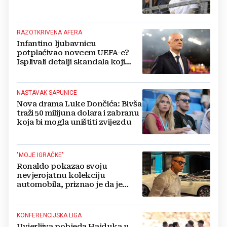
RAZOTKRIVENA AFERA
Infantino ljubavnicu
potplaćivao novcem UEFA-e?
Isplivali detalji skandala koji
potresa FIFA-u
NASTAVAK SAPUNICE
Nova drama Luke Dončića: Bivša
traži 50 milijuna dolara i zabranu
koja bi mogla uništiti zvijezdu
"MOJE IGRAČKE"
Ronaldo pokazao svoju
nevjerojatnu kolekciju
automobila, priznao je da je
prestao brojiti koliko ih ima!
KONFERENCIJSKA LIGA
Uvjerljiva pobjeda Hajduka u