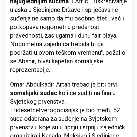
najuglednijim
sucima
u Africi i uskraćivanje
ulaska u Sjedinjene Države i sprječavanje
suđenja ne samo da mu osobno šteti, već i
potkopava nogometnu predanost
pravednosti, zaslugama i duhu fair playa.
Nogometna zajednica trebala bi ga
podržati u ovom teškom vremenu", požalio
se Abshir, bivši kapetan somalijske
reprezentacije.
Omar Abdulkadir Artan trebao je biti prvi
somalijski sudac
koji će suditi na finalu
Svjetskog prvenstva.
Tridesetčetverogodišnjak je bio među 52
suca odabrana za suđenje na Svjetskom
prvenstvu, koje su u lipnju i srpnju zajednički
organizirali Kanada, Meksiko i Sjedinjene