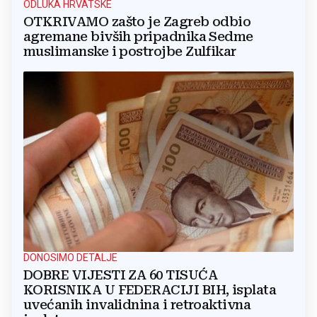
ODLUKA HRVATSKE
OTKRIVAMO zašto je Zagreb odbio
agremane bivših pripadnika Sedme
muslimanske i postrojbe Zulfikar
DONOSIMO DETALJE
DOBRE VIJESTI ZA 60 TISUĆA
KORISNIKA U FEDERACIJI BIH, isplata
uvećanih invalidnina i retroaktivna