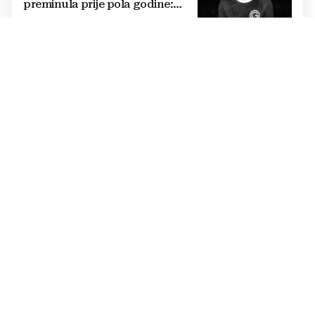
preminula prije pola godine:
'Neka ovaj novi ciklus...'
LIGA MZ GRADA MOSTARA
Avenija, Jasenica i Rudnik prošli
u nokaut fazu
OTKRIO ZAŠTO JE OSTAO U MILANU
Modrić otvorio dušu: 'Moj san se
nije promijenio'
NOVA KONTROVERZA
Znači li ovo konačni kraj za
Infantina? Predsjednik FIFA-e
optužen za ucjenu
OTKRIO DETALJE IZ ŽIVOTA
Ibrahimovićev sin teško se