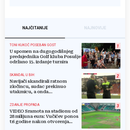
NAJČITANIJE
NAJNOVIJE
TONI KUKOČ POSEBAN GOST
1
U spomen na dugogodišnjeg
predsjednika Golf kluba Posušje
održano 15. izdanje turnira
SKANDAL U BIH:
2
Navijači skandirali ratnom
zločincu, sudac prekinuo
utakmicu, a onda...
ZDANJE PROPADA
3
VIDEO Sramota na stadionu od
28 milijuna eura: Vučićev ponos
tri godine nakon otvorenja
ostao bez trave