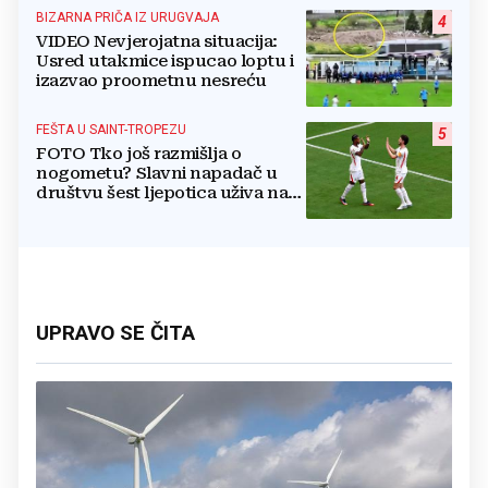
BIZARNA PRIČA IZ URUGVAJA
4
VIDEO Nevjerojatna situacija:
Usred utakmice ispucao loptu i
izazvao proometnu nesreću
FEŠTA U SAINT-TROPEZU
5
FOTO Tko još razmišlja o
nogometu? Slavni napadač u
društvu šest ljepotica uživa na
luksuznoj jahti
UPRAVO SE ČITA