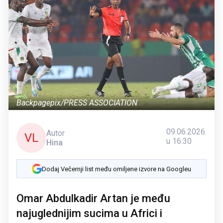
Backpagepix/PRESS ASSOCIATION
09.06.2026.
Autor
VL
u 16:30
Hina
Dodaj Večernji list među omiljene izvore na Googleu
Omar Abdulkadir Artan je među
najuglednijim sucima u Africi i