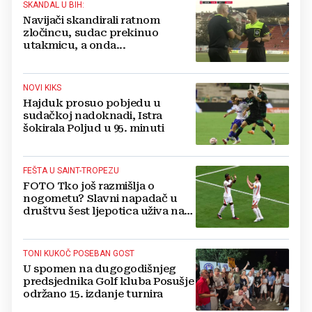
SKANDAL U BIH:
Navijači skandirali ratnom
zločincu, sudac prekinuo
utakmicu, a onda...
NOVI KIKS
Hajduk prosuo pobjedu u
sudačkoj nadoknadi, Istra
šokirala Poljud u 95. minuti
FEŠTA U SAINT-TROPEZU
FOTO Tko još razmišlja o
nogometu? Slavni napadač u
društvu šest ljepotica uživa na
luksuznoj jahti
TONI KUKOČ POSEBAN GOST
U spomen na dugogodišnjeg
predsjednika Golf kluba Posušje
održano 15. izdanje turnira