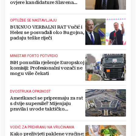
ovjere kandidature Slavena
Kovačevića
OPTUŽBE SE NASTAVLJAJU
BUKNUO VERBALNI RAT Vučić i
Helez se posvađali oko Bugojna,
padaju teške riječi
MINISTAR FORTO POTVRDIO
BiH ponudila rješenje Europskoj
komisiji: Profesionalni vozači ne
mogu više čekati
DVOSTRUKA OPASNOST
Amerikanci se pripremaju za rat
s dvije supersile? Mijenjaju
pravila i uvode taktičko
nuklearno oružje
VODIČ ZA PREHRANU NA VRUĆINAMA
Kako preživjeti paklene vrućine: