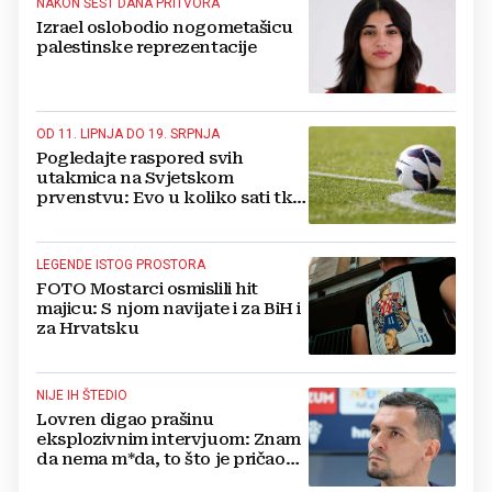
NAKON ŠEST DANA PRITVORA
Izrael oslobodio nogometašicu
palestinske reprezentacije
OD 11. LIPNJA DO 19. SRPNJA
Pogledajte raspored svih
utakmica na Svjetskom
prvenstvu: Evo u koliko sati tko
igra
LEGENDE ISTOG PROSTORA
FOTO Mostarci osmislili hit
majicu: S njom navijate i za BiH i
za Hrvatsku
NIJE IH ŠTEDIO
Lovren digao prašinu
eksplozivnim intervjuom: Znam
da nema m*da, to što je pričao
bilo je odvratno!