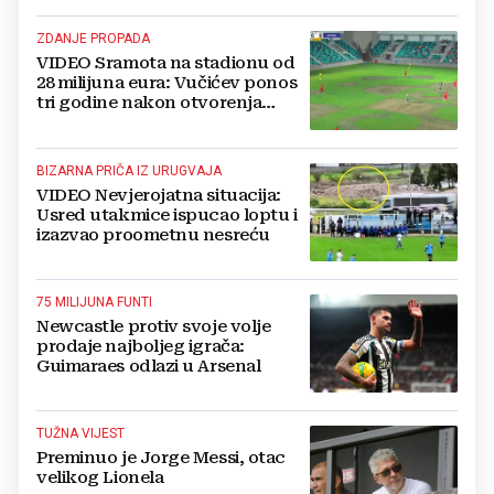
ZDANJE PROPADA
VIDEO Sramota na stadionu od
28 milijuna eura: Vučićev ponos
tri godine nakon otvorenja
ostao bez trave
BIZARNA PRIČA IZ URUGVAJA
VIDEO Nevjerojatna situacija:
Usred utakmice ispucao loptu i
izazvao proometnu nesreću
75 MILIJUNA FUNTI
Newcastle protiv svoje volje
prodaje najboljeg igrača:
Guimaraes odlazi u Arsenal
TUŽNA VIJEST
Preminuo je Jorge Messi, otac
velikog Lionela