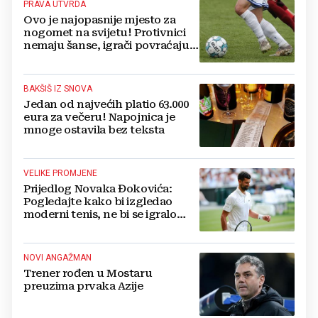
PRAVA UTVRDA
Ovo je najopasnije mjesto za
nogomet na svijetu! Protivnici
nemaju šanse, igrači povraćaju,
bore za zrak...
BAKŠIŠ IZ SNOVA
Jedan od najvećih platio 63.000
eura za večeru! Napojnica je
mnoge ostavila bez teksta
VELIKE PROMJENE
Prijedlog Novaka Đokovića:
Pogledajte kako bi izgledao
moderni tenis, ne bi se igralo
dulje od dva sata
NOVI ANGAŽMAN
Trener rođen u Mostaru
preuzima prvaka Azije