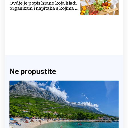
Ovdje je popis hrane koja hladi
organizam i napitaka s kojima si
činite 'medvjeđu uslugu'
Ne propustite