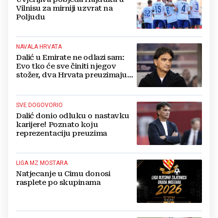
Vilnisu za mirniji uzvrat na
Poljudu
NAVALA HRVATA
Dalić u Emirate ne odlazi sam:
Evo tko će sve činiti njegov
stožer, dva Hrvata preuzimaju
druge ključne funkcije
SVE DOGOVORIO
Dalić donio odluku o nastavku
karijere! Poznato koju
reprezentaciju preuzima
LIGA MZ MOSTARA
Natjecanje u Cimu donosi
rasplete po skupinama