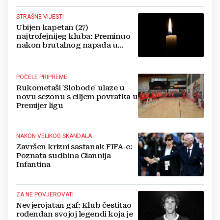
STRAŠNE VIJESTI
Ubijen kapetan (27)
najtrofejnijeg kluba: Preminuo
nakon brutalnog napada u
blizini svoje kuće
POČELE PRIPREME
Rukometaši 'Slobode' ulaze u
novu sezonu s ciljem povratka u
Premijer ligu
NAKON VELIKOG SKANDALA
Završen krizni sastanak FIFA-e:
Poznata sudbina Giannija
Infantina
ZA NE POVJEROVATI
Nevjerojatan gaf: Klub čestitao
rođendan svojoj legendi koja je