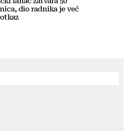
čki lanac zatvara 50
nica, dio radnika je već
 otkaz