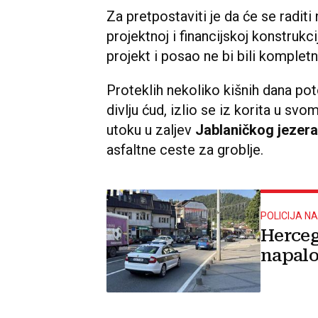
Za pretpostaviti je da će se radit
projektnoj i financijskoj konstrukci
projekt i posao ne bi bili kompletn
Proteklih nekoliko kišnih dana po
divlju ćud, izlio se iz korita u svo
utoku u zaljev
Jablaničkog jezera
asfaltne ceste za groblje.
POLICIJA N
Herceg
napalo