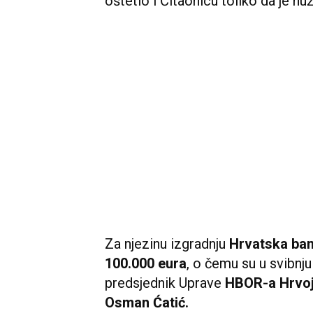
oštetio i Čitaonicu toliko da je nu
Za njezinu izgradnju
Hrvatska ban
100.000 eura
, o čemu su u svibnj
predsjednik Uprave
HBOR-a Hrvoj
Osman Ćatić.