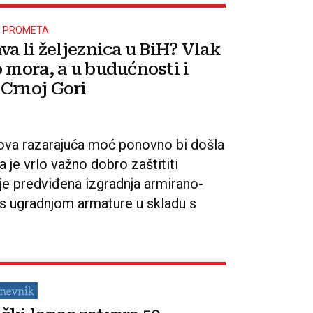
 PROMETA
va li željeznica u BiH? Vlak
o mora, a u budućnosti i
Crnoj Gori
egova razarajuća moć ponovno bi došla
a je vrlo važno dobro zaštititi
 je predviđena izgradnja armirano-
s ugradnjom armature u skladu s