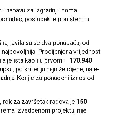
avnu nabavu za izgradnju doma
 ponuđač, postupak je poništen i u
šna, javila su se dva ponuđača, od
 najpovoljnija. Procijenjena vrijednost
a je ista kao i u prvom –
170.940
ku, po kriteriju najniže cijene, na e-
 Gradnja-Konjic za ponuđeni iznos od
, rok za završetak radova je
150
rema izvedbenom projektu, nije