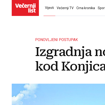
Vijesti
Večernji TV
Crna kronika
Spor
PONOVLJENI POSTUPAK
Izgradnja n
kod Konjic