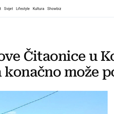
t
Svijet
Lifestyle
Kultura
Showbiz
ove Čitaonice u Ko
a konačno može p