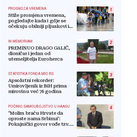
PROGNOZA VREMENA
1
Stiže promjena vremena,
pogledajte kada i gdje se
očekuju obilniji pljuskovi i
grmljavina
IN MEMORIAM
2
PREMINUO DRAGO GALIĆ,
dioničar i jedan od
utemeljitelja Euroherca
STATISTIKA FONDA MIO RS
3
Apsolutni rekorder:
Umirovljenik iz BiH prima
mirovinu već 76 godina
POČINIO SAMOUBOJSTVO U HAAGU
4
"Molim braću Hrvate da
oproste nama Srbima":
Pokajnički govor vođe tzv.
RSK i danas odzvanja na
obljetnicu Oluje