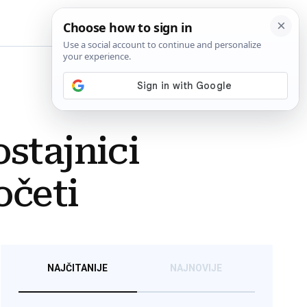
BiH
stajnici
očeti
NAJČITANIJE
NAJNOVIJE