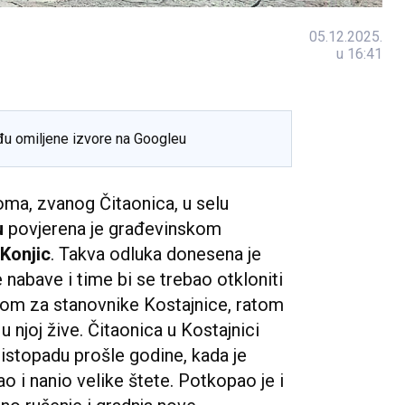
05.12.2025.
u 16:41
đu omiljene izvore na Googleu
ma, zvanog Čitaonica, u selu
u
povjerena je građevinskom
 Konjic
. Takva odluka donesena je
nabave i time bi se trebao otkloniti
om za stanovnike Kostajnice, ratom
u njoj žive. Čitaonica u Kostajnici
listopadu prošle godine, kada je
o i nanio velike štete. Potkopao je i