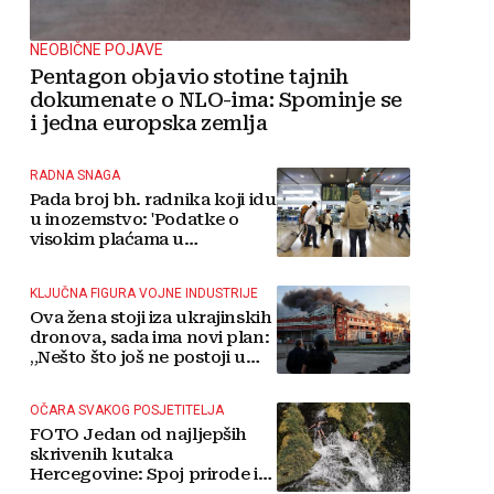
NEOBIČNE POJAVE
Pentagon objavio stotine tajnih
dokumenate o NLO-ima: Spominje se
i jedna europska zemlja
RADNA SNAGA
Pada broj bh. radnika koji idu
u inozemstvo: 'Podatke o
visokim plaćama u
Njemačkoj treba gledati s
rezervom'
KLJUČNA FIGURA VOJNE INDUSTRIJE
Ova žena stoji iza ukrajinskih
dronova, sada ima novi plan:
„Nešto što još ne postoji u
svijetu“
OČARA SVAKOG POSJETITELJA
FOTO Jedan od najljepših
skrivenih kutaka
Hercegovine: Spoj prirode i