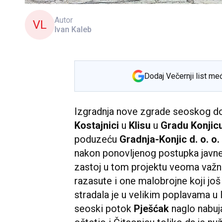
Autor
VL
Ivan Kaleb
Dodaj Večernji list me
Izgradnja nove zgrade seoskog do
Kostajnici
u
Klisu
u
Gradu Konjic
poduzeću
Gradnja-Konjic d. o. o.
nakon ponovljenog postupka javne 
zastoj u tom projektu veoma važn
razasute i one malobrojne koji još 
stradala je u velikim poplavama u 
seoski potok
Pješćak
naglo nabuja