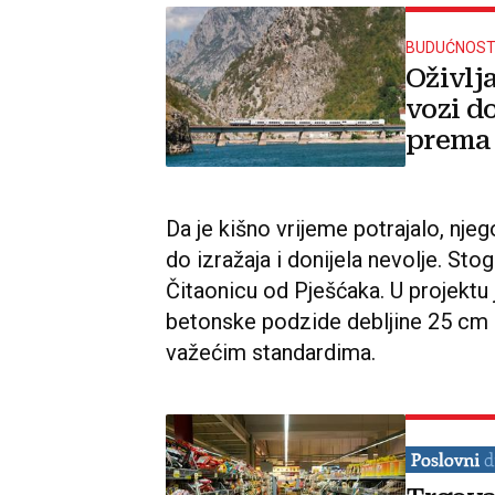
BUDUĆNOST
Oživlja
vozi d
prema 
Da je kišno vrijeme potrajalo, nj
do izražaja i donijela nevolje. Stog
Čitaonicu od Pješćaka. U projektu
betonske podzide debljine 25 cm 
važećim standardima.