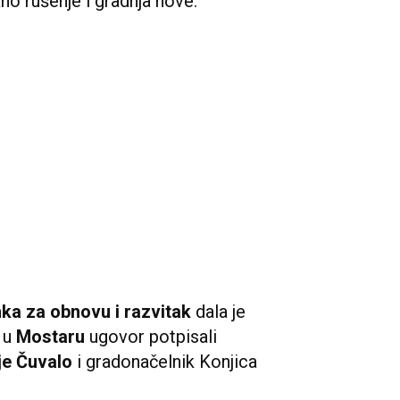
žno rušenje i gradnja nove.
ka za obnovu i razvitak
dala je
u u
Mostaru
ugovor potpisali
e Čuvalo
i gradonačelnik Konjica