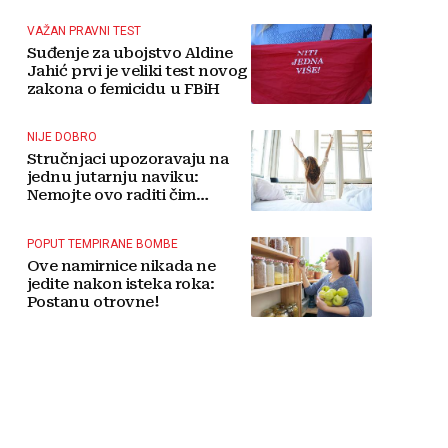
tradicije čini Koćušu
jedinstvenom destinacijom
VAŽAN PRAVNI TEST
Suđenje za ubojstvo Aldine
Jahić prvi je veliki test novog
zakona o femicidu u FBiH
NIJE DOBRO
Stručnjaci upozoravaju na
jednu jutarnju naviku:
Nemojte ovo raditi čim
ustanete
POPUT TEMPIRANE BOMBE
Ove namirnice nikada ne
jedite nakon isteka roka:
Postanu otrovne!