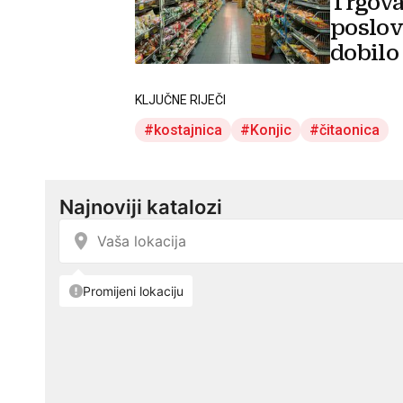
Trgova
poslov
dobilo
KLJUČNE RIJEČI
kostajnica
Konjic
čitaonica