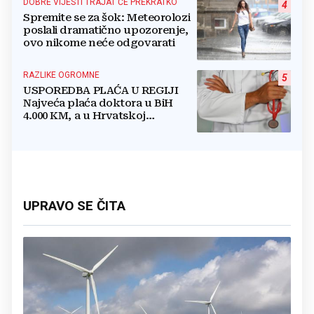
DOBRE VIJESTI TRAJAT ĆE PREKRATKO
4
Spremite se za šok: Meteorolozi
poslali dramatično upozorenje,
ovo nikome neće odgovarati
RAZLIKE OGROMNE
5
USPOREDBA PLAĆA U REGIJI
Najveća plaća doktora u BiH
4.000 KM, a u Hrvatskoj
najmanja 3.000 eura
UPRAVO SE ČITA