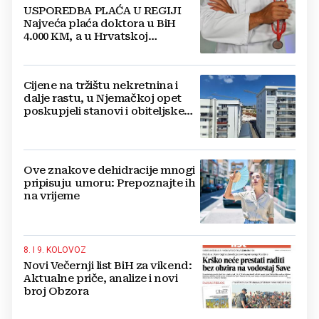
USPOREDBA PLAĆA U REGIJI
Najveća plaća doktora u BiH
4.000 KM, a u Hrvatskoj
najmanja 3.000 eura
Cijene na tržištu nekretnina i
dalje rastu, u Njemačkoj opet
poskupjeli stanovi i obiteljske
kuće
Ove znakove dehidracije mnogi
pripisuju umoru: Prepoznajte ih
na vrijeme
8. I 9. KOLOVOZ
Novi Večernji list BiH za vikend:
Aktualne priče, analize i novi
broj Obzora