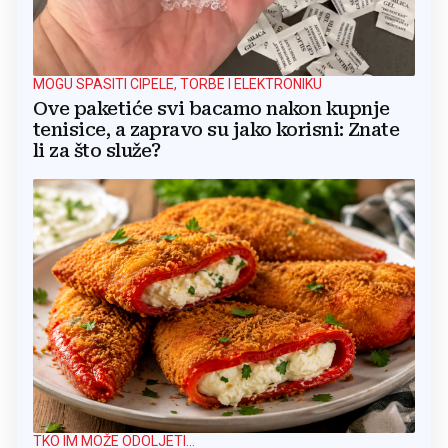
MOGU SPASITI CIPELE, TORBE I ELEKTRONIKU
Ove paketiće svi bacamo nakon kupnje
tenisice, a zapravo su jako korisni: Znate
li za što služe?
TKO IM MOŽE ODOLJETI...