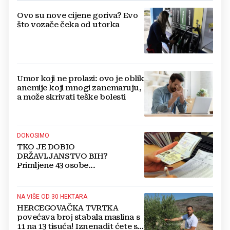
Ovo su nove cijene goriva? Evo
što vozače čeka od utorka
Umor koji ne prolazi: ovo je oblik
anemije koji mnogi zanemaruju,
a može skrivati teške bolesti
DONOSIMO
TKO JE DOBIO
DRŽAVLJANSTVO BIH?
Primljene 43 osobe...
NA VIŠE OD 30 HEKTARA
HERCEGOVAČKA TVRTKA
povećava broj stabala maslina s
11 na 13 tisuća! Iznenadit ćete se