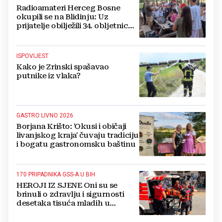
Radioamateri Herceg Bosne
okupili se na Blidinju: Uz
prijatelje obilježili 34. obljetnicu
osnutka
ISPOVIJEST
Kako je Zrinski spašavao
putnike iz vlaka?
GASTRO LIVNO 2026
Borjana Krišto: 'Okusi i običaji
livanjskog kraja' čuvaju tradiciju
i bogatu gastronomsku baštinu
170 PRIPADNIKA GSS-A U BIH
HEROJI IZ SJENE Oni su se
brinuli o zdravlju i sigurnosti
desetaka tisuća mladih u
Međugorju. DONOSIMO
FOTOGRAFIJE