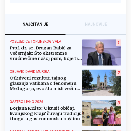
NAJČITANIJE
NAJNOVIJE
POSLJEDICE TOPLINSKOG VALA
1
Prof. dr. sc. Dragan Babić za
Večernjak: Što ekstremne
vrućine čine našoj psihi, koje tri
namirnice trebamo jesti, kako se
boriti...
OBJAVIO DAVID MURGIA
2
Otkriveni rezultati tajnog
glasanja Vatikana o fenomenu
Međugorja, evo što misli većina
crkevnih dužnosnika
GASTRO LIVNO 2026
3
Borjana Krišto: 'Okusi i običaji
livanjskog kraja' čuvaju tradiciju
i bogatu gastronomsku baštinu