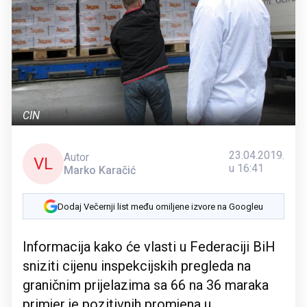
CIN
23.04.2019.
Autor
VL
u 16:41
Marko Karačić
Dodaj Večernji list među omiljene izvore na Googleu
Informacija kako će vlasti u Federaciji BiH
sniziti cijenu inspekcijskih pregleda na
graničnim prijelazima sa 66 na 36 maraka
primjer je pozitivnih promjena u