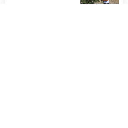
kako ih štite
Jednostavan trik mesara otkriva
je li piletina doista svježa:
Provjerite ovo prije kupnje
Cijene hrane ponovno rastu,
stiglo upozorenje za građane:
Poskupjeli pšenica, kukuruz,
šećer i biljna ulja
Žvakaća guma u borbi protiv
raka: Znanstvenici su razvili
moćno oružje koje uništava HPV
i bakterije
DOBRA VIJEST
Rodbina vam šalje novce iz