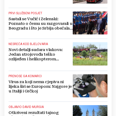
Tractori pomogli u gašenju
PRVI SLUŽBENI POSJET
Sastali se Vučić i Zelenski:
Poznato o čemu su razgovarali u
Beogradu i što je Srbija obećala
Ukrajini
NESREĆA KOD BJELOVARA
Novi detalji sudara vlakova:
Jedan strojovođa teško
ozlijeđen i helikopterom
prebačen na Rebro, drugi u
velikom šoku
PRENOSE GA KOMARCI
Virus za koji nema cjepiva ni
lijeka širi se Europom: Najgore je
u Italiji i Grčkoj
OBJAVIO DAVID MURGIA
Otkriveni rezultati tajnog