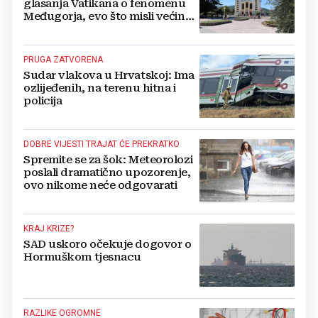
glasanja Vatikana o fenomenu
Međugorja, evo što misli većina
crkevnih dužnosnika
PRUGA ZATVORENA
Sudar vlakova u Hrvatskoj: Ima
ozlijeđenih, na terenu hitna i
policija
DOBRE VIJESTI TRAJAT ĆE PREKRATKO
Spremite se za šok: Meteorolozi
poslali dramatično upozorenje,
ovo nikome neće odgovarati
KRAJ KRIZE?
SAD uskoro očekuje dogovor o
Hormuškom tjesnacu
RAZLIKE OGROMNE