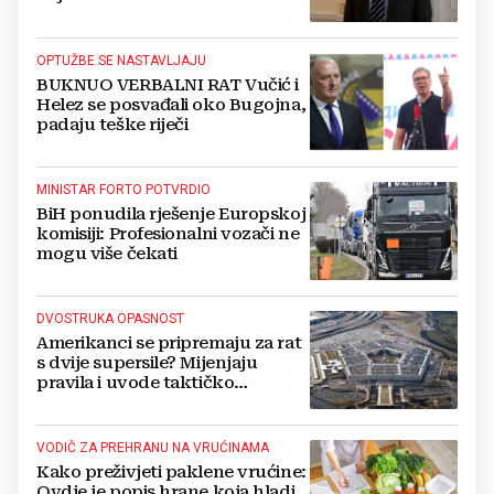
Kovačevića
OPTUŽBE SE NASTAVLJAJU
BUKNUO VERBALNI RAT Vučić i
Helez se posvađali oko Bugojna,
padaju teške riječi
MINISTAR FORTO POTVRDIO
BiH ponudila rješenje Europskoj
komisiji: Profesionalni vozači ne
mogu više čekati
DVOSTRUKA OPASNOST
Amerikanci se pripremaju za rat
s dvije supersile? Mijenjaju
pravila i uvode taktičko
nuklearno oružje
VODIČ ZA PREHRANU NA VRUĆINAMA
Kako preživjeti paklene vrućine:
Ovdje je popis hrane koja hladi