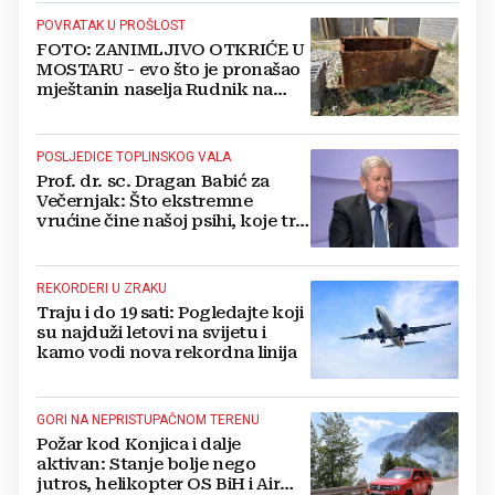
POVRATAK U PROŠLOST
FOTO: ZANIMLJIVO OTKRIĆE U
MOSTARU - evo što je pronašao
mještanin naselja Rudnik na
svome imanju
POSLJEDICE TOPLINSKOG VALA
Prof. dr. sc. Dragan Babić za
Večernjak: Što ekstremne
vrućine čine našoj psihi, koje tri
namirnice trebamo jesti, kako se
boriti...
REKORDERI U ZRAKU
Traju i do 19 sati: Pogledajte koji
su najduži letovi na svijetu i
kamo vodi nova rekordna linija
GORI NA NEPRISTUPAČNOM TERENU
Požar kod Konjica i dalje
aktivan: Stanje bolje nego
jutros, helikopter OS BiH i Air