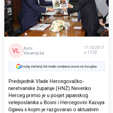
11.10.2017.
Autor
VL
u 17:02
Vecernji.ba
Dodaj Večernji list među omiljene izvore na Googleu
Predsjednik Vlade Hercegovačko-
neretvanske županije (HNŽ) Nevenko
Herceg primio je u posjet japanskog
veleposlanika u Bosni i Hercegovini Kazuya
Ogawu s kojim je razgovarao o aktualnim