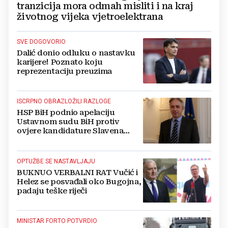
tranzicija mora odmah misliti i na kraj
životnog vijeka vjetroelektrana
SVE DOGOVORIO
Dalić donio odluku o nastavku
karijere! Poznato koju
reprezentaciju preuzima
ISCRPNO OBRAZLOŽILI RAZLOGE
HSP BiH podnio apelaciju
Ustavnom sudu BiH protiv
ovjere kandidature Slavena
Kovačevića
OPTUŽBE SE NASTAVLJAJU
BUKNUO VERBALNI RAT Vučić i
Helez se posvađali oko Bugojna,
padaju teške riječi
MINISTAR FORTO POTVRDIO