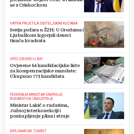
se s Crishockom
VATRA PRIJETILA OBITELJSKIM KUĆAMA
Serija požara u ŽZH: U Grudama i
Ljubuškom izgorjeli deseci
tisuća kvadrata
OPĆI IZBOREI U BIH
Ovjerene 64 kandidacijske liste
za kompenzacijske mandate:
Ukupuno 773 kandidata
FEDERALNI MINISTAR ENERGIJE,
RUDARSTVA I INDUSTRIJE
Ministar Lakić o rudarima,
Južnoj interkonekciji i
poskupljenju plina i struje
DIPLOMATSKI ZOKRET