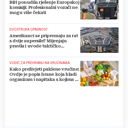
BiH ponudila rješenje Europskoj
komisiji: Profesionalni vozači ne
mogu više čekati
DVOSTRUKA OPASNOST
Amerikanci se pripremaju za rat
s dvije supersile? Mijenjaju
pravila i uvode taktičko
nuklearno oružje
VODIČ ZA PREHRANU NA VRUĆINAMA
Kako preživjeti paklene vrućine:
Ovdje je popis hrane koja hladi
organizam i napitaka s kojima si
činite 'medvjeđu uslugu'