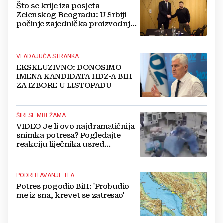
Što se krije iza posjeta
Zelenskog Beogradu: U Srbiji
počinje zajednička proizvodnja
oružja i dronova za Ukrajinu?
VLADAJUĆA STRANKA
EKSKLUZIVNO: DONOSIMO
IMENA KANDIDATA HDZ-A BIH
ZA IZBORE U LISTOPADU
ŠIRI SE MREŽAMA
VIDEO Je li ovo najdramatičnija
snimka potresa? Pogledajte
reakciju liječnika usred
operacije
PODRHTAVANJE TLA
Potres pogodio BiH: 'Probudio
me iz sna, krevet se zatresao'