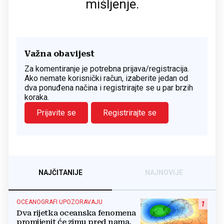
mišljenje.
Važna obavijest
Za komentiranje je potrebna prijava/registracija.
Ako nemate korisnički račun, izaberite jedan od
dva ponuđena načina i registrirajte se u par brzih
koraka.
Prijavite se
Registrirajte se
NAJČITANIJE
NAJNOVIJE
OCEANOGRAFI UPOZORAVAJU
1
Dva rijetka oceanska fenomena
promijenit će zimu pred nama,