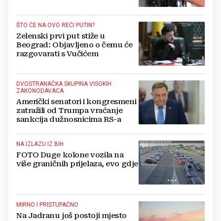
ŠTO ĆE NA OVO REĆI PUTIN?
Zelenski prvi put stiže u
Beograd: Objavljeno o čemu će
razgovarati s Vučićem
DVOSTRANAČKA SKUPINA VISOKIH
ZAKONODAVACA
Američki senatori i kongresmeni
zatražili od Trumpa vraćanje
sankcija dužnosnicima RS-a
NA IZLAZU IZ BIH
FOTO Duge kolone vozila na
više graničnih prijelaza, evo gdje
MIRNO I PRISTUPAČNO
Na Jadranu još postoji mjesto