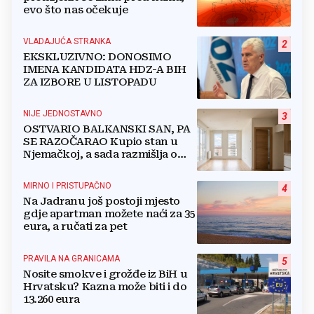
evo što nas očekuje
VLADAJUĆA STRANKA
2
EKSKLUZIVNO: DONOSIMO
IMENA KANDIDATA HDZ-A BIH
ZA IZBORE U LISTOPADU
NIJE JEDNOSTAVNO
3
OSTVARIO BALKANSKI SAN, PA
SE RAZOČARAO Kupio stan u
Njemačkoj, a sada razmišlja o
povratku
MIRNO I PRISTUPAČNO
4
Na Jadranu još postoji mjesto
gdje apartman možete naći za 35
eura, a ručati za pet
PRAVILA NA GRANICAMA
5
Nosite smokve i grožđe iz BiH u
Hrvatsku? Kazna može biti i do
13.260 eura