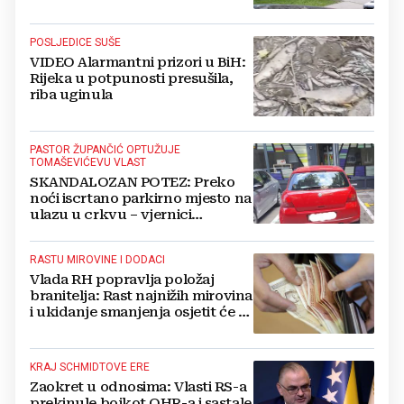
POSLJEDICE SUŠE
VIDEO Alarmantni prizori u BiH:
Rijeka u potpunosti presušila,
riba uginula
PASTOR ŽUPANČIĆ OPTUŽUJE
TOMAŠEVIĆEVU VLAST
SKANDALOZAN POTEZ: Preko
noći iscrtano parkirno mjesto na
ulazu u crkvu – vjernici
preskaču preko automobila
RASTU MIROVINE I DODACI
Vlada RH popravlja položaj
branitelja: Rast najnižih mirovina
i ukidanje smanjenja osjetit će se
i u BiH
KRAJ SCHMIDTOVE ERE
Zaokret u odnosima: Vlasti RS-a
prekinule bojkot OHR-a i sastale