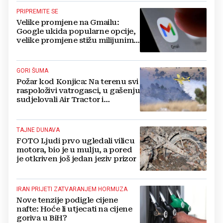
PRIPREMITE SE
Velike promjene na Gmailu:
Google ukida popularne opcije,
velike promjene stižu milijunima
korisnika
GORI ŠUMA
Požar kod Konjica: Na terenu svi
raspoloživi vatrogasci, u gašenju
sudjelovali Air Tractor i
helikopter
TAJNE DUNAVA
FOTO Ljudi prvo ugledali vilicu
motora, bio je u mulju, a pored
je otkriven još jedan jeziv prizor
IRAN PRIJETI ZATVARANJEM HORMUZA
Nove tenzije podigle cijene
nafte: Hoće li utjecati na cijene
goriva u BiH?