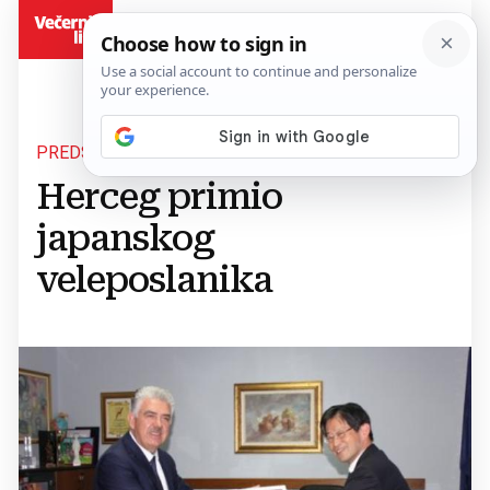
BiH
PREDSJEDNIK VLADE HNŽ
Herceg primio
japanskog
veleposlanika