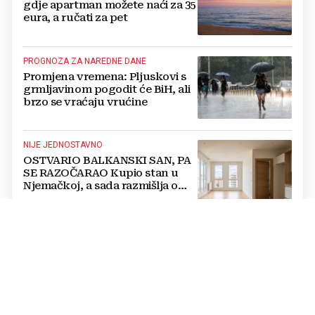
gdje apartman možete naći za 35
eura, a ručati za pet
PROGNOZA ZA NAREDNE DANE
Promjena vremena: Pljuskovi s
grmljavinom pogodit će BiH, ali
brzo se vraćaju vrućine
NIJE JEDNOSTAVNO
OSTVARIO BALKANSKI SAN, PA
SE RAZOČARAO Kupio stan u
Njemačkoj, a sada razmišlja o
povratku
KRATKI PREDAH
BiH će se nakratko rashladiti, a
onda ponovno postaje
'PRŽIONICA': Stiže novi afrički val
TISKANO IZDANJE, 7. KOLOVOZA