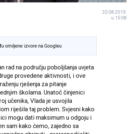
20.08.2019.
u 15:08
đu omiljene izvore na Googleu
an rad na području poboljšanja uvjeta
 druge provedene aktivnosti, i ove
raženju rješenja za pitanje
ednjim školama. Unatoč činjenici
j učenika, Vlada je usvojila
om riješila taj problem. Svjesni kako
nici mogu dati maksimum u odgoju i
eren sam kako ćemo, zajedno sa