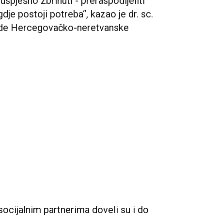
uspješno zbrinuti - preraspodijeliti
dje postoji potreba“, kazao je dr. sc.
ade Hercegovačko-neretvanske
socijalnim partnerima doveli su i do