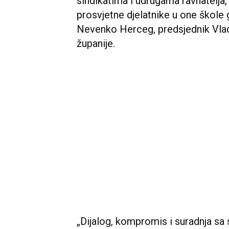
sindikatima i udrugama ravnatelja, 
prosvjetne djelatnike u one škole g
Nevenko Herceg, predsjednik Vl
županije.
„Dijalog, kompromis i suradnja sa 