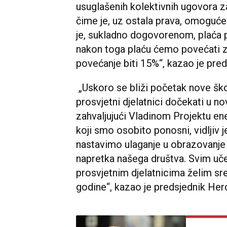
usuglašenih kolektivnih ugovora 
čime je, uz ostala prava, omoguće
je, sukladno dogovorenom, plaća 
nakon toga plaću ćemo povećati z
povećanje biti 15%“, kazao je pre
„Uskoro se bliži početak nove škol
prosvjetni djelatnici dočekati u
zahvaljujući Vladinom Projektu ene
koji smo osobito ponosni, vidljiv 
nastavimo ulaganje u obrazovanje 
napretka našega društva. Svim uč
prosvjetnim djelatnicima želim sr
godine“, kazao je predsjednik Her