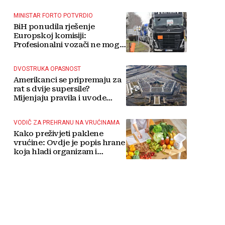
MINISTAR FORTO POTVRDIO
BiH ponudila rješenje
Europskoj komisiji:
Profesionalni vozači ne mogu
više čekati
DVOSTRUKA OPASNOST
Amerikanci se pripremaju za
rat s dvije supersile?
Mijenjaju pravila i uvode
taktičko nuklearno oružje
VODIČ ZA PREHRANU NA VRUĆINAMA
Kako preživjeti paklene
vrućine: Ovdje je popis hrane
koja hladi organizam i
napitaka s kojima si činite
'medvjeđu uslugu'