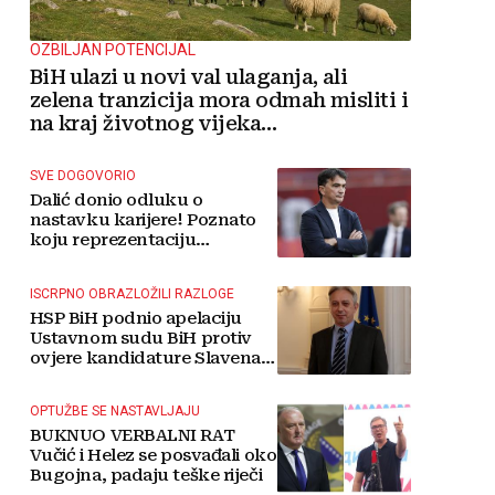
OZBILJAN POTENCIJAL
BiH ulazi u novi val ulaganja, ali
zelena tranzicija mora odmah misliti i
na kraj životnog vijeka
vjetroelektrana
SVE DOGOVORIO
Dalić donio odluku o
nastavku karijere! Poznato
koju reprezentaciju
preuzima
ISCRPNO OBRAZLOŽILI RAZLOGE
HSP BiH podnio apelaciju
Ustavnom sudu BiH protiv
ovjere kandidature Slavena
Kovačevića
OPTUŽBE SE NASTAVLJAJU
BUKNUO VERBALNI RAT
Vučić i Helez se posvađali oko
Bugojna, padaju teške riječi