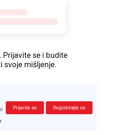
rijavite se i budite
ti svoje mišljenje.
Prijavite se
Registrirajte se
ki
.