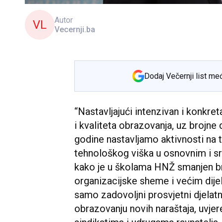
Autor
VL
Vecernji.ba
Dodaj Večernji list me
“Nastavljajući intenzivan i konkret
i kvaliteta obrazovanja, uz brojne
godine nastavljamo aktivnosti na t
tehnološkog viška u osnovnim i sr
kako je u školama HNŽ smanjen bro
organizacijske sheme i većim dijel
samo zadovoljni prosvjetni djelat
obrazovanju novih naraštaja, uvj