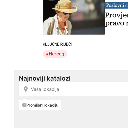
Provje
pravo 
KLJUČNE RIJEČI
Herceg