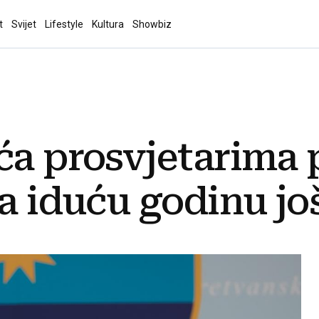
t
Svijet
Lifestyle
Kultura
Showbiz
ća prosvjetarima
a iduću godinu još