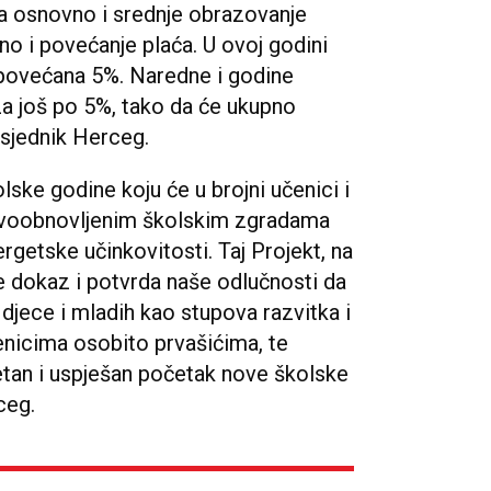
za osnovno i srednje obrazovanje
no i povećanje plaća. U ovoj godini
povećana 5%. Naredne i godine
a još po 5%, tako da će ukupno
dsjednik Herceg.
ske godine koju će u brojni učenici i
 novoobnovljenim školskim zgradama
rgetske učinkovitosti. Taj Projekt, na
je dokaz i potvrda naše odlučnosti da
djece i mladih kao stupova razvitka i
enicima osobito prvašićima, te
etan i uspješan početak nove školske
ceg.