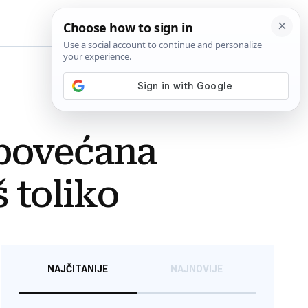
BiH
 povećana
 toliko
NAJČITANIJE
NAJNOVIJE