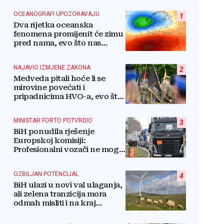
OCEANOGRAFI UPOZORAVAJU
1
Dva rijetka oceanska
fenomena promijenit će zimu
pred nama, evo što nas
očekuje
NAJAVIO IZMJENE ZAKONA
2
Medveda pitali hoće li se
mirovine povećati i
pripadnicima HVO-a, evo što
je rekao
MINISTAR FORTO POTVRDIO
3
BiH ponudila rješenje
Europskoj komisiji:
Profesionalni vozači ne mogu
više čekati
OZBILJAN POTENCIJAL
4
BiH ulazi u novi val ulaganja,
ali zelena tranzicija mora
odmah misliti i na kraj
životnog vijeka
vjetroelektrana