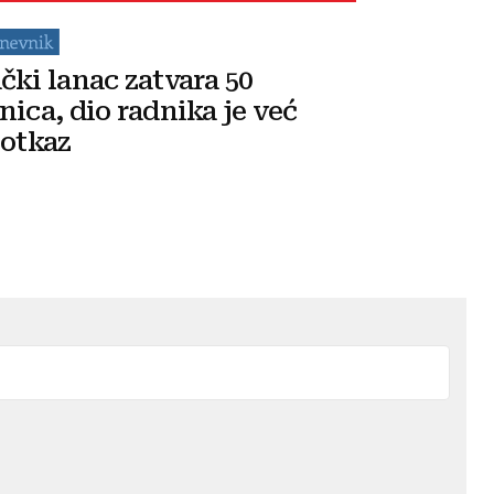
čki lanac zatvara 50
nica, dio radnika je već
 otkaz