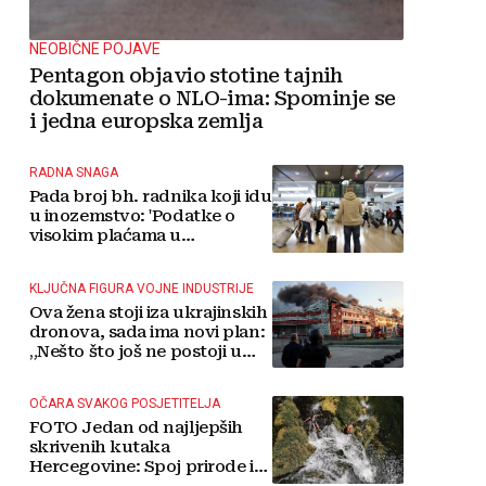
NEOBIČNE POJAVE
Pentagon objavio stotine tajnih
dokumenate o NLO-ima: Spominje se
i jedna europska zemlja
RADNA SNAGA
Pada broj bh. radnika koji idu
u inozemstvo: 'Podatke o
visokim plaćama u
Njemačkoj treba gledati s
rezervom'
KLJUČNA FIGURA VOJNE INDUSTRIJE
Ova žena stoji iza ukrajinskih
dronova, sada ima novi plan:
„Nešto što još ne postoji u
svijetu“
OČARA SVAKOG POSJETITELJA
FOTO Jedan od najljepših
skrivenih kutaka
Hercegovine: Spoj prirode i