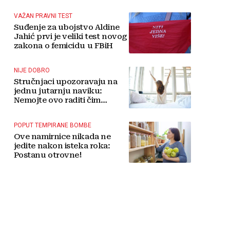
tradicije čini Koćušu
jedinstvenom destinacijom
VAŽAN PRAVNI TEST
Suđenje za ubojstvo Aldine
Jahić prvi je veliki test novog
zakona o femicidu u FBiH
NIJE DOBRO
Stručnjaci upozoravaju na
jednu jutarnju naviku:
Nemojte ovo raditi čim
ustanete
POPUT TEMPIRANE BOMBE
Ove namirnice nikada ne
jedite nakon isteka roka:
Postanu otrovne!