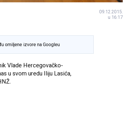
09.12.2015.
u 16:17
đu omiljene izvore na Googleu
dnik Vlade Hercegovačko-
as u svom uredu Iliju Lasića,
 HNŽ.