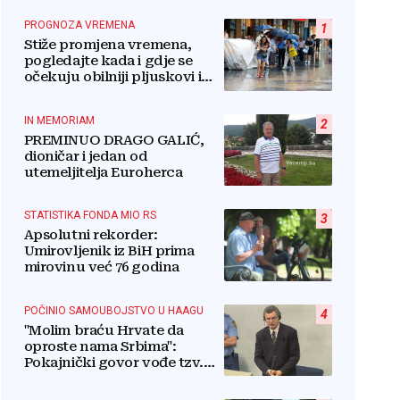
PROGNOZA VREMENA
1
Stiže promjena vremena,
pogledajte kada i gdje se
očekuju obilniji pljuskovi i
grmljavina
IN MEMORIAM
2
PREMINUO DRAGO GALIĆ,
dioničar i jedan od
utemeljitelja Euroherca
STATISTIKA FONDA MIO RS
3
Apsolutni rekorder:
Umirovljenik iz BiH prima
mirovinu već 76 godina
POČINIO SAMOUBOJSTVO U HAAGU
4
"Molim braću Hrvate da
oproste nama Srbima":
Pokajnički govor vođe tzv.
RSK i danas odzvanja na
obljetnicu Oluje