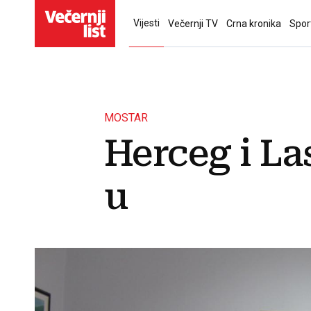
Vijesti
Večernji TV
Crna kronika
Spor
MOSTAR
Herceg i La
u