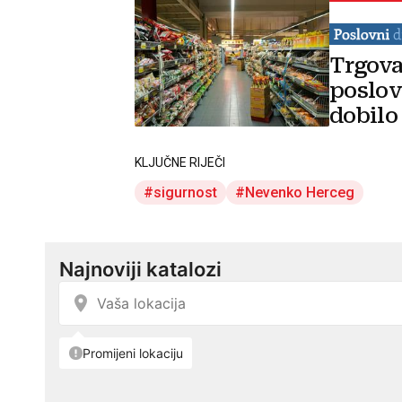
Trgova
poslov
dobilo
KLJUČNE RIJEČI
sigurnost
Nevenko Herceg