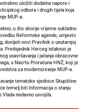
 potrebno uložiti dodatne napore i
licijskog odbora i drugih tijela koja
anje MUP-a.
ebno, u što skorije vrijeme sukladno
rovedbu Reformske agende, umjesto
 donijeti novi Pravilnik o unutarnjoj
-a. Predsjednik Herceg istaknuo je
lnog usavršavanja i jačanja obrazovne
snaga, u Nacrtu Proračuna HNŽ, koji je
a sredstva za moderniziranje MUP-a.
žavanje tematske sjednice Skupštine
će temelj biti Informacija o stanju
e Vlada nedavno usvojila.