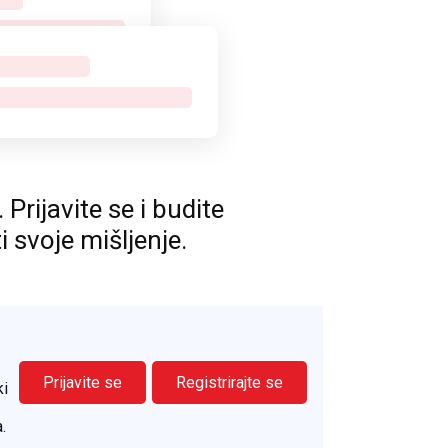
rijavite se i budite
ti svoje mišljenje.
Prijavite se
Registrirajte se
ki
.