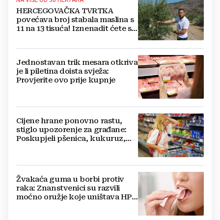
HERCEGOVAČKA TVRTKA
povećava broj stabala maslina s
11 na 13 tisuća! Iznenadit ćete se
kako ih štite
Jednostavan trik mesara otkriva
je li piletina doista svježa:
Provjerite ovo prije kupnje
Cijene hrane ponovno rastu,
stiglo upozorenje za građane:
Poskupjeli pšenica, kukuruz,
šećer i biljna ulja
Žvakaća guma u borbi protiv
raka: Znanstvenici su razvili
moćno oružje koje uništava HPV
i bakterije