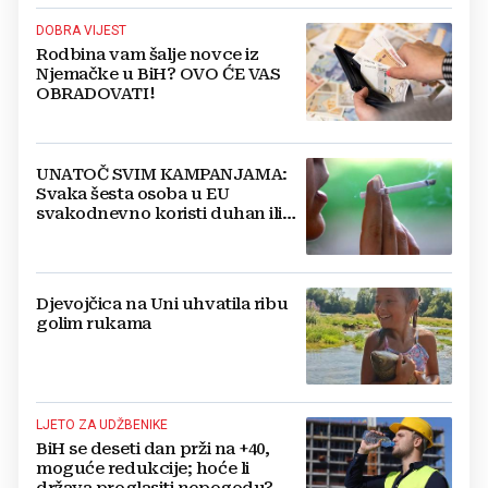
DOBRA VIJEST
Rodbina vam šalje novce iz
Njemačke u BiH? OVO ĆE VAS
OBRADOVATI!
UNATOČ SVIM KAMPANJAMA:
Svaka šesta osoba u EU
svakodnevno koristi duhan ili
srodne proizvode
Djevojčica na Uni uhvatila ribu
golim rukama
LJETO ZA UDŽBENIKE
BiH se deseti dan prži na +40,
moguće redukcije; hoće li
država proglasiti nepogodu?