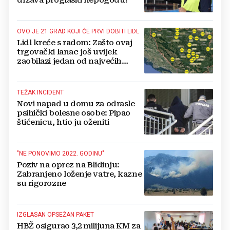
OVO JE 21 GRAD KOJI ĆE PRVI DOBITI LIDL
Lidl kreće s radom: Zašto ovaj
trgovački lanac još uvijek
zaobilazi jedan od najvećih
gradova u BiH?
TEŽAK INCIDENT
Novi napad u domu za odrasle
psihički bolesne osobe: Pipao
štićenicu, htio ju oženiti
"NE PONOVIMO 2022. GODINU"
Poziv na oprez na Blidinju:
Zabranjeno loženje vatre, kazne
su rigorozne
IZGLASAN OPSEŽAN PAKET
HBŽ osigurao 3,2 milijuna KM za