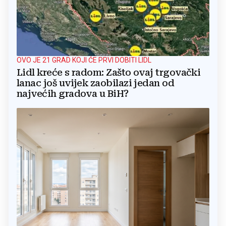
OVO JE 21 GRAD KOJI ĆE PRVI DOBITI LIDL
Lidl kreće s radom: Zašto ovaj trgovački
lanac još uvijek zaobilazi jedan od
najvećih gradova u BiH?