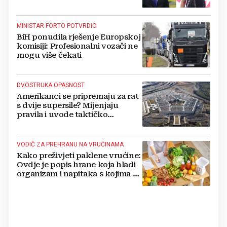
MINISTAR FORTO POTVRDIO
BiH ponudila rješenje Europskoj
komisiji: Profesionalni vozači ne
mogu više čekati
DVOSTRUKA OPASNOST
Amerikanci se pripremaju za rat
s dvije supersile? Mijenjaju
pravila i uvode taktičko
nuklearno oružje
VODIČ ZA PREHRANU NA VRUĆINAMA
Kako preživjeti paklene vrućine:
Ovdje je popis hrane koja hladi
organizam i napitaka s kojima si
činite 'medvjeđu uslugu'