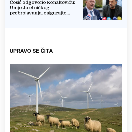
Ćosić odgovorio Konakoviću:
Umjesto etničkog
prebrojavanja, osigurajte
stvarnu ravnopravnost Hrvata
UPRAVO SE ČITA