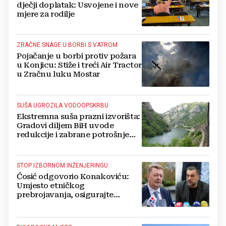
dječji doplatak: Usvojene i nove
mjere za rodilje
ZRAČNE SNAGE U BORBI S VATROM
Pojačanje u borbi protiv požara
u Konjicu: Stiže i treći Air Tractor
u Zračnu luku Mostar
SUŠA UGROZILA VODOOPSKRBU
Ekstremna suša prazni izvorišta:
Gradovi diljem BiH uvode
redukcije i zabrane potrošnje
vode, posebno teško u
Hercegovini
STOP IZBORNOM INŽENJERINGU
Ćosić odgovorio Konakoviću:
Umjesto etničkog
prebrojavanja, osigurajte
stvarnu ravnopravnost Hrvata