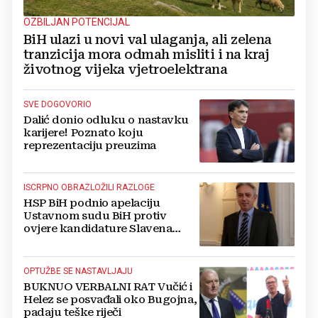
OZBILJAN POTENCIJAL
BiH ulazi u novi val ulaganja, ali zelena
tranzicija mora odmah misliti i na kraj
životnog vijeka vjetroelektrana
SVE DOGOVORIO
Dalić donio odluku o nastavku
karijere! Poznato koju
reprezentaciju preuzima
ISCRPNO OBRAZLOŽILI RAZLOGE
HSP BiH podnio apelaciju
Ustavnom sudu BiH protiv
ovjere kandidature Slavena
Kovačevića
OPTUŽBE SE NASTAVLJAJU
BUKNUO VERBALNI RAT Vučić i
Helez se posvađali oko Bugojna,
padaju teške riječi