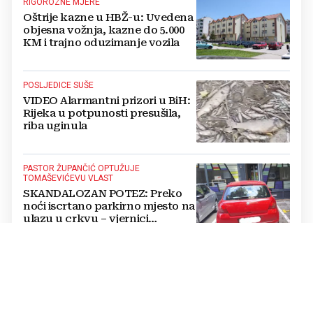
RIGOROZNE MJERE
Oštrije kazne u HBŽ-u: Uvedena
objesna vožnja, kazne do 5.000
KM i trajno oduzimanje vozila
POSLJEDICE SUŠE
VIDEO Alarmantni prizori u BiH:
Rijeka u potpunosti presušila,
riba uginula
PASTOR ŽUPANČIĆ OPTUŽUJE
TOMAŠEVIĆEVU VLAST
SKANDALOZAN POTEZ: Preko
noći iscrtano parkirno mjesto na
ulazu u crkvu – vjernici
preskaču preko automobila
RASTU MIROVINE I DODACI
Vlada RH popravlja položaj
branitelja: Rast najnižih mirovina
i ukidanje smanjenja osjetit će se
i u BiH