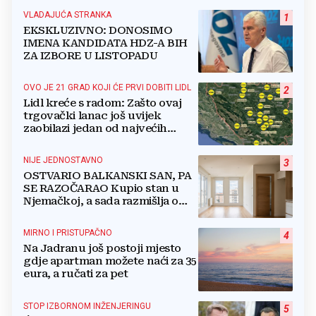
VLADAJUĆA STRANKA
1
EKSKLUZIVNO: DONOSIMO
IMENA KANDIDATA HDZ-A BIH
ZA IZBORE U LISTOPADU
OVO JE 21 GRAD KOJI ĆE PRVI DOBITI LIDL
2
Lidl kreće s radom: Zašto ovaj
trgovački lanac još uvijek
zaobilazi jedan od najvećih
gradova u BiH?
NIJE JEDNOSTAVNO
3
OSTVARIO BALKANSKI SAN, PA
SE RAZOČARAO Kupio stan u
Njemačkoj, a sada razmišlja o
povratku
MIRNO I PRISTUPAČNO
4
Na Jadranu još postoji mjesto
gdje apartman možete naći za 35
eura, a ručati za pet
STOP IZBORNOM INŽENJERINGU
5