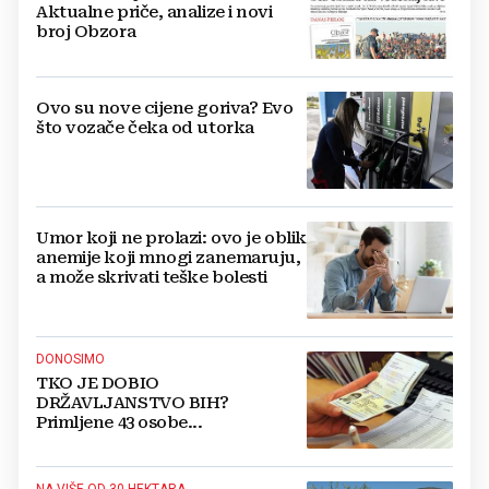
Aktualne priče, analize i novi
broj Obzora
Ovo su nove cijene goriva? Evo
što vozače čeka od utorka
Umor koji ne prolazi: ovo je oblik
anemije koji mnogi zanemaruju,
a može skrivati teške bolesti
DONOSIMO
TKO JE DOBIO
DRŽAVLJANSTVO BIH?
Primljene 43 osobe...
NA VIŠE OD 30 HEKTARA