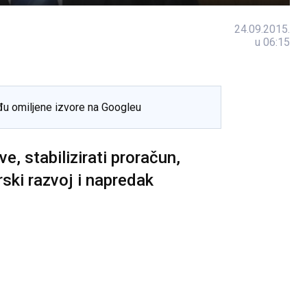
24.09.2015.
u 06:15
đu omiljene izvore na Googleu
e, stabilizirati proračun,
rski razvoj i napredak