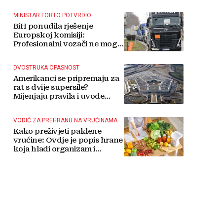
MINISTAR FORTO POTVRDIO
BiH ponudila rješenje
Europskoj komisiji:
Profesionalni vozači ne mogu
više čekati
DVOSTRUKA OPASNOST
Amerikanci se pripremaju za
rat s dvije supersile?
Mijenjaju pravila i uvode
taktičko nuklearno oružje
VODIČ ZA PREHRANU NA VRUĆINAMA
Kako preživjeti paklene
vrućine: Ovdje je popis hrane
koja hladi organizam i
napitaka s kojima si činite
'medvjeđu uslugu'