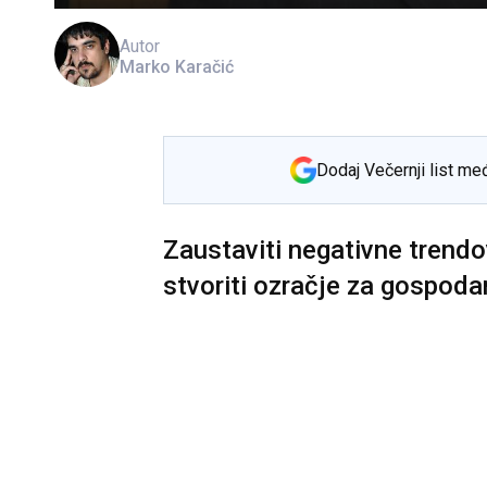
Autor
Marko Karačić
Dodaj Večernji list me
Zaustaviti negativne trendov
stvoriti ozračje za gospoda