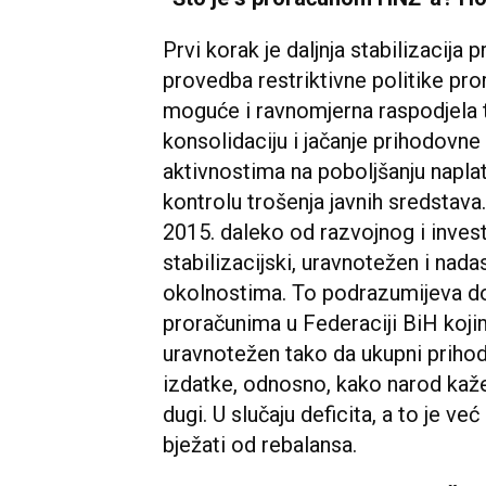
Prvi korak je daljnja stabilizacija
provedba restriktivne politike pro
moguće i ravnomjerna raspodjela t
konsolidaciju i jačanje prihodovn
aktivnostima na poboljšanju naplate
kontrolu trošenja javnih sredstava
2015. daleko od razvojnog i invest
stabilizacijski, uravnotežen i nad
okolnostima. To podrazumijeva d
proračunima u Federaciji BiH koji
uravnotežen tako da ukupni prihodi
izdatke, odnosno, kako narod kaž
dugi. U slučaju deficita, a to je v
bježati od rebalansa.