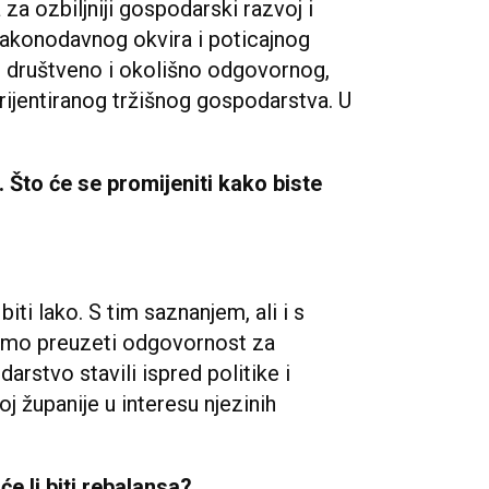
 za ozbiljniji gospodarski razvoj i
akonodavnog okvira i poticajnog
, društveno i okolišno odgovornog,
rijentiranog tržišnog gospodarstva. U
. Što će se promijeniti kako biste
biti lako. S tim saznanjem, ali i s
mo preuzeti odgovornost za
rstvo stavili ispred politike i
voj županije u interesu njezinih
 li biti rebalansa?