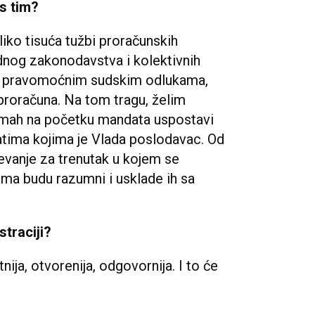
 s tim?
iko tisuća tužbi proračunskih
dnog zakonodavstva i kolektivnih
već pravomoćnim sudskim odlukama,
proračuna. Na tom tragu, želim
dmah na početku mandata uspostavi
katima kojima je Vlada poslodavac. Od
evanje za trenutak u kojem se
ima budu razumni i usklade ih sa
straciji?
ija, otvorenija, odgovornija. I to će