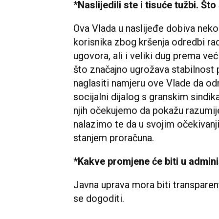
*
Naslijedili ste i tisuće tužbi. Što
Ova Vlada u naslijeđe dobiva nekol
korisnika zbog kršenja odredbi ra
ugovora, ali i veliki dug prema 
što značajno ugrožava stabilnost 
naglasiti namjeru ove Vlade da o
socijalni dijalog s granskim sindi
njih očekujemo da pokažu razumij
nalazimo te da u svojim očekivanj
stanjem proračuna.
*
Kakve promjene će biti u admini
Javna uprava mora biti transparentn
se dogoditi.