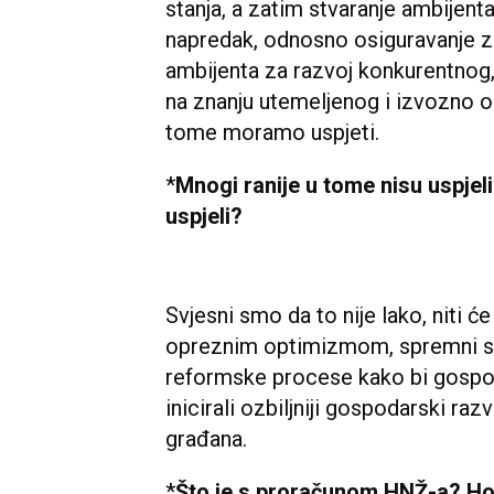
stanja, a zatim stvaranje ambijenta
napredak, odnosno osiguravanje z
ambijenta za razvoj konkurentnog
na znanju utemeljenog i izvozno o
tome moramo uspjeti.
*
Mnogi ranije u tome nisu uspjeli
uspjeli?
Svjesni smo da to nije lako, niti će 
opreznim optimizmom, spremni s
reformske procese kako bi gospoda
inicirali ozbiljniji gospodarski raz
građana.
*
Što je s proračunom HNŽ-a? Hoće