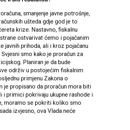
 proračuna, smanjenje javne potrošnje,
računskih ušteda gdje god je to
ereta krize. Nastavno, fiskalnu
e strane ostvarivat ćemo i pojačanim
 javnih prihoda, ali i kroz pojačanu
. Svjesni smo kako je proračun za
icijskog. Planiran je da bude
asve održiv u postojećim fiskalnim
osljednu primjenu Zakona o
m je propisano da proračun mora biti
 i primici pokrivaju ukupne rashode i
e, moramo se pokriti koliko smo
eć sada izvjesno, ova Vlada neće