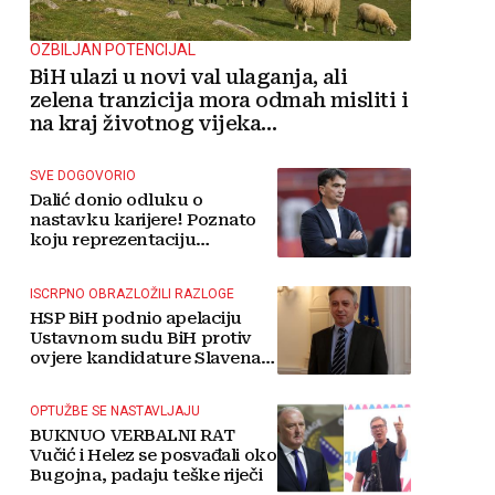
OZBILJAN POTENCIJAL
BiH ulazi u novi val ulaganja, ali
zelena tranzicija mora odmah misliti i
na kraj životnog vijeka
vjetroelektrana
SVE DOGOVORIO
Dalić donio odluku o
nastavku karijere! Poznato
koju reprezentaciju
preuzima
ISCRPNO OBRAZLOŽILI RAZLOGE
HSP BiH podnio apelaciju
Ustavnom sudu BiH protiv
ovjere kandidature Slavena
Kovačevića
OPTUŽBE SE NASTAVLJAJU
BUKNUO VERBALNI RAT
Vučić i Helez se posvađali oko
Bugojna, padaju teške riječi