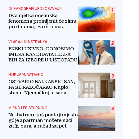
OCEANOGRAFI UPOZORAVAJU
1
Dva rijetka oceanska
fenomena promijenit će zimu
pred nama, evo što nas
očekuje
VLADAJUĆA STRANKA
2
EKSKLUZIVNO: DONOSIMO
IMENA KANDIDATA HDZ-A
BIH ZA IZBORE U LISTOPADU
NIJE JEDNOSTAVNO
3
OSTVARIO BALKANSKI SAN,
PA SE RAZOČARAO Kupio
stan u Njemačkoj, a sada
razmišlja o povratku
MIRNO I PRISTUPAČNO
4
Na Jadranu još postoji mjesto
gdje apartman možete naći
za 35 eura, a ručati za pet