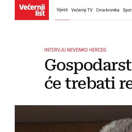
Vijesti
Večernji TV
Crna kronika
Spor
INTERVJU NEVENKO HERCEG
Gospodarstv
će trebati r