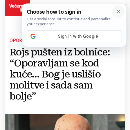
BiH
OPORAVAK ĆE POTRAJATI
Rojs pušten iz bolnice:
“Oporavljam se kod
kuće... Bog je uslišio
molitve i sada sam
bolje”