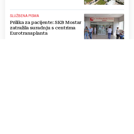
iz BiH
SLUŽBENA PISMA
Prilika za pacijente: SKB Mostar
zatražila suradnju s centrima
Eurotransplanta
ZAPRIMLJENO 378 ZAHTJEVA
Stotine građana čeka svoj
novac, a država poručuje:
Detaljno ćemo PROVJERITI
SVAKI PAPIR prije nego isplatimo
ijednu marku!
VILIM RUBIĆ
FOTO Nakon 10 godina u
Njemačkoj vratio se u Livno:
"Puno je lakše kada imaš
OBITELJ uz sebe"
VELIKO GRADILIŠTE
VIDEO Na prostoru tvornice