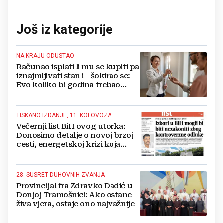
Još iz kategorije
NA KRAJU ODUSTAO
Računao isplati li mu se kupiti pa
iznajmljivati stan i - šokirao se:
Evo koliko bi godina trebao
imati podstanare
TISKANO IZDANJE, 11. KOLOVOZA
Večernji list BiH ovog utorka:
Donosimo detalje o novoj brzoj
cesti, energetskoj krizi koja
prijeti i BiH, zašto Teslin Smiljan
pada u mrak...
28. SUSRET DUHOVNIH ZVANJA
Provincijal fra Zdravko Dadić u
Donjoj Tramošnici: Ako ostane
živa vjera, ostaje ono najvažnije