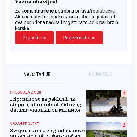
Važna obavijest
Za komentiranje je potrebna prijava/registracija.
Ako nemate korisnički račun, izaberite jedan od
dva ponuđena načina i registrirajte se u par brzih
koraka.
Prijavite se
Registrirajte se
NAJČITANIJE
NAJNOVIJE
PROGNOZA ZA BIH
1
Pripremite se na paklenih 42
stupnja, ali i na obrat: Od ovog
datuma VRIJEME SE MIJENJA
VAŽAN PROJEKT
2
Sve je spremno za gradnju nove
autoceste u BiH: Dionica od 44