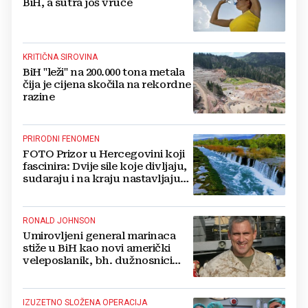
BiH, a sutra još vruće
KRITIČNA SIROVINA
BiH "leži" na 200.000 tona metala
čija je cijena skočila na rekordne
razine
PRIRODNI FENOMEN
FOTO Prizor u Hercegovini koji
fascinira: Dvije sile koje divljaju,
sudaraju i na kraju nastavljaju
kao jedna
RONALD JOHNSON
Umirovljeni general marinaca
stiže u BiH kao novi američki
veleposlanik, bh. dužnosnici
unaprijed ga hvale
IZUZETNO SLOŽENA OPERACIJA