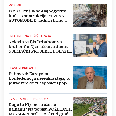
MOSTAR
FOTO Urušila se Alajbegovića
kuća: Konstrukcija PALA NA
AUTOMOBILE, radnici hitno
čistili teren
PREOKRET NA TRŽIŠTU RADA
Nekada se išlo "trbuhom za
kruhom" u Njemačku, a danas
NJEMAČKI PROJEKTI DOLAZE U
HERCEGOVINU
PLANOVI BRITANIJE
Puhovski: Europska
konfederacija nerealna ideja, to
je kao izreka: "Besposleni pop i
jariće krsti"
DVA GRADA U HERCEGOVINI
Koga to Nijemci traže na
Balkanu? Na popisu POŽELJNIH
LOKACIJA našla se i četiri grada