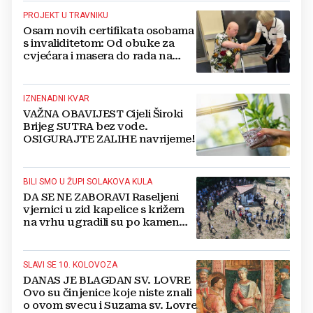
PROJEKT U TRAVNIKU
Osam novih certifikata osobama
s invaliditetom: Od obuke za
cvjećara i masera do rada na
računalu
IZNENADNI KVAR
VAŽNA OBAVIJEST Cijeli Široki
Brijeg SUTRA bez vode.
OSIGURAJTE ZALIHE navrijeme!
BILI SMO U ŽUPI SOLAKOVA KULA
DA SE NE ZABORAVI Raseljeni
vjernici u zid kapelice s križem
na vrhu ugradili su po kamen
svojih već dugo praznih kuća
SLAVI SE 10. KOLOVOZA
DANAS JE BLAGDAN SV. LOVRE
Ovo su činjenice koje niste znali
o ovom svecu i Suzama sv. Lovre