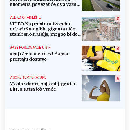
kilometra povezat će dva važna
grada
VELIKO GRADILIŠTE
3
VIDEO Na prostoru tvornice
nekadašnjeg bh. giganta niče
stambeno naselje, mogao bi doći
i Lidl
GASE POSLOVANJE U BIH
4
Kraj Glova u BiH, od danas
prestaju dostave
VISOKE TEMPERATURE
5
Mostar danas najtopliji grad u
BiH, a sutra još vruće