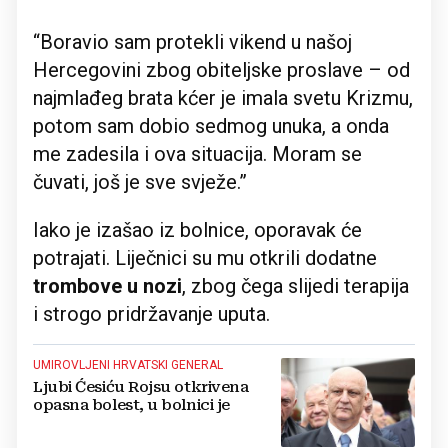
“Boravio sam protekli vikend u našoj
Hercegovini zbog obiteljske proslave – od
najmlađeg brata kćer je imala svetu Krizmu,
potom sam dobio sedmog unuka, a onda
me zadesila i ova situacija. Moram se
čuvati, još je sve svježe.”
Iako je izašao iz bolnice, oporavak će
potrajati. Liječnici su mu otkrili dodatne
trombove u nozi
, zbog čega slijedi terapija
i strogo pridržavanje uputa.
UMIROVLJENI HRVATSKI GENERAL
Ljubi Ćesiću Rojsu otkrivena
opasna bolest, u bolnici je