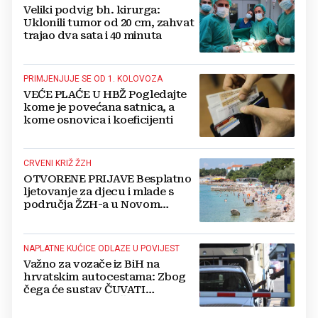
Veliki podvig bh. kirurga:
Uklonili tumor od 20 cm, zahvat
trajao dva sata i 40 minuta
PRIMJENJUJE SE OD 1. KOLOVOZA
VEĆE PLAĆE U HBŽ Pogledajte
kome je povećana satnica, a
kome osnovica i koeficijenti
CRVENI KRIŽ ŽZH
OTVORENE PRIJAVE Besplatno
ljetovanje za djecu i mlade s
područja ŽZH-a u Novom
Vinodolskom
NAPLATNE KUĆICE ODLAZE U POVIJEST
Važno za vozače iz BiH na
hrvatskim autocestama: Zbog
čega će sustav ČUVATI
FOTOGRAFIJE VAŠEG VOZILA
čak 12 mjeseci?