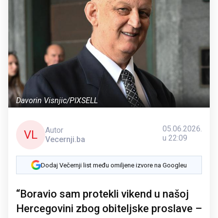
Davorin Visnjic/PIXSELL
05.06.2026.
Autor
VL
u 22:09
Vecernji.ba
Dodaj Večernji list među omiljene izvore na Googleu
“Boravio sam protekli vikend u našoj
Hercegovini zbog obiteljske proslave –