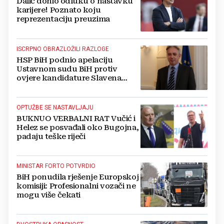
Dalić donio odluku o nastavku
karijere! Poznato koju
reprezentaciju preuzima
ISCRPNO OBRAZLOŽILI RAZLOGE
HSP BiH podnio apelaciju
Ustavnom sudu BiH protiv
ovjere kandidature Slavena
Kovačevića
OPTUŽBE SE NASTAVLJAJU
BUKNUO VERBALNI RAT Vučić i
Helez se posvađali oko Bugojna,
padaju teške riječi
MINISTAR FORTO POTVRDIO
BiH ponudila rješenje Europskoj
komisiji: Profesionalni vozači ne
mogu više čekati