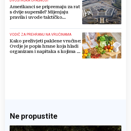
DVOSTRUKA OPASNOST
Amerikanci se pripremaju za rat
s dvije supersile? Mijenjaju
pravila i uvode taktičko
nuklearno oružje
VODIČ ZA PREHRANU NA VRUĆINAMA
Kako preživjeti paklene vrućine:
Ovdje je popis hrane koja hladi
organizam i napitaka s kojima si
činite 'medvjeđu uslugu'
Ne propustite