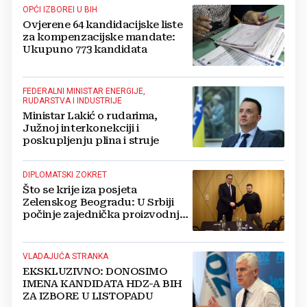
OPĆI IZBOREI U BIH
Ovjerene 64 kandidacijske liste
za kompenzacijske mandate:
Ukupuno 773 kandidata
FEDERALNI MINISTAR ENERGIJE,
RUDARSTVA I INDUSTRIJE
Ministar Lakić o rudarima,
Južnoj interkonekciji i
poskupljenju plina i struje
DIPLOMATSKI ZOKRET
Što se krije iza posjeta
Zelenskog Beogradu: U Srbiji
počinje zajednička proizvodnja
oružja i dronova za Ukrajinu?
VLADAJUĆA STRANKA
EKSKLUZIVNO: DONOSIMO
IMENA KANDIDATA HDZ-A BIH
ZA IZBORE U LISTOPADU