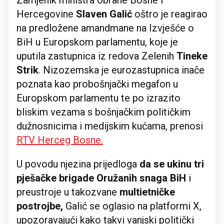
Zamjenik ministra obrane Bosne i
Hercegovine
Slaven Galić
oštro je reagirao
na predložene amandmane na Izvješće o
BiH u Europskom parlamentu, koje je
uputila zastupnica iz redova Zelenih
Tineke
Strik
. Nizozemska je eurozastupnica inače
poznata kao probošnjački megafon u
Europskom parlamentu te po izrazito
bliskim vezama s bošnjačkim političkim
dužnosnicima i medijskim kućama, prenosi
RTV Herceg Bosne.
U povodu njezina prijedloga
da se ukinu tri
pješačke brigade Oružanih snaga BiH
i
preustroje u takozvane
multietničke
postrojbe,
Galić se oglasio na platformi X,
upozoravajući kako takvi vanjski politički