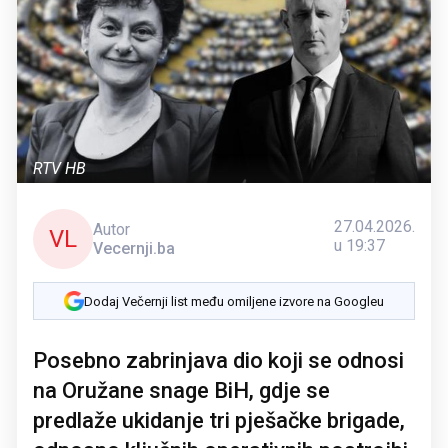
RTV HB
27.04.2026.
Autor
VL
u 19:37
Vecernji.ba
Dodaj Večernji list među omiljene izvore na Googleu
Posebno zabrinjava dio koji se odnosi
na Oružane snage BiH, gdje se
predlaže ukidanje tri pješačke brigade,