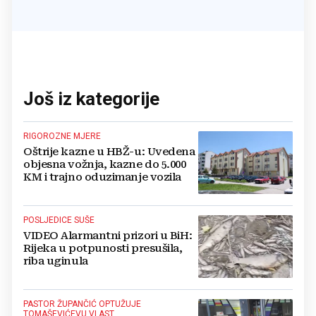
Još iz kategorije
RIGOROZNE MJERE
Oštrije kazne u HBŽ-u: Uvedena
objesna vožnja, kazne do 5.000
KM i trajno oduzimanje vozila
POSLJEDICE SUŠE
VIDEO Alarmantni prizori u BiH:
Rijeka u potpunosti presušila,
riba uginula
PASTOR ŽUPANČIĆ OPTUŽUJE
TOMAŠEVIĆEVU VLAST