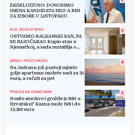
EKSKLUZIVNO: DONOSIMO
IMENA KANDIDATA HDZ-A BIH
ZA IZBORE U LISTOPADU
NIJE JEDNOSTAVNO
3
OSTVARIO BALKANSKI SAN, PA
SE RAZOČARAO Kupio stan u
Njemačkoj, a sada razmišlja o
povratku
MIRNO I PRISTUPAČNO
4
Na Jadranu još postoji mjesto
gdje apartman možete naći za 35
eura, a ručati za pet
PRAVILA NA GRANICAMA
5
Nosite smokve i grožđe iz BiH u
Hrvatsku? Kazna može biti i do
13.260 eura