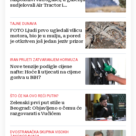
sudjelovali Air Tractor i
helikopter
TAJNE DUNAVA
FOTO Ljudi prvo ugledali vilicu
motora, bio je u mulju, a pored
je otkriven još jedan jeziv prizor
IRAN PRIJETI ZATVARANJEM HORMUZA
Nove tenzije podigle cijene
nafte: Hoće li utjecati na cijene
goriva u BiH?
ŠTO ĆE NA OVO REĆI PUTIN?
Zelenski prvi put stiže u
Beograd: Objavljeno o čemu će
razgovarati s Vučićem
DVOSTRANAČKA SKUPINA VISOKIH