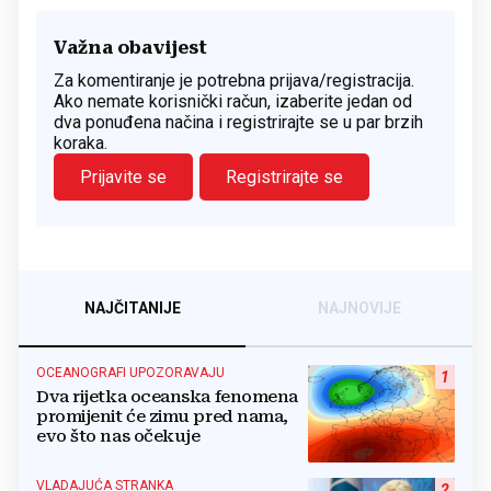
Važna obavijest
Za komentiranje je potrebna prijava/registracija.
Ako nemate korisnički račun, izaberite jedan od
dva ponuđena načina i registrirajte se u par brzih
koraka.
Prijavite se
Registrirajte se
NAJČITANIJE
NAJNOVIJE
OCEANOGRAFI UPOZORAVAJU
1
Dva rijetka oceanska fenomena
promijenit će zimu pred nama,
evo što nas očekuje
VLADAJUĆA STRANKA
2