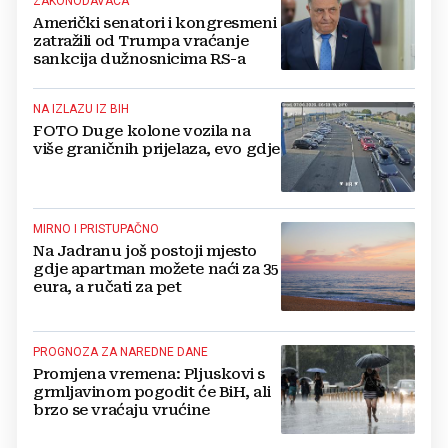
ZAKONODAVACA
Američki senatori i kongresmeni
zatražili od Trumpa vraćanje
sankcija dužnosnicima RS-a
NA IZLAZU IZ BIH
FOTO Duge kolone vozila na
više graničnih prijelaza, evo gdje
MIRNO I PRISTUPAČNO
Na Jadranu još postoji mjesto
gdje apartman možete naći za 35
eura, a ručati za pet
PROGNOZA ZA NAREDNE DANE
Promjena vremena: Pljuskovi s
grmljavinom pogodit će BiH, ali
brzo se vraćaju vrućine