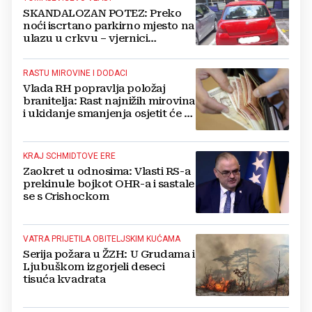
SKANDALOZAN POTEZ: Preko
noći iscrtano parkirno mjesto na
ulazu u crkvu – vjernici
preskaču preko automobila
RASTU MIROVINE I DODACI
Vlada RH popravlja položaj
branitelja: Rast najnižih mirovina
i ukidanje smanjenja osjetit će se
i u BiH
KRAJ SCHMIDTOVE ERE
Zaokret u odnosima: Vlasti RS-a
prekinule bojkot OHR-a i sastale
se s Crishockom
VATRA PRIJETILA OBITELJSKIM KUĆAMA
Serija požara u ŽZH: U Grudama i
Ljubuškom izgorjeli deseci
tisuća kvadrata