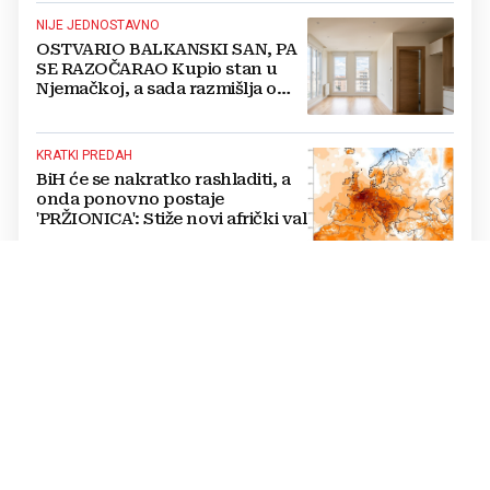
NIJE JEDNOSTAVNO
OSTVARIO BALKANSKI SAN, PA
SE RAZOČARAO Kupio stan u
Njemačkoj, a sada razmišlja o
povratku
KRATKI PREDAH
BiH će se nakratko rashladiti, a
onda ponovno postaje
'PRŽIONICA': Stiže novi afrički val
TISKANO IZDANJE, 7. KOLOVOZA
Večernji list u petak donosi: Tko
su kandidati HDZ-a na izborima,
toplinski val prži BiH na +40,
moguće redukcije...
FESTIVAL BAKRI
FOTO Smrt posljednjeg
majstora trebala je biti kraj, no
priča iz livanjskog sela dobila je