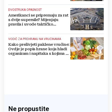
DVOSTRUKA OPASNOST
Amerikanci se pripremaju za rat
s dvije supersile? Mijenjaju
pravila i uvode taktičko
nuklearno oružje
VODIČ ZA PREHRANU NA VRUĆINAMA
Kako preživjeti paklene vrućine:
Ovdje je popis hrane koja hladi
organizam i napitaka s kojima si
činite 'medvjeđu uslugu'
Ne propustite