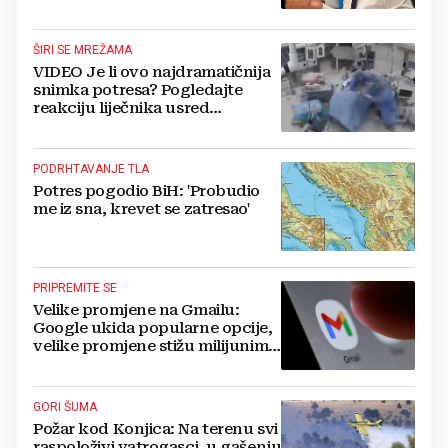
ŠIRI SE MREŽAMA
VIDEO Je li ovo najdramatičnija
snimka potresa? Pogledajte
reakciju liječnika usred
operacije
PODRHTAVANJE TLA
Potres pogodio BiH: 'Probudio
me iz sna, krevet se zatresao'
PRIPREMITE SE
Velike promjene na Gmailu:
Google ukida popularne opcije,
velike promjene stižu milijunima
korisnika
GORI ŠUMA
Požar kod Konjica: Na terenu svi
raspoloživi vatrogasci, u gašenju