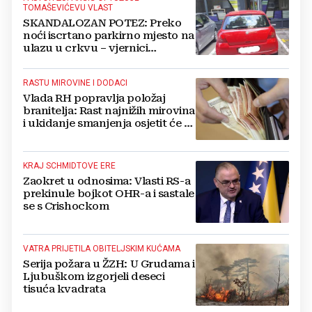
TOMAŠEVIĆEVU VLAST
SKANDALOZAN POTEZ: Preko
noći iscrtano parkirno mjesto na
ulazu u crkvu – vjernici
preskaču preko automobila
RASTU MIROVINE I DODACI
Vlada RH popravlja položaj
branitelja: Rast najnižih mirovina
i ukidanje smanjenja osjetit će se
i u BiH
KRAJ SCHMIDTOVE ERE
Zaokret u odnosima: Vlasti RS-a
prekinule bojkot OHR-a i sastale
se s Crishockom
VATRA PRIJETILA OBITELJSKIM KUĆAMA
Serija požara u ŽZH: U Grudama i
Ljubuškom izgorjeli deseci
tisuća kvadrata