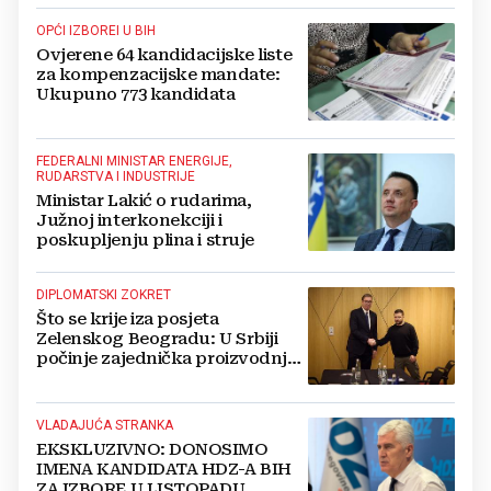
OPĆI IZBOREI U BIH
Ovjerene 64 kandidacijske liste
za kompenzacijske mandate:
Ukupuno 773 kandidata
FEDERALNI MINISTAR ENERGIJE,
RUDARSTVA I INDUSTRIJE
Ministar Lakić o rudarima,
Južnoj interkonekciji i
poskupljenju plina i struje
DIPLOMATSKI ZOKRET
Što se krije iza posjeta
Zelenskog Beogradu: U Srbiji
počinje zajednička proizvodnja
oružja i dronova za Ukrajinu?
VLADAJUĆA STRANKA
EKSKLUZIVNO: DONOSIMO
IMENA KANDIDATA HDZ-A BIH
ZA IZBORE U LISTOPADU