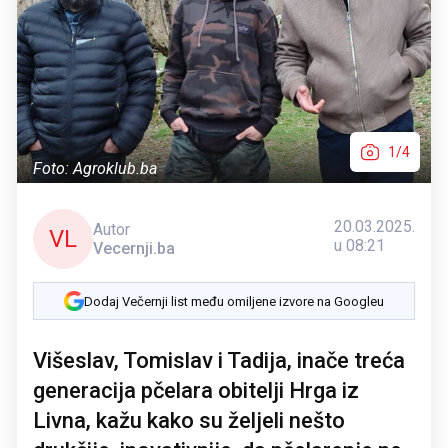
1/4
Foto: Agroklub.ba
20.03.2025.
Autor
VL
u 08:21
Vecernji.ba
Dodaj Večernji list među omiljene izvore na Googleu
Višeslav, Tomislav i Tadija, inače treća
generacija pčelara obitelji Hrga iz
Livna, kažu kako su željeli nešto