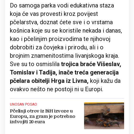
Do samoga parka vodi edukativna staza
koja će vas provesti kroz povijest
pčelarstva, doznat ćete sve i o vrstama
košnica koje su se koristile nekada i danas,
kao i pčelinjim proizvodima te njihovoj
dobrobiti za čovjeka i prirodu, ali i o
brojnim znamenitostima livanjskoga kraja.
Sve su to osmislila
trojica braće Višeslav,
Tomislav i Tadija, inače treća generacija
pčelara obitelji Hrga iz Livna,
koji kažu da
ovakvo nešto ne postoji ni u Europi.
UNOSAN POSAO
Pčelinji otrov iz BiH izvoze u
Europu, za gram je potrebno
izdvojiti 20 eura