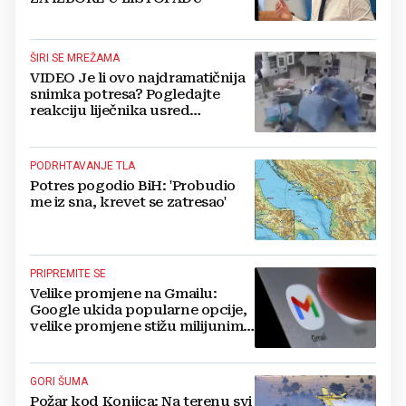
ŠIRI SE MREŽAMA
VIDEO Je li ovo najdramatičnija
snimka potresa? Pogledajte
reakciju liječnika usred
operacije
PODRHTAVANJE TLA
Potres pogodio BiH: 'Probudio
me iz sna, krevet se zatresao'
PRIPREMITE SE
Velike promjene na Gmailu:
Google ukida popularne opcije,
velike promjene stižu milijunima
korisnika
GORI ŠUMA
Požar kod Konjica: Na terenu svi