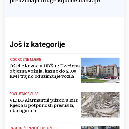
preuzimaju druge ključne funkcije
Još iz kategorije
RIGOROZNE MJERE
Oštrije kazne u HBŽ-u: Uvedena
objesna vožnja, kazne do 5.000
KM i trajno oduzimanje vozila
POSLJEDICE SUŠE
VIDEO Alarmantni prizori u BiH:
Rijeka u potpunosti presušila,
riba uginula
PASTOR ŽUPANČIĆ OPTUŽUJE