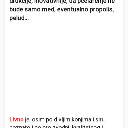
drukčije, inovativnije, da pčelarenje ne
bude samo med, eventualno propolis,
pelud...
Livno
je, osim po divljim konjima i siru,
poznato i po proizvodnji kvalitetnog i