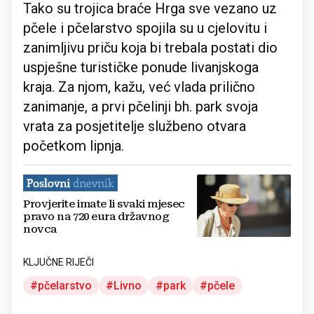
Tako su trojica braće Hrga sve vezano uz
pčele i pčelarstvo spojila su u cjelovitu i
zanimljivu priču koja bi trebala postati dio
uspješne turističke ponude livanjskoga
kraja. Za njom, kažu, već vlada prilično
zanimanje, a prvi pčelinji bh. park svoja
vrata za posjetitelje službeno otvara
početkom lipnja.
Provjerite imate li svaki mjesec
pravo na 720 eura državnog
novca
KLJUČNE RIJEČI
pčelarstvo
Livno
park
pčele