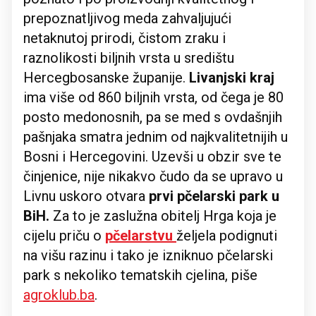
prepoznatljivog meda zahvaljujući
netaknutoj prirodi, čistom zraku i
raznolikosti biljnih vrsta u središtu
Hercegbosanske županije.
Livanjski kraj
ima više od 860 biljnih vrsta, od čega je 80
posto medonosnih, pa se med s ovdašnjih
pašnjaka smatra jednim od najkvalitetnijih u
Bosni i Hercegovini. Uzevši u obzir sve te
činjenice, nije nikakvo čudo da se upravo u
Livnu uskoro otvara
prvi pčelarski park u
BiH.
Za to je zaslužna obitelj Hrga koja je
cijelu priču o
pčelarstvu
željela podignuti
na višu razinu i tako je izniknuo pčelarski
park s nekoliko tematskih cjelina, piše
agroklub.ba
.