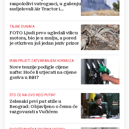
raspoloživi vatrogasci, u gašenju
sudjelovali Air Tractor i
helikopter
TAJNE DUNAVA
FOTO Ljudi prvo ugledali vilicu
motora, bio je u mulju, a pored
je otkriven još jedan jeziv prizor
IRAN PRIJETI ZATVARANJEM HORMUZA
Nove tenzije podigle cijene
nafte: Hoće li utjecati na cijene
goriva u BiH?
ŠTO ĆE NA OVO REĆI PUTIN?
Zelenski prvi put stiže u
Beograd: Objavljeno o čemu će
razgovarati s Vučićem