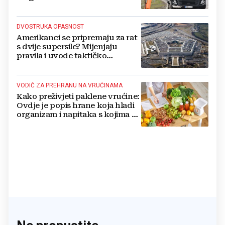
DVOSTRUKA OPASNOST
Amerikanci se pripremaju za rat
s dvije supersile? Mijenjaju
pravila i uvode taktičko
nuklearno oružje
VODIČ ZA PREHRANU NA VRUĆINAMA
Kako preživjeti paklene vrućine:
Ovdje je popis hrane koja hladi
organizam i napitaka s kojima si
činite 'medvjeđu uslugu'