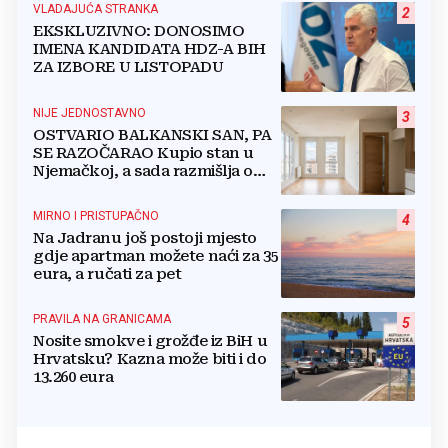
VLADAJUĆA STRANKA
2
EKSKLUZIVNO: DONOSIMO
IMENA KANDIDATA HDZ-A BIH
ZA IZBORE U LISTOPADU
NIJE JEDNOSTAVNO
3
OSTVARIO BALKANSKI SAN, PA
SE RAZOČARAO Kupio stan u
Njemačkoj, a sada razmišlja o
povratku
MIRNO I PRISTUPAČNO
4
Na Jadranu još postoji mjesto
gdje apartman možete naći za 35
eura, a ručati za pet
PRAVILA NA GRANICAMA
5
Nosite smokve i grožđe iz BiH u
Hrvatsku? Kazna može biti i do
13.260 eura