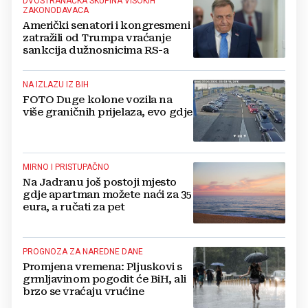
DVOSTRANAČKA SKUPINA VISOKIH
ZAKONODAVACA
Američki senatori i kongresmeni
zatražili od Trumpa vraćanje
sankcija dužnosnicima RS-a
NA IZLAZU IZ BIH
FOTO Duge kolone vozila na
više graničnih prijelaza, evo gdje
MIRNO I PRISTUPAČNO
Na Jadranu još postoji mjesto
gdje apartman možete naći za 35
eura, a ručati za pet
PROGNOZA ZA NAREDNE DANE
Promjena vremena: Pljuskovi s
grmljavinom pogodit će BiH, ali
brzo se vraćaju vrućine