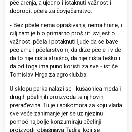
pčelarenja, a ujedno i istaknuti važnost i
dobrobit pčela za čovječanstvo.
- Bez pčele nema oprašivanja, nema hrane, i
cilj nam je bio primarno proširiti svijest o
važnosti pčela i potaknuti ljude da se bave
pčelama i pčelarstvom, da drže pčele i vide
da to nije ništa strašno, da nije ništa teško i
da od toga ima puno koristi za sve - ističe
Tomislav Hrga za agroklub.ba.
U sklopu parka nalazi se i kušaonica meda i
drugih pčelinjih proizvoda te njihovih
prerađevina. Tu je i apikomora za koju vlada
sve veće zanimanje jer se uz njezinu
pomoć najbolje konzumiraju pčelinji
proizvodi, objašnjava Tadija, koji se