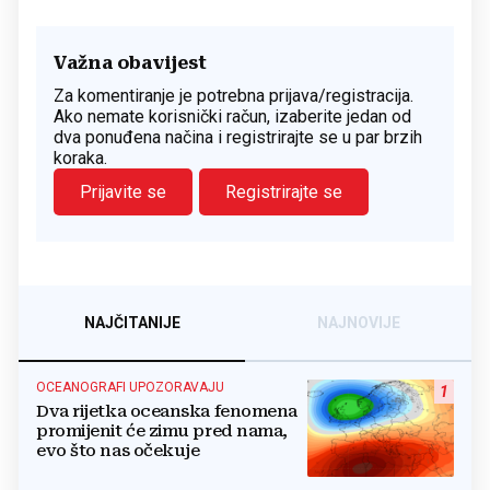
Važna obavijest
Za komentiranje je potrebna prijava/registracija.
Ako nemate korisnički račun, izaberite jedan od
dva ponuđena načina i registrirajte se u par brzih
koraka.
Prijavite se
Registrirajte se
NAJČITANIJE
NAJNOVIJE
OCEANOGRAFI UPOZORAVAJU
1
Dva rijetka oceanska fenomena
promijenit će zimu pred nama,
evo što nas očekuje