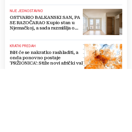
NIJE JEDNOSTAVNO
OSTVARIO BALKANSKI SAN, PA
SE RAZOČARAO Kupio stan u
Njemačkoj, a sada razmišlja o
povratku
KRATKI PREDAH
BiH će se nakratko rashladiti, a
onda ponovno postaje
'PRŽIONICA': Stiže novi afrički val
TISKANO IZDANJE, 7. KOLOVOZA
Večernji list u petak donosi: Tko
su kandidati HDZ-a na izborima,
toplinski val prži BiH na +40,
moguće redukcije...
FESTIVAL BAKRI
FOTO Smrt posljednjeg
majstora trebala je biti kraj, no