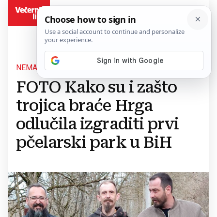
BiH
NEMA GA NI EUROPA
FOTO Kako su i zašto
trojica braće Hrga
odlučila izgraditi prvi
pčelarski park u BiH