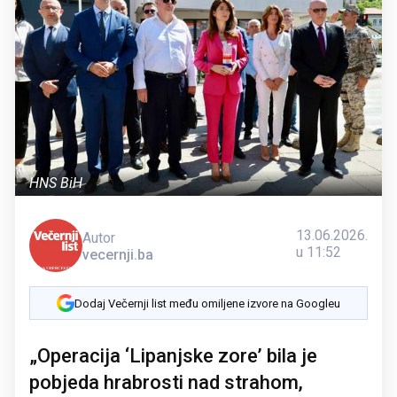
HNS BiH
13.06.2026.
Autor
u 11:52
vecernji.ba
Dodaj Večernji list među omiljene izvore na Googleu
„Operacija ‘Lipanjske zore’ bila je
pobjeda hrabrosti nad strahom,