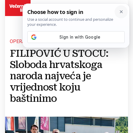
BiH
OPERACIJA "LIPANJSKE ZORE"
FILIPOVIĆ U STOCU:
Sloboda hrvatskoga
naroda najveća je
vrijednost koju
baštinimo