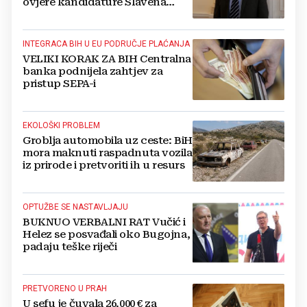
ovjere kandidature Slavena
Kovačevića
INTEGRACA BIH U EU PODRUČJE PLAĆANJA
VELIKI KORAK ZA BIH Centralna
banka podnijela zahtjev za
pristup SEPA-i
EKOLOŠKI PROBLEM
Groblja automobila uz ceste: BiH
mora maknuti raspadnuta vozila
iz prirode i pretvoriti ih u resurs
OPTUŽBE SE NASTAVLJAJU
BUKNUO VERBALNI RAT Vučić i
Helez se posvađali oko Bugojna,
padaju teške riječi
PRETVORENO U PRAH
U sefu je čuvala 26.000 € za