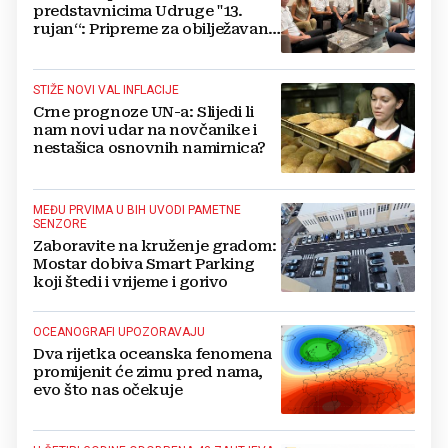
predstavnicima Udruge "13.
rujan“: Pripreme za obilježavanje
oslobođenja kraljevskog grada
Jajca
STIŽE NOVI VAL INFLACIJE
Crne prognoze UN-a: Slijedi li
nam novi udar na novčanike i
nestašica osnovnih namirnica?
MEĐU PRVIMA U BIH UVODI PAMETNE
SENZORE
Zaboravite na kruženje gradom:
Mostar dobiva Smart Parking
koji štedi i vrijeme i gorivo
OCEANOGRAFI UPOZORAVAJU
Dva rijetka oceanska fenomena
promijenit će zimu pred nama,
evo što nas očekuje