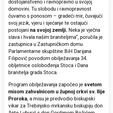
dostojanstveno i ravnopravno u svojoj
domovini. Tu slobodu i ravnopravnost
čuvamo s ponosom – gradeći mir, čuvajući
svoj jezik, vjeru i sjećanje te ostajući
postojani
na svojoj zemlji.
Neka je vječna
slava i hvala našim braniteljima“, poručila je
zastupnica u Zastupničkom domu
Parlamentarne skupštine BiH Darijana
Filipović povodom obilježavanja 34.
obljetnice oslobođenja Stoca i Dana
branitelja grada Stoca.
Program obilježavanja započeo je
svetom
misom zahvalnicom u župnoj crkvi sv. Ilije
Proroka
, a misu je predvodio biskupski
vikar za Trebinjsko-mrkansku biskupiju don
Ante Luburić s don Gordanom Božićem,