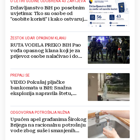
U ČETIRI GODINE ODOBRENA 43 ZAHTJEVA
Državljanstvo BiH po posebnim
uvjetima: Tko su osobe od
"osobite koristi" i kako ostvaruju
to pravo?
ŽESTOK UDAR OPASNOM KLANU
RUTA VODILA PREKO BIH Pao
vođa opasnog klana koji je za
prijevoz osobe nalaćivao i do
10.000 eura
PREPALI SE
VIDEO Pokušaj pljačke
bankomata u BiH: Snažna
eksplozija napravila štetu,
stanari natjerali pljačkaše u bijeg
ODGOVORNA POTROŠNJA NUŽNA
Upućen apel građanima Širokog
Brijega na racionalnu potrošnju
vode zbog suše i smanjenih
zaliha