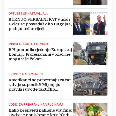
Kovačevića
OPTUŽBE SE NASTAVLJAJU
BUKNUO VERBALNI RAT Vučić i
Helez se posvađali oko Bugojna,
padaju teške riječi
MINISTAR FORTO POTVRDIO
BiH ponudila rješenje Europskoj
komisiji: Profesionalni vozači ne
mogu više čekati
DVOSTRUKA OPASNOST
Amerikanci se pripremaju za rat
s dvije supersile? Mijenjaju
pravila i uvode taktičko
nuklearno oružje
VODIČ ZA PREHRANU NA VRUĆINAMA
Kako preživjeti paklene vrućine:
Ovdje je popis hrane koja hladi