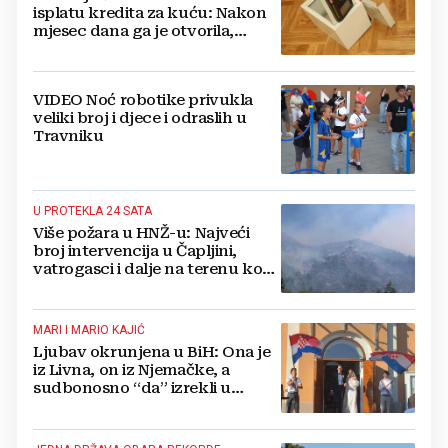
isplatu kredita za kuću: Nakon
mjesec dana ga je otvorila,
pozlilo joj je
VIDEO Noć robotike privukla
veliki broj i djece i odraslih u
Travniku
U PROTEKLA 24 SATA
Više požara u HNŽ-u: Najveći
broj intervencija u Čapljini,
vatrogasci i dalje na terenu kod
Konjica
MARI I MARIO KAJIĆ
Ljubav okrunjena u BiH: Ona je
iz Livna, on iz Njemačke, a
sudbonosno “da” izrekli u
Kreševu, otkrili su zašto