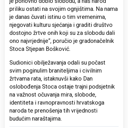
je ponovno dobio slobodu, a naš narod
priliku ostati na svojim ognjištima. Na nama
je danas čuvati istinu o tim vremenima,
njegovati kulturu sjećanja i graditi društvo
dostojno žrtve onih koji su za slobodu dali
ono najvrjednije“, poručio je gradonačelnik
Stoca Stjepan Bošković.
Sudionici obilježavanja odali su počast
svim poginulim braniteljima i civilnim
žrtvama rata, istaknuvši kako Dan
oslobođenja Stoca ostaje trajni podsjetnik
na važnost očuvanja mira, slobode,
identiteta i ravnopravnosti hrvatskoga
naroda te prenošenja tih vrijednosti
budućim naraštajima.