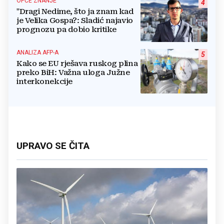
OPĆE ZNANJE
4
"Dragi Nedime, što ja znam kad
je Velika Gospa?: Sladić najavio
prognozu pa dobio kritike
ANALIZA AFP-A
5
Kako se EU rješava ruskog plina
preko BiH: Važna uloga Južne
interkonekcije
UPRAVO SE ČITA