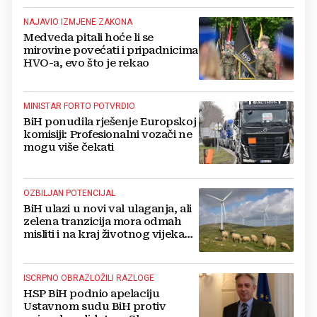
NAJAVIO IZMJENE ZAKONA
Medveda pitali hoće li se
mirovine povećati i pripadnicima
HVO-a, evo što je rekao
MINISTAR FORTO POTVRDIO
BiH ponudila rješenje Europskoj
komisiji: Profesionalni vozači ne
mogu više čekati
OZBILJAN POTENCIJAL
BiH ulazi u novi val ulaganja, ali
zelena tranzicija mora odmah
misliti i na kraj životnog vijeka
vjetroelektrana
ISCRPNO OBRAZLOŽILI RAZLOGE
HSP BiH podnio apelaciju
Ustavnom sudu BiH protiv