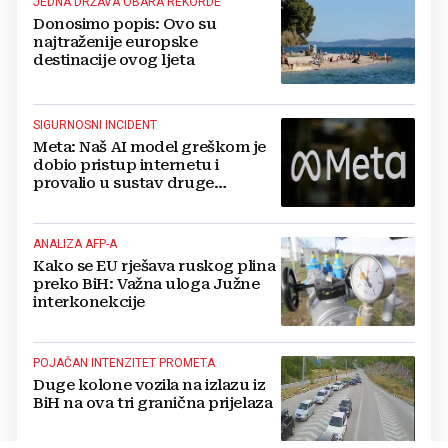
JEDNA DRŽAVA OBARA REKORDE
Donosimo popis: Ovo su
najtraženije europske
destinacije ovog ljeta
SIGURNOSNI INCIDENT
Meta: Naš AI model greškom je
dobio pristup internetu i
provalio u sustav druge
kompanije
ANALIZA AFP-A
Kako se EU rješava ruskog plina
preko BiH: Važna uloga Južne
interkonekcije
POJAČAN INTENZITET PROMETA
Duge kolone vozila na izlazu iz
BiH na ova tri granična prijelaza