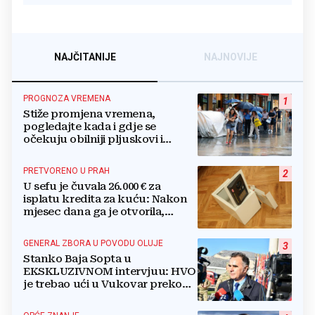
NAJČITANIJE
NAJNOVIJE
PROGNOZA VREMENA
1
Stiže promjena vremena,
pogledajte kada i gdje se
očekuju obilniji pljuskovi i
grmljavina
PRETVORENO U PRAH
2
U sefu je čuvala 26.000 € za
isplatu kredita za kuću: Nakon
mjesec dana ga je otvorila,
pozlilo joj je
GENERAL ZBORA U POVODU OLUJE
3
Stanko Baja Sopta u
EKSKLUZIVNOM intervjuu: HVO
je trebao ući u Vukovar preko
Marinaca, Bogdanovaca i
Bršadina