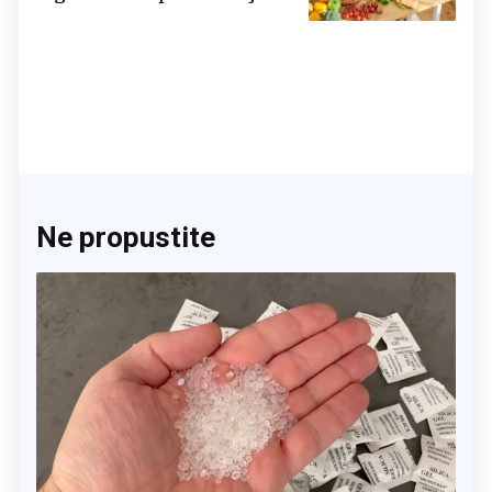
činite 'medvjeđu uslugu'
Ne propustite