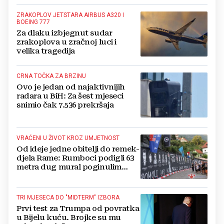
ZRAKOPLOV JETSTARA AIRBUS A320 I
BOEING 777
Za dlaku izbjegnut sudar
zrakoplova u zračnoj luci i
velika tragedija
CRNA TOČKA ZA BRZINU
Ovo je jedan od najaktivnijih
radara u BiH: Za šest mjeseci
snimio čak 7.536 prekršaja
VRAĆENI U ŽIVOT KROZ UMJETNOST
Od ideje jedne obitelji do remek-
djela Rame: Rumboci podigli 63
metra dug mural poginulim
braniteljima
TRI MJESECA DO "MIDTERM" IZBORA
Prvi test za Trumpa od povratka
u Bijelu kuću. Brojke su mu