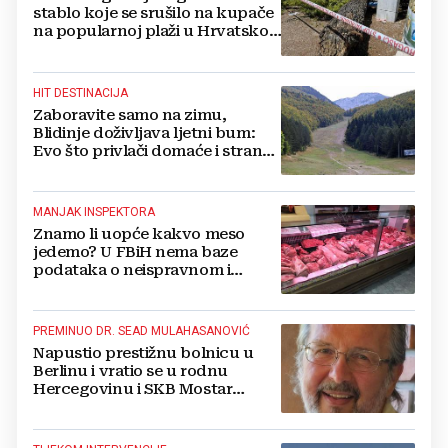
stablo koje se srušilo na kupače
na popularnoj plaži u Hrvatskoj:
Ima i ozlijeđenih
HIT DESTINACIJA
Zaboravite samo na zimu,
Blidinje doživljava ljetni bum:
Evo što privlači domaće i strane
turiste
MANJAK INSPEKTORA
Znamo li uopće kakvo meso
jedemo? U FBiH nema baze
podataka o neispravnom i
uništenom mesu
PREMINUO DR. SEAD MULAHASANOVIĆ
Napustio prestižnu bolnicu u
Berlinu i vratio se u rodnu
Hercegovinu i SKB Mostar
spašavati živote