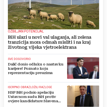
OZBILJAN POTENCIJAL
BiH ulazi u novi val ulaganja, ali zelena
tranzicija mora odmah misliti i na kraj
životnog vijeka vjetroelektrana
SVE DOGOVORIO
Dalić donio odluku o nastavku
karijere! Poznato koju
reprezentaciju preuzima
ISCRPNO OBRAZLOŽILI RAZLOGE
HSP BiH podnio apelaciju
Ustavnom sudu BiH protiv
ovjere kandidature Slavena
Kovačevića