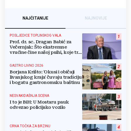
NAJČITANIJE
NAJNOVIJE
POSLJEDICE TOPLINSKOG VALA
1
Prof. dr. sc. Dragan Babić za
Večernjak: Što ekstremne
vrućine čine našoj psihi, koje tri
namirnice trebamo jesti, kako se
boriti...
GASTRO LIVNO 2026
2
Borjana Krišto: 'Okusi i običaji
livanjskog kraja' čuvaju tradiciju
i bogatu gastronomsku baštinu
NESVAKIDAŠNJA SCENA
3
I to je BiH: U Mostaru pauk
odvezao policijsko vozilo
CRNA TOČKA ZA BRZINU
4