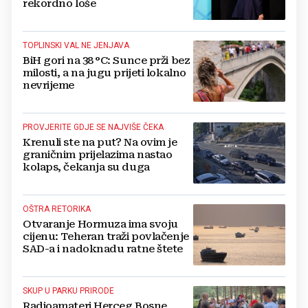
rekordno loše
TOPLINSKI VAL NE JENJAVA
BiH gori na 38 °C: Sunce prži bez
milosti, a na jugu prijeti lokalno
nevrijeme
PROVJERITE GDJE SE NAJVIŠE ČEKA
Krenuli ste na put? Na ovim je
graničnim prijelazima nastao
kolaps, čekanja su duga
OŠTRA RETORIKA
Otvaranje Hormuza ima svoju
cijenu: Teheran traži povlačenje
SAD-a i nadoknadu ratne štete
SKUP U PARKU PRIRODE
Radioamateri Herceg Bosne