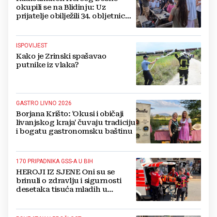
okupili se na Blidinju: Uz
prijatelje obilježili 34. obljetnicu
osnutka
ISPOVIJEST
Kako je Zrinski spašavao
putnike iz vlaka?
GASTRO LIVNO 2026
Borjana Krišto: 'Okusi i običaji
livanjskog kraja' čuvaju tradiciju
i bogatu gastronomsku baštinu
170 PRIPADNIKA GSS-A U BIH
HEROJI IZ SJENE Oni su se
brinuli o zdravlju i sigurnosti
desetaka tisuća mladih u
Međugorju. DONOSIMO
FOTOGRAFIJE