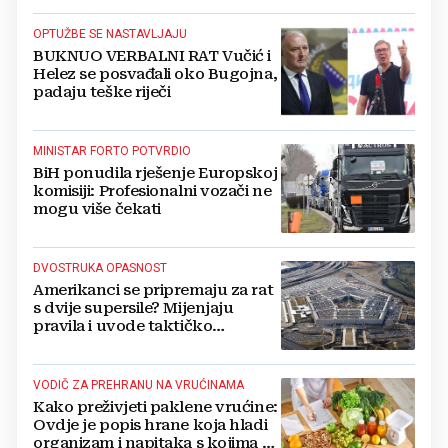
OPTUŽBE SE NASTAVLJAJU
BUKNUO VERBALNI RAT Vučić i
Helez se posvađali oko Bugojna,
padaju teške riječi
MINISTAR FORTO POTVRDIO
BiH ponudila rješenje Europskoj
komisiji: Profesionalni vozači ne
mogu više čekati
DVOSTRUKA OPASNOST
Amerikanci se pripremaju za rat
s dvije supersile? Mijenjaju
pravila i uvode taktičko
nuklearno oružje
VODIČ ZA PREHRANU NA VRUĆINAMA
Kako preživjeti paklene vrućine:
Ovdje je popis hrane koja hladi
organizam i napitaka s kojima si