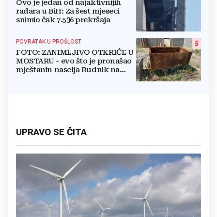
Ovo je jedan od najaktivnijih
radara u BiH: Za šest mjeseci
snimio čak 7.536 prekršaja
POVRATAK U PROŠLOST
5
FOTO: ZANIMLJIVO OTKRIĆE U
MOSTARU - evo što je pronašao
mještanin naselja Rudnik na
svome imanju
UPRAVO SE ČITA