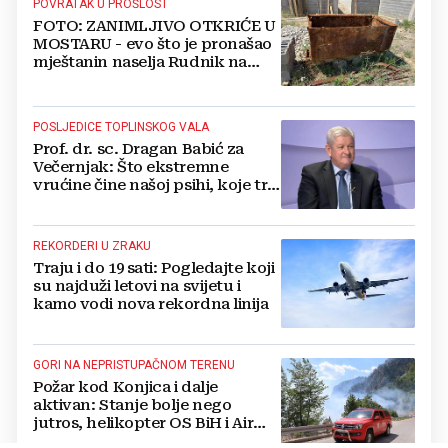
POVRATAK U PROŠLOST
FOTO: ZANIMLJIVO OTKRIĆE U
MOSTARU - evo što je pronašao
mještanin naselja Rudnik na
svome imanju
POSLJEDICE TOPLINSKOG VALA
Prof. dr. sc. Dragan Babić za
Večernjak: Što ekstremne
vrućine čine našoj psihi, koje tri
namirnice trebamo jesti, kako se
boriti...
REKORDERI U ZRAKU
Traju i do 19 sati: Pogledajte koji
su najduži letovi na svijetu i
kamo vodi nova rekordna linija
GORI NA NEPRISTUPAČNOM TERENU
Požar kod Konjica i dalje
aktivan: Stanje bolje nego
jutros, helikopter OS BiH i Air
Tractori pomogli u gašenju