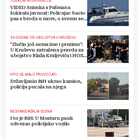
TIJEKOM INTERVENCIJE
VIDEO Snimka s Pašmana
šokirala javnost: Policajac bacio
psa s broda u more, o svemu se
oglasila policija
34 GODINE OD UBOJSTVA U KRUŠEVU
"Zločin još nema ime i prezime":
U Kruševu zatražena pravda za
ubojstvo Blaža Kraljevića i HOS-
ovaca
HTIO SE MALO PROVOZATI
Državljanin BiH ukrao kamion,
policija pucala na njega
NESVAKIDAŠNJA SCENA
I to je BiH: U Mostaru pauk
odvezao policijsko vozilo