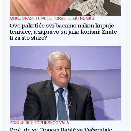
MOGU SPASITI CIPELE, TORBE I ELEKTRONIKU
Ove paketiće svi bacamo nakon kupnje
tenisice, a zapravo su jako korisni: Znate
li za što služe?
POSLJEDICE TOPLINSKOG VALA
Prof. dr. sc. Dragan Babić za Večernjak: