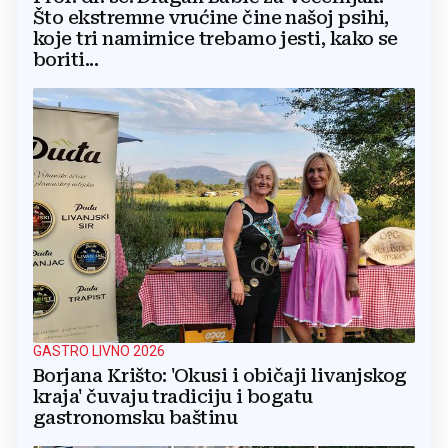
Što ekstremne vrućine čine našoj psihi,
koje tri namirnice trebamo jesti, kako se
boriti...
GASTRO LIVNO 2026
Borjana Krišto: 'Okusi i običaji livanjskog
kraja' čuvaju tradiciju i bogatu
gastronomsku baštinu