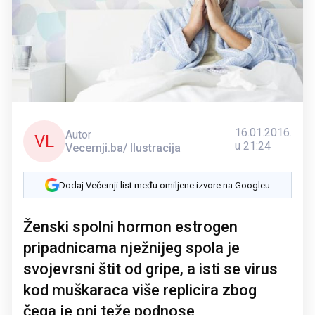
16.01.2016.
Autor
VL
u 21:24
Vecernji.ba/ Ilustracija
Dodaj Večernji list među omiljene izvore na Googleu
Ženski spolni hormon estrogen
pripadnicama nježnijeg spola je
svojevrsni štit od gripe, a isti se virus
kod muškaraca više replicira zbog
čega je oni teže podnose