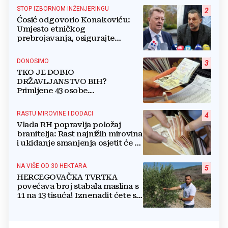
STOP IZBORNOM INŽENJERINGU
2
Ćosić odgovorio Konakoviću:
Umjesto etničkog
prebrojavanja, osigurajte
stvarnu ravnopravnost Hrvata
DONOSIMO
3
TKO JE DOBIO
DRŽAVLJANSTVO BIH?
Primljene 43 osobe...
RASTU MIROVINE I DODACI
4
Vlada RH popravlja položaj
branitelja: Rast najnižih mirovina
i ukidanje smanjenja osjetit će se
i u BiH
NA VIŠE OD 30 HEKTARA
5
HERCEGOVAČKA TVRTKA
povećava broj stabala maslina s
11 na 13 tisuća! Iznenadit ćete se
kako ih štite