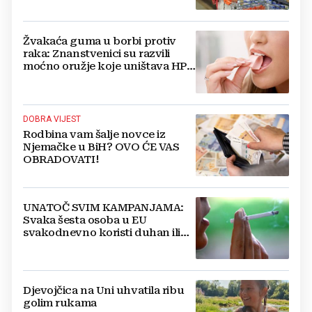
Žvakaća guma u borbi protiv
raka: Znanstvenici su razvili
moćno oružje koje uništava HPV
i bakterije
DOBRA VIJEST
Rodbina vam šalje novce iz
Njemačke u BiH? OVO ĆE VAS
OBRADOVATI!
UNATOČ SVIM KAMPANJAMA:
Svaka šesta osoba u EU
svakodnevno koristi duhan ili
srodne proizvode
Djevojčica na Uni uhvatila ribu
golim rukama