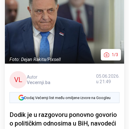
1/3
Foto: Dejan Rakita/Pixsell
05.06.2026.
Autor
VL
u 21:49
Vecernji.ba
Dodaj Večernji list među omiljene izvore na Googleu
Dodik je u razgovoru ponovno govorio
o političkim odnosima u BiH, navodeći