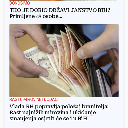
DONOSIMO
TKO JE DOBIO DRŽAVLJANSTVO BIH?
Primljene 43 osobe...
RASTU MIROVINE I DODACI
Vlada RH popravlja položaj branitelja:
Rast najnižih mirovina i ukidanje
smanjenja osjetit će se i u BiH