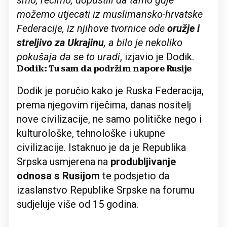
smo, recimo, dopustili da tamo gdje
možemo utjecati iz muslimansko-hrvatske
Federacije, iz njihove tvornice ode
oružje i
streljivo za Ukrajinu
, a bilo je nekoliko
pokušaja da se to uradi
, izjavio je Dodik.
Dodik: Tu sam da podržim napore Rusije
Dodik je poručio kako je Ruska Federacija,
prema njegovim riječima, danas nositelj
nove civilizacije, ne samo političke nego i
kulturološke, tehnološke i ukupne
civilizacije. Istaknuo je da je Republika
Srpska usmjerena na
produbljivanje
odnosa s Rusijom
te podsjetio da
izaslanstvo Republike Srpske na forumu
sudjeluje više od 15 godina.