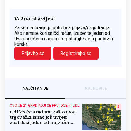
Važna obavijest
Za komentiranje je potrebna prijava/registracija.
Ako nemate korisnički račun, izaberite jedan od
dva ponuđena načina i registrirajte se u par brzih
koraka.
Prijavite se
Registrirajte se
NAJČITANIJE
NAJNOVIJE
OVO JE 21 GRAD KOJI ĆE PRVI DOBITI LIDL
1
Lidl kreće s radom: Zašto ovaj
trgovački lanac još uvijek
zaobilazi jedan od najvećih
gradova u BiH?