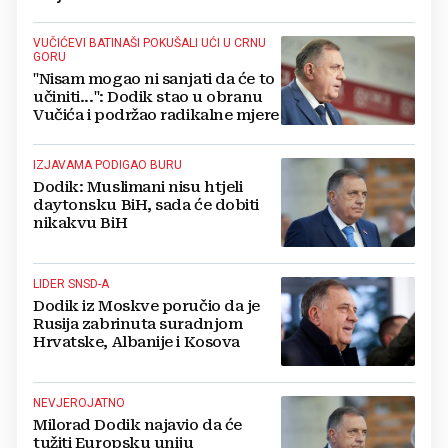
VUČIĆEVI BATINAŠI POKUŠALI UĆI U CRNU
GORU
"Nisam mogao ni sanjati da će to
učiniti...": Dodik stao u obranu
Vučića i podržao radikalne mjere
IZJAVAMA PODIGAO BURU
Dodik: Muslimani nisu htjeli
daytonsku BiH, sada će dobiti
nikakvu BiH
LIDER SNSD-A
Dodik iz Moskve poručio da je
Rusija zabrinuta suradnjom
Hrvatske, Albanije i Kosova
NEVJEROJATNO
Milorad Dodik najavio da će
tužiti Europsku uniju