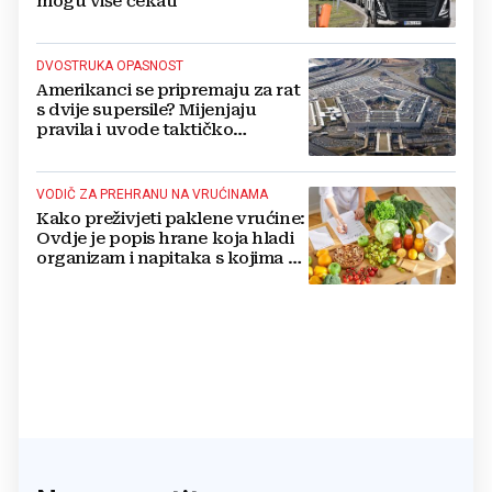
mogu više čekati
DVOSTRUKA OPASNOST
Amerikanci se pripremaju za rat
s dvije supersile? Mijenjaju
pravila i uvode taktičko
nuklearno oružje
VODIČ ZA PREHRANU NA VRUĆINAMA
Kako preživjeti paklene vrućine:
Ovdje je popis hrane koja hladi
organizam i napitaka s kojima si
činite 'medvjeđu uslugu'