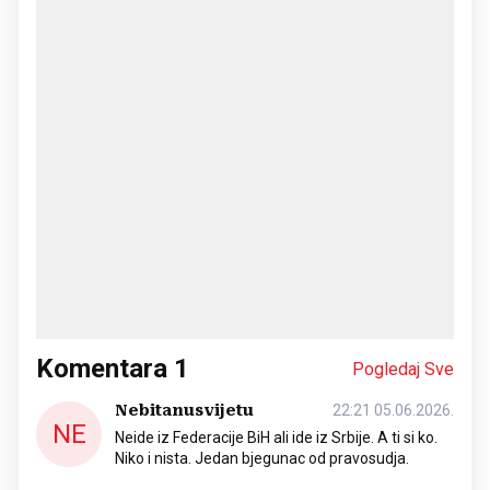
Komentara
1
Pogledaj Sve
Nebitanusvijetu
22:21 05.06.2026.
NE
Neide iz Federacije BiH ali ide iz Srbije. A ti si ko.
Niko i nista. Jedan bjegunac od pravosudja.