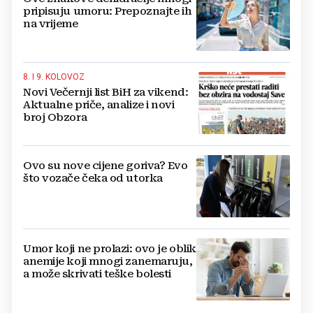
pripisuju umoru: Prepoznajte ih
na vrijeme
8. I 9. KOLOVOZ
Novi Večernji list BiH za vikend:
Aktualne priče, analize i novi
broj Obzora
Ovo su nove cijene goriva? Evo
što vozače čeka od utorka
Umor koji ne prolazi: ovo je oblik
anemije koji mnogi zanemaruju,
a može skrivati teške bolesti