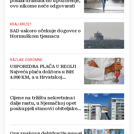
poslali dramatično upozorenje,
ovo nikome neće odgovarati
KRAJ KRIZE?
SAD uskoro očekuje dogovor o
Hormuškom tjesnacu
RAZLIKE OGROMNE
USPOREDBA PLAĆA U REGIJI
Najveća plaća doktora u BiH
4.000 KM, a u Hrvatskoj
najmanja 3.000 eura
Cijene na tržištu nekretnina i
dalje rastu, u Njemačkoj opet
poskupjeli stanovi i obiteljske
kuće
Ove znakove dehidracije mnogi