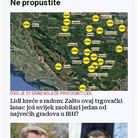
Ne propustite
OVO JE 21 GRAD KOJI ĆE PRVI DOBITI LIDL
Lidl kreće s radom: Zašto ovaj trgovački
lanac još uvijek zaobilazi jedan od
najvećih gradova u BiH?