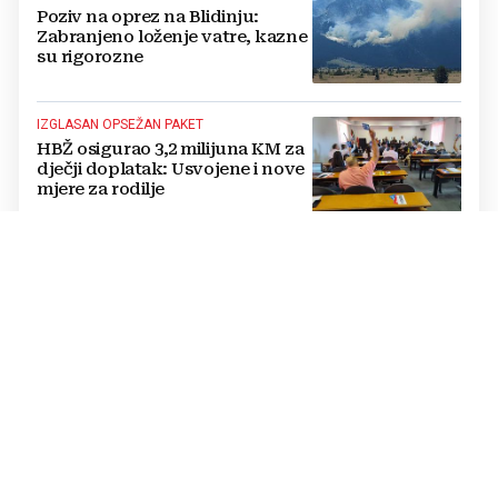
Poziv na oprez na Blidinju:
Zabranjeno loženje vatre, kazne
su rigorozne
IZGLASAN OPSEŽAN PAKET
HBŽ osigurao 3,2 milijuna KM za
dječji doplatak: Usvojene i nove
mjere za rodilje
ZRAČNE SNAGE U BORBI S VATROM
Pojačanje u borbi protiv požara
u Konjicu: Stiže i treći Air Tractor
u Zračnu luku Mostar
SUŠA UGROZILA VODOOPSKRBU
Ekstremna suša prazni izvorišta:
Gradovi diljem BiH uvode
redukcije i zabrane potrošnje
vode, posebno teško u
Hercegovini