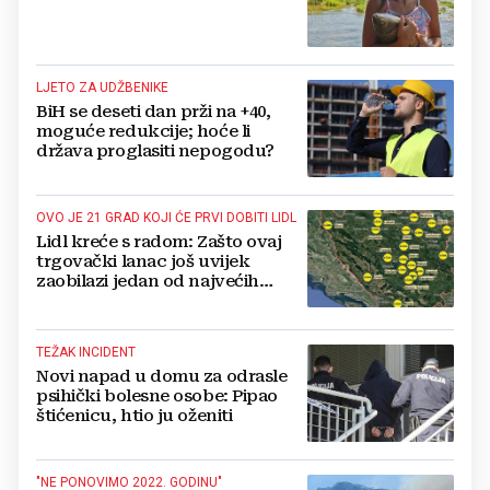
LJETO ZA UDŽBENIKE
BiH se deseti dan prži na +40,
moguće redukcije; hoće li
država proglasiti nepogodu?
OVO JE 21 GRAD KOJI ĆE PRVI DOBITI LIDL
Lidl kreće s radom: Zašto ovaj
trgovački lanac još uvijek
zaobilazi jedan od najvećih
gradova u BiH?
TEŽAK INCIDENT
Novi napad u domu za odrasle
psihički bolesne osobe: Pipao
štićenicu, htio ju oženiti
"NE PONOVIMO 2022. GODINU"