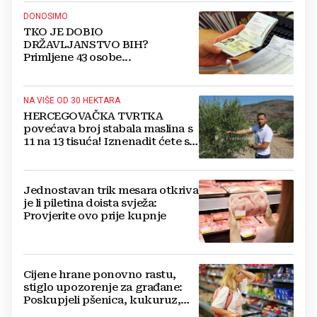
DONOSIMO
TKO JE DOBIO
DRŽAVLJANSTVO BIH?
Primljene 43 osobe...
NA VIŠE OD 30 HEKTARA
HERCEGOVAČKA TVRTKA
povećava broj stabala maslina s
11 na 13 tisuća! Iznenadit ćete se
kako ih štite
Jednostavan trik mesara otkriva
je li piletina doista svježa:
Provjerite ovo prije kupnje
Cijene hrane ponovno rastu,
stiglo upozorenje za građane:
Poskupjeli pšenica, kukuruz,
šećer i biljna ulja