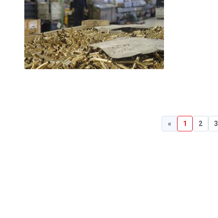
«
1
2