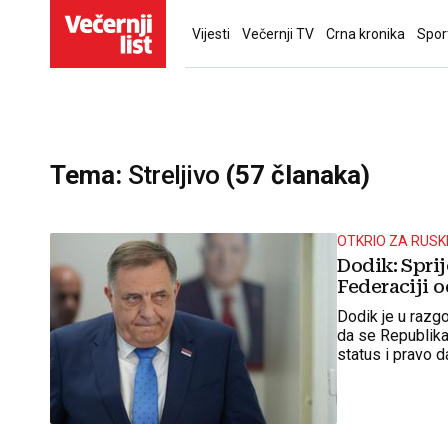
Vijesti
Večernji TV
Crna kronika
Spor
Tema:
Streljivo
(57 članaka)
OTKRIO ZA RUSK
Dodik: Sprij
Federaciji o
Dodik je u razg
da se Republika
status i pravo d