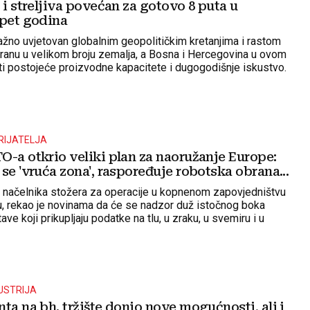
 i streljiva povećan za gotovo 8 puta u
 pet godina
nažno uvjetovan globalnim geopolitičkim kretanjima i rastom
branu u velikom broju zemalja, a Bosna i Hercegovina u ovom
i postojeće proizvodne kapacitete i dugogodišnje iskustvo.
RIJATELJA
O-a otkrio veliki plan za naoružanje Europe:
se 'vruća zona', raspoređuje robotska obrana...
 načelnika stožera za operacije u kopnenom zapovjedništvu
, rekao je novinama da će se nadzor duž istočnog boka
ave koji prikupljaju podatke na tlu, u zraku, u svemiru i u
ni
USTRIJA
ta na bh. tržište donio nove mogućnosti, ali i