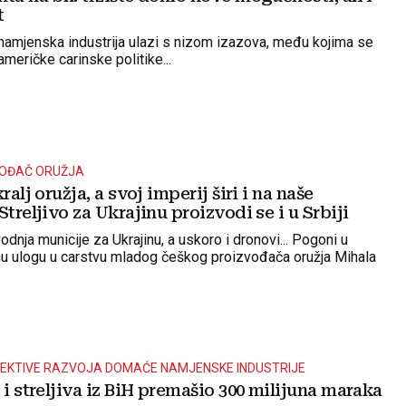
t
namjenska industrija ulazi s nizom izazova, među kojima se
meričke carinske politike...
VOĐAČ ORUŽJA
ralj oružja, a svoj imperij širi i na naše
Streljivo za Ukrajinu proizvodi se i u Srbiji
nja municije za Ukrajinu, a uskoro i dronovi... Pogoni u
ažnu ulogu u carstvu mladog češkog proizvođača oružja Mihala
PEKTIVE RAZVOJA DOMAĆE NAMJENSKE INDUSTRIJE
 i streljiva iz BiH premašio 300 milijuna maraka