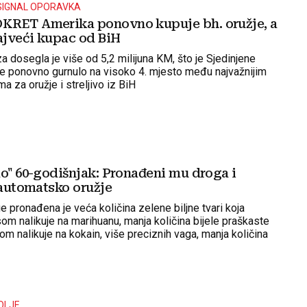
I SIGNAL OPORAVKA
KRET Amerika ponovno kupuje bh. oružje, a
najveći kupac od BiH
a dosegla je više od 5,2 milijuna KM, što je Sjedinjene
 ponovno gurnulo na visoko 4. mjesto među najvažnijim
ma za oružje i streljivo iz BiH
ao" 60-godišnjak: Pronađeni mu droga i
 automatsko oružje
e pronađena je veća količina zelene biljne tvari koja
om nalikuje na marihuanu, manja količina bijele praškaste
dom nalikuje na kokain, više preciznih vaga, manja količina
omatsko oružje...
OLJE