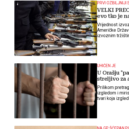
PRVI OZBILJNIJ
VELKI PREO
evo tko je 
Vrijednost izvoz
Američke Države
izvoznim tržišti
UHIĆEN JE
U Orašju "p
streljivo za
Prilikom pretrag
izgledom i miris
tvari koja izgle
streljiva za aut
NA GP ŠĆEPAN P