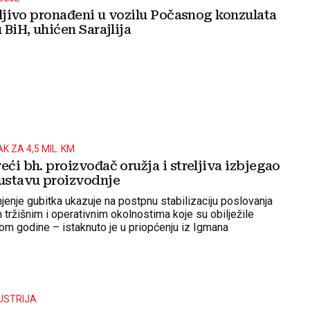
reljivo pronađeni u vozilu Počasnog konzulata
u BiH, uhićen Sarajlija
 ZA 4,5 MIL. KM
eći bh. proizvođač oružja i streljiva izbjegao
ustavu proizvodnje
enje gubitka ukazuje na postpnu stabilizaciju poslovanja
 tržišnim i operativnim okolnostima koje su obilježile
kom godine – istaknuto je u priopćenju iz Igmana
USTRIJA