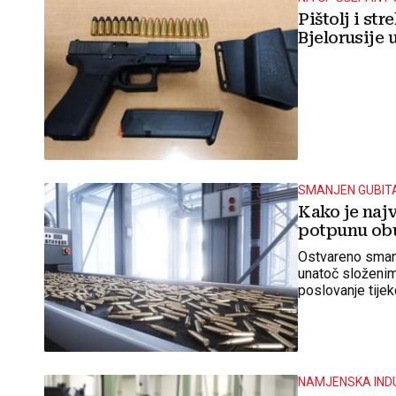
Pištolj i st
Bjelorusije 
SMANJEN GUBITAK
Kako je najv
potpunu ob
Ostvareno smanj
unatoč složenim
poslovanje tije
NAMJENSKA IND