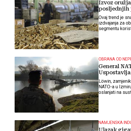
Izvoz oružja
posljednjih
Ovaj trend je s
izdvajanja za o
segmentu korist
OBRANA OD NEP
General NAT
Uspostavlja 
Löwin, zamjenik
NATO-a u Izmiru
oslanjati na sust
digitalnoj dome
NAMJENSKA IND
Ulazak gigan