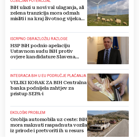
OZBILJAN POTENCIJAL
BiH ulazi u novi val ulaganja, ali
zelena tranzicija mora odmah
misliti i na kraj životnog vijeka
vjetroelektrana
ISCRPNO OBRAZLOŽILI RAZLOGE
HSP BiH podnio apelaciju
Ustavnom sudu BiH protiv
ovjere kandidature Slavena
Kovačevića
INTEGRACA BIH U EU PODRUČJE PLAĆANJA
VELIKI KORAK ZA BIH Centralna
banka podnijela zahtjev za
pristup SEPA-i
EKOLOŠKI PROBLEM
Groblja automobila uz ceste: BiH
mora maknuti raspadnuta vozila
iz prirode i pretvoriti ih u resurs