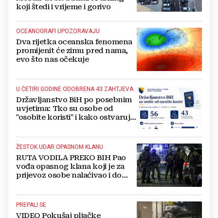
koji štedi i vrijeme i gorivo
OCEANOGRAFI UPOZORAVAJU
Dva rijetka oceanska fenomena
promijenit će zimu pred nama,
evo što nas očekuje
U ČETIRI GODINE ODOBRENA 43 ZAHTJEVA
Državljanstvo BiH po posebnim
uvjetima: Tko su osobe od
"osobite koristi" i kako ostvaruju
to pravo?
ŽESTOK UDAR OPASNOM KLANU
RUTA VODILA PREKO BIH Pao
vođa opasnog klana koji je za
prijevoz osobe nalaćivao i do
10.000 eura
PREPALI SE
VIDEO Pokušaj pljačke