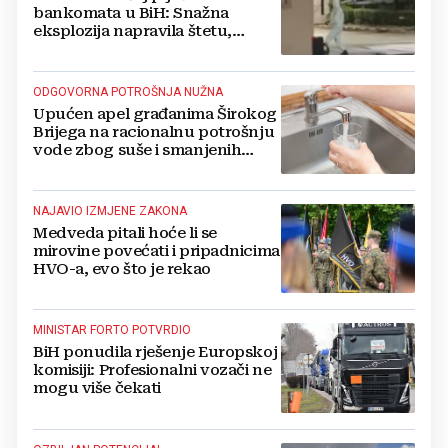
bankomata u BiH: Snažna
eksplozija napravila štetu,
stanari natjerali pljačkaše u bijeg
ODGOVORNA POTROŠNJA NUŽNA
Upućen apel građanima Širokog
Brijega na racionalnu potrošnju
vode zbog suše i smanjenih
zaliha
NAJAVIO IZMJENE ZAKONA
Medveda pitali hoće li se
mirovine povećati i pripadnicima
HVO-a, evo što je rekao
MINISTAR FORTO POTVRDIO
BiH ponudila rješenje Europskoj
komisiji: Profesionalni vozači ne
mogu više čekati