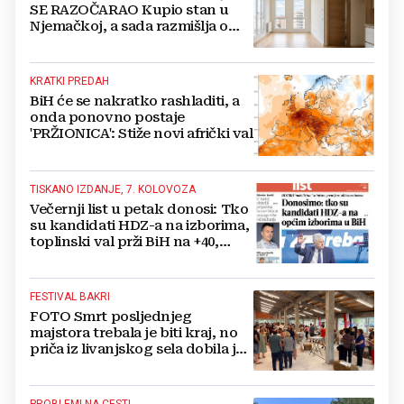
SE RAZOČARAO Kupio stan u
Njemačkoj, a sada razmišlja o
povratku
KRATKI PREDAH
BiH će se nakratko rashladiti, a
onda ponovno postaje
'PRŽIONICA': Stiže novi afrički val
TISKANO IZDANJE, 7. KOLOVOZA
Večernji list u petak donosi: Tko
su kandidati HDZ-a na izborima,
toplinski val prži BiH na +40,
moguće redukcije...
FESTIVAL BAKRI
FOTO Smrt posljednjeg
majstora trebala je biti kraj, no
priča iz livanjskog sela dobila je
neočekivan nastavak
PROBLEMI NA CESTI