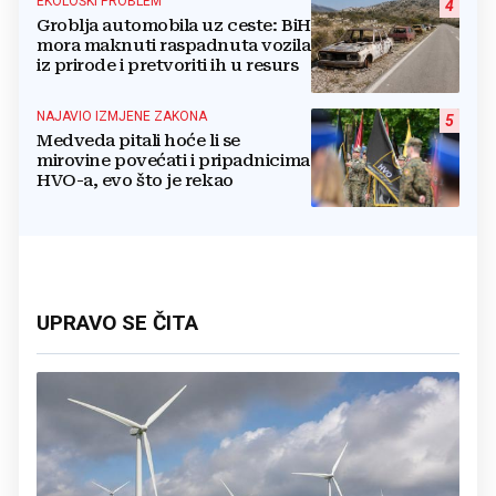
EKOLOŠKI PROBLEM
4
Groblja automobila uz ceste: BiH
mora maknuti raspadnuta vozila
iz prirode i pretvoriti ih u resurs
NAJAVIO IZMJENE ZAKONA
5
Medveda pitali hoće li se
mirovine povećati i pripadnicima
HVO-a, evo što je rekao
UPRAVO SE ČITA