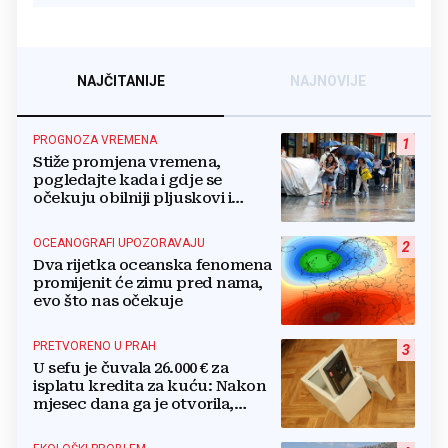
NAJČITANIJE
NAJNOVIJE
PROGNOZA VREMENA
1
Stiže promjena vremena,
pogledajte kada i gdje se
očekuju obilniji pljuskovi i
grmljavina
OCEANOGRAFI UPOZORAVAJU
2
Dva rijetka oceanska fenomena
promijenit će zimu pred nama,
evo što nas očekuje
PRETVORENO U PRAH
3
U sefu je čuvala 26.000 € za
isplatu kredita za kuću: Nakon
mjesec dana ga je otvorila,
pozlilo joj je