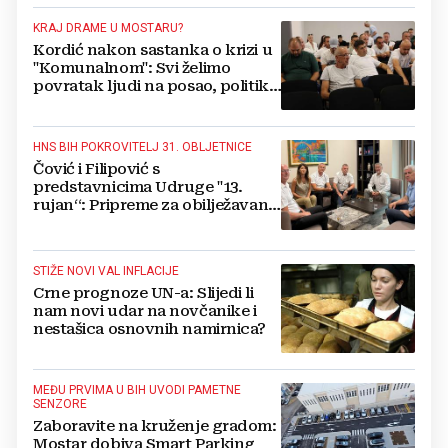
kažnjen
KRAJ DRAME U MOSTARU?
Kordić nakon sastanka o krizi u
"Komunalnom": Svi želimo
povratak ljudi na posao, politika
mora dalje od ovoga
HNS BIH POKROVITELJ 31. OBLJETNICE
Čović i Filipović s
predstavnicima Udruge "13.
rujan“: Pripreme za obilježavanje
oslobođenja kraljevskog grada
Jajca
STIŽE NOVI VAL INFLACIJE
Crne prognoze UN-a: Slijedi li
nam novi udar na novčanike i
nestašica osnovnih namirnica?
MEĐU PRVIMA U BIH UVODI PAMETNE
SENZORE
Zaboravite na kruženje gradom:
Mostar dobiva Smart Parking