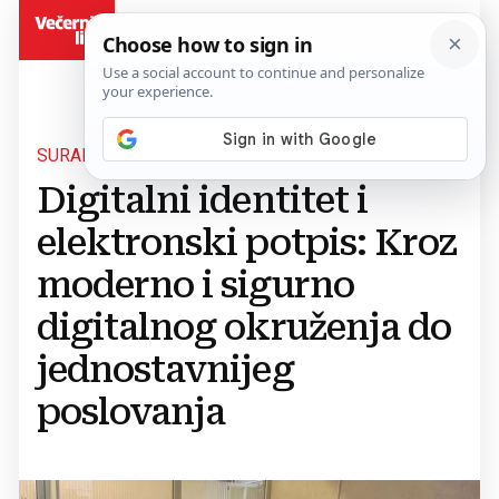
BiH
SURADNJA UPFBIH I IDDEEA-E
Digitalni identitet i
elektronski potpis: Kroz
moderno i sigurno
digitalnog okruženja do
jednostavnijeg
poslovanja