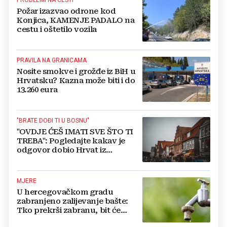
Požar izazvao odrone kod
Konjica, KAMENJE PADALO na
cestu i oštetilo vozila
PRAVILA NA GRANICAMA
Nosite smokve i grožđe iz BiH u
Hrvatsku? Kazna može biti i do
13.260 eura
"BRATE DOĐI TI U BOSNU"
"OVDJE ĆEŠ IMATI SVE ŠTO TI
TREBA": Pogledajte kakav je
odgovor dobio Hrvat iz
Münchena kad je pitao treba li
se vratiti kući
MJERE
U hercegovačkom gradu
zabranjeno zalijevanje bašte:
Tko prekrši zabranu, bit će
isključen s mreže i novčano