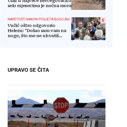
Ulaz u najveće hercegovačko
selo mjesecima je noćna mora
NAPETOSTI NAKON POSJETA BUGOJNU
5
Vučić oštro odgovorio
Helezu: "Došao sam vam na
noge, što me ne uhvatiš
lažove jedan?"
UPRAVO SE ČITA