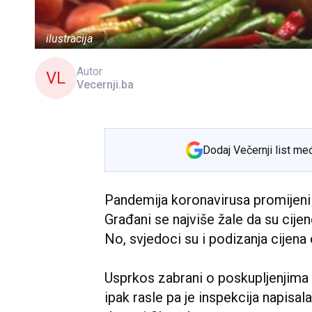
ilustracija
Autor
VL
Vecernji.ba
Dodaj Večernji list me
Pandemija koronavirusa promijenila
Građani se najviše žale da su cije
No, svjedoci su i podizanja cijena
Usprkos zabrani o poskupljenjima 
ipak rasle pa je inspekcija napisal