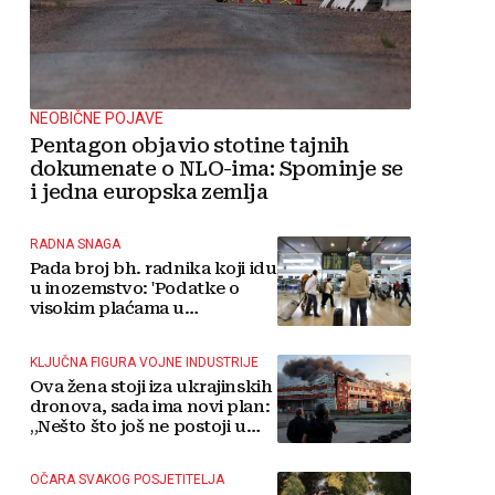
NEOBIČNE POJAVE
Pentagon objavio stotine tajnih
dokumenate o NLO-ima: Spominje se
i jedna europska zemlja
RADNA SNAGA
Pada broj bh. radnika koji idu
u inozemstvo: 'Podatke o
visokim plaćama u
Njemačkoj treba gledati s
rezervom'
KLJUČNA FIGURA VOJNE INDUSTRIJE
Ova žena stoji iza ukrajinskih
dronova, sada ima novi plan:
„Nešto što još ne postoji u
svijetu“
OČARA SVAKOG POSJETITELJA