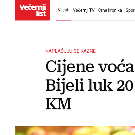
Vijesti
Večernji TV
Crna kronika
Spor
NAPLAĆUJU SE KAZNE
Cijene voća
Bijeli luk 
KM