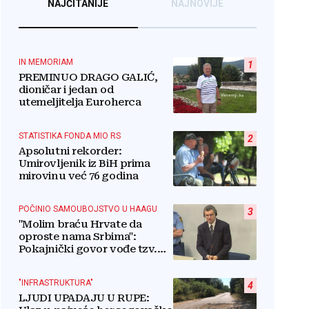
NAJČITANIJE
NAJNOVIJE
IN MEMORIAM
1
PREMINUO DRAGO GALIĆ,
dioničar i jedan od
utemeljitelja Euroherca
STATISTIKA FONDA MIO RS
2
Apsolutni rekorder:
Umirovljenik iz BiH prima
mirovinu već 76 godina
POČINIO SAMOUBOJSTVO U HAAGU
3
"Molim braću Hrvate da
oproste nama Srbima":
Pokajnički govor vođe tzv.
RSK i danas odzvanja na
obljetnicu Oluje
"INFRASTRUKTURA"
4
LJUDI UPADAJU U RUPE: