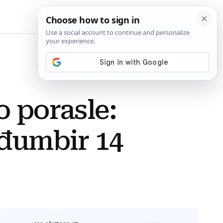
BiH
o porasle:
 đumbir 14