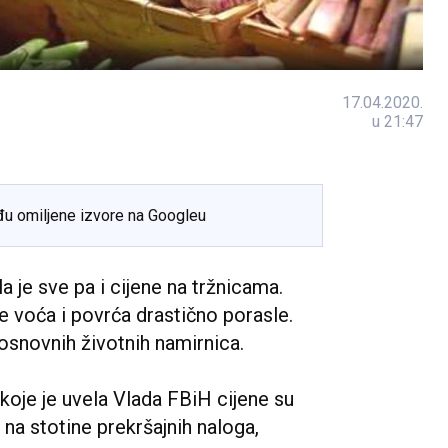
17.04.2020.
u 21:47
đu omiljene izvore na Googleu
 je sve pa i cijene na tržnicama.
ne voća i povrća drastično porasle.
 osnovnih životnih namirnica.
koje je uvela Vlada FBiH cijene su
a na stotine prekršajnih naloga,