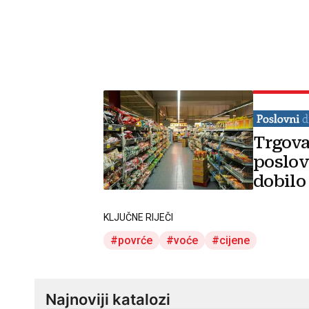
Trgova
poslov
dobilo
KLJUČNE RIJEČI
povrće
voće
cijene