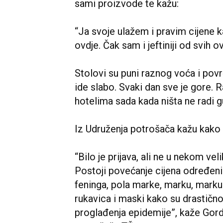
sami proizvode te kažu:
“Ja svoje ulažem i pravim cijene k
ovdje. Čak sam i jeftiniji od svih 
Stolovi su puni raznog voća i pov
ide slabo. Svaki dan sve je gore. R
hotelima sada kada ništa ne radi gu
Iz Udruženja potrošača kažu kako 
“Bilo je prijava, ali ne u nekom ve
Postoji povećanje cijena određeni
feninga, pola marke, marku, marku i
rukavica i maski kako su drastično
proglađenja epidemije”, kaže Gord