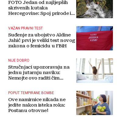
FOTO Jedan od najljepših
skrivenih kutaka
Hercegovine: Spoj prirode i
tradicije čini Koćušu
jedinstvenom destinacijom
VAŽAN PRAVNI TEST
Suđenje za ubojstvo Aldine
Jahić prvi je veliki test novog
zakona o femicidu u FBiH
NIJE DOBRO
Stručnjaci upozoravaju na
jednu jutarnju naviku:
Nemojte ovo raditi čim
ustanete
POPUT TEMPIRANE BOMBE
Ove namirnice nikada ne
jedite nakon isteka roka:
Postanu otrovne!