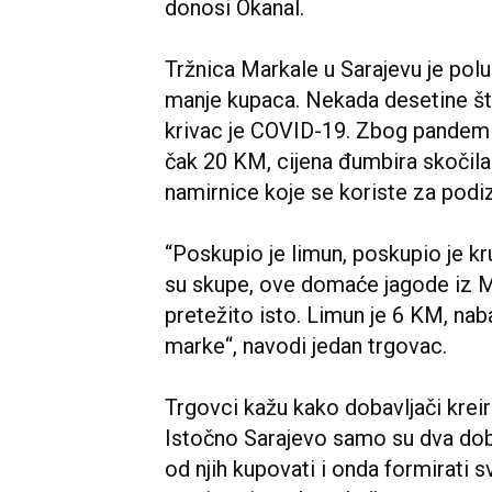
donosi Okanal.
Tržnica Markale u Sarajevu je polu
manje kupaca. Nekada desetine št
krivac je COVID-19. Zbog pandemije 
čak 20 KM, cijena đumbira skočila
namirnice koje se koriste za podi
“Poskupio je limun, poskupio je kr
su skupe, ove domaće jagode iz M
pretežito isto. Limun je 6 KM, nabav
marke“, navodi jedan trgovac.
Trgovci kažu kako dobavljači kreira
Istočno Sarajevo samo su dva doba
od njih kupovati i onda formirati s