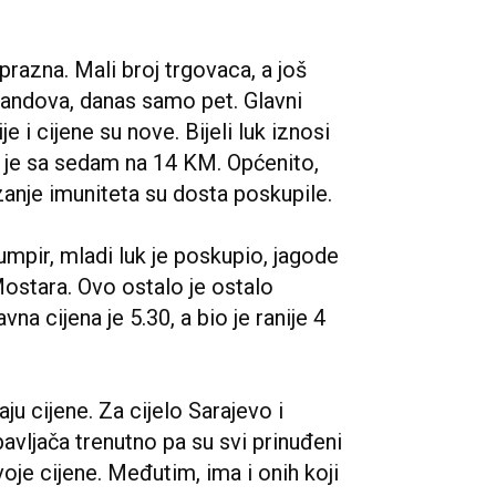
prazna. Mali broj trgovaca, a još
andova, danas samo pet. Glavni
i cijene su nove. Bijeli luk iznosi
 je sa sedam na 14 KM. Općenito,
zanje imuniteta su dosta poskupile.
umpir, mladi luk je poskupio, jagode
ostara. Ovo ostalo je ostalo
na cijena je 5.30, a bio je ranije 4
ju cijene. Za cijelo Sarajevo i
vljača trenutno pa su svi prinuđeni
voje cijene. Međutim, ima i onih koji