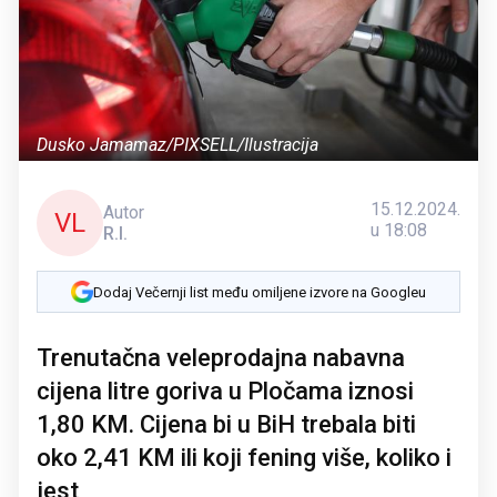
Dusko Jamamaz/PIXSELL/Ilustracija
15.12.2024.
Autor
VL
u 18:08
R.I.
Dodaj Večernji list među omiljene izvore na Googleu
Trenutačna veleprodajna nabavna
cijena litre goriva u Pločama iznosi
1,80 KM. Cijena bi u BiH trebala biti
oko 2,41 KM ili koji fening više, koliko i
jest