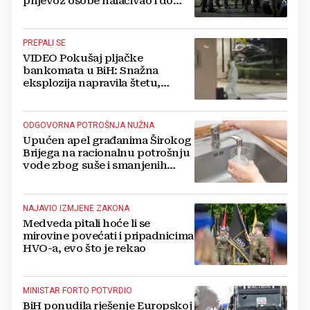
prijevoz osobe nalaćivao i do
10.000 eura
PREPALI SE
VIDEO Pokušaj pljačke
bankomata u BiH: Snažna
eksplozija napravila štetu,
stanari natjerali pljačkaše u bijeg
ODGOVORNA POTROŠNJA NUŽNA
Upućen apel građanima Širokog
Brijega na racionalnu potrošnju
vode zbog suše i smanjenih
zaliha
NAJAVIO IZMJENE ZAKONA
Medveda pitali hoće li se
mirovine povećati i pripadnicima
HVO-a, evo što je rekao
MINISTAR FORTO POTVRDIO
BiH ponudila rješenje Europskoj