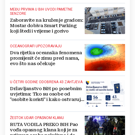
MEĐU PRVIMA U BIH UVODI PAMETNE
SENZORE
Zaboravite na kruženje gradom:
Mostar dobiva Smart Parking
koji štedi i vrijeme i gorivo
OCEANOGRAFI UPOZORAVAJU
Dva rijetka oceanska fenomena
promijenit će zimu pred nama,
evo što nas očekuje
U ČETIRI GODINE ODOBRENA 43 ZAHTJEVA
Državljanstvo BiH po posebnim
uvjetima: Tko su osobe od
"osobite koristi" i kako ostvaruju
to pravo?
ŽESTOK UDAR OPASNOM KLANU
RUTA VODILA PREKO BIH Pao
vođa opasnog klana koji je za