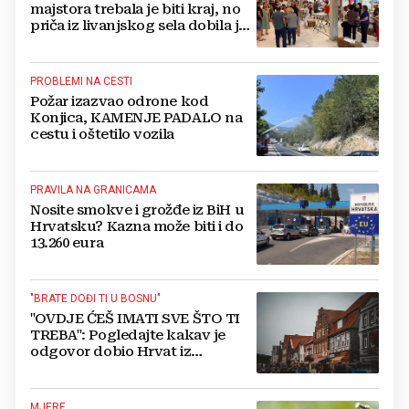
majstora trebala je biti kraj, no
priča iz livanjskog sela dobila je
neočekivan nastavak
PROBLEMI NA CESTI
Požar izazvao odrone kod
Konjica, KAMENJE PADALO na
cestu i oštetilo vozila
PRAVILA NA GRANICAMA
Nosite smokve i grožđe iz BiH u
Hrvatsku? Kazna može biti i do
13.260 eura
"BRATE DOĐI TI U BOSNU"
"OVDJE ĆEŠ IMATI SVE ŠTO TI
TREBA": Pogledajte kakav je
odgovor dobio Hrvat iz
Münchena kad je pitao treba li
se vratiti kući
MJERE