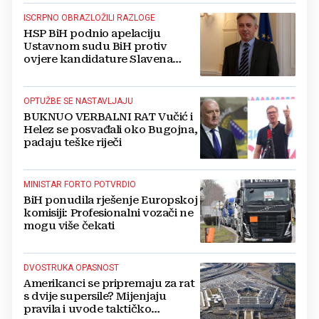
ISCRPNO OBRAZLOŽILI RAZLOGE
HSP BiH podnio apelaciju
Ustavnom sudu BiH protiv
ovjere kandidature Slavena
Kovačevića
OPTUŽBE SE NASTAVLJAJU
BUKNUO VERBALNI RAT Vučić i
Helez se posvađali oko Bugojna,
padaju teške riječi
MINISTAR FORTO POTVRDIO
BiH ponudila rješenje Europskoj
komisiji: Profesionalni vozači ne
mogu više čekati
DVOSTRUKA OPASNOST
Amerikanci se pripremaju za rat
s dvije supersile? Mijenjaju
pravila i uvode taktičko