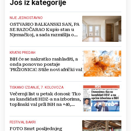
Još iz kategorije
NIJE JEDNOSTAVNO
OSTVARIO BALKANSKI SAN, PA
SE RAZOČARAO Kupio stan u
Njemačkoj, a sada razmišlja o
povratku
KRATKI PREDAH
BiH će se nakratko rashladiti, a
onda ponovno postaje
'PRŽIONICA': Stiže novi afrički val
TISKANO IZDANJE, 7. KOLOVOZA
Večernji list u petak donosi: Tko
su kandidati HDZ-a na izborima,
toplinski val prži BiH na +40,
moguće redukcije...
FESTIVAL BAKRI
FOTO Smrt posljednjeg