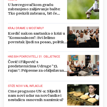
U hercegovačkom gradu
zabranjeno zalijevanje bašte:
Tko prekrši zabranu, bit će
isključen s mreže i novčano
kažnjen
KRAJ DRAME U MOSTARU?
Kordić nakon sastanka o krizi u
"Komunalnom": Svi želimo
povratak ljudi na posao, politika
mora dalje od ovoga
HNS BIH POKROVITELJ 31. OBLJETNICE
Čović i Filipović s
predstavnicima Udruge "13.
rujan“: Pripreme za obilježavanje
oslobođenja kraljevskog grada
Jajca
STIŽE NOVI VAL INFLACIJE
Crne prognoze UN-a: Slijedi li
nam novi udar na novčanike i
nestašica osnovnih namirnica?