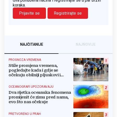
dva ponuđena načina i registrirajte se u par brzih
koraka.
Prijavite se
Registrirajte se
NAJČITANIJE
NAJNOVIJE
PROGNOZA VREMENA
1
Stiže promjena vremena,
pogledajte kada i gdje se
očekuju obilniji pljuskovi i
grmljavina
OCEANOGRAFI UPOZORAVAJU
2
Dva rijetka oceanska fenomena
promijenit će zimu pred nama,
evo što nas očekuje
PRETVORENO U PRAH
3