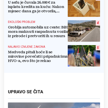
U sefu je čuvala 26.000 € za
isplatu kredita za kuću: Nakon
mjesec dana ga je otvorila,
pozlilo joj je
EKOLOŠKI PROBLEM
4
Groblja automobila uz ceste: BiH
mora maknuti raspadnuta vozila
iz prirode i pretvoriti ih u resurs
NAJAVIO IZMJENE ZAKONA
5
Medveda pitali hoće li se
mirovine povećati i pripadnicima
HVO-a, evo što je rekao
UPRAVO SE ČITA