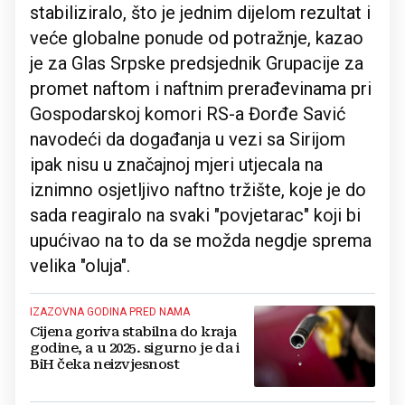
stabiliziralo, što je jednim dijelom rezultat i
veće globalne ponude od potražnje, kazao
je za Glas Srpske predsjednik Grupacije za
promet naftom i naftnim prerađevinama pri
Gospodarskoj komori RS-a Đorđe Savić
navodeći da događanja u vezi sa Sirijom
ipak nisu u značajnoj mjeri utjecala na
iznimno osjetljivo naftno tržište, koje je do
sada reagiralo na svaki "povjetarac" koji bi
upućivao na to da se možda negdje sprema
velika "oluja".
IZAZOVNA GODINA PRED NAMA
Cijena goriva stabilna do kraja
godine, a u 2025. sigurno je da i
BiH čeka neizvjesnost