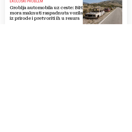
EKOLOŠKI PROBLEM
Groblja automobila uz ceste: BiH
mora maknuti raspadnuta vozila
iz prirode i pretvoriti ih u resurs
OPTUŽBE SE NASTAVLJAJU
BUKNUO VERBALNI RAT Vučić i
Helez se posvađali oko Bugojna,
padaju teške riječi
PRETVORENO U PRAH
U sefu je čuvala 26.000 € za
isplatu kredita za kuću: Nakon
mjesec dana ga je otvorila,
pozlilo joj je
VIDEO Noć robotike privukla
veliki broj i djece i odraslih u
Travniku