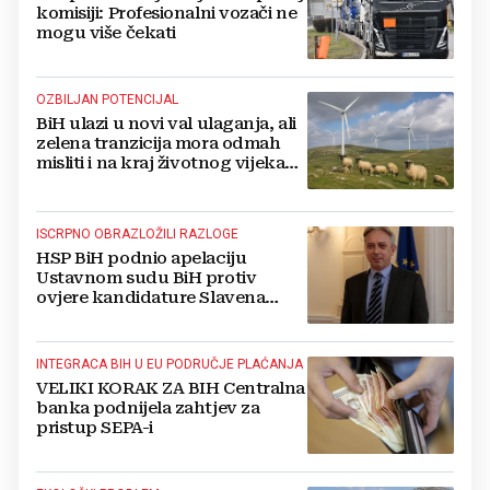
komisiji: Profesionalni vozači ne
mogu više čekati
OZBILJAN POTENCIJAL
BiH ulazi u novi val ulaganja, ali
zelena tranzicija mora odmah
misliti i na kraj životnog vijeka
vjetroelektrana
ISCRPNO OBRAZLOŽILI RAZLOGE
HSP BiH podnio apelaciju
Ustavnom sudu BiH protiv
ovjere kandidature Slavena
Kovačevića
INTEGRACA BIH U EU PODRUČJE PLAĆANJA
VELIKI KORAK ZA BIH Centralna
banka podnijela zahtjev za
pristup SEPA-i