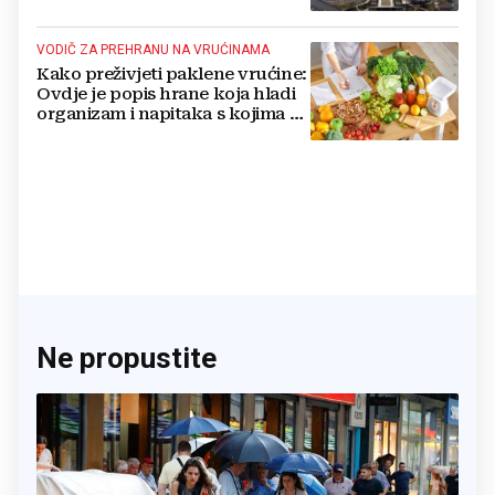
nuklearno oružje
VODIČ ZA PREHRANU NA VRUĆINAMA
Kako preživjeti paklene vrućine:
Ovdje je popis hrane koja hladi
organizam i napitaka s kojima si
činite 'medvjeđu uslugu'
Ne propustite