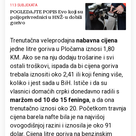
113 SUBJEKATA
POGLEDAJTE POPIS Evo koji su
poljoprivrednici u HNŽ-u dobili
gorivo
Trenutačna veleprodajna
nabavna cijena
jedne litre goriva u Pločama iznosi 1,80
KM. Ako se na nju dodaju trošarine i svi
ostali troškovi, ispada da bi cijena goriva
trebala iznositi oko 2,41 ili koji fening više,
koliko i jest sada u BiH. Ističe i da su
vlasnici domaćih crpki donedavno radili s
maržom od 10 do 15 feninga
, a da ona
trenutačno iznosi oko 20. Početkom travnja
cijena barela nafte bila je na najvišoj
ovogodišnjoj razini i iznosila je oko 91
dolar. Cijena litre goriva na benzinskim