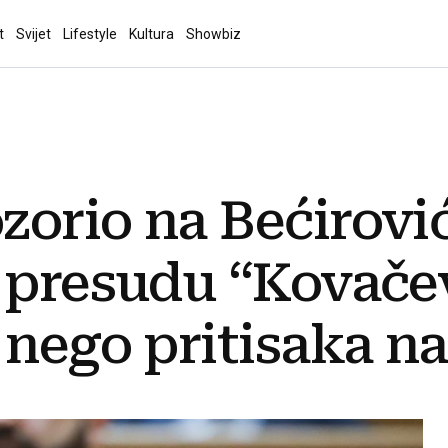
t
Svijet
Lifestyle
Kultura
Showbiz
zorio na Bećirovi
 presudu “Kovačev
 nego pritisaka n