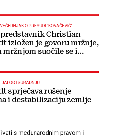
VEČERNJAK O PRESUDI "KOVAČEVIĆ"
 predstavnik Christian
t izložen je govoru mržnje,
m mržnjom suočile se i
ce
DIJALOG I SURADNJU
t sprječava rušenje
a i destabilizaciju zemlje
đivati s međunarodnim pravom i