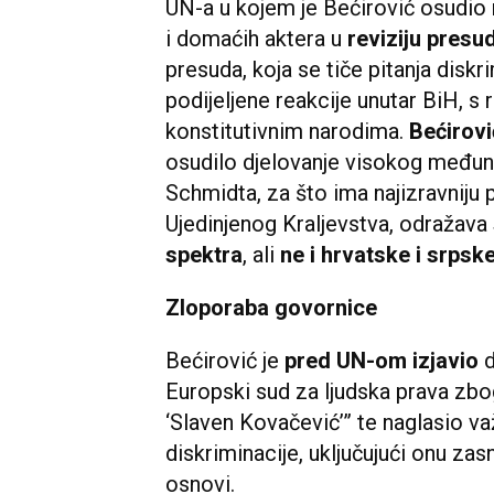
UN-a u kojem je Bećirović osudio
i domaćih aktera u
reviziju presu
presuda, koja se tiče pitanja diskri
podijeljene reakcije unutar BiH, 
konstitutivnim narodima.
Bećirovi
osudilo djelovanje visokog međun
Schmidta, za što ima najizravniju 
Ujedinjenog Kraljevstva, odražava
spektra
, ali
ne i hrvatske i srpsk
Zloporaba govornice
Bećirović je
pred UN-om izjavio
d
Europski sud za ljudska prava zb
‘Slaven Kovačević’” te naglasio va
diskriminacije, uključujući onu zasn
osnovi.