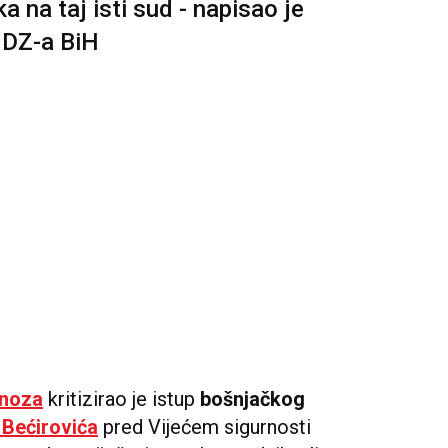
a na taj isti sud - napisao je
HDZ-a BiH
noza
kritizirao je istup
bošnjačkog
 Bećirovića
pred Vijećem sigurnosti