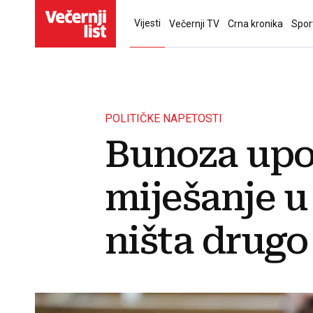
Vijesti
Večernji TV
Crna kronika
Spor
POLITIČKE NAPETOSTI
Bunoza upo
miješanje u
ništa drugo