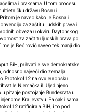
čelima i praksama. U tom procesu
multietničku državu Bosnu i
 Pritom je naveo kako je Bosna i
nvenciju za zaštitu ljudskih prava i
arodnih obveza u okviru Daytonskog
ornost za zaštitu ljudskih prava po
ime je Bećirović naveo tek manji dio
oput BiH, prihvatile sve demokratske
, odnosno najveći dio zemalja
tio Protokol 12 na ovu europsku
rihvatile Njemačka ili Ujedinjeno
 u pitanje postojanje Bundesrata u
injenome Kraljevstvu. Pa čak i sama
okol 12 ratificirala BiH, i to pod