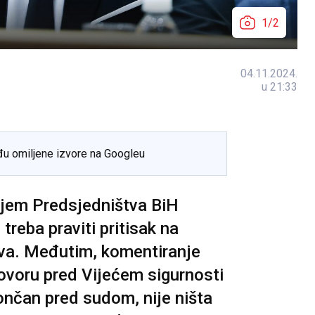
1/2
04.11.2024.
u 21:33
đu omiljene izvore na Googleu
eljem Predsjedništva BiH
reba praviti pritisak na
ava. Međutim, komentiranje
voru pred Vijećem sigurnosti
končan pred sudom, nije ništa