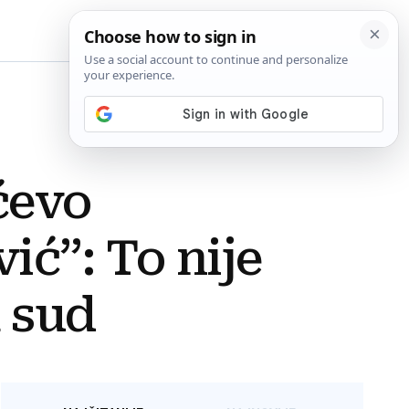
BiH
ćevo
ić”: To nije
a sud