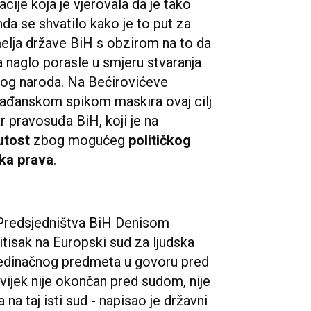
ije koja je vjerovala da je tako
da se shvatilo kako je to put za
melja države BiH s obzirom na to da
ra naglo porasle u smjeru stvaranja
og naroda. Na Bećirovićeve
ađanskom spikom maskira ovaj cilj
r pravosuđa BiH, koji je na
utost
zbog mogućeg
političkog
ska prava
.
m Predsjedništva BiH Denisom
itisak na Europski sud za ljudska
jedinačnog predmeta u govoru pred
uvijek nije okončan pred sudom, nije
 na taj isti sud - napisao je državni