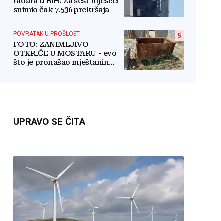
radara u BiH: Za šest mjeseci
snimio čak 7.536 prekršaja
POVRATAK U PROŠLOST
5
FOTO: ZANIMLJIVO
OTKRIĆE U MOSTARU - evo
što je pronašao mještanin
naselja Rudnik na svome
imanju
UPRAVO SE ČITA