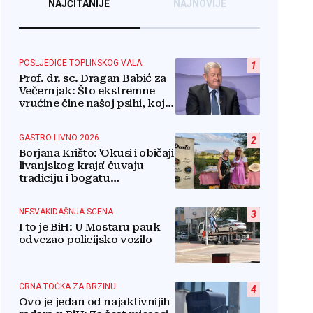
NAJČITANIJE
NAJNOVIJE
POSLJEDICE TOPLINSKOG VALA
1
Prof. dr. sc. Dragan Babić za
Večernjak: Što ekstremne
vrućine čine našoj psihi, koje
tri namirnice trebamo jesti,
kako se boriti...
GASTRO LIVNO 2026
2
Borjana Krišto: 'Okusi i običaji
livanjskog kraja' čuvaju
tradiciju i bogatu
gastronomsku baštinu
NESVAKIDAŠNJA SCENA
3
I to je BiH: U Mostaru pauk
odvezao policijsko vozilo
CRNA TOČKA ZA BRZINU
4
Ovo je jedan od najaktivnijih