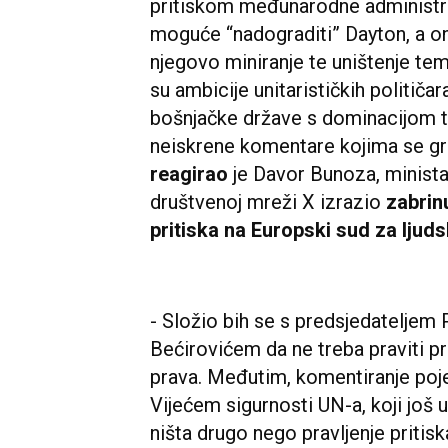
pritiskom međunarodne administrac
moguće “nadograditi” Dayton, a on
njegovo miniranje te uništenje te
su ambicije unitarističkih političa
bošnjačke države s dominacijom t
neiskrene komentare kojima se gr
reagirao
je Davor Bunoza, minista
društvenoj mreži X izrazio
zabrin
pritiska na Europski sud za ljud
- Složio bih se s predsjedatelje
Bećirovićem da ne treba praviti pr
prava. Međutim, komentiranje po
Vijećem sigurnosti UN-a, koji još 
ništa drugo nego pravljenje pritiska