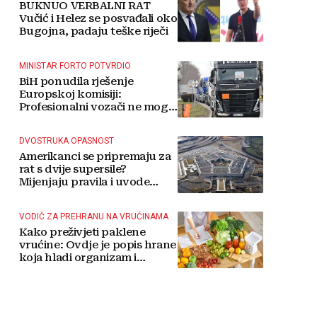
BUKNUO VERBALNI RAT
Vučić i Helez se posvađali oko
Bugojna, padaju teške riječi
MINISTAR FORTO POTVRDIO
BiH ponudila rješenje
Europskoj komisiji:
Profesionalni vozači ne mogu
više čekati
DVOSTRUKA OPASNOST
Amerikanci se pripremaju za
rat s dvije supersile?
Mijenjaju pravila i uvode
taktičko nuklearno oružje
VODIČ ZA PREHRANU NA VRUĆINAMA
Kako preživjeti paklene
vrućine: Ovdje je popis hrane
koja hladi organizam i
napitaka s kojima si činite
'medvjeđu uslugu'