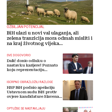
OZBILJAN POTENCIJAL
BiH ulazi u novi val ulaganja, ali
zelena tranzicija mora odmah misliti i
na kraj životnog vijeka
vjetroelektrana
SVE DOGOVORIO
Dalić donio odluku o
nastavku karijere! Poznato
koju reprezentaciju
preuzima
ISCRPNO OBRAZLOŽILI RAZLOGE
HSP BiH podnio apelaciju
Ustavnom sudu BiH protiv
ovjere kandidature Slavena
Kovačevića
OPTUŽBE SE NASTAVLJAJU