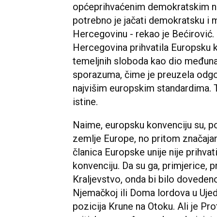
općeprihvaćenim demokratskim na
potrebno je jačati demokratsku i 
Hercegovinu - rekao je Bećirović.
Hercegovina prihvatila Europsku ko
temeljnih sloboda kao dio međun
sporazuma, čime je preuzela odgov
najvišim europskim standardima. T
istine.
Naime, europsku konvenciju su, p
zemlje Europe, no pritom značajan
članica Europske unije nije prihva
konvenciju. Da su ga, primjerice, p
Kraljevstvo, onda bi bilo dovedeno
Njemačkoj ili Doma lordova u Ujed
pozicija Krune na Otoku. Ali je Prot