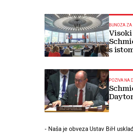
BUNOZA ZA 
Visoki
Schmid
s isto
agenti
POZIVA NA 
Schmid
Dayton
- Naša je obveza Ustav BiH uskla