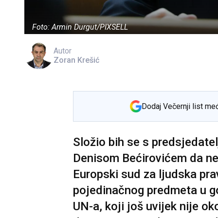
Foto: Armin Durgut/PIXSELL
Autor
Zoran Krešić
Dodaj Večernji list me
Složio bih se s predsjedat
Denisom Bećirovićem da ne t
Europski sud za ljudska pr
pojedinačnog predmeta u go
UN-a, koji još uvijek nije o