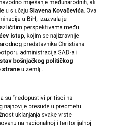
 navodno miješanje međunarodnih, ali
de
u slučaju
Slavena Kovačevića
. Ova
minacije u BiH, izazvala je
s različitim perspektivama među
ćev istup
, kojim se najizravnije
arodnog predstavnika Christiana
potporu administracija SAD-a i
stav bošnjačkog političkog
e strane
u zemlji.
a su “nedopustivi pritisci na
og najnovije presude u predmetu
žnost uklanjanja svake vrste
ovanu na nacionalnoj i teritorijalnoj